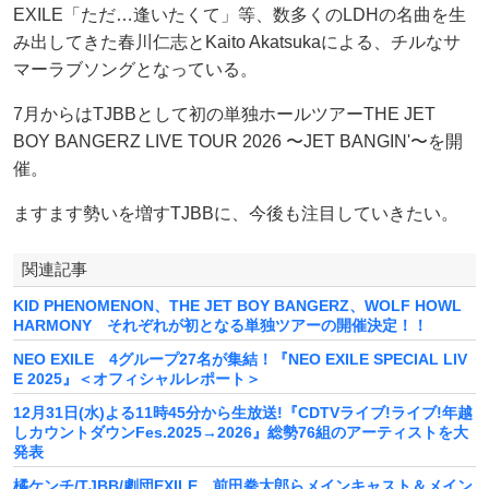
EXILE「ただ…逢いたくて」等、数多くのLDHの名曲を生
み出してきた春川仁志とKaito Akatsukaによる、チルなサ
マーラブソングとなっている。
7月からはTJBBとして初の単独ホールツアーTHE JET
BOY BANGERZ LIVE TOUR 2026 〜JET BANGIN'〜を開
催。
ますます勢いを増すTJBBに、今後も注目していきたい。
関連記事
KID PHENOMENON、THE JET BOY BANGERZ、WOLF HOWL
HARMONY それぞれが初となる単独ツアーの開催決定！！
NEO EXILE 4グループ27名が集結！『NEO EXILE SPECIAL LIV
E 2025』＜オフィシャルレポート＞
12月31日(水)よる11時45分から生放送!『CDTVライブ!ライブ!年越
しカウントダウンFes.2025→2026』総勢76組のアーティストを大
発表
橘ケンチ/TJBB/劇団EXILE 前田拳太郎らメインキャスト＆メイン