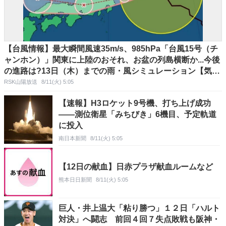
【台風情報】最大瞬間風速35m/s、985hPa「台風15号（チ
ャンホン）」関東に上陸のおそれ、お盆の列島横断か...今後
の進路は?13日（木）までの雨・風シミュレーション【気象
庁11日午前3時45分発表】
RSK山陽放送
8/11(火) 5:05
【速報】H3ロケット9号機、打ち上げ成功
――測位衛星「みちびき」6機目、予定軌道
に投入
南日本新聞
8/11(火) 5:05
【12日の献血】日赤プラザ献血ルームなど
熊本日日新聞
8/11(火) 5:05
巨人・井上温大「粘り勝つ」１２日「ハルト
対決」へ闘志 前回４回７失点敗戦も阪神・