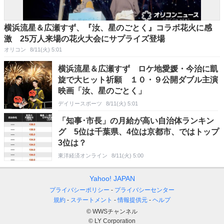
横浜流星＆広瀬すず、『汝、星のごとく』コラボ花火に感
激 25万人来場の花火大会にサプライズ登場
オリコン
8/11(火) 5:01
横浜流星＆広瀬すず ロケ地愛媛・今治に凱
旋で大ヒット祈願 １０・９公開ダブル主演
映画「汝、星のごとく」
デイリースポーツ
8/11(火) 5:01
「知事･市長」の月給が高い自治体ランキン
グ 5位は千葉県、4位は京都市、ではトップ
3位は？
東洋経済オンライン
8/11(火) 5:00
Yahoo! JAPAN
プライバシーポリシー
プライバシーセンター
規約
ステートメント
情報提供元
ヘルプ
© WWSチャンネル
© LY Corporation