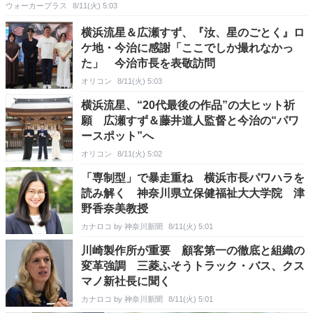
ウォーカープラス
8/11(火) 5:03
横浜流星＆広瀬すず、『汝、星のごとく』ロ
ケ地・今治に感謝「ここでしか撮れなかっ
た」 今治市長を表敬訪問
オリコン
8/11(火) 5:03
横浜流星、“20代最後の作品”の大ヒット祈
願 広瀬すず＆藤井道人監督と今治の“パワ
ースポット”へ
オリコン
8/11(火) 5:02
「専制型」で暴走重ね 横浜市長パワハラを
読み解く 神奈川県立保健福祉大大学院 津
野香奈美教授
カナロコ by 神奈川新聞
8/11(火) 5:01
川崎製作所が重要 顧客第一の徹底と組織の
変革強調 三菱ふそうトラック・バス、クス
マノ新社長に聞く
カナロコ by 神奈川新聞
8/11(火) 5:01