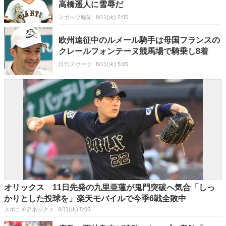
高橋遥人に雪辱だ
スポーツ報知
8/11(火) 5:05
欧州遠征中のルメール騎手は母国フランスの
クレールフォンテーヌ競馬場で騎乗し8着
日刊スポーツ
8/11(火) 5:05
オリックス 11日先発の九里亜蓮が鬼門突破へ気合「しっ
かりとした投球を」楽天モバイルで今季6戦全敗中
スポニチアネックス
8/11(火) 5:05