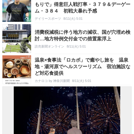
もりで」得意巨人戦打率・３７９＆デーゲー
ム・３８４ 初戦大暴れ予感
デイリースポーツ
8/11(火) 5:01
消費税減税に伴う地方の減収、国が穴埋め検
討…地方特例交付金での措置案浮上
読売新聞オンライン
8/11(火) 5:01
温泉×食事法「ロカボ」で癒やし旅を 温泉
地・湯河原でヘルスツーリズム 宿泊施設な
ど対応食提供
カナロコ by 神奈川新聞
8/11(火) 5:01