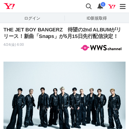
Yahoo! JAPAN
検索
通知
i
ログイン
ID新規取得
THE JET BOY BANGERZ 待望の2nd ALBUMがリ
リース！新曲「Snaps」が5月15日先行配信決定！
4/24(金) 6:00