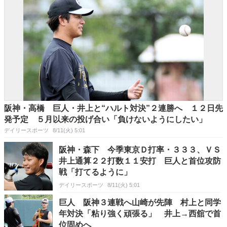
阪神・高橋 巨人・井上と“ハルト対決”２連勝へ １２日先
発予定 ５月以来の投げ合い「負けないようにしたい」
デイリースポーツ
8/11(火) 5:01
阪神・森下 今季東京Ｄ打率・３３３、ＶＳ
井上通算２２打数１１安打 巨人と首位攻防
戦「打てるように」
デイリースポーツ
8/11(火) 5:01
巨人 阪神３連戦へ山崎が先陣 村上と同学
年対決「粘り強く頑張る」 井上→西舘で首
位固めへ