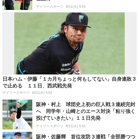
デイリースポーツ
8/11(火) 5:01
日本ハム・伊藤「１カ月ちょっと何もしてない」自身連敗３
で止める １１日、西武戦先発
デイリースポーツ
8/11(火) 5:01
阪神・村上 球団史上初の巨人戦３連続完封
へ 同学年・山崎とのエース対決「粘り強く
投げていきたい」１１日先発
デイリースポーツ
8/11(火) 5:01
阪神・佐藤輝 首位攻防３連戦「全部勝つつ