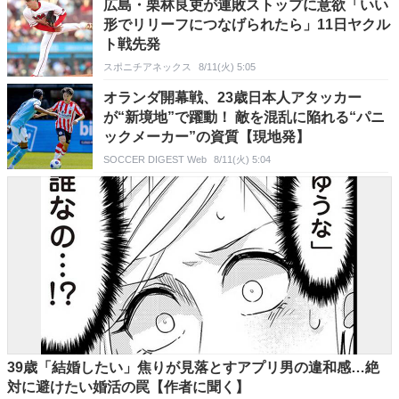
広島・栗林良吏が連敗ストップに意欲「いい
形でリリーフにつなげられたら」11日ヤクル
ト戦先発
スポニチアネックス
8/11(火) 5:05
オランダ開幕戦、23歳日本人アタッカー
が“新境地”で躍動！ 敵を混乱に陥れる“パニ
ックメーカー”の資質【現地発】
SOCCER DIGEST Web
8/11(火) 5:04
39歳「結婚したい」焦りが見落とすアプリ男の違和感…絶
対に避けたい婚活の罠【作者に聞く】