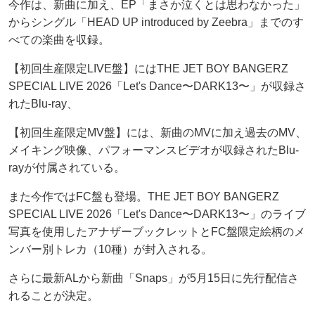
今作は、新曲に加え、EP「まさか泣くとは思わなかった」
からシングル「HEAD UP introduced by Zeebra」までのす
べての楽曲を収録。
【初回生産限定LIVE盤】にはTHE JET BOY BANGERZ
SPECIAL LIVE 2026「Let's Dance〜DARK13〜」が収録さ
れたBlu-ray、
【初回生産限定MV盤】には、新曲のMVに加え過去のMV、
メイキング映像、パフォーマンスビデオが収録されたBlu-
rayが付属されている。
また今作ではFC盤も登場。THE JET BOY BANGERZ
SPECIAL LIVE 2026「Let's Dance〜DARK13〜」のライブ
写真を使用したアナザーブックレットとFC盤限定絵柄のメ
ンバー別トレカ（10種）が封入される。
さらに最新ALから新曲「Snaps」が5月15日に先行配信さ
れることが決定。