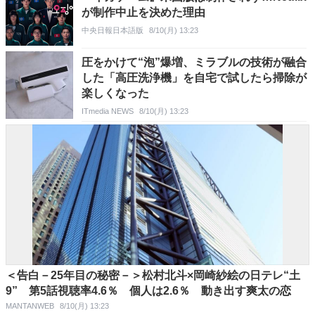
が制作中止を決めた理由
中央日報日本語版
8/10(月) 13:23
圧をかけて“泡”爆増、ミラブルの技術が融合
した「高圧洗浄機」を自宅で試したら掃除が
楽しくなった
ITmedia NEWS
8/10(月) 13:23
＜告白－25年目の秘密－＞松村北斗×岡崎紗絵の日テレ“土
9” 第5話視聴率4.6％ 個人は2.6％ 動き出す爽太の恋
MANTANWEB
8/10(月) 13:23