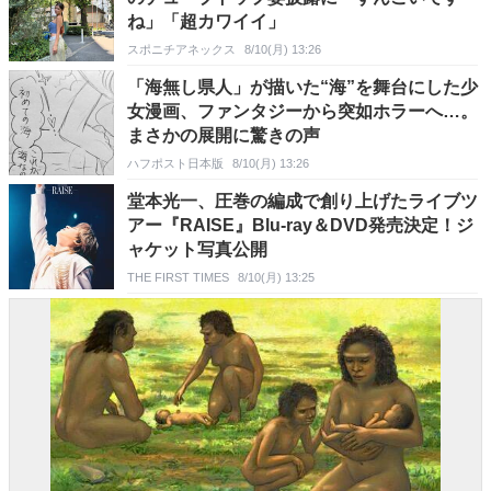
ね」「超カワイイ」
スポニチアネックス
8/10(月) 13:26
「海無し県人」が描いた“海”を舞台にした少
女漫画、ファンタジーから突如ホラーへ…。
まさかの展開に驚きの声
ハフポスト日本版
8/10(月) 13:26
堂本光一、圧巻の編成で創り上げたライブツ
アー『RAISE』Blu-ray＆DVD発売決定！ジ
ャケット写真公開
THE FIRST TIMES
8/10(月) 13:25