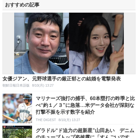
おすすめの記事
女優ジアン、元野球選手の厳正郁との結婚を電撃発表
朝鮮日報日本語版
8/10(月) 13:27
マリナーズ強打の捕手、60本塁打の昨季と比
べ“約１／３”に急落…米データ会社が深刻な
打撃不振を示す数字を紹介
THE DIGEST
8/10(月) 13:27
グラドル“ド迫力の超新星”山田あい デニム
のチューブトップ姿披露に「すんごいです