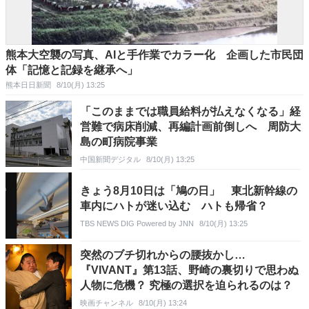
熊本大空襲の写真、AIと手作業でカラー化 企画した市民団
体「記憶と記録を継承へ」
熊本日日新聞
8/10(月) 13:25
「このままでは職員給料が払えなくなる」経
営難で病床削減、再編計画前倒しへ 周防大
島の町病院事業
中国新聞デジタル
8/10(月) 13:25
きょう8月10日は「鳩の日」 東北新幹線の
車内にハトが迷い込む ハトも帰省？
TBS NEWS DIG Powered by JNN
8/10(月) 13:25
突然のブチ切れからの腰抜かし…
『VIVANT』第13話、野崎の裏切りで思わぬ
人物に危機？ 究極の選択を迫られるのは？
映画チャンネル
8/10(月) 13:24