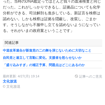
った。当時のDNA鑑定ってほとんど我々の血液検査と同じ
だった。これがしっかりできるし、証拠品についても化学
分析ができる、司法解剖も進歩している。新証言を検察は
認めない。しかも検察は証拠を隠蔽し、改竄し、ごまか
す。そうしながら不服申し立てを認めないようになってい
る。それがいまの政府案ということです」
関連記事
中道改革連合が新進党の二の舞を演じないために大切なこと
自民党と連立して言動に変化。支援者を怒らせないか
「盛り込みすぎ」の補正予算、問題点はどこにあるのか
最終更新:
4/27(月) 19:14
記事へのご意見
文化放送
© 文化放送