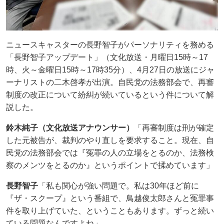
ニュースキャスターの長野智子がパーソナリティを務める
「長野智子アップデート」（文化放送・月曜日15時～17
時、火～金曜日15時～17時35分）、4月27日の放送にジャ
ーナリストの二木啓孝が出演。自民党の法務部会で、再審
制度の改正について紛糾が続いているという件について解
説した。
鈴木純子（文化放送アナウンサー）
「再審制度は刑が確定
した元被告が、裁判のやり直しを要求すること。現在、自
民党の法務部会では『冤罪の人の立場をとるのか、法務検
察のメンツをとるのか』というポイントで揉めています」
長野智子
「私も関心が強い問題で。私は30年ほど前に
『ザ・スクープ』という番組で、鳥越俊太郎さんと冤罪事
件を取り上げていた、ということもあります。ずっと続い
ている問題なんですよね」