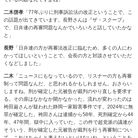
二木啓孝
「77年ぶりに刑事訴訟法の改正ということで、こ
の話題が出てきています。長野さんは『ザ・スクープ』
で、日弁連の再審問題なんかでいろいろと話していたかな
と」
長野
「日弁連の方が再審法改正に臨むため、多くの人にわ
かってほしいということで、会長の方と対談させていただ
くなどしました」
二木
「ニュースにもなっているので、リスナーの方も再審
制って問題なんだ、と思われるかもしれません。おさらい
しますね。刑が確定した元被告が裁判のやり直しを要求す
る。その扉はなかなか開かなかった。流れが変わったのは
袴田巌さんが疑われた静岡一家殺害事件です。2024年に無
罪が確定した。袴田さんは逮捕から58年、死刑確定から44
年。47年間、獄中に入っていた。この件で超党派の議連が
そういう、刑が確定した元被告が裁判を行う再審制につい
て、これはちゃんと考えないといけないね、ということを