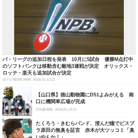
パ・リーグの追加日程を発表 10月に5試合 優勝M点灯中
のソフトバンクは移動含む敵地3連戦が決定 オリックス・
ロッテ・楽天も追加試合が決定
日テレNEWS NNN
8/10(月) 13:22
【山口県】徳山動物園にD51よみがえる 南
口に機関車広場が完成
日刊新周南
8/10(月) 13:21
たくろう・きむらバンド、澄んだ瞳でビスブ
ラ原田の無臭を証言 赤木が大ツッコミ「臭
いやんか！」