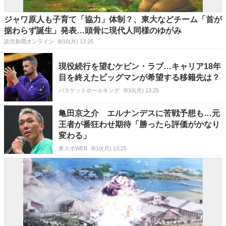
ジャワ原人も子育て「協力」体制？、東大などチーム「首が
据わらず誕生」発表…頭骨に現代人同様のゆがみ
読売新聞オンライン
8/10(月) 13:25
現役続行を望むケビン・ラブ…キャリア18年
目を終えたビッグマンが希望する移籍先は？
バスケットボールキング
8/10(月) 13:25
亀田京之介 エルナンデスに苦戦予想も…元
王者が番狂わせ期待「勝ったら評価がかなり
変わる」
東スポWEB
8/10(月) 13:25