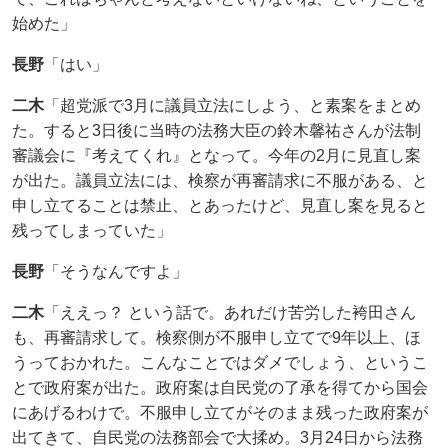
始めた」
長野
「はい」
二木
「超党派で3月に議員立法にしよう、と素案をまとめ
た。すると3日後に当時の法務大臣の鈴木馨祐さんが法制
審議会に『考えてくれ』となって。今年の2月に見直し案
が出た。議員立法には、検察が再審請求に不服がある、と
申し立てることは禁止、とあったけど、見直し案を見ると
残ってしまっていた」
長野
「そうなんですよ」
二木
「ええっ？ という話で。あれだけ苦労した袴田さん
も、再審請求して。検察側が不服申し立てで9年以上、ほ
うっておかれた。こんなことではダメでしょう、というこ
とで政府案が出た。政府案は自民党の了承を得てから国会
にあげるわけで。不服申し立てがそのまま残った政府案が
出てきて、自民党の法務部会で大揉め。3月24日から法務