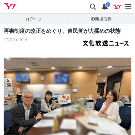
Yahoo! JAPAN
検索
通知
i
ログイン
ID新規取得
再審制度の改正をめぐり、自民党が大揉めの状態
4/27(月) 19:14