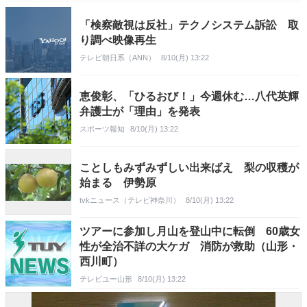
「検察敵視は反社」テクノシステム訴訟 取
り調べ映像再生
テレビ朝日系（ANN）
8/10(月) 13:22
恵俊彰、「ひるおび！」今週休む…八代英輝
弁護士が「理由」を発表
スポーツ報知
8/10(月) 13:22
ことしもみずみずしい出来ばえ 梨の収穫が
始まる 伊勢原
tvkニュース（テレビ神奈川）
8/10(月) 13:22
ツアーに参加し月山を登山中に転倒 60歳女
性が全治不詳の大ケガ 消防が救助（山形・
西川町）
テレビユー山形
8/10(月) 13:22