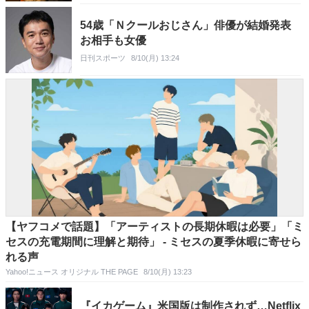
54歳「Ｎクールおじさん」俳優が結婚発表
お相手も女優
日刊スポーツ
8/10(月) 13:24
【ヤフコメで話題】「アーティストの長期休暇は必要」「ミ
セスの充電期間に理解と期待」 - ミセスの夏季休暇に寄せら
れる声
Yahoo!ニュース オリジナル THE PAGE
8/10(月) 13:23
『イカゲーム』米国版は制作されず…Netflix