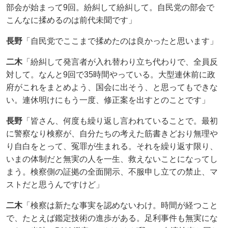
部会が始まって9回。紛糾して紛糾して。自民党の部会で
こんなに揉めるのは前代未聞です」
長野
「自民党でここまで揉めたのは良かったと思います」
二木
「紛糾して発言者が入れ替わり立ち代わりで、全員反
対して。なんと9回で35時間やっている。大型連休前に政
府がこれをまとめよう、国会に出そう、と思ってもできな
い。連休明けにもう一度、修正案を出すとのことです」
長野
「皆さん、何度も繰り返し言われていることで。最初
に警察なり検察が、自分たちの考えた筋書きどおり無理や
り自白をとって、冤罪が生まれる。それを繰り返す限り、
いまの体制だと無実の人を一生、救えないことになってし
まう。検察側の証拠の全面開示、不服申し立ての禁止、マ
ストだと思うんですけど」
二木
「検察は新たな事実を認めないわけ。時間が経つこと
で、たとえば鑑定技術の進歩がある。足利事件も無実にな