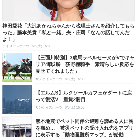
神田愛花「大沢あかねちゃんから税理士さんを紹介してもら
った」藤本美貴「私と一緒」夫・庄司「なんの話してんだ
よ！」
デイリースポーツ
8/8(土) 15:50
【三面川特別】3歳馬ラベルセーヌがVでキャ
リア4戦3勝 荻野極騎手「素晴らしい反応を
見せてくれました」
サンケイスポーツ
8/8(土) 15:50
【エルムS】ルクソールカフェがダートに戻
って復活V 重賞2勝目
サンケイスポーツ
8/8(土) 15:50
熊本地震でペット同伴の避難を諦める人に胸
を痛め… 被災ペットの受け入れ先をアプリ
に表示する「動物避難所マップ」が始動