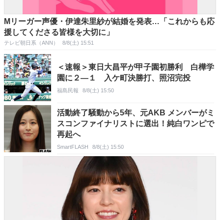
Mリーガー声優・伊達朱里紗が結婚を発表…「これからも応
援してくださる皆様を大切に」
テレビ朝日系（ANN）
8/8(土) 15:51
＜速報＞東日大昌平が甲子園初勝利 白樺学
園に２―１ 入ケ町決勝打、照沼完投
福島民報
8/8(土) 15:50
活動終了騒動から5年、元AKB メンバーがミ
スコンファイナリストに選出！純白ワンピで
再起へ
SmartFLASH
8/8(土) 15:50