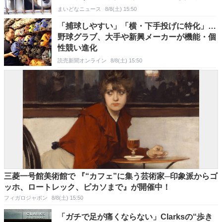
まいどなニュース
8/8(土) 15:50
「捕球しやすい」「横・下手投げに特化」…
野球グラブ、大手や新興メーカーが機能・個
性競い進化
読売新聞オンライン
8/8(土) 15:50
三菱一号館美術館で 『“カフェ”に集う芸術家─印象派からゴ
ッホ、ロートレック、ピカソまで』が開催中！
フィガロジャポン
8/8(土) 15:50
「ガチで足が痛くならない」Clarksの“歩き