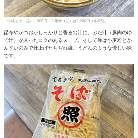
「沖縄そば（並）」900円 ※定食（並）は1,200円（各税込）
昆布やかつおがしっかりと香る出汁に、ぶた汁（豚肉のゆ
で汁）が入ったコクのあるスープ。そして麺は小麦粉とか
んすいのみで仕上げたちぢれ麺、うどんのような優しい味
です。