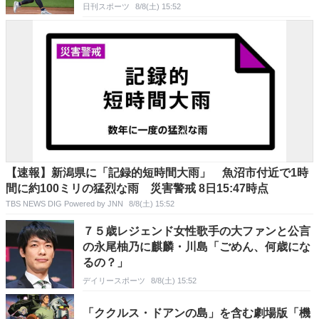
日刊スポーツ
8/8(土) 15:52
【速報】新潟県に「記録的短時間大雨」 魚沼市付近で1時
間に約100ミリの猛烈な雨 災害警戒 8日15:47時点
TBS NEWS DIG Powered by JNN
8/8(土) 15:52
７５歳レジェンド女性歌手の大ファンと公言
の永尾柚乃に麒麟・川島「ごめん、何歳にな
るの？」
デイリースポーツ
8/8(土) 15:52
「ククルス・ドアンの島」を含む劇場版「機