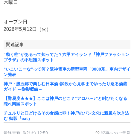
木曜日
オープン日
2026年5月12日（火）
関連記事
“動く柱”があるって知ってた？六甲アイランド『神戸ファッション
プラザ』の不思議スポット
“いこいこーな”って何？阪神電車の新型車両「3000系」車内デザイ
ン発表
神戸・灘五郷で楽しむ日本酒♪試飲から見学までゆったり巡る酒蔵
ガイド ～御影郷編～
【難易度★★★】ここは神戸のどこ？“アロハ～♪”と叫びたくなる
隠れ南国スポット
チュルリと口どけるその食感は罪！神戸のパン文化に新風を吹き込
む 御影『eat』
最終更新:
6/2(火) 12:59
記事へのご意見