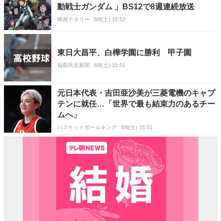
動戦士ガンダム 」BS12で8週連続放送
映画ナタリー
8/8(土) 15:52
東日大昌平、白樺学園に勝利 甲子園
福島民友新聞
8/8(土) 15:51
元日本代表・吉田亜沙美が三菱電機のキャプ
テンに就任…「世界で最も結束力のあるチー
ムへ」
バスケットボールキング
8/8(土) 15:51