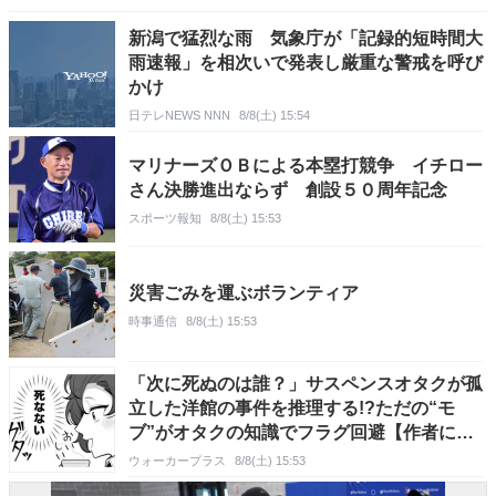
新潟で猛烈な雨 気象庁が「記録的短時間大
雨速報」を相次いで発表し厳重な警戒を呼び
かけ
日テレNEWS NNN
8/8(土) 15:54
マリナーズＯＢによる本塁打競争 イチロー
さん決勝進出ならず 創設５０周年記念
スポーツ報知
8/8(土) 15:53
災害ごみを運ぶボランティア
時事通信
8/8(土) 15:53
「次に死ぬのは誰？」サスペンスオタクが孤
立した洋館の事件を推理する!?ただの“モ
ブ”がオタクの知識でフラグ回避【作者に聞
く】
ウォーカープラス
8/8(土) 15:53