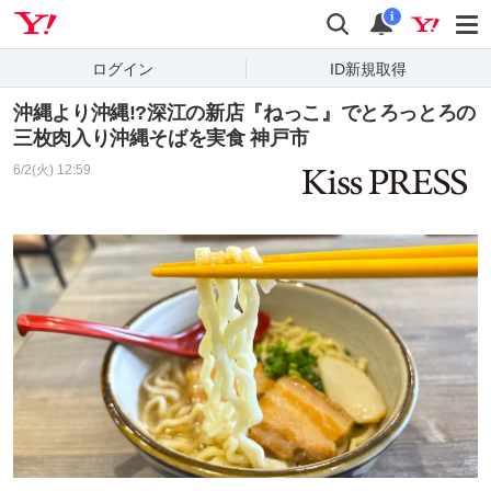
Yahoo! JAPAN
検索
通知
i
ログイン
ID新規取得
沖縄より沖縄!?深江の新店『ねっこ』でとろっとろの
三枚肉入り沖縄そばを実食 神戸市
6/2(火) 12:59