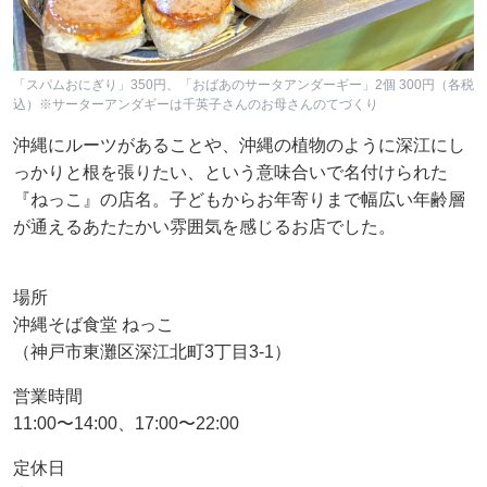
「スパムおにぎり」350円、「おばあのサータアンダーギー」2個 300円（各税
込）※サーターアンダギーは千英子さんのお母さんのてづくり
沖縄にルーツがあることや、沖縄の植物のように深江にし
っかりと根を張りたい、という意味合いで名付けられた
『ねっこ』の店名。子どもからお年寄りまで幅広い年齢層
が通えるあたたかい雰囲気を感じるお店でした。
場所
沖縄そば食堂 ねっこ
（神戸市東灘区深江北町3丁目3-1）
営業時間
11:00〜14:00、17:00〜22:00
定休日