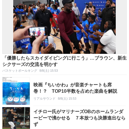
「優勝したらスカイダイビングに行こう」…ブラウン、新生
シクサーズの交流を明かす
バスケットボールキング
8/8(土) 15:53
映画『ちいかわ』が音楽チャートも席
巻！？ TOP10半数を占めた楽曲を解説
リアルサウンド
8/8(土) 15:53
イチロー氏がマリナーズOBのホームランダ
ービーで沸かせる ７本放つも決勝進出なら
ず