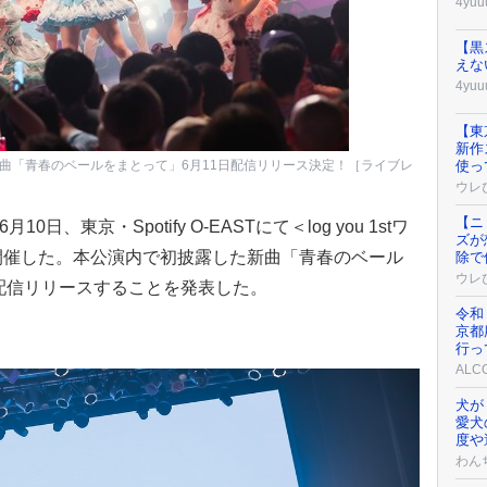
4yuu
【黒
えな
4yuu
【東
新作
了！新曲「青春のベールをまとって」6月11日配信リリース決定！［ライブレ
使っ
ウレ
【ニ
0日、東京・Spotify O-EASTにて＜log you 1stワ
ズが
g〜＞を開催した。本公演内で初披露した新曲「青春のベール
除で
ウレ
り配信リリースすることを発表した。
令和
京都
行っ
AL
犬が
愛犬
度や
わん