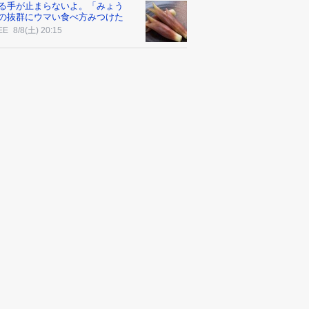
る手が止まらないよ。「みょう
の抜群にウマい食べ方みつけた
EE
8/8(土) 20:15