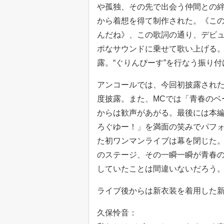
や孤独、その先で出会う仲間との
から着想を得て制作された。《この
んだね》、この歌詞の通り、デビ
ポなサウンドに乗せて歌い上げる
露。“ぐりんぴーす”を行なう振り
アンコールでは、今回初披露され
度披露。また、MCでは「青春のベ
からは歓声があがる。最後には本
ろぐゆー！」を満面の笑みでパフォー
た初ワンマンライブは幕を閉じた。
のステージ、その一瞬一瞬が青春
していたことは間違いないだろう
ライブ後からは新衣装を着用した
久保怜音：