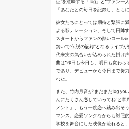
証”を意味する「log」と“ファン一
「あなたとの毎日を記録し、とも
彼女たちにとっては期待と緊張に満
よる影ナレーション、そして円陣
スタートからファンの熱いコール&
勢いで“伝説の記録”となるライブ
代来実の気合いが込められた掛け
曲は“昨日も今日も、明日も変わら
であり、デビューから今日まで努
れた。
また、竹内月音が“まだまだlog yo
んにたくさん恋していってね”と客
メント」、もう一度恋へ踏み出そ
マンス。恋愛ソングながらも対照的
学校を舞台にした映像が流れると