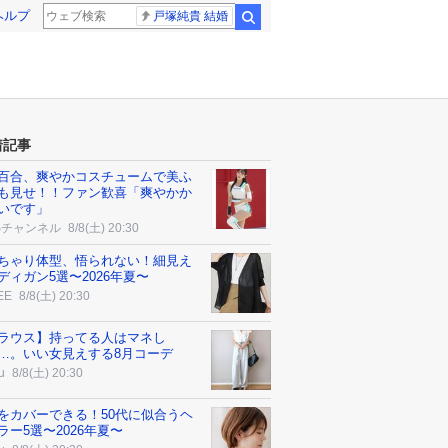
ヘルプ
戸塚純貴 結婚
検索
着記事
百合、爽やかコスチュームで美ふ
も見せ！！ファン歓喜「爽やかか
いです」
Sチャンネル
8/8(土) 20:30
ちゃり体型、悟られない！細見え
ディガン5選〜2026年夏〜
EE
8/8(土) 20:30
ラウス】持ってる人はマネし
…。いい女見えする8月コーデ
u
8/8(土) 20:30
をカバーできる！50代に似合うヘ
ラー5選〜2026年夏〜