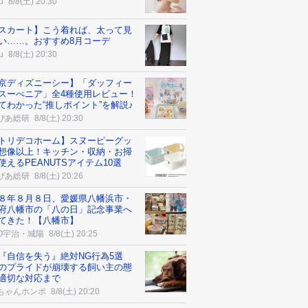
u
8/8(土) 20:30
スカート】こう着れば、太って見
い……。おすすめ8月コーデ
u
8/8(土) 20:30
京ディズニーシー】「ダッフィー
スーべニア」全4種使用レビュー！
てわかった“推しポイント”を解説♪
ぴあ総研
8/8(土) 20:30
トリデコホーム】スヌーピーグッ
想像以上！キッチン・収納・お掃
使えるPEANUTSアイテム10選
ぴあ総研
8/8(土) 20:26
８年８月８日、愛媛県八幡浜市・
府八幡市の「八の日」記念事業へ
てきた！【八幡市】
CO宇治・城陽
8/8(土) 20:25
『自信を失う』絶対NG行為5選
のプライドが崩壊する飼い主の態
適切な対応まで
ちゃんホンポ
8/8(土) 20:20