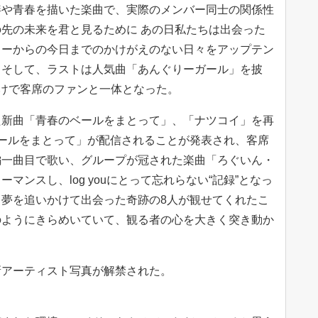
絆や青春を描いた楽曲で、実際のメンバー同士の関係性
先の未来を君と見るために あの日私たちは出会った
ューからの今日までのかけがえのない日々をアップテン
。そして、ラストは人気曲「あんぐりーガール」を披
付けで客席のファンと一体となった。
た新曲「青春のベールをまとって」、「ナツコイ」を再
ールをまとって」が配信されることが発表され、客席
編一曲目で歌い、グループが冠された楽曲「ろぐいん・
マンスし、log youにとって忘れらない“記録”となっ
夢を追いかけて出会った奇跡の8人が観せてくれたこ
のようにきらめいていて、観る者の心を大きく突き動か
。
新アーティスト写真が解禁された。