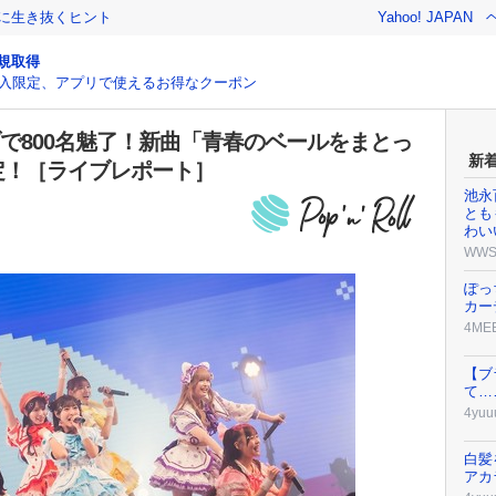
クに生き抜くヒント
Yahoo! JAPAN
規取得
入限定、アプリで使えるお得なクーポン
イブで800名魅了！新曲「青春のベールをまとっ
新
定！［ライブレポート］
池永
とも
わい
WW
ぽっ
カー
4ME
【ブ
て…
4yuu
白髪
アカ