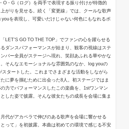
・O・G（ログ）を両手で表現する振り付けが特徴的
り上がりを見せる。続く「変更線」では、クールな歌声
og youを表現し、可愛いだけじゃない何色にもなれるポ
T’S GO TO THE TOP」でファンの心を躍らせる
あるダンスパフォーマンスが始まり、観客の視線はステ
メンバー全員がステージへ現れ、笑顔あふれる華やかな
そんなエモーショナルな雰囲気のなか、log youの
ream」がスタートした。これまでさまざまな活動をしながら
たに夢を掴むために出会った8人。初ステージではま
の力でパフォーマンスしたこの楽曲を、1stワンマン
々とした姿で披露。そんな彼女たちの成長を会場に集ま
、月代がアカペラで伸びのある歌声を会場に響かせる
まとって」を初披露。本曲は初めての環境で感じる不安