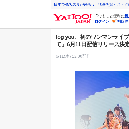
Y
日本で45℃の夏が来る!? 猛暑を賢くおト
a
IDでもっと便利に
新
h
ログイン
初回購
o
o
log you、初のワンマンラ
!
て」6月11日配信リリース決
J
A
6/11(木) 12:30配信
P
A
N