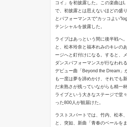
コイ」を初披露した。この楽曲はL
で、初披露とは思えないほどの盛
とパフォーマンスで“カッコよい”l
テンシャルを披露した。
ライブはあっという間に後半戦へ。「LE
と、松本玲奈と福本れみのキレの
ージへと釘付けになる。すると、
ダンスパフォーマンスが行なわれる。
デビュー曲「Beyond the D
も一度は夢を諦めかけ、それでも新
だ未熟さが残っていながらも精一杯
ライブという大きなステージで堂
った800人が観届けた。
ラストスパートでは、竹内、松本
と、突如、新曲「青春のベールを