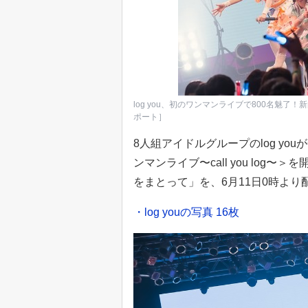
log you、初のワンマンライブで800名魅
ポート］
8人組アイドルグループのlog youが6月1
ンマンライブ〜call you lo
をまとって」を、6月11日0時よ
・log youの写真 16枚