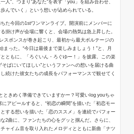
人一人”、つまり”あなた”を表す「you」を組み合わせ、
に歩んでいく」という想いが込められている。
ちた今回の1stワンマンライブ。開演前にメンバーに
する掛け声が会場に響くと、会場の熱気は急上昇した。
レスポンスが巻き起こり、最初から最大ボルテージの
が始まった。“今日は最後まで楽しみましょう！”と、月
声とともに、「ろぐいん・ろぐゆー！」を披露。この楽
ずそばにいてほしい”というファンへの想いを届ける曲
力し続けた彼女たちの成長をパフォーマンスで観せてく
uとときめく準備できていますかー？可愛いlog youちゃ
席にアピールすると、“初恋の瞬間”を描いた「初恋モー
うとする想いを描いた「恋のススメ」を連続でパフォー
な2曲に、ファンたちの心をグッと掴んだ。さらに、
、チャイム音を取り入れたメロディとともに新曲「ナツ