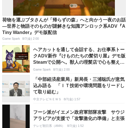
荷物を運ぶブタさんが「帰らずの森」へと向かう一夜のお話
―世界と物語そのものが謎解きな知識アンロック系ADV『A
Tiny Wander』デモ版配信
Game Spark
8/7(金) 2:00
ヘアカットを通して会話する、お仕事系トー
クADV新作『けものたちの髪切り屋』デモ版
Steamで公開へ。獣人の理髪店で心も整えて
鏡にふさわしい姿を映す
Game Spark
8/7(金) 2:00
「中部経済産業局」新局長・三浦聡氏が意気
込み語る 「ＩＴ技術や環境問題をリードし
て取り組む」
中京テレビＮＥＷＳ
8/7(金) 1:57
フーシ派がイエメン政府軍部隊攻撃 サウジ
アラビアが支援で「攻撃激化の準備」と主張
テレビ朝日系（ANN）
8/7(金) 1:52