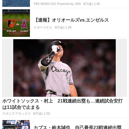
TBS NEWS DIG Powered by JNN
8/7(金) 1:46
【速報】オリオールズvs.エンゼルス
スポーツナビ
8/7(金) 1:39
ホワイトソックス・村上 21戦連続出塁も…連続試合安打
は11試合で止まる
スポニチアネックス
8/7(金) 1:30
カブス・鈴木誠也 自己最長23戦連続出塁