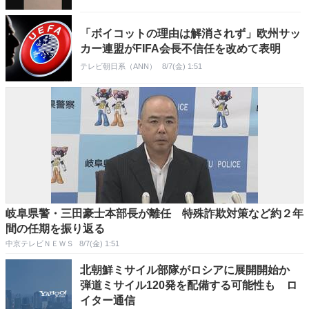
「ボイコットの理由は解消されず」欧州サッ
カー連盟がFIFA会長不信任を改めて表明
テレビ朝日系（ANN）
8/7(金) 1:51
岐阜県警・三田豪士本部長が離任 特殊詐欺対策など約２年
間の任期を振り返る
中京テレビＮＥＷＳ
8/7(金) 1:51
北朝鮮ミサイル部隊がロシアに展開開始か
弾道ミサイル120発を配備する可能性も ロ
イター通信