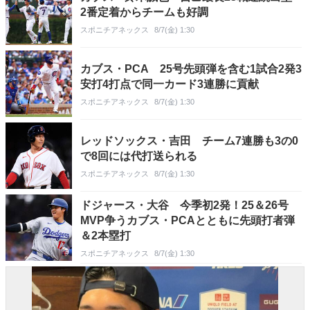
2番定着からチームも好調
スポニチアネックス
8/7(金) 1:30
カブス・PCA 25号先頭弾を含む1試合2発3
安打4打点で同一カード3連勝に貢献
スポニチアネックス
8/7(金) 1:30
レッドソックス・吉田 チーム7連勝も3の0
で8回には代打送られる
スポニチアネックス
8/7(金) 1:30
ドジャース・大谷 今季初2発！25＆26号
MVP争うカブス・PCAとともに先頭打者弾
＆2本塁打
スポニチアネックス
8/7(金) 1:30