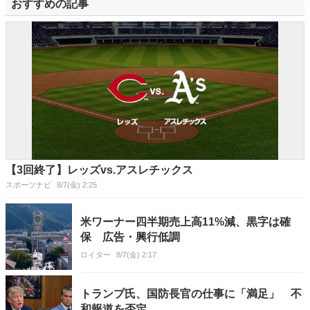
おすすめの記事
【3回終了】レッズvs.アスレチックス
スポーツナビ
8/7(金) 2:25
米ワーナー四半期売上高11%減、黒字は確
保 広告・興行低調
ロイター
8/7(金) 2:17
トランプ氏、国防長官の仕事に「満足」 不
和報道を否定