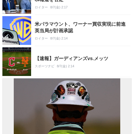
ロイター
8/7(金) 2:17
米パラマウント、ワーナー買収実現に前進
英当局が計画承認
ロイター
8/7(金) 2:14
【速報】ガーディアンズvs.メッツ
スポーツナビ
8/7(金) 2:14