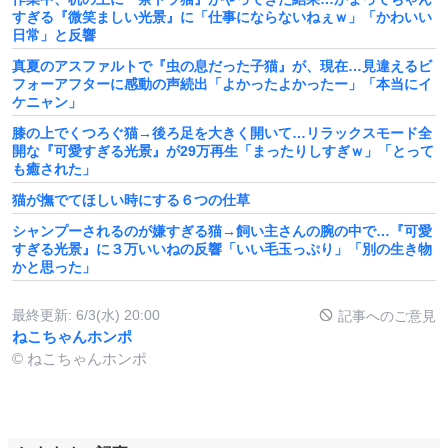
すぎる『微笑ましい光景』に「仕事にならないねぇｗ」「かわいい
日常」と反響
真夏のアスファルトで『虫の息だった子猫』が、現在…見違えるビ
フォーアフターに感動の声続出「よかったよかったー」「本当にイ
ケニャン」
膝の上でくつろぐ猫→後ろ足を大きく開いて…リラックスモード全
開な『可愛すぎる光景』が29万再生「まったりしすぎｗ」「とって
も癒された」
猫が撫でてほしい時にする６つの仕草
シャンプーされるのが嫌すぎる猫→飼い主さんの腕の中で…『可愛
すぎる光景』に３万いいねの反響「いい毛玉っぷり」「別の生き物
かと思った」
最終更新:
6/3(水) 20:00
記事へのご意見
ねこちゃんホンポ
© ねこちゃんホンポ