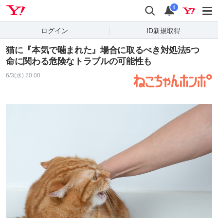
Yahoo! JAPAN
検索
通知
i
ログイン
ID新規取得
猫に『本気で噛まれた』場合に取るべき対処法5つ
命に関わる危険なトラブルの可能性も
6/3(水) 20:00