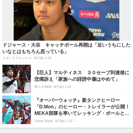
ドジャース・大谷 キャッチボール再開は「近いうちにした
いなとはもちろん思っている」
スポニチアネックス
8/7(金) 1:30
【巨人】マルティネス ３０セーブ到達後に
悲痛訴え「家族への誹謗中傷はやめて」
東スポWEB
8/7(金) 1:15
『オーバーウォッチ』新タンクヒーロー
「D.Mon」のヒーロー・トレイラーが公開！
MEKA部隊を率いてレッキング・ボールと激
突
Game Spark
8/7(金) 1:15