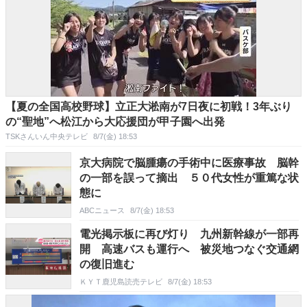
【夏の全国高校野球】立正大淞南が7日夜に初戦！3年ぶり
の“聖地”へ松江から大応援団が甲子園へ出発
TSKさんいん中央テレビ
8/7(金) 18:53
京大病院で脳腫瘍の手術中に医療事故 脳幹
の一部を誤って摘出 ５０代女性が重篤な状
態に
ABCニュース
8/7(金) 18:53
電光掲示板に再び灯り 九州新幹線が一部再
開 高速バスも運行へ 被災地つなぐ交通網
の復旧進む
ＫＹＴ鹿児島読売テレビ
8/7(金) 18:53