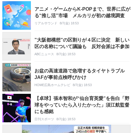
アニメ・ゲームからK-POPまで、世界に広が
る“推し活”市場 メルカリが初の越境調査
リアルサウンド
8/7(金) 18:53
”大阪都構想”の区割りが４区に決定 新しい
区の名称について議論も 反対会派は不参加
ABCニュース
8/7(金) 18:53
お盆の高速道路で急増するタイヤトラブル
JAFが事前点検呼びかけ
HOME広島ホームテレビ
8/7(金) 18:53
【卓球】張本智和が“仙台育英愛”を告白「野
球をやっていたら入りたかった」須江航監督
にも感銘
日刊スポーツ
8/7(金) 18:53