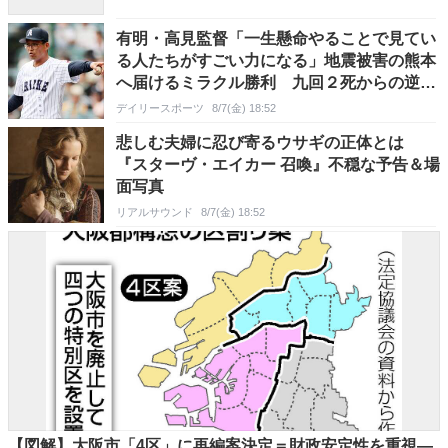
有明・高見監督「一生懸命やることで見てい
る人たちがすごい力になる」地震被害の熊本
へ届けるミラクル勝利 九回２死からの逆転
勝ち
デイリースポーツ
8/7(金) 18:52
悲しむ夫婦に忍び寄るウサギの正体とは
『スターヴ・エイカー 召喚』不穏な予告＆場
面写真
リアルサウンド
8/7(金) 18:52
【図解】大阪市「4区」に再編案決定＝財政安定性を重視―