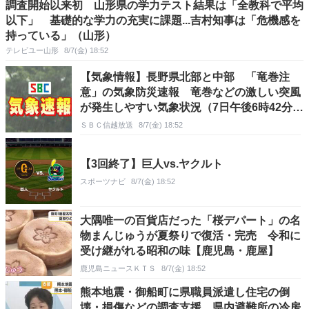
調査開始以来初 山形県の学力テスト結果は「全教科で平均
以下」 基礎的な学力の充実に課題...吉村知事は「危機感を
持っている」（山形）
テレビユー山形
8/7(金) 18:52
【気象情報】長野県北部と中部 「竜巻注
意」の気象防災速報 竜巻などの激しい突風
が発生しやすい気象状況（7日午後6時42分・
気象庁発表）この情報は7日午後7時50分まで
ＳＢＣ信越放送
8/7(金) 18:52
有効
【3回終了】巨人vs.ヤクルト
スポーツナビ
8/7(金) 18:52
大隅唯一の百貨店だった「桜デパート」の名
物まんじゅうが夏祭りで復活・完売 令和に
受け継がれる昭和の味【鹿児島・鹿屋】
鹿児島ニュースＫＴＳ
8/7(金) 18:52
熊本地震・御船町に県職員派遣し住宅の倒
壊・損傷などの調査支援 県内避難所の冷房