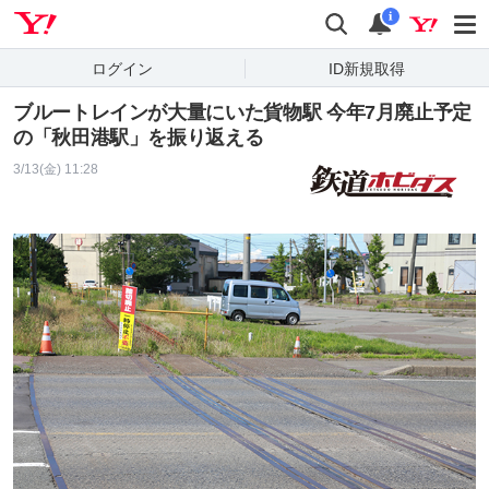
Yahoo! JAPAN
検索
通知
i
ログイン
ID新規取得
ブルートレインが大量にいた貨物駅 今年7月廃止予定
の「秋田港駅」を振り返える
3/13(金) 11:28