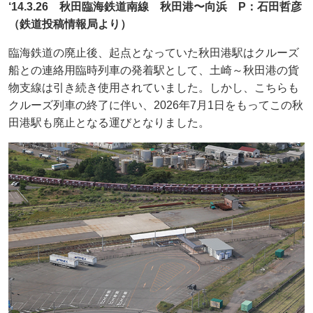
‘14.3.26 秋田臨海鉄道南線 秋田港〜向浜 P：石田哲彦
（鉄道投稿情報局より）
臨海鉄道の廃止後、起点となっていた秋田港駅はクルーズ
船との連絡用臨時列車の発着駅として、土崎～秋田港の貨
物支線は引き続き使用されていました。しかし、こちらも
クルーズ列車の終了に伴い、2026年7月1日をもってこの秋
田港駅も廃止となる運びとなりました。