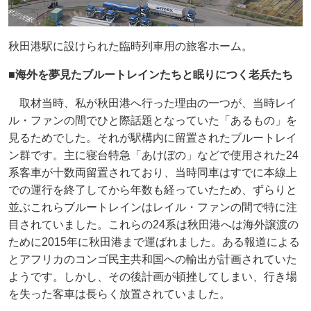
秋田港駅に設けられた臨時列車用の旅客ホーム。
■海外を夢見たブルートレインたちと眠りにつく老兵たち
取材当時、私が秋田港へ行った理由の一つが、当時レイ
ル・ファンの間でひと際話題となっていた「あるもの」を
見るためでした。それが駅構内に留置されたブルートレイ
ン群です。主に寝台特急「あけぼの」などで使用された24
系客車が十数両留置されており、当時同車はすでに本線上
での運行を終了してから年数も経っていたため、ずらりと
並ぶこれらブルートレインはレイル・ファンの間で特に注
目されていました。これらの24系は秋田港へは海外譲渡の
ために2015年に秋田港まで運ばれました。ある報道による
とアフリカのコンゴ民主共和国への輸出が計画されていた
ようです。しかし、その後計画が頓挫してしまい、行き場
を失った客車は長らく放置されていました。