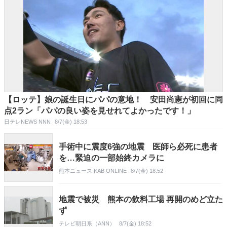
【ロッテ】娘の誕生日にパパの意地！ 安田尚憲が初回に同
点2ラン「パパの良い姿を見せれてよかったです！」
日テレNEWS NNN
8/7(金) 18:53
手術中に震度6強の地震 医師ら必死に患者
を…緊迫の一部始終カメラに
熊本ニュース KAB ONLINE
8/7(金) 18:52
地震で被災 熊本の飲料工場 再開のめど立た
ず
テレビ朝日系（ANN）
8/7(金) 18:52