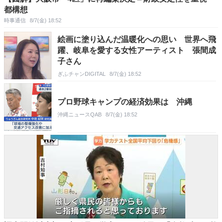
都構想
時事通信
8/7(金) 18:52
絵画に塗り込んだ温暖化への思い 世界へ飛
躍、岐阜を愛する女性アーティスト 張間成
子さん
ぎふチャンDIGITAL
8/7(金) 18:52
プロ野球キャンプの経済効果は 沖縄
沖縄ニュースQAB
8/7(金) 18:52