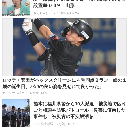
設置率67.6％ 山形
さくらんぼテレビ
8/7(金) 18:52
ロッテ・安田がバックスクリーンに４号同点２ラン「娘の１
歳の誕生日、パパの良い姿を見せれて良かった」
デイリースポーツ
8/7(金) 18:52
熊本に福井県警から10人派遣 被災地で困り
ごと相談や防犯パトロール 災害に便乗した
事件も 被災者の不安解消を
FBC 福井放送
8/7(金) 18:52