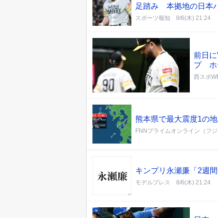
足踏み 本拠地の日本
スポーツ報知
8/6(木) 21:24
前日に
プ ホ
西スポWE
熊本県で最大震度1の
FNNプライムオンライン（フ
キンプリ永瀬廉「2週
モデルプレス
8/6(木) 21:24