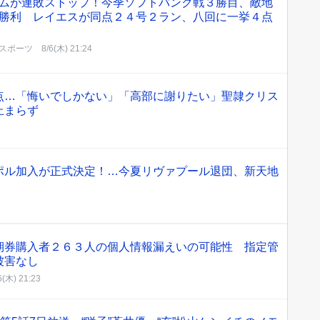
ムが連敗ストップ！今季ソフトバンク戦３勝目、敵地
勝利 レイエスが同点２４号２ラン、八回に一挙４点
スポーツ
8/6(木) 21:24
点…「悔いでしかない」「高部に謝りたい」聖隷クリス
止まらず
ポル加入が正式決定！…今夏リヴァプール退団、新天地
期券購入者２６３人の個人情報漏えいの可能性 指定管
被害なし
6(木) 21:23