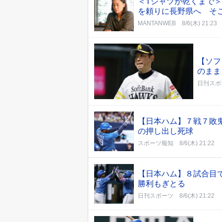
＜Tシャツが乾くまで＞
を頼りに長野県へ そ
MANTANWEB
8/6(木) 21:23
【ソフ
のまま
日刊スポ
【日本ハム】７戦７敗
の押し出し死球
スポーツ報知
8/6(木) 21:22
【日本ハム】８試合目で
勝利もぎとる
日刊スポーツ
8/6(木) 21:22