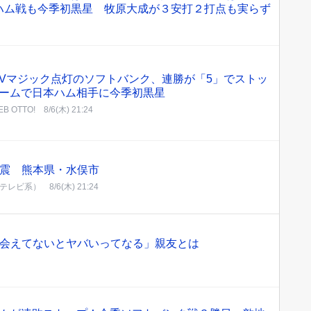
ハム戦も今季初黒星 牧原大成が３安打２打点も実らず
Vマジック点灯のソフトバンク、連勝が「5」でストッ
ームで日本ハム相手に今季初黒星
B OTTO!
8/6(木) 21:24
地震 熊本県・水俣市
ジテレビ系）
8/6(木) 21:24
間会えてないとヤバいってなる」親友とは