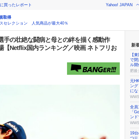
際に買ったレポート
Yahoo! JAPAN
規取得
スセレクション 人気商品が最大40％
選手の壮絶な闘病と母との絆を描く感動作
新
Netflix国内ランキング／映画 ネトフリお
【東
で閉
ル開
肥後
元H
ング
にな
WW
全員
「G
ンド
WW
19
つり