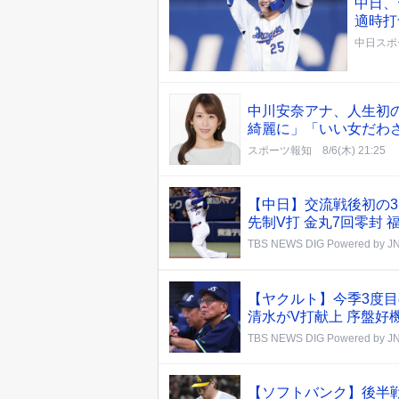
中日、
適時打
中日スポ
中川安奈アナ、人生初
綺麗に」「いい女だわ
スポーツ報知
8/6(木) 21:25
【中日】交流戦後初の3
先制V打 金丸7回零封
TBS NEWS DIG Powered by J
【ヤクルト】今季3度目の
清水がV打献上 序盤好
TBS NEWS DIG Powered by J
【ソフトバンク】後半