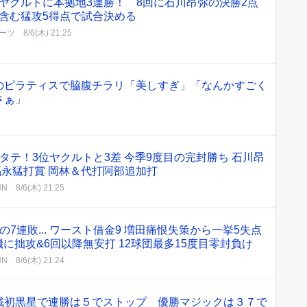
ヤクルトに本拠地3連勝！ 8回に石川昂弥の決勝2点
含む猛攻5得点で試合決める
ーツ
8/6(木) 21:25
のピラティスで脇腹チラリ「美しすぎ」「なんかすごく
さぁ」
タテ！3位ヤクルトと3差 今季9度目の完封勝ち 石川昂
 福永猛打賞 岡林＆代打阿部追加打
NN
8/6(木) 21:25
7連敗... ワースト借金9 増田痛恨失策から一挙5失点
機に拙攻&6回以降無安打 12球団最多15度目零封負け
NN
8/6(木) 21:24
戦初黒星で連勝は５でストップ 優勝マジックは３７で