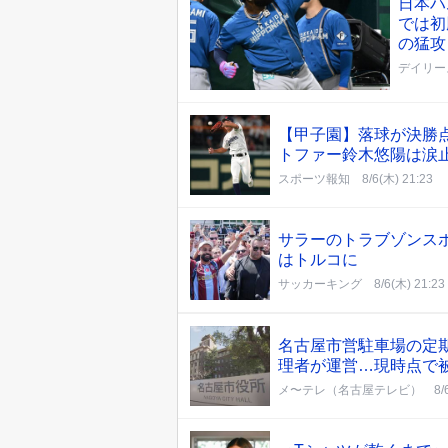
日本ハ
では初
の猛攻
デイリー
【甲子園】落球が決勝
トファー鈴木悠陽は涙
スポーツ報知
8/6(木) 21:23
サラーのトラブゾンス
はトルコに
サッカーキング
8/6(木) 21:23
名古屋市営駐車場の定
理者が運営…現時点で
メ〜テレ（名古屋テレビ）
8/