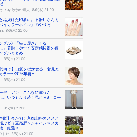
催
たつ by 散歩の達人
8/6(木) 21:00
と垢抜けた印象に。不器用さん向
バイカラーネイル」のやり方
EE
8/6(木) 21:00
ンダル》「毎日履きたくな
…」着脱しやすく安定感抜群の優
ンダルまとめ
u
8/6(木) 21:00
0代向け】白髪をぼかせる！若見え
カラー〜2026年夏〜
u
8/6(木) 21:00
ーディガン】こんなに違うん
…。いつもより若く見える8月コー
u
8/6(木) 21:00
存版】今が旬！京都山科オススメ
場ぶどう直売所☆シャインマスカ
他【厳選３】
ウトピ
8/6(木) 21:00