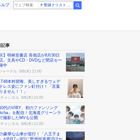
ヘルプ
聖隷クリストファー高校
検索
着記事
区】明林堂書店 長嶺店が8月30日
店。文具やCD・DVDなど閉店セー
催中
ジャーナル
8/6(木) 21:00
KT48本村碧唯、美しすぎるウェデ
ドレス姿にファン釘付け！「言葉
りません！！」
Sチャンネル
8/6(木) 21:00
10代のVIBY、初のファンソング
otcha」を配信！北海道グリーンラ
で撮影したMVも公開
Sチャンネル
8/6(木) 21:00
台の豪華な山車が巡行！「八王子ま
」が8月7～9日に甲州街道周辺ほか