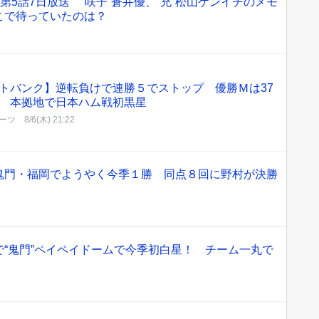
第5話7日放送 “咲子”蒼井優、“充”松山ケンイチのメモ
こで待っていたのは？
トバンク】逆転負けで連勝５でストップ 優勝Ｍは37
 本拠地で日本ハム戦初黒星
ーツ
8/6(木) 21:22
鬼門・福岡でようやく今季１勝 同点８回に野村が決勝
“鬼門”ペイペイドームで今季初白星！ チーム一丸で