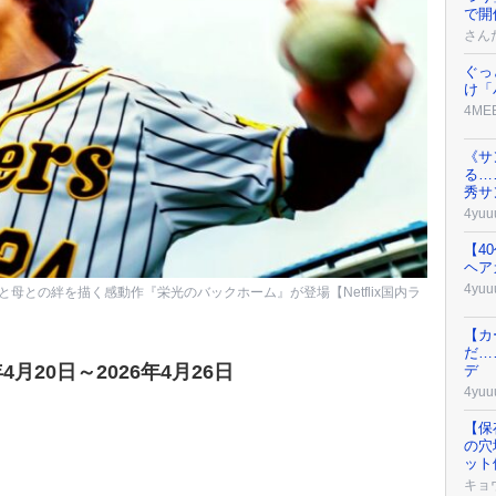
で開
さん
ぐっ
け「
4ME
《サ
る…
秀サ
4yuu
【4
ヘア
4yuu
母との絆を描く感動作『栄光のバックホーム』が登場【Netflix国内ラ
【カ
だ…
年4月20日～2026年4月26日
デ
4yuu
【保
の穴
ット
キョ