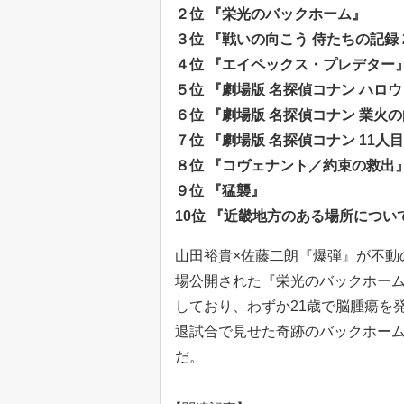
２位 『栄光のバックホーム』
３位 『戦いの向こう 侍たちの記録 202
４位 『エイペックス・プレデター
５位 『劇場版 名探偵コナン ハロ
６位 『劇場版 名探偵コナン 業火
７位 『劇場版 名探偵コナン 11
８位 『コヴェナント／約束の救出
９位 『猛襲』
10位 『近畿地方のある場所につい
山田裕貴×佐藤二朗『爆弾』が不動
場公開された『栄光のバックホー
しており、わずか21歳で脳腫瘍を
退試合で見せた奇跡のバックホー
だ。