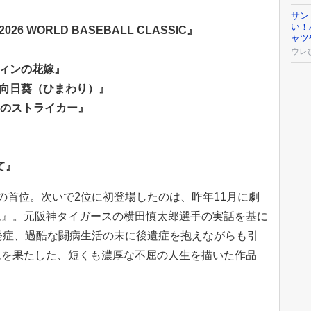
サン
い！
6 WORLD BASEBALL CLASSIC』
ャツ
』
ウレ
ウィンの花嫁』
の向日葵（ひまわり）』
人目のストライカー』
』
て』
の首位。次いで2位に初登場したのは、昨年11月に劇
ム』。元阪神タイガースの横田慎太郎選手の実話を基に
発症、過酷な闘病生活の末に後遺症を抱えながらも引
ムを果たした、短くも濃厚な不屈の人生を描いた作品