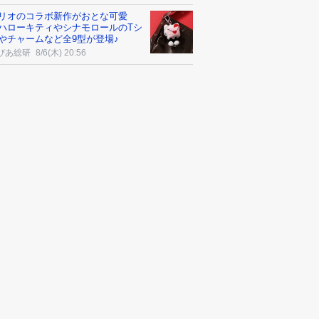
リオのコラボ新作がおとな可愛
ハローキティやシナモロールのTシ
やチャームなど全9型が登場♪
ぴあ総研
8/6(木) 20:56