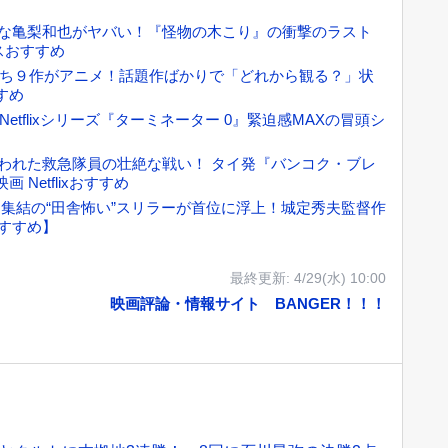
コパスな亀梨和也がヤバい！『怪物の木こり』の衝撃のラスト
スおすすめ
10のうち９作がアニメ！話題作ばかりで「どれから観る？」状
すめ
Netflixシリーズ『ターミネーター 0』緊迫感MAXの冒頭シ
会に狙われた救急隊員の壮絶な戦い！ タイ発『バンコク・ブレ
Netflixおすすめ
集結の“田舎怖い”スリラーが首位に浮上！城定秀夫監督作
おすすめ】
最終更新:
4/29(水) 10:00
映画評論・情報サイト BANGER！！！