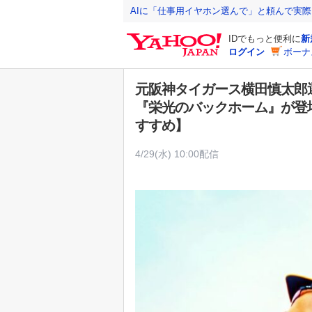
Y
AIに「仕事用イヤホン選んで」と頼んで実
a
IDでもっと便利に
新
h
ログイン
ボーナ
o
o
元阪神タイガース横田慎太郎
!
『栄光のバックホーム』が登場【
J
すすめ】
A
P
4/29(水) 10:00配信
A
N