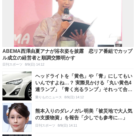
ABEMA西澤由夏アナが浴衣姿を披露 恋リア番組でカップ
ル成立の経営者と順調交際明かす
日刊スポーツ
8/9(日) 14:12
ヘッドライトを「黄色」や「青」にしてもい
いんですよね…？ 実際見かける「丸い黄色4
連ランプ」「青く光るランプ」それって合
法？
乗りものニュース
8/9(日) 14:12
熊本入りのダレノガレ明美「被災地で大人気
の支援物資」を報告「少しでも参考に…」
日刊スポーツ
8/9(日) 14:11