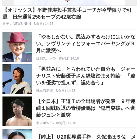
【オリックス】平野佳寿投手兼投手コーチが今季限りで引
退 日米通算258セーブの42歳右腕
日テレNEWS NNN
8/9(日) 14:17
「やるしかない。尻込みするわけにはいかな
い」ソヴリンティとフォーエバーヤングが９
月に激突へ
日刊スポーツ
8/9(日) 14:16
「男並みに」とらわれていた自分も ジャー
ナリスト安藤優子さん経験踏まえ持論 「違
いを優劣で捉えず、認め合う」
日本海新聞
8/9(日) 14:15
【全日本】王道Ｔの全出場者が発表 ９年連
続１回戦敗退の青柳優馬は〝鬼門突破〟へ斉
藤ジュンと激突
東スポWEB
8/9(日) 14:15
【陸上】Ｕ20世界選手権 久保凜は５位 メ