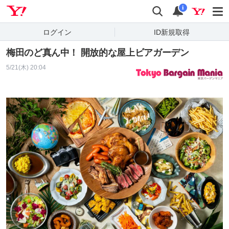
Yahoo! JAPAN
検索
通知
i
ログイン
ID新規取得
梅田のど真ん中！ 開放的な屋上ビアガーデン
5/21(木) 20:04