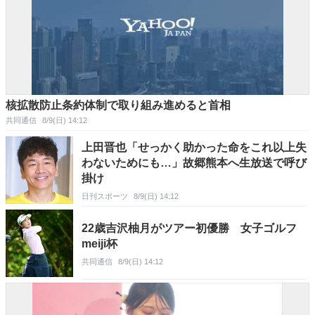
核拡散防止条約体制で取り組み進めると首相
共同通信
8/9(日) 14:12
上田晋也「せっかく助かった命をこれ以上失
わないためにも…」故郷熊本へ生放送で呼び
掛け
日刊スポーツ
8/9(日) 14:12
22歳吉沢柚月がツアー初優勝 女子ゴルフ
meiji杯
共同通信
8/9(日) 14:12