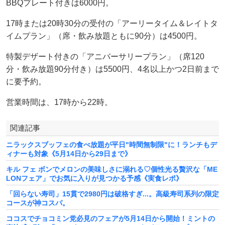
BBQプレート付きは6000円。
17時または20時30分の受付の「アーリータイム＆レイトタ
イムプラン」（席・飲み放題ともに90分）は4500円。
特製デザート付きの「アニバーサリープラン」（席120
分・飲み放題90分付き）は5500円、4名以上かつ2日前まで
に要予約。
営業時間は、17時から22時。
関連記事
ニラックスブッフェの食べ放題が平日"時間無制限"に！ランチもデ
ィナーも対象《5月14日から29日まで》
キル フェ ボンでメロンの美味しさに溺れる♡個性光る贅沢な「ME
LONフェア」でお気に入りが見つかる予感《実食レポ》
「回らない寿司」15貫で2980円は破格すぎ...。高級寿司系列の限定
コースが神コスパ。
ココスでチョコミン党必見のフェアが5月14日から開始！ミントの