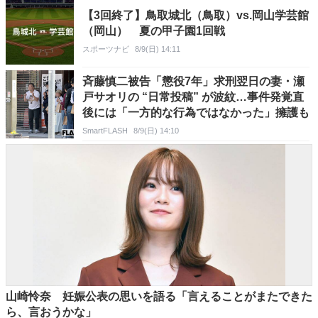
【3回終了】鳥取城北（鳥取）vs.岡山学芸館
（岡山） 夏の甲子園1回戦
スポーツナビ
8/9(日) 14:11
斉藤慎二被告「懲役7年」求刑翌日の妻・瀬
戸サオリの “日常投稿” が波紋…事件発覚直
後には「一方的な行為ではなかった」擁護も
SmartFLASH
8/9(日) 14:10
山崎怜奈 妊娠公表の思いを語る「言えることがまたできた
ら、言おうかな」