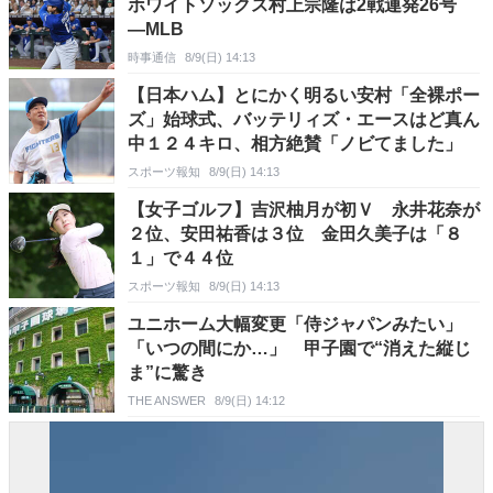
ホワイトソックス村上宗隆は2戦連発26号
―MLB
時事通信
8/9(日) 14:13
【日本ハム】とにかく明るい安村「全裸ポー
ズ」始球式、バッテリィズ・エースはど真ん
中１２４キロ、相方絶賛「ノビてました」
スポーツ報知
8/9(日) 14:13
【女子ゴルフ】吉沢柚月が初Ｖ 永井花奈が
２位、安田祐香は３位 金田久美子は「８
１」で４４位
スポーツ報知
8/9(日) 14:13
ユニホーム大幅変更「侍ジャパンみたい」
「いつの間にか…」 甲子園で“消えた縦じ
ま”に驚き
THE ANSWER
8/9(日) 14:12