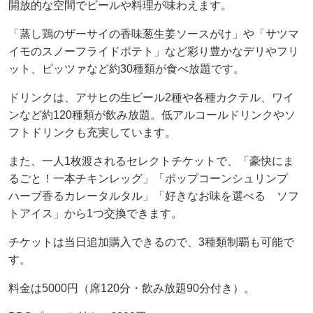
開放的な空間でビールや料理が味わえます。
「蒸し鶏のザーサイの香味葱生姜ソースがけ」や「サツマ
イモのスノーフライドポテト」など彩り豊かなデリやフリ
ット、ピッツァなど約30種類が食べ放題です。
ドリンクは、アサヒの生ビール2種や各種カクテル、ワイ
ンなど約120種類が飲み放題。低アルコールドリンクやソ
フトドリンクも充実しています。
また、一人1枚渡されるセレクトチケットで、「豪快にま
るごと！一本チキンレッグ」「ポップコーンシュリンプ
ハーブ香るカレータルタル」「好きなお味を選べる ソフ
トアイス」から1つ交換できます。
チケットは当日追加購入できるので、3種類制覇も可能で
す。
料金は5000円（席120分・飲み放題90分付き）。