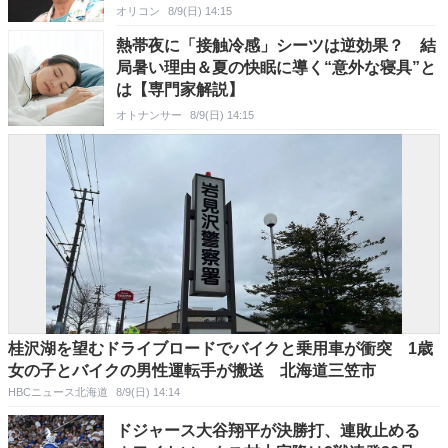
オリコン
8/9(日) 14:15
熱帯夜に「接触冷感」シーツは逆効果？ 結
局暑い理由＆夏の快眠に導く“意外な寝具”と
は【専門家解説】
オトナンサー
8/9(日) 14:15
桂沢湖を望むドライブロードでバイクと乗用車が衝突 1歳
女の子とバイクの男性運転手が搬送 北海道三笠市
HBCニュース北海道
8/9(日) 14:14
ドジャース大谷翔平が決勝打、連敗止める