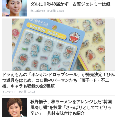
ダルに０秒48届かず 古賀ジェレミーは銀
東スポWEB
8/9(日) 14:15
ドラえもんの「ボンボンドロップシール」が発売決定！ひみ
つ道具をはじめ、コロ助やパーマンたち「藤子・F・不二
雄」キャラも収録の全2種類
インサイド
8/9(日) 14:15
秋野暢子、棒ラーメンをアレンジした“韓国
風冷し麺”を披露「さっぱりとしててピリッ
辛い」 具材＆味付けも紹介