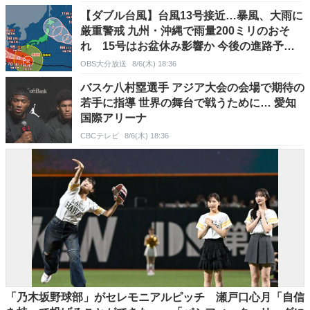
【ダブル台風】台風13号接近…暴風、大雨に
厳重警戒 九州・沖縄で雨量200ミリのおそ
れ 15号はお盆休み影響か 今後の進路予想
は?【気象庁発表】
OBS大分放送
8/6(木) 18:36
バスケ八村塁選手 アジア大会の会場で期待の
若手に指導 世界の舞台で戦うために… 愛知
国際アリーナ
CBCテレビ
8/6(木) 18:36
「乃木坂野球部」がセレモニアルピッチ 瀬戸口心月「自信