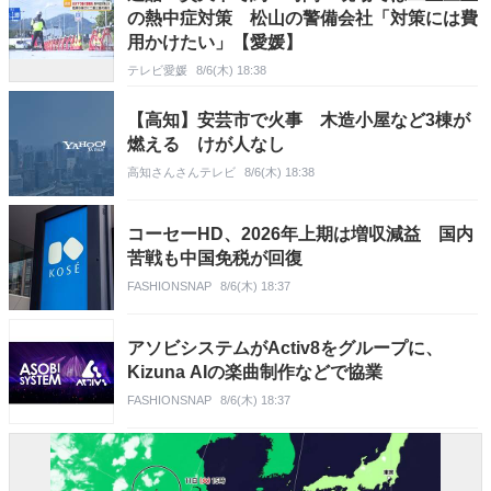
の熱中症対策 松山の警備会社「対策には費
用かけたい」【愛媛】
テレビ愛媛
8/6(木) 18:38
【高知】安芸市で火事 木造小屋など3棟が
燃える けが人なし
高知さんさんテレビ
8/6(木) 18:38
コーセーHD、2026年上期は増収減益 国内
苦戦も中国免税が回復
FASHIONSNAP
8/6(木) 18:37
アソビシステムがActiv8をグループに、
Kizuna AIの楽曲制作などで協業
FASHIONSNAP
8/6(木) 18:37