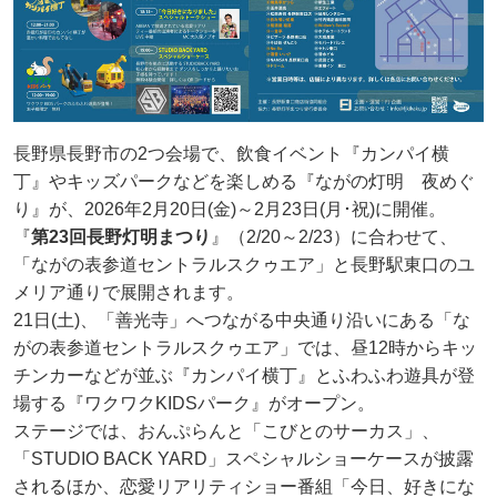
長野県長野市の2つ会場で、飲食イベント『カンパイ横
丁』やキッズパークなどを楽しめる『ながの灯明 夜めぐ
り』が、2026年2月20日(金)～2月23日(月･祝)に開催。
『
第23回長野灯明まつり
』（2/20～2/23）に合わせて、
「ながの表参道セントラルスクゥエア」と長野駅東口のユ
メリア通りで展開されます。
21日(土)、「善光寺」へつながる中央通り沿いにある「な
がの表参道セントラルスクゥエア」では、昼12時からキッ
チンカーなどが並ぶ『カンパイ横丁』とふわふわ遊具が登
場する『ワクワクKIDSパーク』がオープン。
ステージでは、おんぷらんと「こびとのサーカス」、
「STUDIO BACK YARD」スペシャルショーケースが披露
されるほか、恋愛リアリティショー番組「今日、好きにな