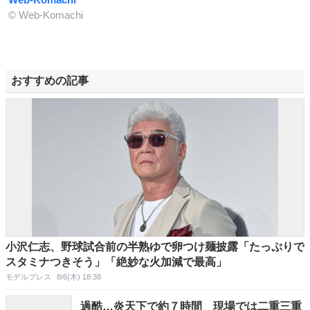
© Web-Komachi
おすすめの記事
小沢仁志、野球試合前の半熟ゆで卵つけ麺披露「たっぷりで
スタミナつきそう」「絶妙な火加減で最高」
モデルプレス
8/6(木) 18:38
過酷…炎天下で約７時間 現場では二重三重