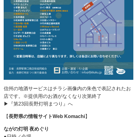
信州の地酒サービスはチラシ画像内の朱色で表記されたお
店です。※提供用のお酒がなくなり次第終了
▶『第23回長野灯明まつり』へ
【
長野県の情報サイトWeb Komachi
】
ながの灯明 夜めぐり
●日時／会場