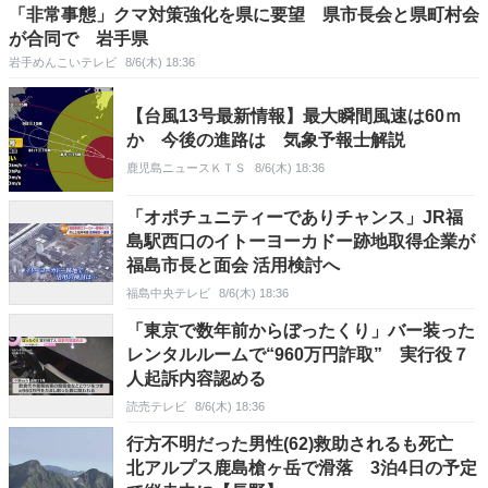
「非常事態」クマ対策強化を県に要望 県市長会と県町村会
が合同で 岩手県
岩手めんこいテレビ
8/6(木) 18:36
【台風13号最新情報】最大瞬間風速は60ｍ
か 今後の進路は 気象予報士解説
鹿児島ニュースＫＴＳ
8/6(木) 18:36
「オポチュニティーでありチャンス」JR福
島駅西口のイトーヨーカドー跡地取得企業が
福島市長と面会 活用検討へ
福島中央テレビ
8/6(木) 18:36
「東京で数年前からぼったくり」バー装った
レンタルルームで“960万円詐取” 実行役７
人起訴内容認める
読売テレビ
8/6(木) 18:36
行方不明だった男性(62)救助されるも死亡
北アルプス鹿島槍ヶ岳で滑落 3泊4日の予定