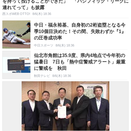
を持って投げることができた」 「パシフィック・リーグに
連れてって」も披露
西スポWEB OTTO!
8/6(木) 18:36
中日・福永裕基、自身初の2桁盗塁となる今
季10個目決めた！その間、失敗わずか『1』
の圧巻成功率
中日スポーツ
8/6(木) 18:36
仙北市角館は35.9度、県内4地点で今年初の
猛暑日 7日も「熱中症警戒アラート」厳重
に警戒を 秋田
秋田テレビ
8/6(木) 18:36