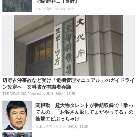
で縦走中に【長野】
テレビ信州
8/6(木) 18:36
辺野古沖事故など受け「危機管理マニュアル」のガイドライ
ン改定へ 文科省が有識者会議
TBS NEWS DIG Powered by JNN
8/6(木) 18:35
関根勤 超大物タレントが番組収録で「酔っ
てんの」「お客さん返してまだやってる」の
衝撃エピぶっちゃけ
スポニチアネックス
8/6(木) 18:35