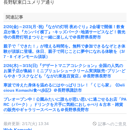
長野駅東口ユメリア通り
関連記事
2/20(金)～2/23(月･祝)『ながの灯明 夜めぐり』2会場で開催！飲食
店が集う『カンパイ横丁』･キッズパーク･地酒サービスなど！善光
寺の長野灯明まつりと一緒に楽しんで＠長野県長野市
親子で「できた！」が増える時間を。無料で参加できるなぞとき体
験が須坂に登場。休日、親子で同じことに夢中になれる体験を（3/
7・8 イオンモール須坂）
2/26(木)～3/15(日)『デザートマニアコレクション』全国の人気の
お菓子店が集結！ミニブリュレシュークリーム実演販売･プリン･ど
らやき･ラスクなども「ながの東急百貨店」＠長野県長野市
寒波で冷えた身体を温めるにはやっぱりコレ！「くじら家」《Deli
cious Komachi食べ歩記》＠長野県諏訪市
プレオープン中！公園みたいに誰もが思い思いに過ごせるお店「PA
RC（パーク）」ドリンクを片手に気軽におしゃべり＆古本・雑貨
の販売やギャラリースペースも＠長野県長野市
最終更新:
2/17(火) 13:34
記事へのご意見
Web-Komachi