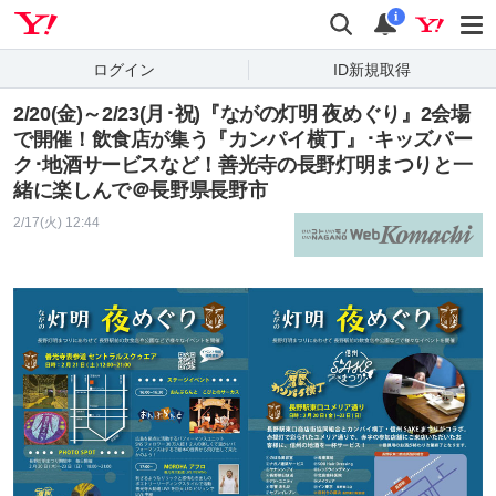
Yahoo! JAPAN
検索
通知
i
ログイン
ID新規取得
2/20(金)～2/23(月･祝)『ながの灯明 夜めぐり』2会場
で開催！飲食店が集う『カンパイ横丁』･キッズパー
ク･地酒サービスなど！善光寺の長野灯明まつりと一
緒に楽しんで＠長野県長野市
2/17(火) 12:44