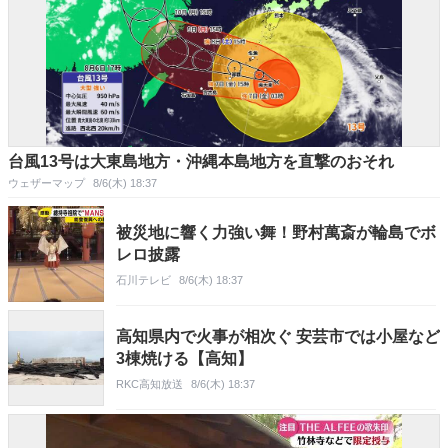
台風13号は大東島地方・沖縄本島地方を直撃のおそれ
ウェザーマップ
8/6(木) 18:37
被災地に響く力強い舞！野村萬斎が輪島でボ
レロ披露
石川テレビ
8/6(木) 18:37
高知県内で火事が相次ぐ 安芸市では小屋など
3棟焼ける【高知】
RKC高知放送
8/6(木) 18:37