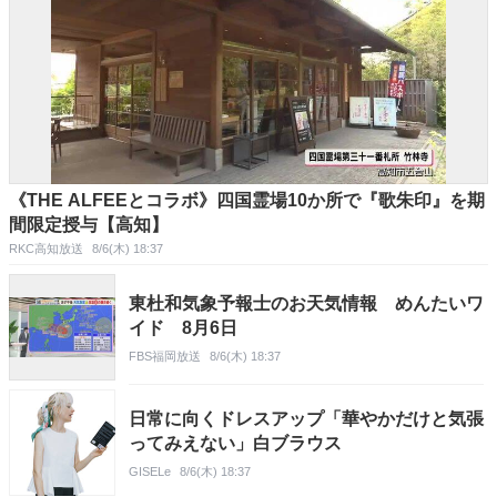
《THE ALFEEとコラボ》四国霊場10か所で『歌朱印』を期
間限定授与【高知】
RKC高知放送
8/6(木) 18:37
東杜和気象予報士のお天気情報 めんたいワ
イド 8月6日
FBS福岡放送
8/6(木) 18:37
日常に向くドレスアップ「華やかだけと気張
ってみえない」白ブラウス
GISELe
8/6(木) 18:37