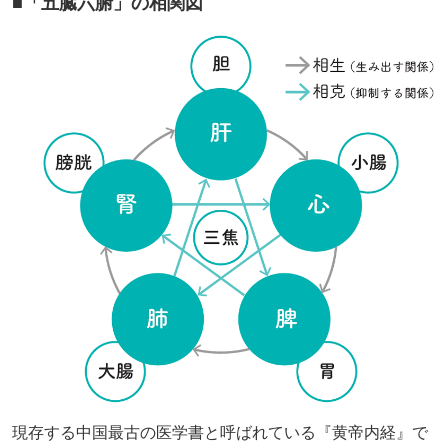
■「五臓六腑」の相関図
現存する中国最古の医学書と呼ばれている『黄帝内経』で