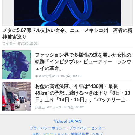
メタに5.67億ドル支払い命令、ニューメキシコ州 若者の精
神被害巡り
ロイター
8/7(金) 10:03
ファッション界で多様性の道を開いた女性の
軌跡「インビジブル・ビューティー ランウ
ェイの革命」
キネマ旬報WEB
8/7(金) 10:03
お盆の高速渋滞、今年は“436回・最長
45km”の予想…避けるべきは下り「8日・13
日」上り「14日・15日」、“バッテリー上が
り”のリスクに要注意
弁護士JPニュース
8/7(金) 10:02
Yahoo! JAPAN
プライバシーポリシー
プライバシーセンター
規約
ステートメント
情報提供元
ヘルプ