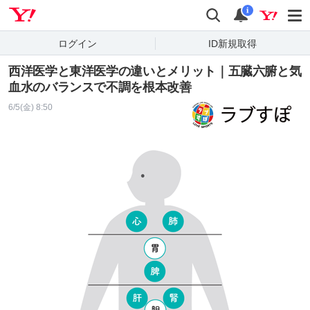
Yahoo! JAPAN
検索
通知
i
ログイン
ID新規取得
西洋医学と東洋医学の違いとメリット｜五臓六腑と気
血水のバランスで不調を根本改善
6/5(金) 8:50