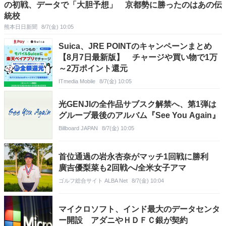
の初戦、データで「大胆予想」 京都勢に勝ったのはあの伝
統校
熊本日日新聞
8/7(金) 10:05
Suica、JRE POINTのキャンペーンまとめ
【8月7日最新版】 チャージや買い物で1万
～2万ポイント還元
ITmedia Mobile
8/7(金) 10:05
光GENJIの全作品サブスク解禁へ、第1弾は
グループ最後のアルバム『See You Again』
Billboard JAPAN
8/7(金) 10:05
首位通過の岩永杏奈がマッチ1回戦に勝利
廣吉優梨菜も2回戦へ/全米女子アマ
ゴルフ総合サイト ALBA Net
8/7(金) 10:04
マイクロソフト、インド最大のデータセンタ
ー開設 アダニやＨＤＦＣ銀が契約