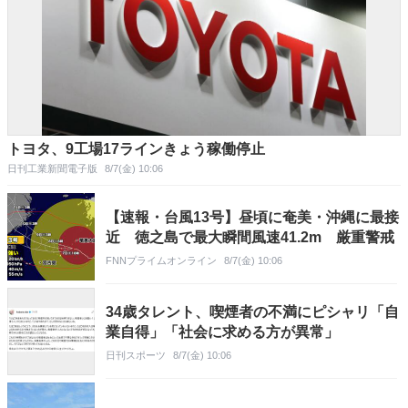
トヨタ、9工場17ラインきょう稼働停止
日刊工業新聞電子版
8/7(金) 10:06
【速報・台風13号】昼頃に奄美・沖縄に最接
近 徳之島で最大瞬間風速41.2m 厳重警戒
FNNプライムオンライン
8/7(金) 10:06
34歳タレント、喫煙者の不満にピシャリ「自
業自得」「社会に求める方が異常」
日刊スポーツ
8/7(金) 10:06