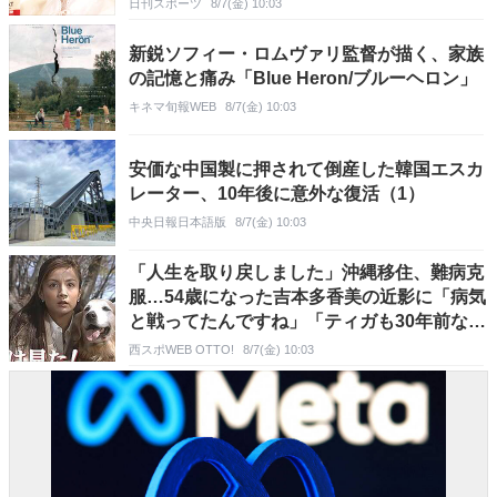
日刊スポーツ
8/7(金) 10:03
新鋭ソフィー・ロムヴァリ監督が描く、家族
の記憶と痛み「Blue Heron/ブルーヘロン」
キネマ旬報WEB
8/7(金) 10:03
安価な中国製に押されて倒産した韓国エスカ
レーター、10年後に意外な復活（1）
中央日報日本語版
8/7(金) 10:03
「人生を取り戻しました」沖縄移住、難病克
服…54歳になった吉本多香美の近影に「病気
と戦ってたんですね」「ティガも30年前なん
ですね」の声
西スポWEB OTTO!
8/7(金) 10:03