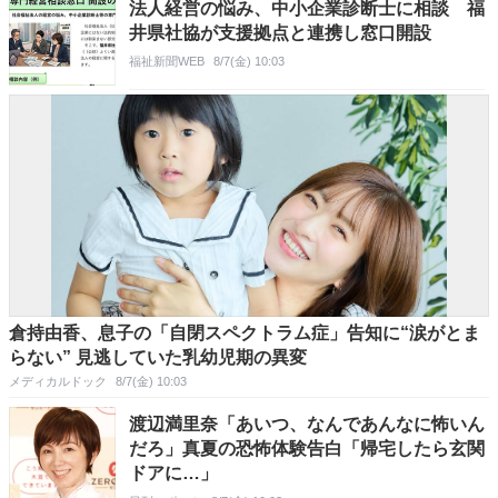
法人経営の悩み、中小企業診断士に相談 福
井県社協が支援拠点と連携し窓口開設
福祉新聞WEB
8/7(金) 10:03
倉持由香、息子の「自閉スペクトラム症」告知に“涙がとま
らない” 見逃していた乳幼児期の異変
メディカルドック
8/7(金) 10:03
渡辺満里奈「あいつ、なんであんなに怖いん
だろ」真夏の恐怖体験告白「帰宅したら玄関
ドアに…」