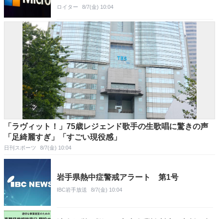
ロイター
8/7(金) 10:04
「ラヴィット！」75歳レジェンド歌手の生歌唱に驚きの声
「足綺麗すぎ」「すごい現役感」
日刊スポーツ
8/7(金) 10:04
岩手県熱中症警戒アラート 第1号
IBC岩手放送
8/7(金) 10:04