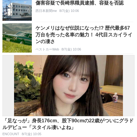
傷害容疑で長崎県職員逮捕、容疑を否認
西日本新聞me
8/7(金) 10:06
ケンメリはなぜ伝説になった!? 歴代最多67
万台を売った名車の魅力！ 4代目スカイライ
ンの凄さ
ベストカーWeb
8/7(金) 10:06
「足なっが」身長176cm、股下90cmの22歳がついにグラド
ルデビュー「スタイル凄いよね」
ENCOUNT
8/7(金) 10:05