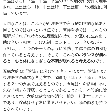
三焦はさらに上焦、中焦、下焦の３つの部分に分けて理解
され、上焦は心・肺、中焦は脾、下焦は肝・腎の機能に関
係しています。
大切なことは、これらが西洋医学で言う解剖学的な臓器と
同じものではないという点です。東洋医学では、これらの
臓腑がそれぞれ特有の生理機能を持ち、お互いに生み出し
助け合い（相生）、けん制しコントロールし合いながら
（相克）、１つのチームのように連携して体全体の調和を
保っていると考えます。そして、
これらのバランスが崩れ
ると、心と体にさまざまな不調が現れると考えるのです
。
五臓六腑 は「陰陽」に分けても考えられます。陰陽もまた
東洋医学の基本な考え方で、物事を「陰」と「陽」、相反
する２つの要素で捉えるものです。五臓は生命活動に不可
欠な「精」を貯蔵するところであることから、本質的に陰
とされます。六腑は飲食物を消化・輸送・排泄するところ
であり、貯蔵はせず常に通過させるため、陽の働きを持つ
とされています。