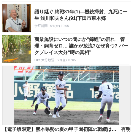
語り継ぐ 終戦81年(1)―機銃掃射、九死に一
生 浅川和夫さん(91)下田市東本郷
伊豆新聞
8/7(金) 10:05
商業施設にいつの間にか“錦鯉”の群れ 管
理・飼育ゼロ… 誰かが放流?なぜ育つ? パー
クプレイス大分“噂の真相”
OBS大分放送
8/7(金) 10:05
【電子版限定】熊本県勢の夏の甲子園初陣の戦績は… 有明