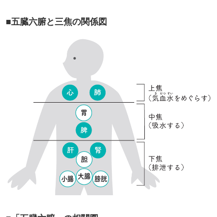
■五臓六腑と三焦の関係図