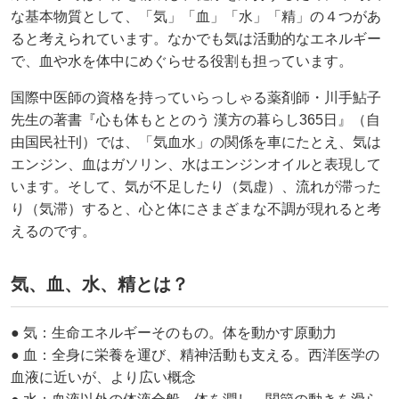
な基本物質として、「気」「血」「水」「精」の４つがあ
ると考えられています。なかでも気は活動的なエネルギー
で、血や水を体中にめぐらせる役割も担っています。
国際中医師の資格を持っていらっしゃる薬剤師・川手鮎子
先生の著書『心も体もととのう 漢方の暮らし365日』（自
由国民社刊）では、「気血水」の関係を車にたとえ、気は
エンジン、血はガソリン、水はエンジンオイルと表現して
います。そして、気が不足したり（気虚）、流れが滞った
り（気滞）すると、心と体にさまざまな不調が現れると考
えるのです。
気、血、水、精とは？
● 気：生命エネルギーそのもの。体を動かす原動力
● 血：全身に栄養を運び、精神活動も支える。西洋医学の
血液に近いが、より広い概念