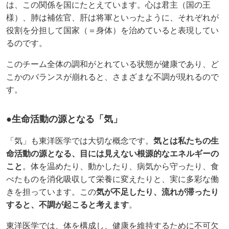
は、この関係を国にたとえています。心は君主（国の王
様）、肺は補佐官、肝は将軍といったように、それぞれが
役割を分担して国家（＝身体）を治めていると表現してい
るのです。
このチーム全体の調和がとれている状態が健康であり、ど
こかのバランスが崩れると、さまざまな不調が現れるので
す。
●生命活動の源となる「気」
「気」も東洋医学では大切な概念です。
気とは私たちの生
命活動の源となる、目には見えない根源的なエネルギーの
こと
。体を温めたり、動かしたり、病気から守ったり、食
べたものを消化吸収して栄養に変えたりと、実に多彩な働
きを担っています。この
気が不足したり、流れが滞ったり
すると、不調が起こると考えます
。
東洋医学では、体を構成し、健康を維持するために不可欠