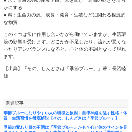
● 水：血液以外の体液全般。体を潤し、関節の動きを滑ら
かにする
● 精：生命力の源。成長・発育・生殖などに関わる根源的
な物質
この４つは常に作用し合いながら働いていますが、生活環
境の影響を受けます。どこかが不足したり、流れが悪くな
ったりアンバランスになると、心と体の不調となって現れ
ます。
【出典】『その、しんどさは「季節ブルー」』著：長沼睦
雄
関連記事
季節ブルーになりやすい人の特徴と原因｜自律神経を乱す性格・体
質・生活習慣を徹底解説【その、しんどさは「季節ブルー」】
季節の変わり目の不調は『季節ブルー』かも？心と体のサインを見