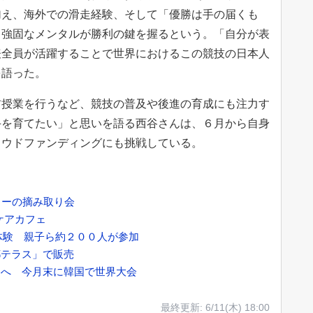
加え、海外での滑走経験、そして「優勝は手の届くも
う強固なメンタルが勝利の鍵を握るという。「自分が表
表全員が活躍することで世界におけるこの競技の日本人
を語った。
授業を行うなど、競技の普及や後進の育成にも注力す
手を育てたい」と思いを語る西谷さんは、６月から自身
ラウドファンディングにも挑戦している。
リーの摘み取り会
ケアカフェ
体験 親子ら約２００人が参加
都テラス」で販売
界へ 今月末に韓国で世界大会
最終更新:
6/11(木) 18:00