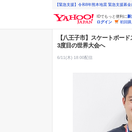
Y
【緊急支援】令和8年熊本地震 緊急支援募
a
IDでもっと便利に
新
h
ログイン
初回購
o
o
【八王子市】スケートボード
!
3度目の世界大会へ
J
A
6/11(木) 18:00配信
P
A
N