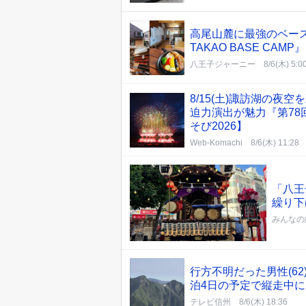
高尾山麓に最強のベース
TAKAO BASE CAMP』
八王子ジャーニー
8/6(木) 5:0
8/15(土)諏訪湖の
迫力演出が魅力『第7
そび2026】
Web-Komachi
8/6(木) 11:28
「八王
繰り下
みんなの
行方不明だった男性(6
泊4日の予定で縦走中
テレビ信州
8/6(木) 18:36