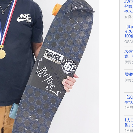
JW
登録
やス
奈良
【動
イス
10
OSA
名張
案、
伊賀
器物
伊賀
【2
やつ
4ME
1人
番」
4ME