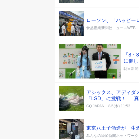
ローソン、「ハッピー
食品産業新聞社ニュースWEB
「8・
に催し
朝日新聞
アシックス、アディダ
「LSD」に挑戦！ ─
GQ JAPAN
8/6(木) 11:53
東京八王子酒造が「生
みんなの経済新聞ネットワーク