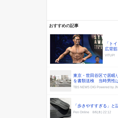
おすすめの記事
「トイ
広背筋
VITUP!
東京・世田谷区で居眠
を書類送検 当時男性
TBS NEWS DIG Powered by J
「歩きやすすぎる」と
Pen Online
8/6(木) 22:12