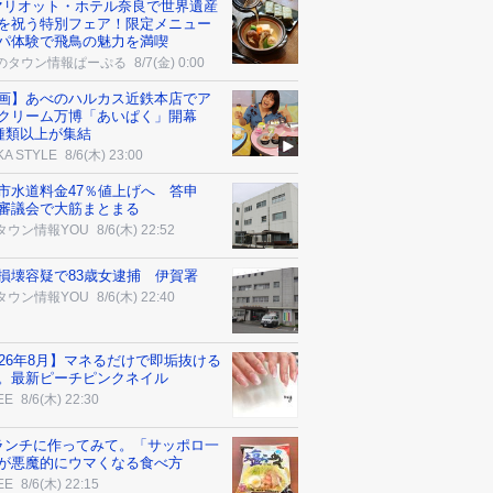
マリオット・ホテル奈良で世界遺産
を祝う特別フェア！限定メニュー
パ体験で飛鳥の魅力を満喫
のタウン情報ぱーぷる
8/7(金) 0:00
画】あべのハルカス近鉄本店でア
クリーム万博「あいぱく」開幕
0種類以上が集結
KA STYLE
8/6(木) 23:00
市水道料金47％値上げへ 答申
審議会で大筋まとまる
タウン情報YOU
8/6(木) 22:52
損壊容疑で83歳女逮捕 伊賀署
タウン情報YOU
8/6(木) 22:40
026年8月】マネるだけで即垢抜ける
。最新ピーチピンクネイル
EE
8/6(木) 22:30
ランチに作ってみて。「サッポロ一
が悪魔的にウマくなる食べ方
EE
8/6(木) 22:15