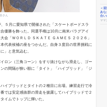
＜退
あな
谷さん
合い
ママ
が、５月に愛知県で開催された「スケートボードスラ
合優勝を飾った。同選手権は10月に南米パラグアイ
大会「ＷＯＲＬＤ ＳＫＡＴＥ ＧＡＭＥＳ ２０２６」
日本代表候補の座をつかんだ。自身３度目の世界挑戦に
台に」と意気込む。
イロン（三角コーン）をすり抜けながら滑走し、ゴー
ロンの間隔が狭い順に「タイト」「ハイブリッド」「ジ
ハイブリッドとタイトの２種目に出場。練習走行で冷
本番では安定感抜群の滑走を披露してハイブリッドで２
計タイムでトップに輝いた。