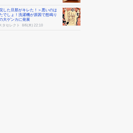
院した旦那がキレた！＞悪いのは
たでしょ！洗濯機が原因で怒鳴り
の大ゲンカに発展
スタセレクト
8/6(木) 22:10