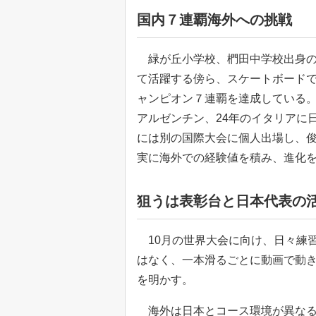
国内７連覇海外への挑戦
緑が丘小学校、椚田中学校出身の
て活躍する傍ら、スケートボード
ャンピオン７連覇を達成している。
アルゼンチン、24年のイタリアに
には別の国際大会に個人出場し、
実に海外での経験値を積み、進化
狙うは表彰台と日本代表の
10月の世界大会に向け、日々練
はなく、一本滑るごとに動画で動
を明かす。
海外は日本とコース環境が異なる