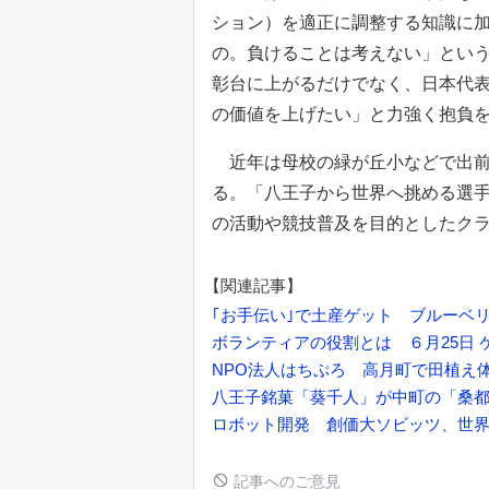
ション）を適正に調整する知識に
の。負けることは考えない」とい
彰台に上がるだけでなく、日本代
の価値を上げたい」と力強く抱負
近年は母校の緑が丘小などで出前
る。「八王子から世界へ挑める選
の活動や競技普及を目的としたク
【関連記事】
｢お手伝い｣で土産ゲット ブルーベ
ボランティアの役割とは ６月25日 
NPO法人はちぷろ 高月町で田植え
八王子銘菓「葵千人」が中町の「桑
ロボット開発 創価大ソビッツ、世
記事へのご意見