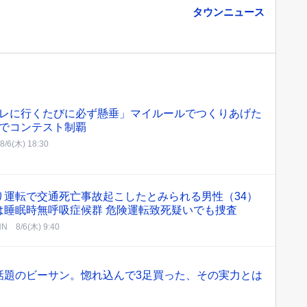
タウンニュース
レに行くたびに必ず懸垂」マイルールでつくりあげた
でコンテスト制覇
8/6(木) 18:30
り運転で交通死亡事故起こしたとみられる男性（34）
は睡眠時無呼吸症候群 危険運転致死疑いでも捜査
NN
8/6(木) 9:40
話題のビーサン。惚れ込んで3足買った、その実力とは