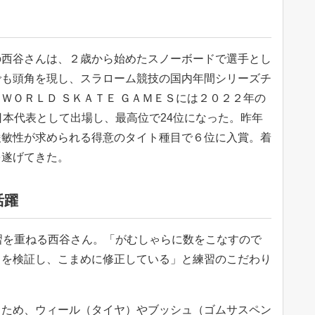
西谷さんは、２歳から始めたスノーボードで選手とし
でも頭角を現し、スラローム競技の国内年間シリーズチ
ＷＯＲＬＤ ＳＫＡＴＥ ＧＡＭＥＳには２０２２年の
日本代表として出場し、最高位で24位になった。昨年
俊敏性が求められる得意のタイト種目で６位に入賞。着
を遂げてきた。
活躍
習を重ねる西谷さん。「がむしゃらに数をこなすので
きを検証し、こまめに修正している」と練習のこだわり
ため、ウィール（タイヤ）やブッシュ（ゴムサスペン