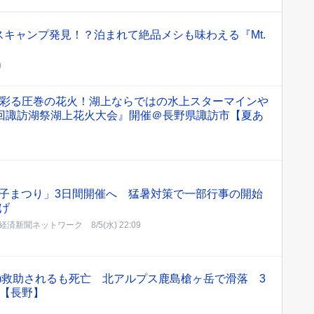
キャンプ発見！？泊まれて絶品メシも味わえる『Mt.
0
夜空を彩る圧巻の花火！湖上ならではの水上スターマインや
8回諏訪湖祭湖上花火大会』開催＠長野県諏訪市【夏あ
子まつり」3日間開催へ 猛暑対策で一部行事の開始
げ
経済新聞ネットワーク
8/5(水) 22:09
2)救助されるも死亡 北アルプス鹿島槍ヶ岳で滑落 3
に【長野】