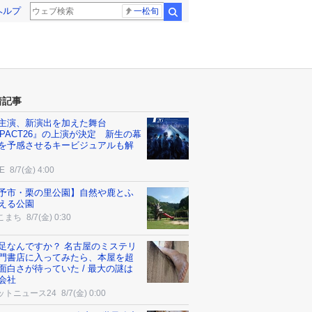
ヘルプ
一松旬
検索
着記事
P.主演、新演出を加えた舞台
MPACT26』の上演が決定 新生の幕
を予感させるキービジュアルも解
E
8/7(金) 4:00
予市・栗の里公園】自然や鹿とふ
える公園
こまち
8/7(金) 0:30
足なんですか？ 名古屋のミステリ
門書店に入ってみたら、本屋を超
面白さが待っていた / 最大の謎は
会社
ットニュース24
8/7(金) 0:00