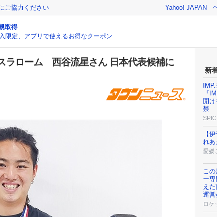
金にご協力ください
Yahoo! JAPAN
規取得
入限定、アプリで使えるお得なクーポン
スラローム 西谷流星さん 日本代表候補に
新
IM
『I
開け
禁
SPIC
【伊
れあ
愛媛
この
ー専
えた
運営
ロケ