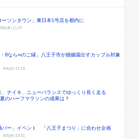
ローソンタウン」東日本1号店を都内に
8/6(木) 11:37
8・8なら∞のご縁」八王子市が婚姻届出すカップル対象
8/4(火) 11:15
ス、ナイキ、ニューバランスでゆっくり長く走る
─真夏のハーフマラソンの成果は？
酒バー」イベント 「八王子まつり」に合わせ企画
8/5(水) 23:51