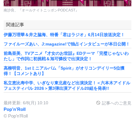
南沙良、『オールナイトニッポンPODCAST』
関連記事
伊藤万理華＆井之脇海、特番「君はラジオ」6月14日放送決定！
ファイルーズあい、J:magazine!で独占インタビューが本日公開！
前島亜美、TVアニメ『才女のお世話』EDテーマ「完璧じゃないわ
たし」で作詞に初挑戦＆旭可憐役で出演決定！
高柳明音、1stミニアルバム「Spirit」がオリコンデイリー5位獲
得！【コメントあり】
私立恵比寿中学、いぎなり東北産など出演決定！＜六本木アイドル
フェスティバル 2026＞第3弾出演アイドル20組を発表!!
最終更新:
6/8(月) 10:10
記事へのご意見
Pop’n’Roll
© Pop’n’Roll