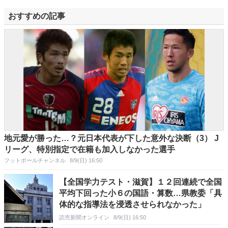
おすすめの記事
地元愛が勝った…？元日本代表が下した意外な決断（3） J
リーグ、特別指定で在籍も加入しなかった選手
フットボールチャンネル
8/9(日) 16:50
【全国学力テスト・滋賀】１２回連続で全国
平均下回った小６の国語・算数…県教委「具
体的な指導法を浸透させられなかった」
読売新聞オンライン
8/9(日) 16:50