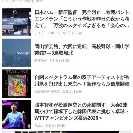
中日スポーツ
8/9(日) 16:46
日本ハム・新庄監督 完全阻止→奇襲バント
エンドラン「こういう作戦を昨日の夜から考
えて」 万波のスクイズよぎるも「会心の当
たりでヒットにしてくれて嬉しかった」
デイリースポーツ
8/9(日) 16:46
岡山学芸館、六回に逆転 高校野球・岡山学
芸館7―3鳥取城北
時事通信
8/9(日) 16:46
自閉スペクトラム症の双子アーティストが香
川県を飛び出し東京へ！新作ならぶ個展開催
KSB瀬戸内海放送
8/9(日) 16:46
張本智和が松島輝空との死闘制す 大会2連
覇かけて篠塚下した韓国代表に挑む＜卓球・
WTTチャンピオンズ横浜2026＞
Rallys
8/9(日) 16:46