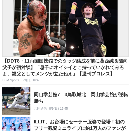
【DDT8・11両国国技館でのタッグ結成を前に葛西純＆陽向
父子が初対談】「息子にオイシイとこ持っていかれてみろ
よ、親父としてメンツが立たねえ」【週刊プロレス】
BBM Sports
8/9(日) 16:46
岡山学芸館7―3鳥取城北 岡山学芸館が逆転
勝ち
共同通信
8/9(日) 16:45
ILLIT、お台場にセーラー服姿で登場！初の
フリー観覧ミニライブに約1万人のファンが