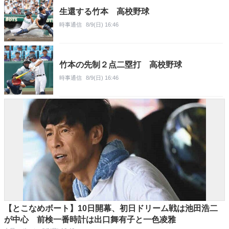
生還する竹本 高校野球
時事通信
8/9(日) 16:46
竹本の先制２点二塁打 高校野球
時事通信
8/9(日) 16:46
【とこなめボート】10日開幕、初日ドリーム戦は池田浩二
が中心 前検一番時計は出口舞有子と一色凌雅