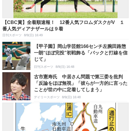
【CBC賞】全着順速報！ 12番人気フロムダスクがV １
番人気ディアナザールは９着
日刊スポーツ
8/9(日) 16:49
【甲子園】岡山学芸館166センチ左腕田路惣
一朗“ほぼ完投”初戦飾る「バックと打線を信
じて」
日刊スポーツ
8/9(日) 16:48
古市憲寿氏 中居さん問題で第三委を批判
「反論をほぼ無視」「彼らが一方的に言った
ことが世の中に定着してしまう」
デイリースポーツ
8/9(日) 16:48