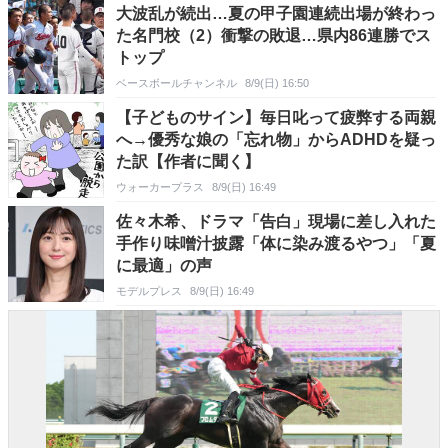
大波乱が続出…夏の甲子園連続出場が終わっ
た名門校（2）衝撃の敗退…県内86連勝でス
トップ
ベースボールチャンネル
8/9(日) 16:50
【子どものサイン】毎日叱って疲弊する両親
へ→優秀な娘の「忘れ物」からADHDを疑っ
た訳【作者に聞く】
ウォーカープラス
8/9(日) 16:49
佐々木希、ドラマ「告白」現場に差し入れた
手作り味噌汁披露「体に染み渡るやつ」「夏
に最適」の声
モデルプレス
8/9(日) 16:49