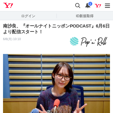
Yahoo! JAPAN
検索
通知
i
ログイン
ID新規取得
南沙良、『オールナイトニッポンPODCAST』6月6日
より配信スタート！
6/8(月) 10:10