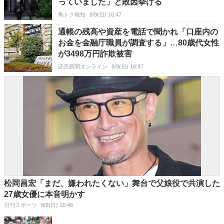
っていました」と敗因挙げる
馬トク報知
8/9(日) 16:47
通帳の残高や資産を電話で聞かれ「口座内の
お金を金融庁職員が調査する」…80歳代女性
が3498万円詐欺被害
読売新聞オンライン
8/9(日) 16:47
松岡昌宏「まだ、嫌われたくない」舞台で父娘役で共演した
27歳女優に本音明かす
日刊スポーツ
8/9(日) 16:46