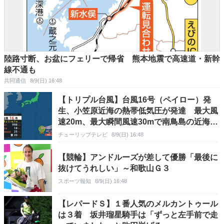
陸路寸断、お盆にフェリーで帰省 熊本地震で高速道・新幹
線不通も
共同通信
8/9(日) 16:48
【トリプル台風】台風16号（ペイロー）発
生、小笠原近海の熱帯低気圧が発達 最大風
速20m、最大瞬間風速30mで南鳥島の近海へ
進む見込み【雨と風のシミュレーション】
チューリップテレビ
8/9(日) 16:48
【競輪】アンドルーズが差して優勝「最後に
抜けてうれしい」～和歌山Ｇ３
スポーツ報知
8/9(日) 16:48
【レパードＳ】１番人気のメルカントゥール
は３着 坂井瑠星騎手は「ずっと左手前で走