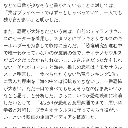
などで口数が少なそうと書かれていることに対しては、
「実はプライベートではずっとしゃべっていて、一人でも
独り言が多い」と明かした。
また、恐竜が大好きだという南は、自前のティラノサウル
スのセーターを着用し、スタジオにブラキオサウルスのキ
ーホルダーを持参して収録に臨んだ。「恐竜研究が進む中
で唯一わかっていないのが皮膚の色で、ティラノサウルス
がピンクだったかもしれないし、ふさふさだったかもしれ
ない。それがロマン」と熱弁。推しの恐竜は「モササウル
ス」と明言し、「食べられたくない恐竜ランキング1位」
に選んだ理由を「海の中では抵抗もできないし、一番恐怖
が大きい。ただ一口で食べてもらえそうなのはまあいいか
なとも思う」と分析した。さらに、いつか恐竜映画に出演
したいとして、「私だけが恐竜と意思疎通できて、悪い科
学者と対峙し、ブラキオサウルスに守ってもらう役がい
い」という映画の企画アイディアを披露した。