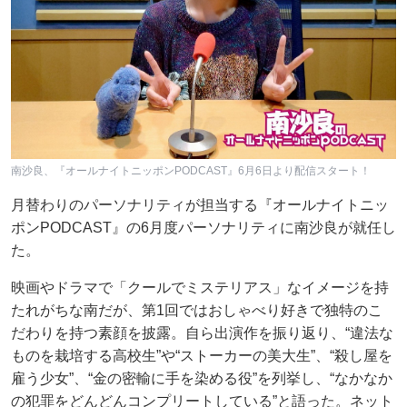
南沙良、『オールナイトニッポンPODCAST』6月6日より配信スタート！
月替わりのパーソナリティが担当する『オールナイトニッ
ポンPODCAST』の6月度パーソナリティに南沙良が就任し
た。
映画やドラマで「クールでミステリアス」なイメージを持
たれがちな南だが、第1回ではおしゃべり好きで独特のこ
だわりを持つ素顔を披露。自ら出演作を振り返り、“違法な
ものを栽培する高校生”や“ストーカーの美大生”、“殺し屋を
雇う少女”、“金の密輸に手を染める役”を列挙し、“なかなか
の犯罪をどんどんコンプリートしている”と語った。ネット