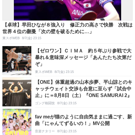
【卓球】早田ひなが８強入り 修正力の高さで快勝 次戦は
世界４位の蒯曼「次の壁を破るために…」
東スポWEB
8/7(金) 23:15
【ゼロワン】ＣＩＭＡ 約５年ぶり参戦で大
暴れ＆意味深メッセージ「あんたたち次第だ
ぞ」
東スポWEB
8/7(金) 23:15
【ONE】体重超過の山本歩夢、平山諒とのキ
ャッチウェイト交渉も合意に至らず「試合中
止」に＝8月8日（土）『ONE SAMURAI 2』
ゴング格闘技
8/7(金) 23:15
fav meが猫のように自由気ままに過ごす、新
曲「にゃんてずるいの！」MV公開
音楽ナタリー
8/7(金) 23:15