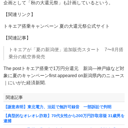
企画として「秋の大還元祭」も計画しているという。
【関連リンク】
トキエア搭乗キャンペーン 夏の大還元祭公式サイト
【関連記事】
トキエアが「夏の新潟便」追加販売スタート 7〜8月搭
乗分の航空券発売
The postトキエア搭乗で1万円分還元 新潟―神戸線など対
象に夏のキャンペーンfirst appeared on新潟県内のニュース
｜にいがた経済新聞.
関連記事
【謝意表明】東北電力、法廷で無許可録音 一部訴訟で判明
【典型的なオレオレ詐欺】70代女性から200万円詐取容疑 31歳男を
逮捕