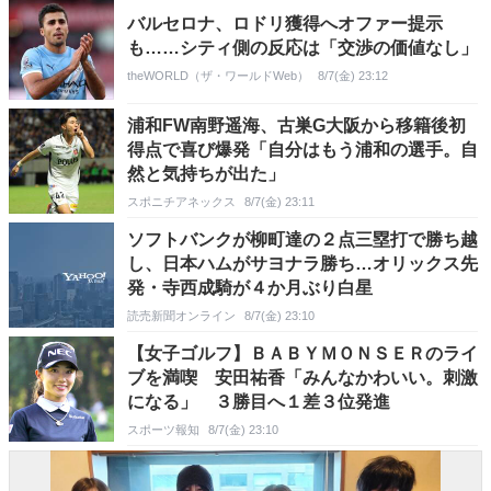
バルセロナ、ロドリ獲得へオファー提示
も……シティ側の反応は「交渉の価値なし」
theWORLD（ザ・ワールドWeb）
8/7(金) 23:12
浦和FW南野遥海、古巣G大阪から移籍後初
得点で喜び爆発「自分はもう浦和の選手。自
然と気持ちが出た」
スポニチアネックス
8/7(金) 23:11
ソフトバンクが柳町達の２点三塁打で勝ち越
し、日本ハムがサヨナラ勝ち…オリックス先
発・寺西成騎が４か月ぶり白星
読売新聞オンライン
8/7(金) 23:10
【女子ゴルフ】ＢＡＢＹＭＯＮＳＥＲのライ
ブを満喫 安田祐香「みんなかわいい。刺激
になる」 ３勝目へ１差３位発進
スポーツ報知
8/7(金) 23:10