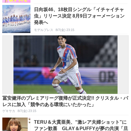
日向坂46、18枚目シングル「イチャイチャ
虫」リリース決定 8月9日フォーメーション
発表へ
モデルプレス
8/7(金) 23:15
冨安健洋のプレミアリーグ復帰が正式決定!! クリスタル・パ
レスに加入「競争のある環境にいたかった」
ゲキサカ
8/7(金) 23:15
TERU＆大貫亜美、“激レア夫婦ショット”に
ファン歓喜 GLAY＆PUFFYが夢の共演「旦