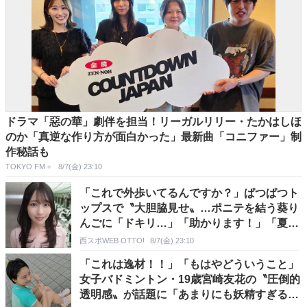
ドラマ「惡の華」劇伴を担当！リーガルリリー・たかはしほ
のか「真逆な作り方が面白かった」最新曲「コニファー」制
作秘話も
TOKYO FM＋
8/7(金) 23:10
「これで外歩いてるんですか？」ぱつぱつト
ップスで〝大胆脇見せ〟…ポニテを結う葵り
んごに「ドキリ…」「助かります！」「夏の
暑さ対策にもなりますから」の声
西スポWEB OTTO!
8/7(金) 23:10
「これは逸材！！」「もはやどういうこと」
女子バドミントン・19歳宮崎友花の〝圧倒的
透明感〟が話題に「あまりにも妖精すぎる」