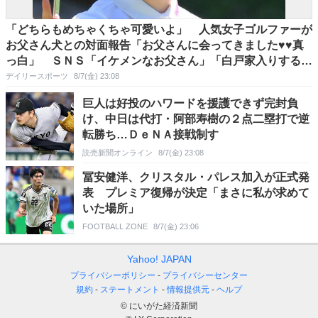
「どちらもめちゃくちゃ可愛いよ」 人気女子ゴルファーが
お父さん犬との対面報告「お父さんに会ってきました♥♥真
っ白」 ＳＮＳ「イケメンなお父さん」「白戸家入りするん
ですか？」
デイリースポーツ
8/7(金) 23:08
巨人は好投のハワードを援護できず完封負
け、中日は代打・阿部寿樹の２点二塁打で逆
転勝ち…ＤｅＮＡ接戦制す
読売新聞オンライン
8/7(金) 23:08
冨安健洋、クリスタル・パレス加入が正式発
表 プレミア復帰が決定「まさに私が求めて
いた場所」
FOOTBALL ZONE
8/7(金) 23:06
Yahoo! JAPAN
プライバシーポリシー
プライバシーセンター
規約
ステートメント
情報提供元
ヘルプ
© にいがた経済新聞