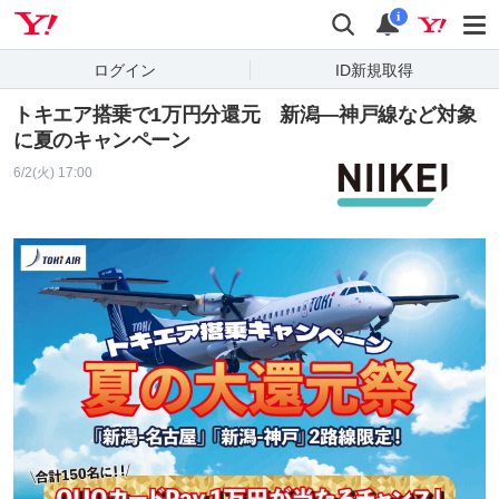
Yahoo! JAPAN
検索
通知
i
ログイン
ID新規取得
トキエア搭乗で1万円分還元 新潟―神戸線など対象
に夏のキャンペーン
6/2(火) 17:00