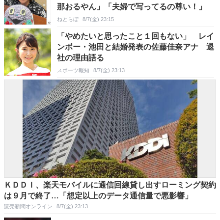
那おるやん」「夫婦で写ってるの尊い！」
ねとらぼ
8/7(金) 23:15
「やめたいと思ったこと１回もない」 レイ
ンボー・池田と結婚発表の佐藤佳奈アナ 退
社の理由語る
スポーツ報知
8/7(金) 23:13
ＫＤＤＩ、楽天モバイルに通信回線貸し出すローミング契約
は９月で終了…「想定以上のデータ通信量で悪影響」
読売新聞オンライン
8/7(金) 23:13