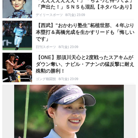
「えええええええ！」「ちょっと待ってよ」
「声出た！」ＳＮＳも混乱【ネタバレあり】
デイリースポーツ
8/7(金) 23:09
【西武】“おかわり塾生”柘植世那、４年ぶり
本塁打＆高橋光成を生かすリードも「悔しい
です」
日刊スポーツ
8/7(金) 23:09
【ONE】那須川天心と2度戦ったスアキムが
ダウン奪い、ナビル・アナンの猛反撃に耐え
殊勲の勝利！
ゴング格闘技
8/7(金) 23:09