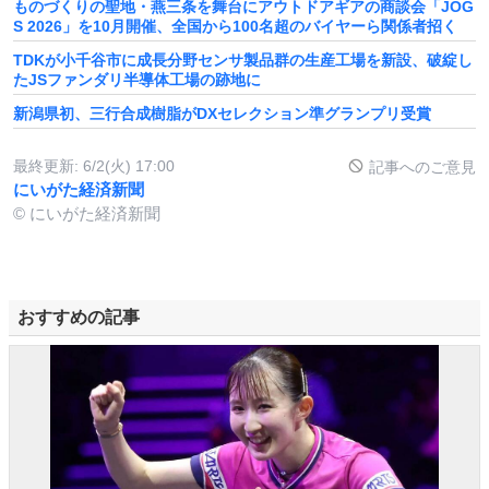
ものづくりの聖地・燕三条を舞台にアウトドアギアの商談会「JOG
S 2026」を10月開催、全国から100名超のバイヤーら関係者招く
TDKが小千谷市に成長分野センサ製品群の生産工場を新設、破綻し
たJSファンダリ半導体工場の跡地に
新潟県初、三行合成樹脂がDXセレクション準グランプリ受賞
最終更新:
6/2(火) 17:00
記事へのご意見
にいがた経済新聞
© にいがた経済新聞
おすすめの記事