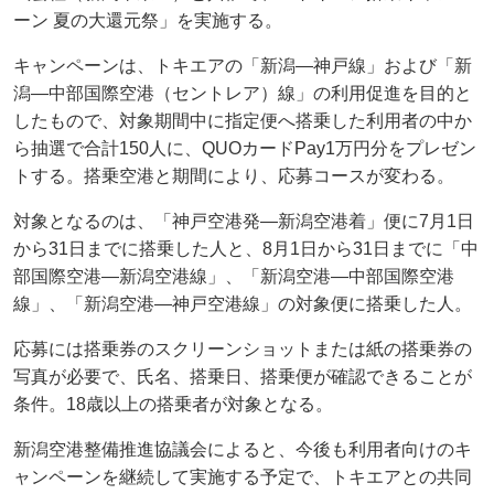
ーン 夏の大還元祭」を実施する。
キャンペーンは、トキエアの「新潟―神戸線」および「新
潟―中部国際空港（セントレア）線」の利用促進を目的と
したもので、対象期間中に指定便へ搭乗した利用者の中か
ら抽選で合計150人に、QUOカードPay1万円分をプレゼン
トする。搭乗空港と期間により、応募コースが変わる。
対象となるのは、「神戸空港発―新潟空港着」便に7月1日
から31日までに搭乗した人と、8月1日から31日までに「中
部国際空港―新潟空港線」、「新潟空港―中部国際空港
線」、「新潟空港―神戸空港線」の対象便に搭乗した人。
応募には搭乗券のスクリーンショットまたは紙の搭乗券の
写真が必要で、氏名、搭乗日、搭乗便が確認できることが
条件。18歳以上の搭乗者が対象となる。
新潟空港整備推進協議会によると、今後も利用者向けのキ
ャンペーンを継続して実施する予定で、トキエアとの共同