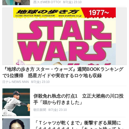
「顔が好きすぎて全く話が入ってこない」
西スポWEB OTTO!
8/7(金) 23:10
『地球の歩き方 スター・ウォーズ』週間BOOKランキング
で1位獲得 惑星ガイドや実在するロケ地も収録
日テレNEWS NNN
8/7(金) 23:10
併殺免れ執念の打点1 立正大淞南の川口投
手「頭から行きました」
朝日新聞
8/7(金) 23:10
「Ｔシャツが乾くまで」衝撃すぎる展開に