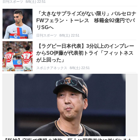
日刊スポーツ
8/8(土) 22:51
「大きなサプライズがない限り」バルセロナ
FWフェラン・トーレス 移籍金92億円でパ
リSGへ
日刊スポーツ
8/8(土) 22:51
【ラグビー日本代表】3分以上のインプレー
からSO伊藤が代表初トライ「フィットネス
が上回った」
スポニチアネックス
8/8(土) 22:51