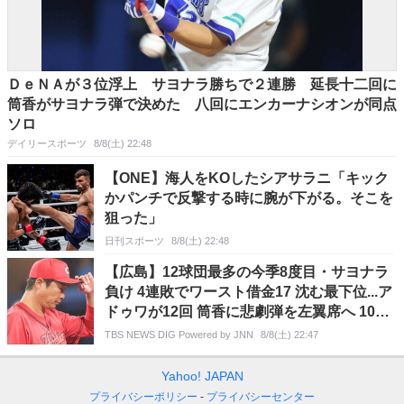
ＤｅＮＡが３位浮上 サヨナラ勝ちで２連勝 延長十二回に
筒香がサヨナラ弾で決めた 八回にエンカーナシオンが同点
ソロ
デイリースポーツ
8/8(土) 22:48
【ONE】海人をKOしたシアサラニ「キック
かパンチで反撃する時に腕が下がる。そこを
狙った」
日刊スポーツ
8/8(土) 22:48
【広島】12球団最多の今季8度目・サヨナラ
負け 4連敗でワースト借金17 沈む最下位...ア
ドゥワが12回 筒香に悲劇弾を左翼席へ 10回
大盛が犠打失敗
TBS NEWS DIG Powered by JNN
8/8(土) 22:47
Yahoo! JAPAN
プライバシーポリシー
プライバシーセンター