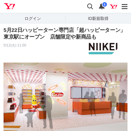
Yahoo! JAPAN
検索
通知
i
ログイン
ID新規取得
5月22日ハッピーターン専門店「超ハッピーターン」
東京駅にオープン 店舗限定や新商品も
5/12(火) 11:00