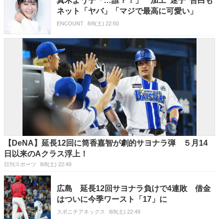
真木よう子「…誰？！」 加工“迷子”告白も
ネット「ヤバ」「マジで最高に可愛い」
ENCOUNT
8/8(土) 22:50
【DeNA】延長12回に筒香嘉智が劇的サヨナラ弾 ５月14
日以来のAクラス浮上！
日刊スポーツ
8/8(土) 22:49
広島 延長12回サヨナラ負けで4連敗 借金
はついに今季ワースト「17」に
スポニチアネックス
8/8(土) 22:49