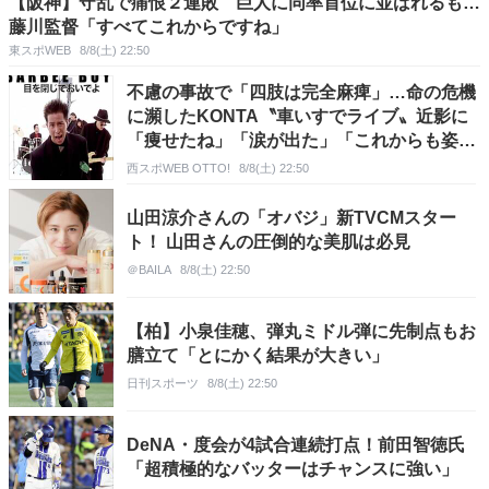
【阪神】守乱で痛恨２連敗 巨人に同率首位に並ばれるも…
藤川監督「すべてこれからですね」
東スポWEB
8/8(土) 22:50
不慮の事故で「四肢は完全麻痺」…命の危機
に瀕したKONTA〝車いすでライブ〟近影に
「痩せたね」「涙が出た」「これからも姿見
せて」反響続々
西スポWEB OTTO!
8/8(土) 22:50
山田涼介さんの「オバジ」新TVCMスター
ト！ 山田さんの圧倒的な美肌は必見
＠BAILA
8/8(土) 22:50
【柏】小泉佳穂、弾丸ミドル弾に先制点もお
膳立て「とにかく結果が大きい」
日刊スポーツ
8/8(土) 22:50
DeNA・度会が4試合連続打点！前田智徳氏
「超積極的なバッターはチャンスに強い」