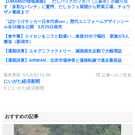
【UMAMIの領域展開】 だしパックのフタバ（三条市）が繰り出
す「多彩なパンチ」に驚愕、だしカフェ展開から野菜工場、チョウ
ザメ養殖まで
「ばかうけサッカー日本代表ver.」歴代ユニフォームデザインシー
ル全16種を公開 5月25日発売
【食中毒】スイセンをニラと勘違い…食後30分で嘔吐 家族が3人
搬送（新潟市）
【通期決算】ユキグニファクトリー、減損損失反動で大幅増益
【通期決算】AIRMAN、北米市場伸長と価格転嫁で過去最高益
最終更新:
5/12(火) 11:00
記事へのご意見
にいがた経済新聞
© にいがた経済新聞
おすすめの記事