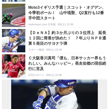
Moto3イギリス予選｜スコット・オグデン、
今季初ポール！ 山中琉聖、Q2直行も12番
手中団スタート
motorsport.com 日本版
8/8(土) 22:49
【ＤｅＮＡ】約３か月ぶりの３位浮上 延長
１２回に筒香が決めた！ ７年ぶりＮＰＢ通
算５発目のサヨナラ弾
スポーツ報知
8/8(土) 22:48
Ｃ大阪香川真司「僕も、日本サッカー界もう
れしい。みんなハッピー」長友佑都の現役続
行に言及
日刊スポーツ
8/8(土) 22:48