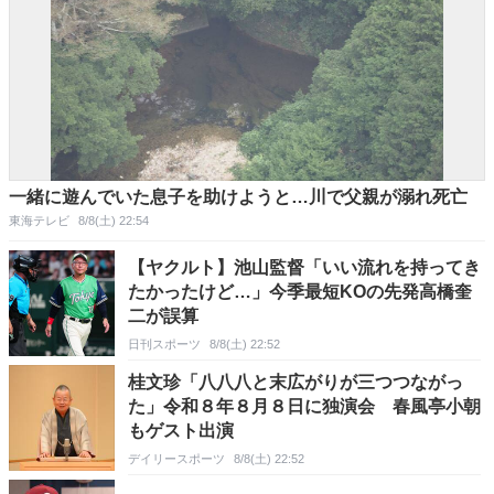
一緒に遊んでいた息子を助けようと…川で父親が溺れ死亡
東海テレビ
8/8(土) 22:54
【ヤクルト】池山監督「いい流れを持ってき
たかったけど…」今季最短KOの先発高橋奎
二が誤算
日刊スポーツ
8/8(土) 22:52
桂文珍「八八八と末広がりが三つつながっ
た」令和８年８月８日に独演会 春風亭小朝
もゲスト出演
デイリースポーツ
8/8(土) 22:52