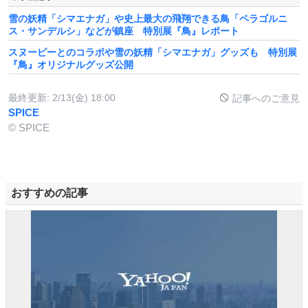
雪の妖精「シマエナガ」や史上最大の飛翔できる鳥「ペラゴルニ
ス・サンデルシ」などが鎮座 特別展『鳥』レポート
スヌーピーとのコラボや雪の妖精「シマエナガ」グッズも 特別展
『鳥』オリジナルグッズ公開
最終更新:
2/13(金) 18:00
記事へのご意見
SPICE
© SPICE
おすすめの記事