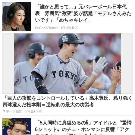
「誰かと思って…」元バレーボール日本代
表 雰囲気“激変”姿が話題「モデルさんみた
いです」「めちゃキレイ」
CoCoKARAnext
8/7(金) 5:20
「巨人の攻撃をコントロールしている」高木豊氏、粘り強く
四球選んだ松本剛＝逆転劇の最大の功労者
スポーツ報知
8/7(金) 5:20
「5人同時に肩組めるの⁉」アイドルと〝驚愕
6ショット〟のチェ・ホンマンに反響「アク