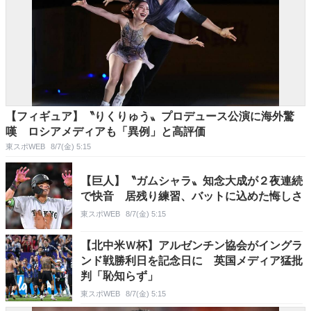
【フィギュア】〝りくりゅう〟プロデュース公演に海外驚
嘆 ロシアメディアも「異例」と高評価
東スポWEB
8/7(金) 5:15
【巨人】〝ガムシャラ〟知念大成が２夜連続
で快音 居残り練習、バットに込めた悔しさ
東スポWEB
8/7(金) 5:15
【北中米Ｗ杯】アルゼンチン協会がイングラ
ンド戦勝利日を記念日に 英国メディア猛批
判「恥知らず」
東スポWEB
8/7(金) 5:15