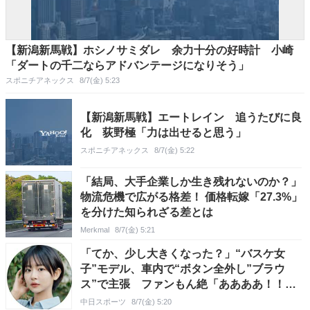
【新潟新馬戦】ホシノサミダレ 余力十分の好時計 小崎
「ダートの千二ならアドバンテージになりそう」
スポニチアネックス
8/7(金) 5:23
【新潟新馬戦】エートレイン 追うたびに良
化 荻野極「力は出せると思う」
スポニチアネックス
8/7(金) 5:22
「結局、大手企業しか生き残れないのか？」
物流危機で広がる格差！ 価格転嫁「27.3%」
を分けた知られざる差とは
Merkmal
8/7(金) 5:21
「てか、少し大きくなった？」“バスケ女
子”モデル、車内で“ボタン全外し”ブラウ
ス”で主張 ファンもん絶「ああああ！！」
「ボリュームもあっていい！！」
中日スポーツ
8/7(金) 5:20