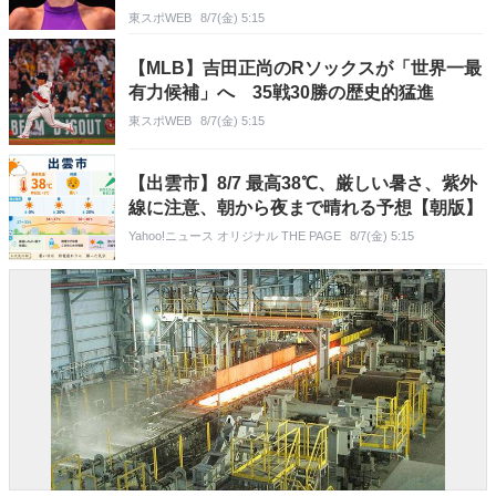
東スポWEB
8/7(金) 5:15
【MLB】吉田正尚のRソックスが「世界一最
有力候補」へ 35戦30勝の歴史的猛進
東スポWEB
8/7(金) 5:15
【出雲市】8/7 最高38℃、厳しい暑さ、紫外
線に注意、朝から夜まで晴れる予想【朝版】
Yahoo!ニュース オリジナル THE PAGE
8/7(金) 5:15