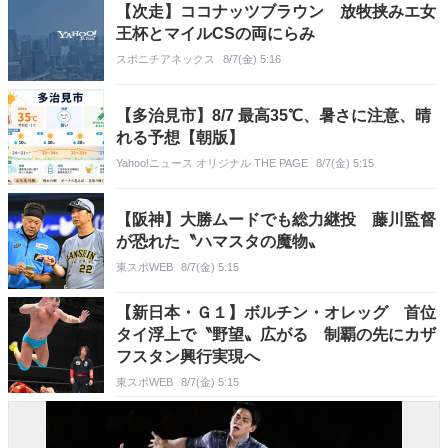
【次走】ココナッツブラウン 放牧挟みエ女
王杯とマイルCSの両にらみ
スポニチアネックス
8/7(金) 5:16
【多治見市】8/7 最高35℃、暑さに注意、晴
れる予想【朝版】
Yahoo!ニュース オリジナル THE PAGE
8/7(金) 5:15
【阪神】大勝ムードでも総力継投 藤川監督
が恐れた〝ハマスタの魔物〟
東スポWEB
8/7(金) 5:15
【新日本・Ｇ１】ボルチン・オレッグ 首位
タイ浮上で〝野望〟広がる 制覇の先にカザ
フスタン興行実現へ
東スポWEB
8/7(金) 5:15