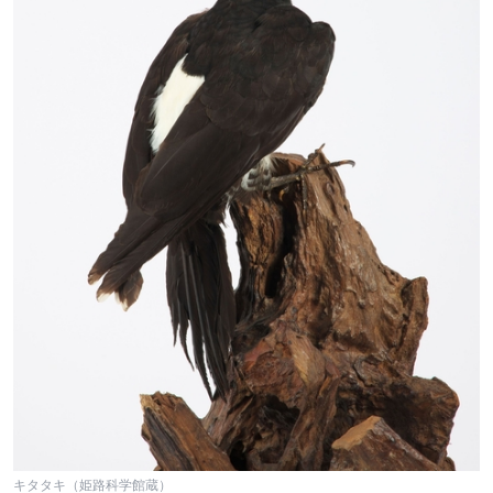
キタタキ（姫路科学館蔵）