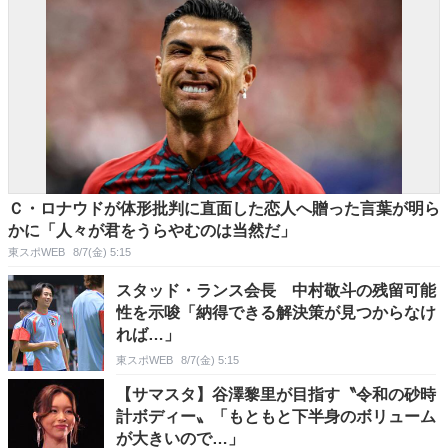
Ｃ・ロナウドが体形批判に直面した恋人へ贈った言葉が明ら
かに「人々が君をうらやむのは当然だ」
東スポWEB
8/7(金) 5:15
スタッド・ランス会長 中村敬斗の残留可能
性を示唆「納得できる解決策が見つからなけ
れば…」
東スポWEB
8/7(金) 5:15
【サマスタ】谷澤黎里が目指す〝令和の砂時
計ボディー〟「もともと下半身のボリューム
が大きいので…」