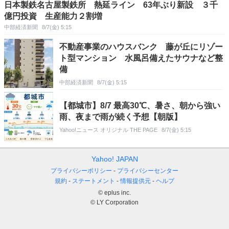
日本製鉄名古屋製鉄所 熱延ライン 63年ぶり新設 ３千
億円投資 生産能力２割増
中部経済新聞
8/7(金) 5:15
不動産事業のハウスバンク 藤が丘にリゾー
ト型マンション 水風呂備えたサウナなど整
備
中部経済新聞
8/7(金) 5:15
【都城市】8/7 最高30℃、暑さ、朝から強い
雨、夜まで雨が続く予想【朝版】
Yahoo!ニュース オリジナル THE PAGE
8/7(金) 5:15
Yahoo! JAPAN
プライバシーポリシー
プライバシーセンター
規約
ステートメント
情報提供元
ヘルプ
© eplus inc.
© LY Corporation