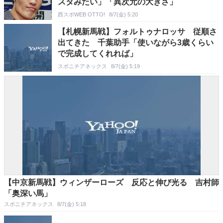
スタみたい」「異次元の大きさ」
西スポWEB OTTO!
8/7(金) 5:20
【札幌新馬戦】フォルトゥナロッサ 従順さ
出てきた 千葉助手「使いながら3歳くらい
で完成してくれれば」
スポニチアネックス
8/7(金) 5:19
【中京新馬戦】ウィンザーローズ 反応と伸び光る 吉村師
「奥深い馬」
スポニチアネックス
8/7(金) 5:18