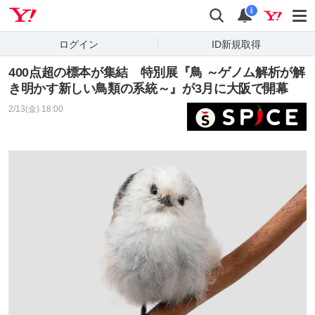
Yahoo! JAPAN
検索
通知
i
ログイン
ID新規取得
400点超の標本が集結 特別展『鳥 ～ゲノム解析が解
き明かす新しい鳥類の系統～』が3月に大阪で開幕
2/13(金) 18:00