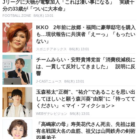
Jリーグに大物が電撃加入「これは凄い事になる」 実績十
分の33歳が「ついに大本命」
FOOTBALL ZONE
8/6(木) 13:01
IKKO 2年前に故郷・福岡に豪華邸宅を購入
も…現状報告に共演者「えーっ」「もったい
ない」
スポニチアネックス
8/6(木) 13:01
チームみらい・安野貴博党首「消費税減税に
は、一貫して反対してきました」 説明に反
響
J-CASTニュース
8/6(木) 13:01
玉森裕太“正樹”、“祐介”であることを思い出
してほしいと願う森川葵“由梨”に「待ってて
ください」＜マイ・フィクション＞
WEBザテレビジョン
8/6(木) 13:01
「高嶋家の母」寿美花代さん死去、先祖は超
有名戦国大名の血筋、祖父は山岡鉄舟の剣術
四番弟子