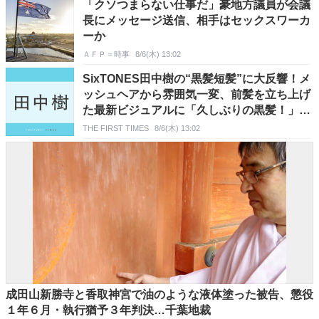
「クソつまらない仕事だ」豪地方議員が会議
長にメッセージ送信、相手はセックスワーカ
ーか
ＡＦＰ＝時事
8/6(木) 13:02
SixTONES田中樹の“黒髪短髪”に大反響！メ
ッシュヘアから雰囲気一変、前髪を立ち上げ
た最新ビジュアルに「久しぶりの黒髪！」
「破壊力やばい」「どタイプ」「ドラマ仕様
THE FIRST TIMES
8/6(木) 13:02
かな」
成田山新勝寺と香取神宮で油のような液体塗った被告、懲役
１年６月・執行猶予３年判決…千葉地裁