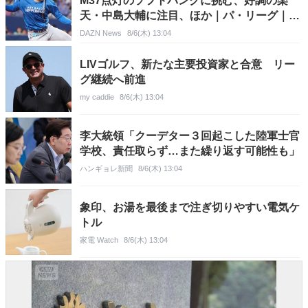
M37点灯のソフトバンクに挑む、好調の楽
天・中島大輔に注目、ほか｜パ・リーグ｜プ
ロ野球
DAZN News
8/6(木) 13:04
LIVゴルフ、新たな主要投資家と合意 リー
グ継続へ前進
my caddie
8/6(木) 13:04
李大統領「クーデター３回起こした陸軍士官
学校、責任取らず…また繰り返す可能性も」
ハンギョレ新聞
8/6(木) 13:04
象印、お湯を最後まで注ぎ切りやすい電気ケ
トル
家電 Watch
8/6(木) 13:04