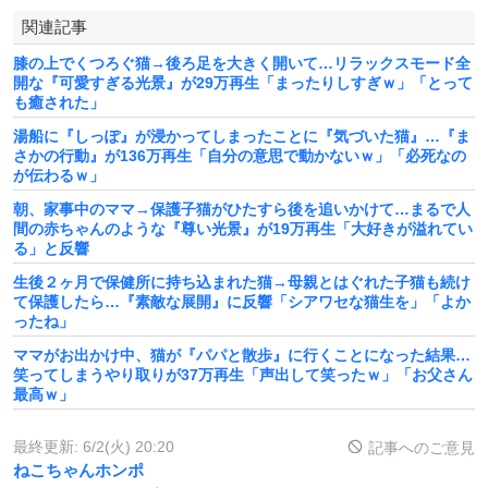
関連記事
膝の上でくつろぐ猫→後ろ足を大きく開いて…リラックスモード全
開な『可愛すぎる光景』が29万再生「まったりしすぎｗ」「とって
も癒された」
湯船に『しっぽ』が浸かってしまったことに『気づいた猫』…『ま
さかの行動』が136万再生「自分の意思で動かないｗ」「必死なの
が伝わるｗ」
朝、家事中のママ→保護子猫がひたすら後を追いかけて…まるで人
間の赤ちゃんのような『尊い光景』が19万再生「大好きが溢れてい
る」と反響
生後２ヶ月で保健所に持ち込まれた猫→母親とはぐれた子猫も続け
て保護したら…『素敵な展開』に反響「シアワセな猫生を」「よか
ったね」
ママがお出かけ中、猫が『パパと散歩』に行くことになった結果…
笑ってしまうやり取りが37万再生「声出して笑ったｗ」「お父さん
最高ｗ」
最終更新:
6/2(火) 20:20
記事へのご意見
ねこちゃんホンポ