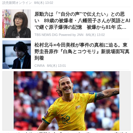
読売新聞オンライン
8/6(木) 13:02
原動力は「“自分の声”で伝えたい」との思
い 89歳の被爆者・八幡照子さんが英語とAI
で継ぐ原子爆弾の記憶 被爆から81年 広島
「原爆の日」
TBS NEWS DIG Powered by JNN
8/6(木) 13:02
松村北斗×今田美桜が事件の真相に迫る。東
野圭吾原作『白鳥とコウモリ』新規場面写真
到着
CINRA
8/6(木) 13:01