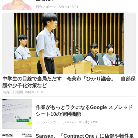
日刊スポーツ
8/6(木) 13:01
中学生の目線で当局ただす 奄美市「ひかり議会」 自然保
護や少子化対策など
南海日日新聞
8/6(木) 13:01
作業がもっとラクになるGoogle スプレッド
シート10の便利機能
ライフハッカー・ジャパン
8/6(木) 13:01
Sansan、「Contract One」に店舗や物件単