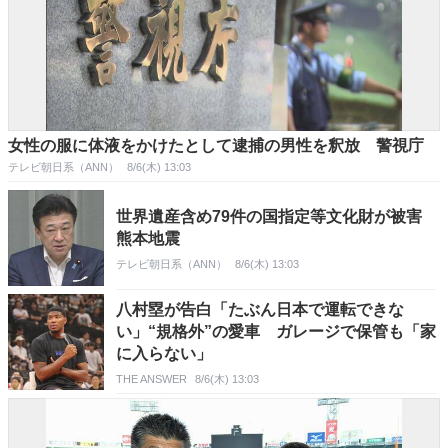
女性の服に体液をかけたとして逮捕の男性を釈放 警視庁
テレビ朝日系（ANN）
8/6(木) 13:03
世界遺産含め79件の国指定等文化財が被害
熊本地震
テレビ朝日系（ANN）
8/6(木) 13:03
八村塁が告白「たぶん日本で運転できな
い」“規格外”の愛車 ガレージで保管も「家
に入らない」
THE ANSWER
8/6(木) 13:03