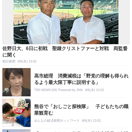
佐野日大、6日に初戦 聖隷クリストファーと対戦 両監督
に聞く
朝日新聞
8/6(木) 13:02
高市総理 消費減税は「野党の理解も得られ
るよう最大限丁寧に説明する」
TBS NEWS DIG Powered by JNN
8/6(木) 13:02
熊谷で「おしごと探検隊」 子どもたちの職
業観育む
みんなの経済新聞ネットワーク
8/6(木) 13:02