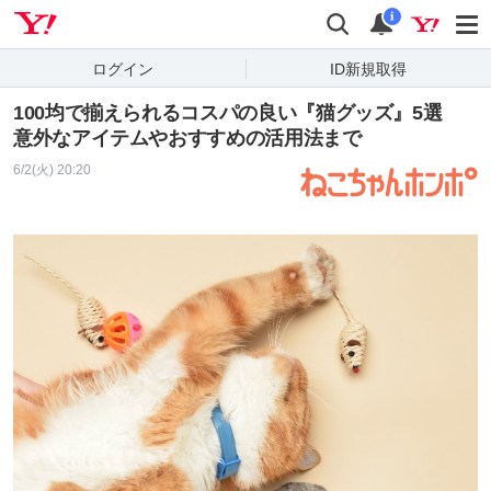
Yahoo! JAPAN
検索
通知
i
ログイン
ID新規取得
100均で揃えられるコスパの良い『猫グッズ』5選
意外なアイテムやおすすめの活用法まで
6/2(火) 20:20