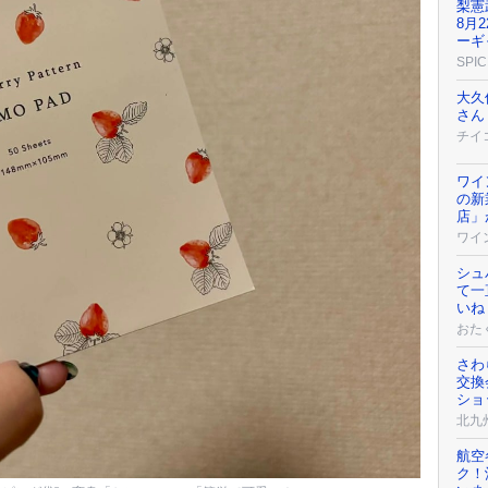
梨憲
8月
ーギ
SPIC
大久
さん
チイ
ワイ
の新
店」
ワイ
シュ
て一
いね
おた
さわ
交換
ショ
北九
航空
ク！