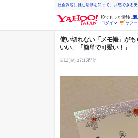
Y
社会課題に挑む活動を知って、共感できる支
a
IDでもっと便利に
新
h
ログイン
ヤフー
o
o
使い切れない「メモ帳」がも
!
いい」「簡単で可愛い！」
J
A
6/12(金) 17:15配信
P
A
N