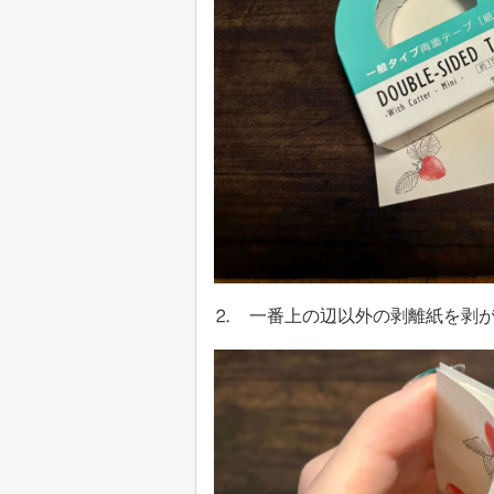
⒉ 一番上の辺以外の剥離紙を剥