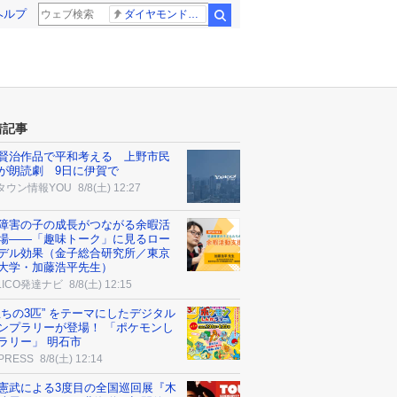
ヘルプ
ダイヤモンドバックス 大谷翔平
検索
着記事
賢治作品で平和考える 上野市民
が朗読劇 9日に伊賀で
タウン情報YOU
8/8(土) 12:27
障害の子の成長がつながる余暇活
場――「趣味トーク」に見るロー
デル効果（金子総合研究所／東京
大学・加藤浩平先生）
ALICO発達ナビ
8/8(土) 12:15
立ちの3匹” をテーマにしたデジタル
ンプラリーが登場！ 「ポケモンし
ラリー」 明石市
 PRESS
8/8(土) 12:14
憲武による3度目の全国巡回展『木