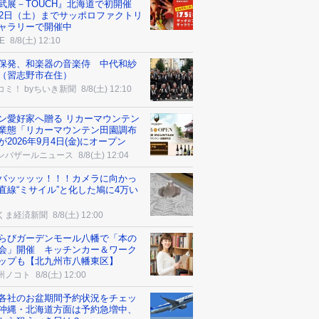
武展－TOUCH』北海道で初開催
22日（土）までサッポロファクトリ
ャラリーで開催中
E
8/8(土) 12:10
保発、和楽器の音楽侍 中代和紗
（習志野市在住）
コミ！ byちいき新聞
8/8(土) 12:10
ン愛好家へ贈る リカーマウンテン
業態「リカーマウンテン田園調布
が2026年9月4日(金)にオープン
ンバザールニュース
8/8(土) 12:04
バッッッッ！！！カメラに向かっ
直線“ミサイル”と化した鳩に4万い
くま経済新聞
8/8(土) 12:00
らびガーデンモール八幡で「本の
会」開催 キッチンカー＆ワーク
ップも【北九州市八幡東区】
州ノコト
8/8(土) 12:00
各社のお盆期間予約状況をチェッ
沖縄・北海道方面は予約急増中、