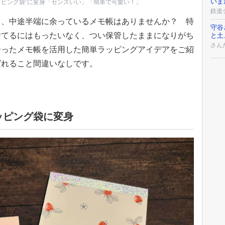
いま
ッピング袋”に変身「センスいい」「簡単で可愛い！」
鉄道
る、中途半端に余っているメモ帳はありませんか？ 特
守谷
捨てるにはもったいなく、つい保管したままになりがち
と土
さん
余ったメモ帳を活用した簡単ラッピングアイデアをご紹
ばれること間違いなしです。
ッピング袋に変身