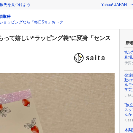
援先を見つけよう
Yahoo! JAPAN
規取得
ショッピングなら「毎日5％」おトク
らって嬉しい“ラッピング袋”に変身「センス
新
宮沢
劇場
伊賀
発達
動の
ルモ
学芸
LIT
“旅
スタ
んか
Kiss
木梨