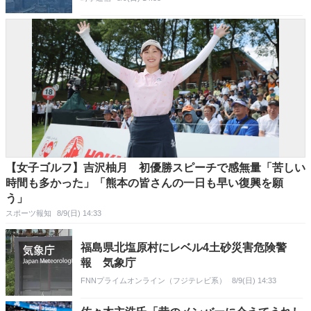
【女子ゴルフ】吉沢柚月 初優勝スピーチで感無量「苦しい
時間も多かった」「熊本の皆さんの一日も早い復興を願
う」
スポーツ報知
8/9(日) 14:33
福島県北塩原村にレベル4土砂災害危険警
報 気象庁
FNNプライムオンライン（フジテレビ系）
8/9(日) 14:33