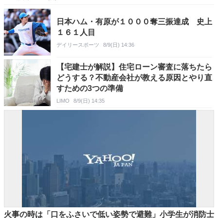
日本ハム・有原が１０００奪三振達成 史上
１６１人目
デイリースポーツ
8/9(日) 14:36
【宅建士が解説】住宅ローン審査に落ちたら
どうする？不動産会社が教える原因とやり直
すための3つの準備
LIMO
8/9(日) 14:35
火事の時は「口をふさいで低い姿勢で避難」小学生が消防士