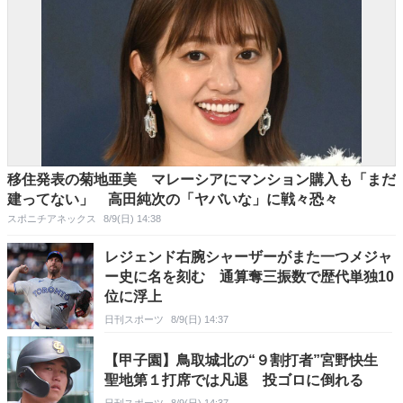
移住発表の菊地亜美 マレーシアにマンション購入も「まだ
建ってない」 高田純次の「ヤバいな」に戦々恐々
スポニチアネックス
8/9(日) 14:38
レジェンド右腕シャーザーがまた一つメジャ
ー史に名を刻む 通算奪三振数で歴代単独10
位に浮上
日刊スポーツ
8/9(日) 14:37
【甲子園】鳥取城北の“９割打者”宮野快生
聖地第１打席では凡退 投ゴロに倒れる