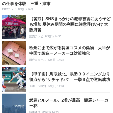
の仕事を体験 三重・津市
CBCテレビ
8/9(日) 14:35
【警戒】SNSきっかけの犯罪被害にあう子ど
も増加 夏休み期間の利用に注意呼びかけ 大
阪府警
読売テレビ
8/9(日) 14:35
欧州にまで広がる韓国コスメの偽物 大半が
中国で製造＝メーカーは対策強化
聯合ニュース
8/9(日) 14:34
【甲子園】鳥取城北、県勢３９イニングぶり
得点から“ケチャドバ” 一挙３点で逆転成功
スポーツ報知
8/9(日) 14:34
武豊とルメール、2着が最高 競馬シャーガ
ー杯
時事通信
8/9(日) 14:33