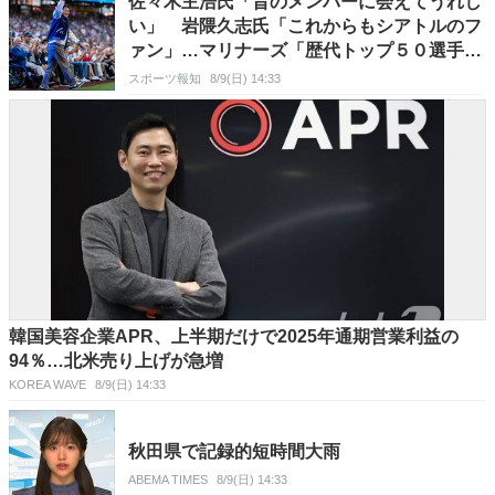
佐々木主浩氏「昔のメンバーに会えてうれし
い」 岩隈久志氏「これからもシアトルのフ
ァン」…マリナーズ「歴代トップ５０選手」
にイチロー氏と日本から３選手選出
スポーツ報知
8/9(日) 14:33
韓国美容企業APR、上半期だけで2025年通期営業利益の
94％…北米売り上げが急増
KOREA WAVE
8/9(日) 14:33
秋田県で記録的短時間大雨
ABEMA TIMES
8/9(日) 14:33