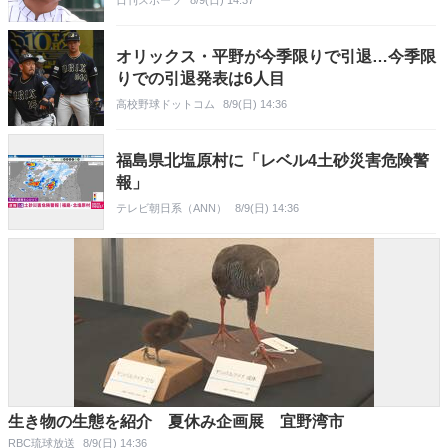
日刊スポーツ
8/9(日) 14:37
オリックス・平野が今季限りで引退…今季限
りでの引退発表は6人目
高校野球ドットコム
8/9(日) 14:36
福島県北塩原村に「レベル4土砂災害危険警
報」
テレビ朝日系（ANN）
8/9(日) 14:36
生き物の生態を紹介 夏休み企画展 宜野湾市
RBC琉球放送
8/9(日) 14:36