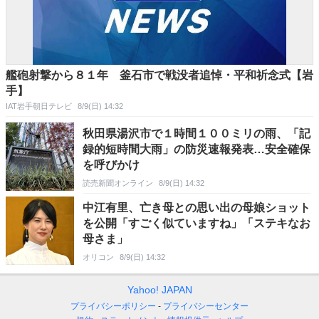
艦砲射撃から８１年 釜石市で戦没者追悼・平和祈念式【岩
手】
IAT岩手朝日テレビ
8/9(日) 14:32
秋田県湯沢市で１時間１００ミリの雨、「記
録的短時間大雨」の防災速報発表…安全確保
を呼びかけ
読売新聞オンライン
8/9(日) 14:32
中江有里、亡き母との思い出の母娘ショット
を公開「すごく似ていますね」「ステキなお
母さま」
オリコン
8/9(日) 14:32
Yahoo! JAPAN
プライバシーポリシー
プライバシーセンター