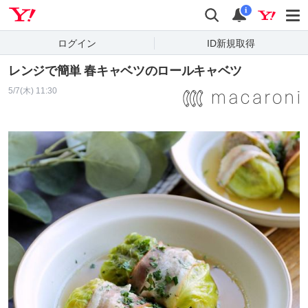
Yahoo! JAPAN
検索
通知
i
ログイン
ID新規取得
レンジで簡単 春キャベツのロールキャベツ
5/7(木) 11:30