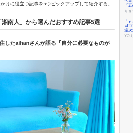
へ集
かけに役立つ記事を5つピックアップして紹介する。
「五
キョ
「よ
「湘南人」から選んだおすすめ記事5選
日市
達次
YO
したaihanさんが語る「自分に必要なものが