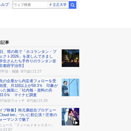
ヘルプ
立正大学
検索
着記事
7日、塔の島で「ホコランタン・プ
ェクト2026」を楽しんできまし
学生さんたち手作りのランタン並
京都府宇治市】
CO宇治・城陽
8/7(金) 21:27
先の企業から内定者フォローを受
頻度、月1回以上が59.3％ 印象が
った施策に「社内報・資料の共
83.0％ マイナビ調査
AST会社ウォッチ
8/7(金) 21:20
イブ映像】秋元康総合プロデュー
Cloud ten」ついに初公演！圧巻の
ォーマンスで魅了
ニュース「フィールドキャスター」
金) 21:07