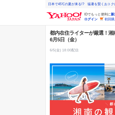
Y
日本で45℃の夏が来る!? 猛暑を賢くおト
a
IDでもっと便利に
新
h
ログイン
初回購
o
o
都内在住ライターが厳選！湘南
!
6月5日（金）
J
A
6/5(金) 18:00配信
P
A
N