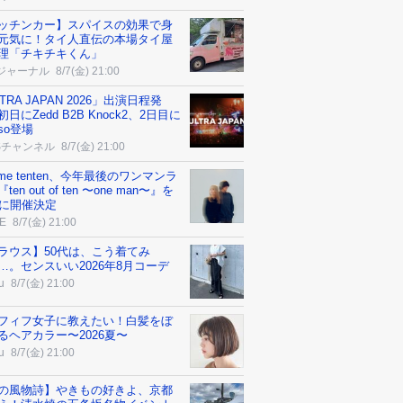
ッチンカー】スパイスの効果で身
元気に！タイ人直伝の本場タイ屋
理「チキチキくん」
ジャーナル
8/7(金) 21:00
TRA JAPAN 2026」出演日程発
日にZedd B2B Knock2、2日目に
sso登場
Sチャンネル
8/7(金) 21:00
eme tenten、今年最後のワンマンラ
ten out of ten 〜one man〜』を
月に開催決定
E
8/7(金) 21:00
ラウス】50代は、こう着てみ
…。センスいい2026年8月コーデ
u
8/7(金) 21:00
フィフ女子に教えたい！白髪をぼ
るヘアカラー〜2026夏〜
u
8/7(金) 21:00
の風物詩】やきもの好きよ、京都