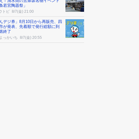
え！清水焼の五条坂名物イベント
条若宮陶器祭」
ウトピ
8/7(金) 21:00
んデジ券」8月10日から再販売、四
市が発表、先着順で発行総額に到
第終了
Uよっかいち
8/7(金) 20:55