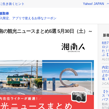
クに生き抜くヒント
Yahoo! JAPAN
規取得
入限定、アプリで使えるお得なクーポン
の観光ニュースまとめ5選 5月30日（土）～
新
8月
ロジ
た！
ぶ【
AL
内定
けた
よか
有」
J-C
【ラ
ス「
パフ
動画
8/7(