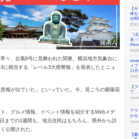
【キ
体を
台料
肥後
「UL
表！初
Ale
WW
って早々、台風6号に見舞われた関東。横浜地方気象台に
om
イブ『
3に相当する「レベル3大雨警報」を発表したとニュ
11
SPIC
【ブ
注意報が出ていた」といっていた。今、見ごろの紫陽花
て…
4yuu
アラ
ト、グルメ情報、イベント情報を紹介するWebメデ
かせ
月5日までの1週間も、地元住民はもちろん、県外から訪
4yuu
多く公開された。
【夏