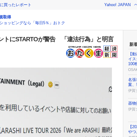
際に買ったレポート
Yahoo! JAPAN
規取得
ショッピングなら「毎日5％」おトク
トにSTARTOが警告 「違法行為」と明言
新
【動
イス
10
OSA
名張
案、
伊賀
器物
伊賀
【2
やつ