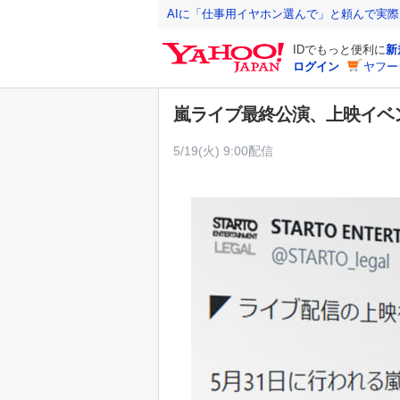
Y
AIに「仕事用イヤホン選んで」と頼んで実
a
IDでもっと便利に
新
h
ログイン
ヤフー
o
o
嵐ライブ最終公演、上映イベン
!
J
5/19(火) 9:00配信
A
P
A
N