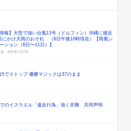
情報】大型で強い台風13号（ドルフィン）沖縄に接近
日にかけ大雨のおそれ （6日午後10時現在）【雨風シ
ーション（6日〜11日）】
放送
8/6(木) 23:35
5でストップ 優勝マジックは37のまま
ザでのイスラエル「違反行為」強く非難 共同声明