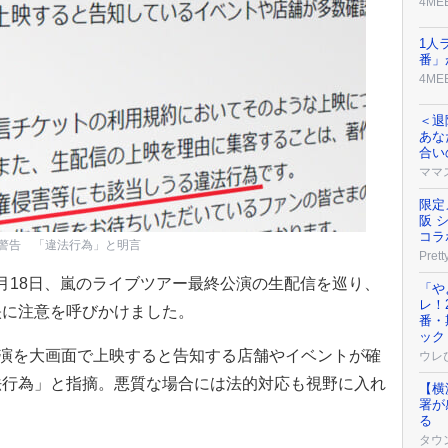
4ME
1人
番」
4ME
＜退
あな
合い
ママ
限定
阪 
コラ
が警告 「違法行為」と明言
Prett
NTは5月18日、嵐のライブツアー最終公演の生配信を巡り、
「や
レ！
映に注意を呼びかけました。
番・
ック
演を大画面で上映すると告知する店舗やイベントが確
ウレ
法行為」と指摘。悪質な場合には法的対応も視野に入れ
【横
署が
る
タウ