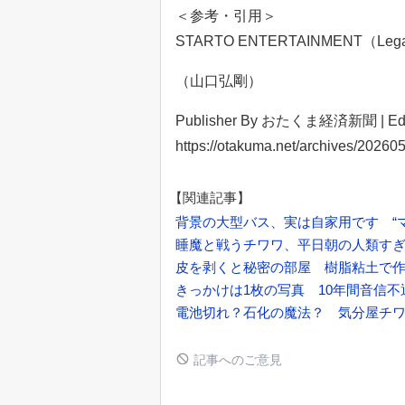
＜参考・引用＞
STARTO ENTERTAINMENT（Leg
（山口弘剛）
Publisher By おたくま経済新聞 | Ed
https://otakuma.net/archives/20260
【関連記事】
背景の大型バス、実は自家用です “
睡魔と戦うチワワ、平日朝の人類す
皮を剥くと秘密の部屋 樹脂粘土で
きっかけは1枚の写真 10年間音信
電池切れ？石化の魔法？ 気分屋チワ
記事へのご意見