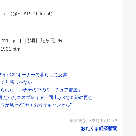
al）（@STARTO_legal）
ited By 山口 弘剛‌ | 記事元URL
51901.html
マイバス”オーナーの暮らしに反響
ぎて共感しかない
作られた「バナナの中のミニチュア部屋」
不通だったコスプレイヤー同士がXで奇跡の再会
ワが見せる“ガチお散歩キャンセル”
最終更新:
5/21(木) 11:32
おたくま経済新聞