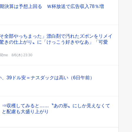
期決算は予想上回る Ｗ杯放送で広告収入78％増
そ全部やっちまった」漂白剤で汚れたズボンをリメイ
驚きの仕上がり〟に「けっこう好きやなあ」「可愛
聞me
8/6(木) 23:30
、39ドル安＝ナスダックは高い（6日午前）
」⇒収穫してみると……〝あの形〟にしか見えなくて
」と配慮も大盛り上がり