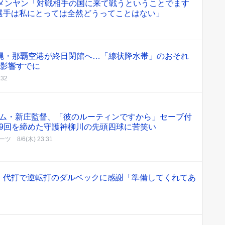
・メンヤン「対戦相手の国に来て戦うということでます
選手は私にとっては全然どうってことはない」
沖縄・那覇空港が終日閉館へ…「線状降水帯」のおそれ
”影響すでに
:32
ム・新庄監督、「彼のルーティンですから」セーブ付
9回を締めた守護神柳川の先頭四球に苦笑い
ーツ
8/6(木) 23:31
 代打で逆転打のダルベックに感謝「準備してくれてあ