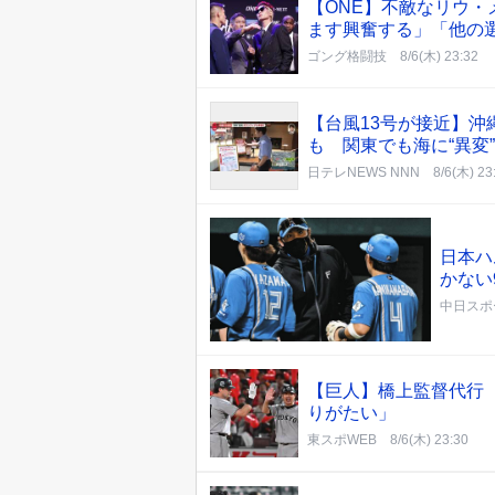
【ONE】不敵なリウ
ます興奮する」「他の
ゴング格闘技
8/6(木) 23:32
【台風13号が接近】
も 関東でも海に“異変
日テレNEWS NNN
8/6(木) 23
日本ハ
かない
中日スポ
【巨人】橋上監督代行
りがたい」
東スポWEB
8/6(木) 23:30