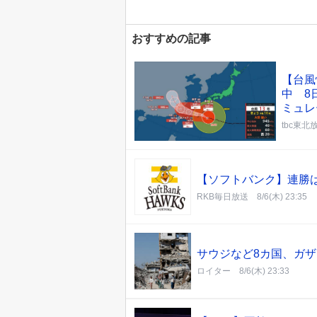
おすすめの記事
【台風
中 8
ミュレ
tbc東北
【ソフトバンク】連勝は
RKB毎日放送
8/6(木) 23:35
サウジなど8カ国、ガ
ロイター
8/6(木) 23:33