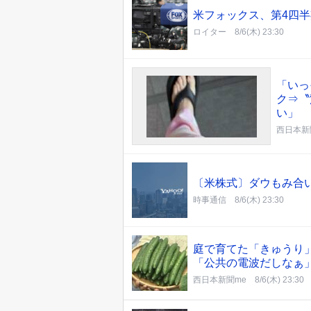
米フォックス、第4四半
ロイター
8/6(木) 23:30
「いっ
ク⇒〝
い」
西日本新
〔米株式〕ダウもみ合い
時事通信
8/6(木) 23:30
庭で育てた「きゅうり
「公共の電波だしなぁ
西日本新聞me
8/6(木) 23:30