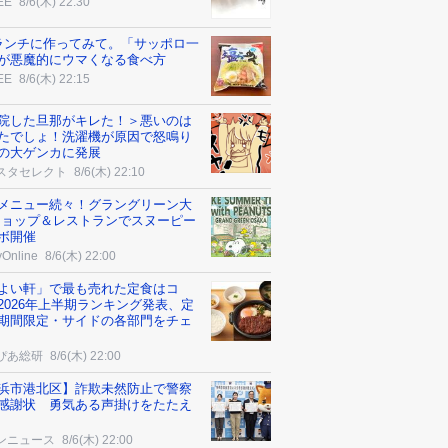
EE
8/6(木) 22:30
ランチに作ってみて。「サッポロ一
が悪魔的にウマくなる食べ方
EE
8/6(木) 22:15
院した旦那がキレた！＞悪いのは
たでしょ！洗濯機が原因で怒鳴り
の大ゲンカに発展
スタセレクト
8/6(木) 22:10
メニュー続々！グラングリーン大
ショップ＆レストランでスヌーピー
ボ開催
yOnline
8/6(木) 22:00
よい軒」で最も売れた定食はコ
2026年上半期ランキング発表、定
期間限定・サイドの各部門をチェ
ぴあ総研
8/6(木) 22:00
浜市港北区】詐欺未然防止で警察
感謝状 勇気ある声掛けをたたえ
ンニュース
8/6(木) 22:00