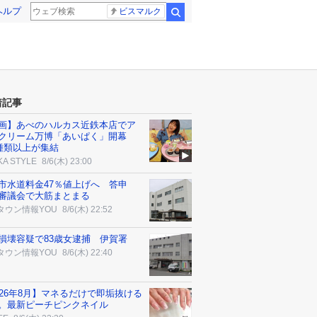
ヘルプ
ビスマルク
検索
着記事
画】あべのハルカス近鉄本店でア
クリーム万博「あいぱく」開幕
0種類以上が集結
KA STYLE
8/6(木) 23:00
市水道料金47％値上げへ 答申
審議会で大筋まとまる
タウン情報YOU
8/6(木) 22:52
損壊容疑で83歳女逮捕 伊賀署
タウン情報YOU
8/6(木) 22:40
026年8月】マネるだけで即垢抜ける
。最新ピーチピンクネイル