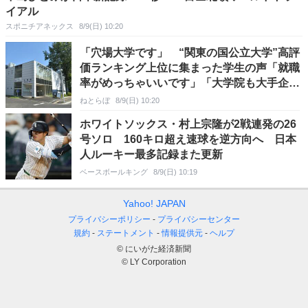
イアル
スポニチアネックス
8/9(日) 10:20
「穴場大学です」 “関東の国公立大学”高評
価ランキング上位に集まった学生の声「就職
率がめっちゃいいです」「大学院も大手企業
就職も◎」
ねとらぼ
8/9(日) 10:20
ホワイトソックス・村上宗隆が2戦連発の26
号ソロ 160キロ超え速球を逆方向へ 日本
人ルーキー最多記録また更新
ベースボールキング
8/9(日) 10:19
Yahoo! JAPAN
プライバシーポリシー
プライバシーセンター
規約
ステートメント
情報提供元
ヘルプ
© にいがた経済新聞
© LY Corporation