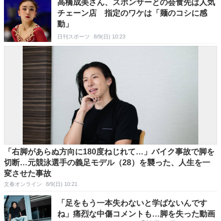
高橋成美さん、スポンサーとの会食先は人気
チェーン店 指定のワケは「麺のコシに感
動」
日刊スポーツ
8/9(日) 10:23
「右脚があらぬ方向に180度ねじれて…」バイク事故で脚を
切断…元競泳選手の義足モデル（28）を襲った、人生を一
変させた事故
文春オンライン
8/9(日) 10:21
「足をもう一本失わないと学ばないんです
ね」痛烈な中傷コメントも…脚を失った動画