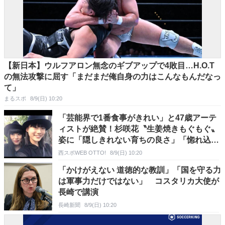
【新日本】ウルフアロン無念のギブアップで4敗目…H.O.T
の無法攻撃に屈す「まだまだ俺自身の力はこんなもんだなっ
て」
まるスポ
8/9(日) 10:20
「芸能界で1番食事がきれい」と47歳アーテ
ィストが絶賛！杉咲花〝生姜焼きもぐもぐ〟
姿に「隠しきれない育ちの良さ」「惚れ込ん
でしまう」「食べてる時の表情も…」の声
西スポWEB OTTO!
8/9(日) 10:20
「かけがえない 道徳的な教訓」「国を守る力
は軍事力だけではない」 コスタリカ大使が
長崎で講演
長崎新聞
8/9(日) 10:20