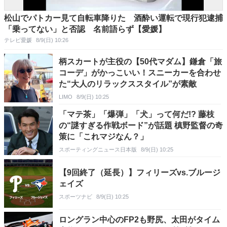
松山でパトカー見て自転車降りた 酒酔い運転で現行犯逮捕
「乗ってない」と否認 名前語らず【愛媛】
テレビ愛媛
8/9(日) 10:26
柄スカートが主役の【50代マダム】鎌倉「旅
コーデ」がかっこいい！スニーカーを合わせ
た“大人のリラックススタイル”が素敵
LIMO
8/9(日) 10:25
「マテ茶」「爆弾」「犬」って何だ!? 藤枝
の“謎すぎる作戦ボード”が話題 槙野監督の奇
策に「これマジなん？」
スポーティングニュース日本版
8/9(日) 10:25
【9回終了（延長）】フィリーズvs.ブルージ
ェイズ
スポーツナビ
8/9(日) 10:25
ロングラン中心のFP2も野尻、太田がタイム