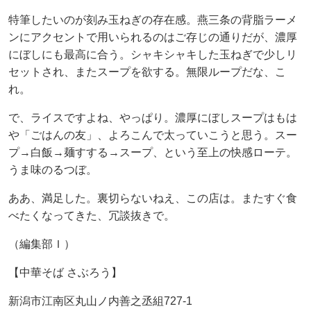
特筆したいのが刻み玉ねぎの存在感。燕三条の背脂ラーメ
ンにアクセントで用いられるのはご存じの通りだが、濃厚
にぼしにも最高に合う。シャキシャキした玉ねぎで少しリ
セットされ、またスープを欲する。無限ループだな、こ
れ。
で、ライスですよね、やっぱり。濃厚にぼしスープはもは
や「ごはんの友」、よろこんで太っていこうと思う。スー
プ→白飯→麺すする→スープ、という至上の快感ローテ。
うま味のるつぼ。
ああ、満足した。裏切らないねえ、この店は。またすぐ食
べたくなってきた、冗談抜きで。
（編集部Ｉ）
【中華そば さぶろう】
新潟市江南区丸山ノ内善之丞組727-1