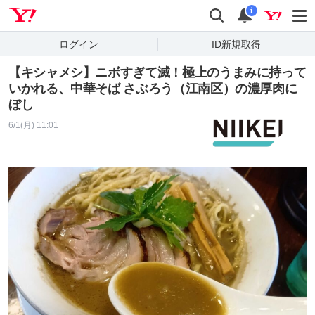
Yahoo! JAPAN
検索
通知
i
ログイン
ID新規取得
【キシャメシ】ニボすぎて滅！極上のうまみに持って
いかれる、中華そば さぶろう（江南区）の濃厚肉に
ぼし
6/1(月) 11:01