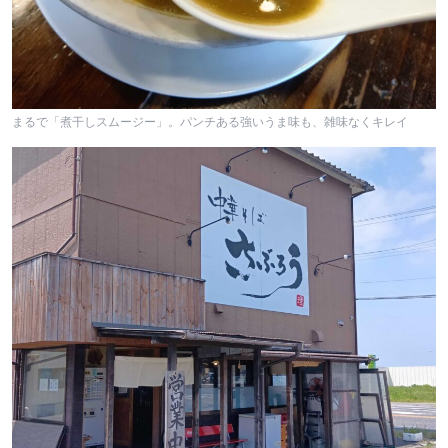
まるで「煮干しスムージー」。パンチある強いうま味も、雑味なくキレイ