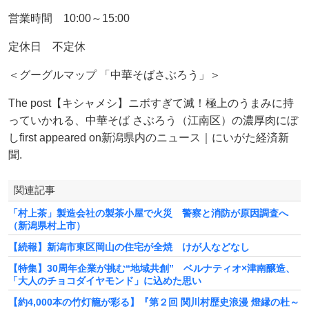
営業時間 10:00～15:00
定休日 不定休
＜グーグルマップ 「中華そばさぶろう」＞
The post【キシャメシ】ニボすぎて滅！極上のうまみに持
っていかれる、中華そば さぶろう（江南区）の濃厚肉にぼ
しfirst appeared on新潟県内のニュース｜にいがた経済新
聞.
関連記事
「村上茶」製造会社の製茶小屋で火災 警察と消防が原因調査へ
（新潟県村上市）
【続報】新潟市東区岡山の住宅が全焼 けが人などなし
【特集】30周年企業が挑む“地域共創” ベルナティオ×津南醸造、
「大人のチョコダイヤモンド」に込めた思い
【約4,000本の竹灯籠が彩る】『第２回 関川村歴史浪漫 燈縁の杜～