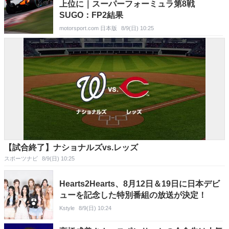
上位に｜スーパーフォーミュラ第8戦
SUGO：FP2結果
motorsport.com 日本版
8/9(日) 10:25
【試合終了】ナショナルズvs.レッズ
スポーツナビ
8/9(日) 10:25
Hearts2Hearts、8月12日＆19日に日本デビ
ューを記念した特別番組の放送が決定！
Kstyle
8/9(日) 10:24