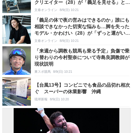
クリエイター（28）が「義足を見せる」と決
めるまで
文春オンライン
8/9(日) 10:21
「義足の体で夜の営みはできるのか」誰にも
相談できなかった切実な悩みも…脚を失った
モデル・かわけい（28）が「ずっと運がい
い」と言えるワケ
文春オンライン
8/9(日) 10:21
「来週から調教も競馬も乗る予定」負傷で乗
り替わりの今村聖奈について寺島良調教師が
現状説明
東スポ競馬
8/9(日) 10:21
【台風13号】コンビニでも食品の品切れ相次
ぐ スーパーの休業影響 沖縄
琉球新報
8/9(日) 10:20