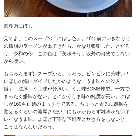
濃厚肉にぼし
見てよ、このスープの「にぼし色」。40年前にいきなりこ
の様相のラーメンが出てきたら、かなり狼狽したことだろ
う。令和の今、この色は「美味そう」以外の何物でもない
から凄い。
もちろんまずはスープから。うわっ、ビンビンに美味い！
にぼしの海にダイブしたかのような「うま味への没入
感」。濃厚、うま味が分厚い。うま味BOMB炸裂。一方で
まったく嫌味がない。とにかくうま味の純度が高い。にぼ
しが160キロ越のまっすぐで来る。ちょっと舌先に感触を
覚えるくらいの濃厚さだが、にもかかわらず雑味がないキ
レイなうま味。よほど丁寧な下処理と炊き方をしないと、
こうはならないだろう。