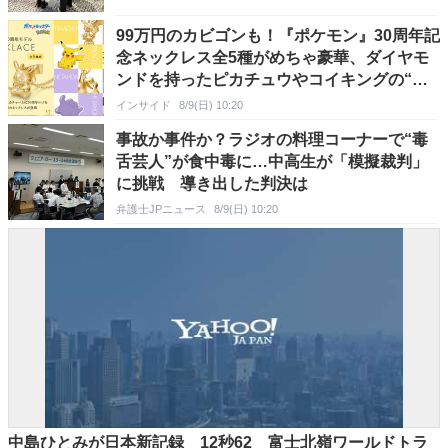
99万円のカビゴンも！『ポケモン』30周年記
念ネックレス全5種がめちゃ豪華、ダイヤモ
ンドを持ったピカチュウやコイキングの“は
ねる”も
インサイド
8/9(日) 10:20
事故か事件か？ラジオの料理コーナーで“毒
舌芸人”が食中毒に…中高生が「模擬裁判」
に挑戦 導き出した判決は
弁護士JPニュース
8/9(日) 10:20
中島ひとみが日本新記録 12秒62 富士北嶺ワールドトラ