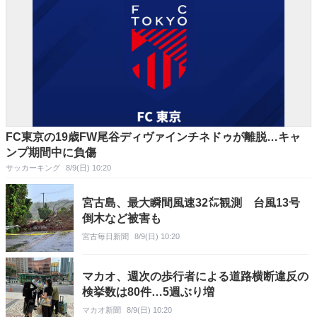
FC東京の19歳FW尾谷ディヴァインチネドゥが離脱…キャ
ンプ期間中に負傷
サッカーキング
8/9(日) 10:20
宮古島、最大瞬間風速32㍍観測 台風13号
倒木など被害も
宮古毎日新聞
8/9(日) 10:20
マカオ、週次の歩行者による道路横断違反の
検挙数は80件…5週ぶり増
マカオ新聞
8/9(日) 10:20