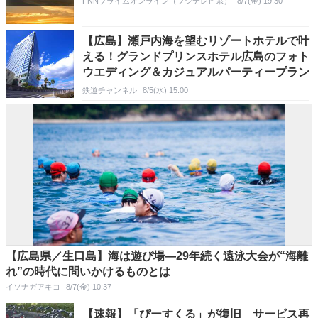
FNNプライムオンライン（フジテレビ系）
8/7(金) 19:30
【広島】瀬戸内海を望むリゾートホテルで叶
える！グランドプリンスホテル広島のフォト
ウエディング＆カジュアルパーティープラン
鉄道チャンネル
8/5(水) 15:00
【広島県／生口島】海は遊び場―29年続く遠泳大会が“海離
れ”の時代に問いかけるものとは
イソナガアキコ
8/7(金) 10:37
【速報】「ぴーすくる」が復旧 サービス再