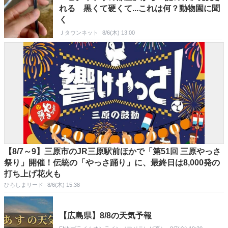
れる 黒くて硬くて...これは何？動物園に聞
く
Ｊタウンネット
8/6(木) 13:00
【8/7～9】三原市のJR三原駅前ほかで「第51回 三原やっさ
祭り」開催！伝統の「やっさ踊り」に、最終日は8,000発の
打ち上げ花火も
ひろしまリード
8/6(木) 15:38
【広島県】8/8の天気予報