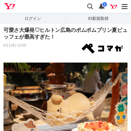
Yahoo! JAPAN
検索
通知
i
ログイン
ID新規取得
可愛さ大爆発♡ヒルトン広島のポムポムプリン夏ビュ
ッフェが最高すぎた！
6/11(木) 10:00