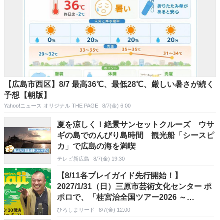
【広島市西区】8/7 最高36℃、最低28℃、厳しい暑さが続く
予想【朝版】
Yahoo!ニュース オリジナル THE PAGE
8/7(金) 6:00
夏を涼しく！絶景サンセットクルーズ ウサ
ギの島でのんびり島時間 観光船「シースピ
カ」で広島の海を満喫
テレビ新広島
8/7(金) 19:30
【8/11各プレイガイド先行開始！】
2027/1/31（日）三原市芸術文化センター ポ
ポロで、「桂宮治全国ツアー2026 ～
Remember Miyaji～」開催！
ひろしまリード
8/7(金) 12:00