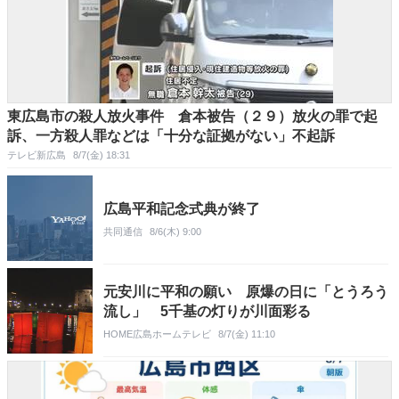
東広島市の殺人放火事件 倉本被告（２９）放火の罪で起
訴、一方殺人罪などは「十分な証拠がない」不起訴
テレビ新広島
8/7(金) 18:31
広島平和記念式典が終了
共同通信
8/6(木) 9:00
元安川に平和の願い 原爆の日に「とうろう
流し」 5千基の灯りが川面彩る
HOME広島ホームテレビ
8/7(金) 11:10