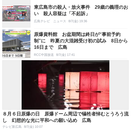
東広島市の殺人・放火事件 29歳の義理のお
い 殺人容疑は「不起訴」
広島テレビ ニュース
8/7(金) 19:36
原爆資料館 お盆期間は終日が“事前予約
制”に 昨夏の大混雑受け初の試み 8日から
16日まで 広島
RCC中国放送
8/7(金) 17:41
８月６日原爆の日 原爆ドーム周辺で犠牲者悼むとうろう流
し 幻想的な光に平和への願い込め 広島
テレビ新広島
8/7(金) 10:07