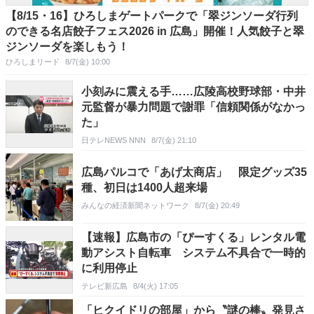
【8/15・16】ひろしまゲートパークで「翠ジンソーダ行列
のできる名店餃子フェス2026 in 広島」開催！人気餃子と翠
ジンソーダを楽しもう！
ひろしまリード
8/7(金) 10:00
小刻みに震える手……広陵高校野球部・中井
元監督が暴力問題で謝罪「信頼関係がなかっ
た」
日テレNEWS NNN
8/7(金) 21:10
広島パルコで「あげ太商店」 限定グッズ35
種、初日は1400人超来場
みんなの経済新聞ネットワーク
8/7(金) 20:49
【速報】広島市の「ぴーすくる」レンタル電
動アシスト自転車 システム不具合で一時的
に利用停止
テレビ新広島
8/4(火) 17:05
「ヒクイドリの部屋」から〝謎の棒〟発見さ