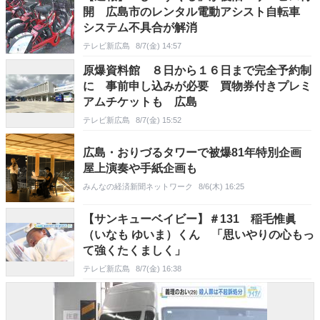
開 広島市のレンタル電動アシスト自転車
システム不具合が解消
テレビ新広島
8/7(金) 14:57
原爆資料館 ８日から１６日まで完全予約制
に 事前申し込みが必要 買物券付きプレミ
アムチケットも 広島
テレビ新広島
8/7(金) 15:52
広島・おりづるタワーで被爆81年特別企画
屋上演奏や手紙企画も
みんなの経済新聞ネットワーク
8/6(木) 16:25
【サンキューベイビー】＃131 稲毛惟眞
（いなも ゆいま）くん 「思いやりの心もっ
て強くたくましく」
テレビ新広島
8/7(金) 16:38