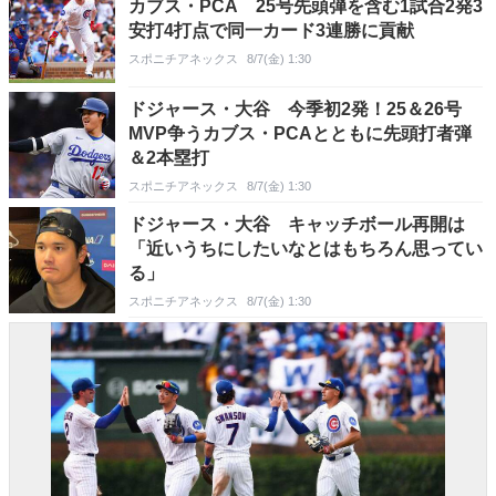
カブス・PCA 25号先頭弾を含む1試合2発3
安打4打点で同一カード3連勝に貢献
スポニチアネックス
8/7(金) 1:30
ドジャース・大谷 今季初2発！25＆26号
MVP争うカブス・PCAとともに先頭打者弾
＆2本塁打
スポニチアネックス
8/7(金) 1:30
ドジャース・大谷 キャッチボール再開は
「近いうちにしたいなとはもちろん思ってい
る」
スポニチアネックス
8/7(金) 1:30