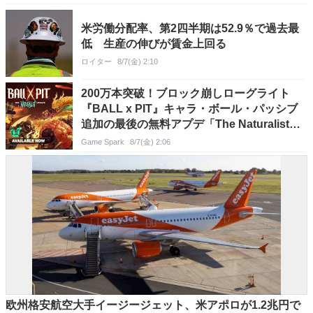
米労働分配率、第2四半期は52.9％で過去最
低 生産の伸びが賃金上回る
ロイター
8/7(金) 2:10
200万本突破！ブロック崩しローグライト
『BALL x PIT』キャラ・ボール・パッシブ
追加の最後の無料アプデ「The Naturalist」
配信―34％オフのセールも実施
Game Spark
8/7(金) 2:06
欧州格安航空大手イージージェット、米アポロが1.2兆円で