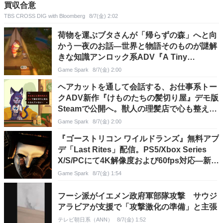
買収合意
TBS CROSS DIG with Bloomberg
8/7(金) 2:02
荷物を運ぶブタさんが「帰らずの森」へと向
かう一夜のお話―世界と物語そのものが謎解
きな知識アンロック系ADV『A Tiny
Wander』デモ版配信
Game Spark
8/7(金) 2:00
ヘアカットを通して会話する、お仕事系トー
クADV新作『けものたちの髪切り屋』デモ版
Steamで公開へ。獣人の理髪店で心も整えて
鏡にふさわしい姿を映す
Game Spark
8/7(金) 2:00
『ゴーストリコン ワイルドランズ』無料アプ
デ「Last Rites」配信。PS5/Xbox Series
X/S/PCにて4K解像度および60fps対応―新作
の開発も発表
Game Spark
8/7(金) 1:54
フーシ派がイエメン政府軍部隊攻撃 サウジ
アラビアが支援で「攻撃激化の準備」と主張
テレビ朝日系（ANN）
8/7(金) 1:52