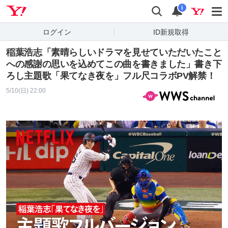
Yahoo! JAPAN
検索
通知
i
ログイン
ID新規取得
稲葉浩志「素晴らしいドラマを見せていただいたこと
への感謝の思いを込めてこの曲を書きました」書き下
ろし主題歌「果てなき夜を」フル尺コラボPV解禁！
5/10(日) 22:00