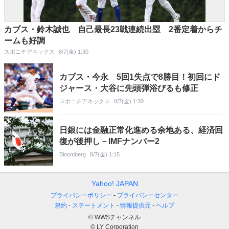
カブス・鈴木誠也 自己最長23戦連続出塁 2番定着からチ
ームも好調
スポニチアネックス
8/7(金) 1:30
カブス・今永 5回1失点で8勝目！初回にド
ジャース・大谷に先頭弾浴びるも修正
スポニチアネックス
8/7(金) 1:30
日銀には金融正常化進める余地ある、経済回
復が後押し－IMFナンバー2
Bloomberg
8/7(金) 1:15
Yahoo! JAPAN
プライバシーポリシー
プライバシーセンター
規約
ステートメント
情報提供元
ヘルプ
© WWSチャンネル
© LY Corporation