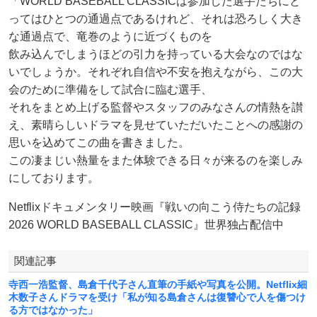
「WORLD BASEBALL CLASSICは参加した選手たちにと
ってはひとつの通過点であるけれど、それは恐ろしく大き
な通過点で、竜巻のように近づくものを
飲み込んでしまうほどの引力を持っている大会なのではな
いでしょうか。それぞれ自信や不安を抱えながら、この大
会のために準備をして試合に臨む選手、
それをまとめ上げる監督やスタッフのみなさんの情熱を讃
え、素晴らしいドラマを見せていただいたことへの感謝の
思いを込めてこの曲を書きました。
この凄まじい熱量をまた体験できる日々が来るのを楽しみ
にしております。
Netflixドキュメンタリー映画『戦いの向こう侍たちの記録
2026 WORLD BASEBALL CLASSIC』世界独占配信中
関連記事
寺西一浩監督、島倉千代子さん直筆の手紙や写真を公開。Netflix細
木数子さんドラマを受け「私が知る島倉さんは復讐心で人を傷つけ
る方ではなかった」