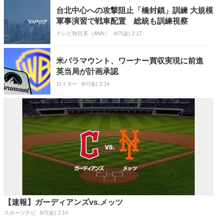
台北中心への攻撃阻止「橋封鎖」訓練 大規模
軍事演習で戦車配置 総統も訓練視察
テレビ朝日系（ANN）
8/7(金) 2:17
米パラマウント、ワーナー買収実現に前進
英当局が計画承認
ロイター
8/7(金) 2:14
【速報】ガーディアンズvs.メッツ
スポーツナビ
8/7(金) 2:14