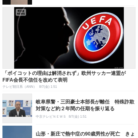
「ボイコットの理由は解消されず」欧州サッカー連盟が
FIFA会長不信任を改めて表明
テレビ朝日系（ANN）
8/7(金) 1:51
岐阜県警・三田豪士本部長が離任 特殊詐欺
対策など約２年間の任期を振り返る
中京テレビＮＥＷＳ
8/7(金) 1:51
山形・新庄で熱中症の90歳男性が死亡 きょ