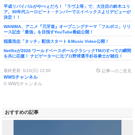
平成リバイバルがやべぇだろ！「ラヴ上等」で、大注目の鈴木ユリ
ア。90年代ユーロビート・ナンバーでエイベックスよりデビューが
決定！！
WANIMA、アニメ『刃牙道』オープニングテーマ「フルボコ」リリ
ース記念「最強」を目指すYouTube番組公開！
稲葉浩志「タッチ」配信スタート＆Music Video公開！
Netflixが2026 ワールドベースボールクラシックTMのすべての瞬間
を共に応援！ ナビゲーターに元プロ野球選手杉谷拳士が就任！
最終更新:
5/10(日) 22:00
記事へのご意見
WWSチャンネル
© WWSチャンネル
おすすめの記事