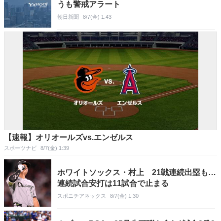
うも警戒アラート
朝日新聞
8/7(金) 1:43
【速報】オリオールズvs.エンゼルス
スポーツナビ
8/7(金) 1:39
ホワイトソックス・村上 21戦連続出塁も…
連続試合安打は11試合で止まる
スポニチアネックス
8/7(金) 1:30