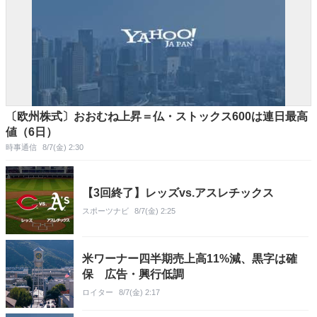
〔欧州株式〕おおむね上昇＝仏・ストックス600は連日最高
値（6日）
時事通信
8/7(金) 2:30
【3回終了】レッズvs.アスレチックス
スポーツナビ
8/7(金) 2:25
米ワーナー四半期売上高11%減、黒字は確
保 広告・興行低調
ロイター
8/7(金) 2:17