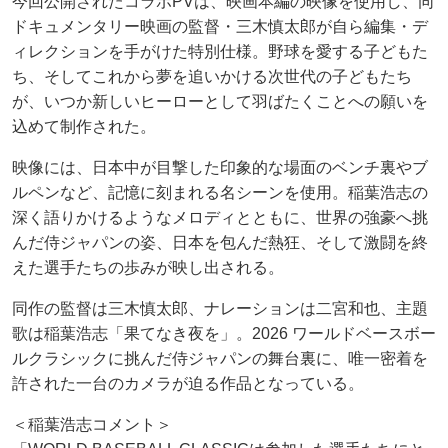
今回公開されたコラボPVは、映画本編の映像を使用し、同
ドキュメンタリー映画の監督・三木慎太郎が自ら編集・デ
ィレクションを手がけた特別仕様。野球を愛する子どもた
ち、そしてこれから夢を追いかける次世代の子どもたち
が、いつか新しいヒーローとして羽ばたくことへの願いを
込めて制作された。
映像には、日本中が目撃した印象的な場面のベンチ裏やブ
ルペンなど、記憶に刻まれる名シーンを使用。稲葉浩志の
深く語りかけるようなメロディとともに、世界の強豪へ挑
んだ侍ジャパンの姿、日本を包んだ熱狂、そして激闘を終
えた選手たちの歩みが映し出される。
同作の監督は三木慎太郎、ナレーションは二宮和也、主題
歌は稲葉浩志「果てなき夜を」。2026 ワールドベースボー
ルクラシックに挑んだ侍ジャパンの舞台裏に、唯一密着を
許された一台のカメラが迫る作品となっている。
＜稲葉浩志コメント＞