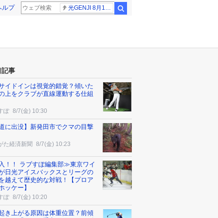
ヘルプ
光GENJI 8月19日
検索
着記事
サイドインは視覚的錯覚？傾いた
の上をクラブが直線運動する仕組
すぽ
8/7(金) 10:30
道に出没】新発田市でクマの目撃
がた経済新聞
8/7(金) 10:23
入！！ ラブすぽ編集部≫東京ワイ
が日光アイスバックスとリーグの
を越えて歴史的な対戦！【プロア
ホッケー】
すぽ
8/7(金) 10:20
起き上がる原因は体重位置？前傾