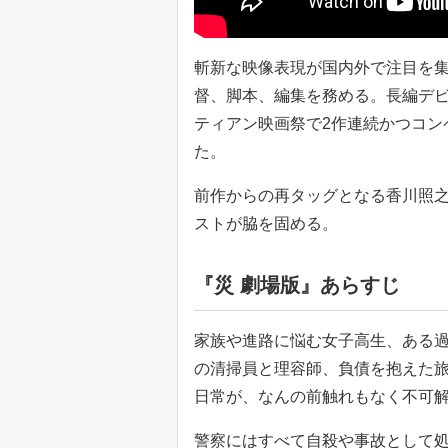
斬新な映像表現が国内外で注目を集
督、脚本、編集を務める。長編デ
ティアン映画祭で2作連続かつコン
た。
前作からの再タッグとなる香川照
ストが脇を固める。
『災 劇場版』あらすじ
家族や進路に悩む女子高生、ある
の清掃員と理容師、負債を抱えた
日常が、なんの前触れもなく不可
警察にはすべて自殺や事故として