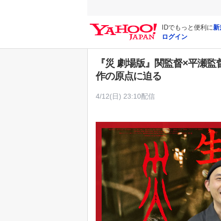
Y
a
IDでもっと便利に
新
h
ログイン
o
o
『災 劇場版』関監督×平瀬監
!
作の原点に迫る
J
A
4/12(日) 23:10配信
P
A
N