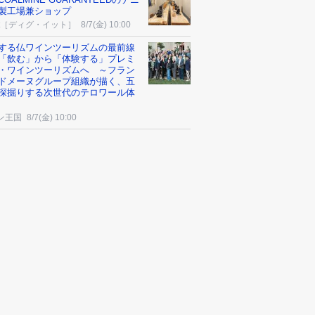
製工場兼ショップ
-it［ディグ・イット］
8/7(金) 10:00
する仏ワインツーリズムの最前線
「飲む」から「体験する」プレミ
・ワインツーリズムへ ～フラン
ドメーヌグループ組織が描く、五
深掘りする次世代のテロワール体
ン王国
8/7(金) 10:00