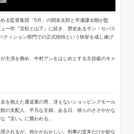
める監督集団「5月」の関友太郎と平瀬謙太朗が監
ビュー作『宮松と山下』に続き、歴史あるサン・セバス
ペティション部門での正式招待という快挙を成し遂げ
之が主演を務め、中村アンをはじめとする主役級のキャ
過去を抱えた運送業の男、冴えないショッピングモール
旅館の支配人、平凡な主婦。ある日、彼らのささやかな
解な〝災い〟に襲われる。
処理されるが、何かがおかしい。刑事の堂本だけが妙な