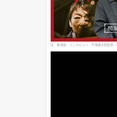
災 劇場版 インタビュー 平瀬謙太朗監督、