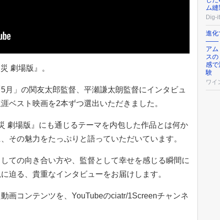
ム縫
Dig
進化
――
アム
スの
感で
『災 劇場版』。
験
ワイ
5月」の関友太郎監督、平瀬謙太朗監督にインタビュ
涯ベスト映画を2本ずつ選出いただきました。
災 劇場版』にも通じるテーマを内包した作品とは何か
に、その魅力をたっぷりと語っていただいています。
としての向き合い方や、監督として幸せを感じる瞬間に
観に迫る、貴重なインタビューをお届けします。
ンテンツを、YouTubeのciatr/1Screenチャンネ