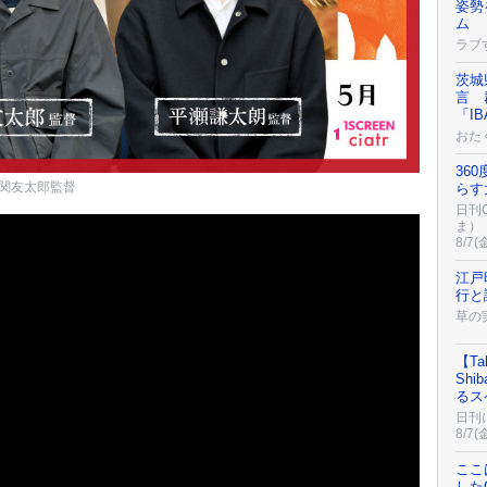
姿勢
ム
ラブ
茨城
言 
「IB
おた
36
関友太郎監督
らす
日刊C
ま）
8/7(
江戸
行と
草の
【Tak
Sh
るス
日刊
8/7(
ここ
したC