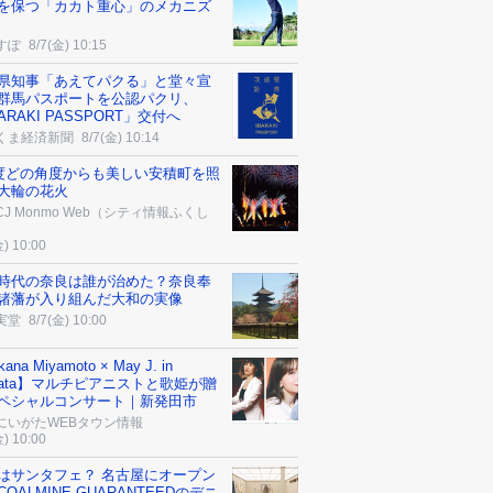
を保つ「カカト重心」のメカニズ
すぽ
8/7(金) 10:15
県知事「あえてパクる」と堂々宣
群馬パスポートを公認パクリ、
ARAKI PASSPORT」交付へ
くま経済新聞
8/7(金) 10:14
0度どの角度からも美しい安積町を照
大輪の花火
J Monmo Web（シティ情報ふくし
金) 10:00
時代の奈良は誰が治めた？奈良奉
諸藩が入り組んだ大和の実像
実堂
8/7(金) 10:00
ana Miyamoto × May J. in
ibata】マルチピアニストと歌姫が贈
ペシャルコンサート｜新発田市
にいがたWEBタウン情報
金) 10:00
はサンタフェ？ 名古屋にオープン
OALMINE GUARANTEEDのデニ