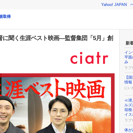
Yahoo! JAPAN
規取得
督に聞く生涯ベスト映画―監督集団「5月」創
新
イン
平面
み
ラブ
【国
情報
にい
≪潜
ルズ
垣根
イス
ラブ
体が