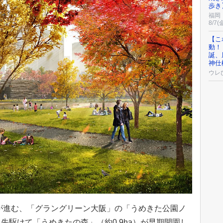
歩き
福岡
8/7(
【こ
動！
誕、
神仕
ウレ
備が進む、「グラングリーン大阪」の「うめきた公園ノ
先駆けて「うめきたの森」（約0.9ha）が早期開園し