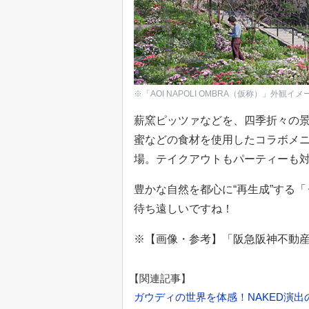
※「AOI NAPOLI OMBRA（仮称）」外観イメ
薪窯ピッツァなどを、四季折々の
蜜などの食材を使用したコラボメ
場。テイクアウトもパーティーも対
豊かな自然を都心に“再生成”する
待ち遠しいですね！
※【画像・参考】「阪急阪神不動
【関連記事】
ガウディの世界を体感！NAKED演