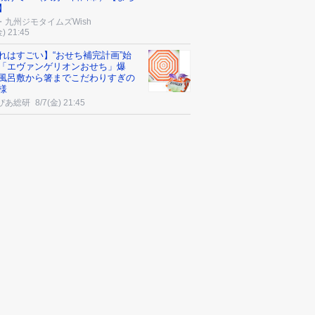
】
・九州ジモタイムズWish
金) 21:45
れはすごい】“おせち補完計画”始
「エヴァンゲリオンおせち」爆
風呂敷から箸までこだわりすぎの
様
ぴあ総研
8/7(金) 21:45