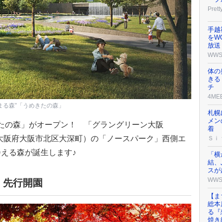
Prett
手越
をW
放送
WW
体の
きる
チ
4ME
まる森”「うめきたの森」
札幌
メン
めきたの森」がオープン！ 「グラングリーン大阪
着
）」（大阪府大阪市北区大深町）の「ノースパーク」西側エ
Ｓｉ
える森が誕生します♪
「横
結、
スが
WW
、先行開園
【ま
総本
る『
焼き