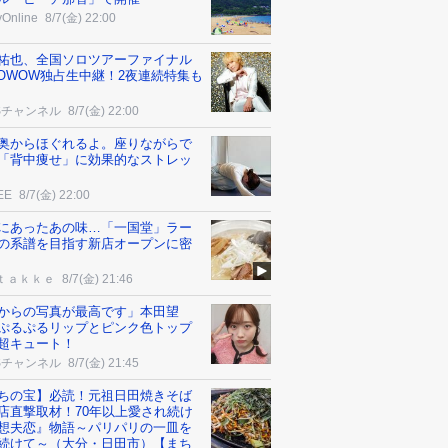
yOnline
8/7(金) 22:00
祐也、全国ソロツアーファイナル
OWOW独占生中継！2夜連続特集も
Sチャンネル
8/7(金) 22:00
奥からほぐれるよ。座りながらで
「背中痩せ」に効果的なストレッ
EE
8/7(金) 22:00
にあったあの味…「一国堂」ラー
の系譜を目指す新店オープンに密
ｔａｋｋｅ
8/7(金) 21:46
からの写真が最高です」本田望
ぷるぷるリップとピンク色トップ
超キュート！
Sチャンネル
8/7(金) 21:45
ちの宝】必読！元祖日田焼きそば
店直撃取材！70年以上愛され続け
想夫恋』物語～パリパリの一皿を
続けて～（大分・日田市）【まち