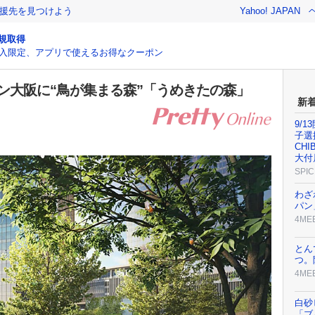
援先を見つけよう
Yahoo! JAPAN
規取得
入限定、アプリで使えるお得なクーポン
ーン大阪に“鳥が集まる森”「うめきたの森」
新
9/1
子選
CH
大付
SPIC
わざ
パン
4ME
とん
つ。
4ME
白砂
「ブ