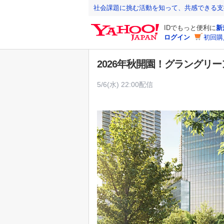
Y
社会課題に挑む活動を知って、共感できる支
a
IDでもっと便利に
新
h
ログイン
初回購
o
o
2026年秋開園！グラングリ
!
J
5/6(水) 22:00配信
A
P
A
N