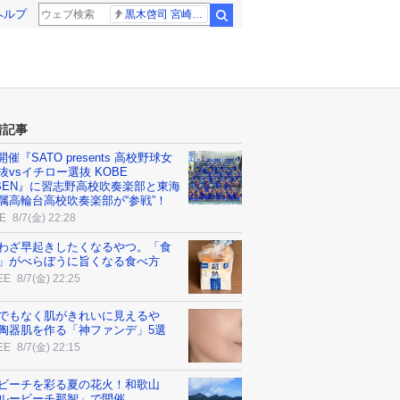
ヘルプ
黒木啓司 宮崎麗果
検索
着記事
3開催『SATO presents 高校野球女
抜vsイチロー選抜 KOBE
IBEN』に習志野高校吹奏楽部と東海
属高輪台高校吹奏楽部が“参戦”！
E
8/7(金) 22:28
わざ早起きしたくなるやつ。「食
」がべらぼうに旨くなる食べ方
EE
8/7(金) 22:25
でもなく肌がきれいに見えるや
陶器肌を作る「神ファンデ」5選
EE
8/7(金) 22:15
ビーチを彩る夏の花火！和歌山
ルービーチ那智」で開催