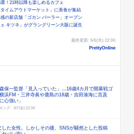
5選！21時以降も楽しめるカフェ
「タイムアウトマーケット」に美食が集結
感の新店舗「ゴカン パーラー」オープン
ェ キツネ」がグラングリーン大阪に誕生
最終更新:
5/6(水) 22:00
PrettyOnline
森保一監督「見入っていた」…16歳4カ月で開幕戦ゴ
横浜FM・三井寺眞や鹿島の18歳・吉田湊海に言及
に心強い」
キング
8/7(金) 22:36
文した女性。しかしその後、SNSが騒然とした投稿
「ヤバい安い」