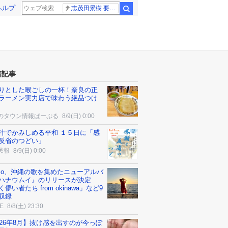
ヘルプ
志茂田景樹 要介護5
検索
着記事
りとした喉ごしの一杯！奈良の正
ラーメン実力店で味わう絶品つけ
のタウン情報ぱーぷる
8/9(日) 0:00
汁でかみしめる平和 １５日に「感
反省のつどい」
民報
8/9(日) 0:00
cco、沖縄の歌を集めたニューアルバ
ハナウムイ』のリリースが決定
儚い者たち from okinawa」など9
収録
E
8/8(土) 23:30
026年8月】抜け感を出すのが今っぽ