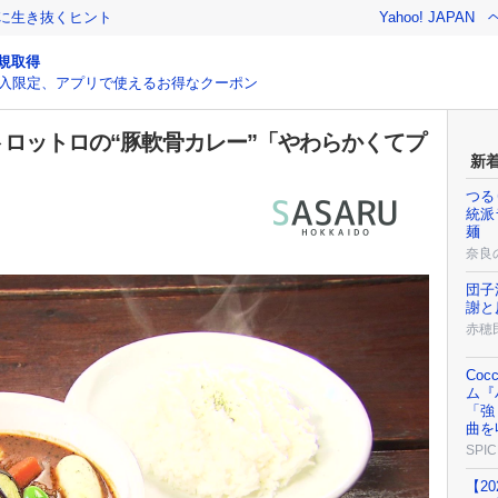
クに生き抜くヒント
Yahoo! JAPAN
規取得
入限定、アプリで使えるお得なクーポン
トロットロの“豚軟骨カレー”「やわらかくてプ
新
つる
統派
麺
奈良
団子
謝と
赤穂
Co
ム『
「強く
曲を
SPIC
【2