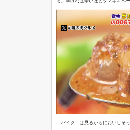
る。辛ければ辛いほどタマネギペ
パイク―は見るからにおいしそ