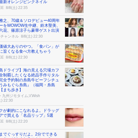
最新オレンジピンクネイル
EE
8/8(土) 22:35
雅之、70歳＆ソロデビュー40周年
ーをWOWOW生中継、鈴木聖美、
六花、篠原涼子ら豪華ゲスト出演
Sチャンネル
8/8(土) 22:30
価値大ありのやつ。「食パン」が
に旨くなる食べ方教えちゃう
EE
8/8(土) 22:30
島ドライブ】海の見える穴場カフ
全制覇したくなる絶品手作りタル
完全予約制の糸島牛ビーフシチュ
うみもぐら糸島』（福岡・糸島
【まち歩き】
・九州ジモタイムズWish
土) 22:30
クが劇的にこなれるよ。ドラッグ
アで買える「名品リップ」5選
EE
8/8(土) 22:20
までぐっすりだよ。2分でできる