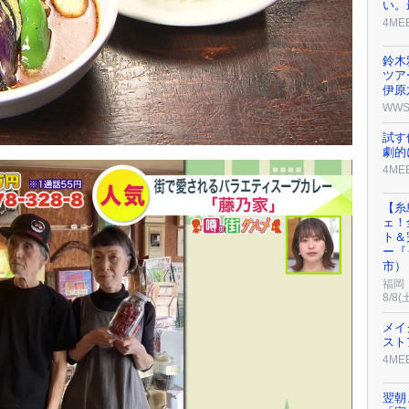
い。
4ME
鈴木
ツア
伊原
WW
試す
劇的
4ME
【糸
ェ！
ト＆
ー『
市）
福岡
8/8(
メイ
スト
4ME
翌朝