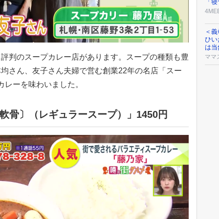
「寝
4ME
＜義
ひい
は当
評判のスープカレー店があります。スープの種類も豊
ママ
均さん、友子さん夫婦で営む創業22年の名店「スー
プカレーを味わいました。
軟骨〕（レギュラースープ）」1450円