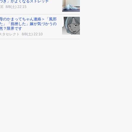
つき」がよくなるストレッチ
EE
8/8(土) 22:15
母のかまってちゃん連絡＞「風邪
た」「捻挫した」嫁が気づかうの
然？限界です
スタセレクト
8/8(土) 22:10