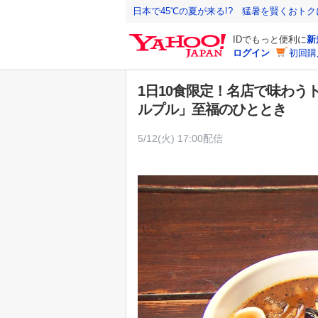
Y
日本で45℃の夏が来る!? 猛暑を賢くおト
a
IDでもっと便利に
新
h
ログイン
初回購
o
o
1日10食限定！名店で味わう
!
ルプル」至福のひととき
J
A
5/12(火) 17:00配信
P
A
N