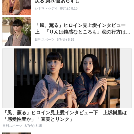
戻る 第20週あらすじ
シネマトゥデイ
8/7(金) 8:15
「風、薫る」ヒロイン見上愛インタビュー
上 「りんは鈍感なところも」恋の行方は…
日刊スポーツ
8/7(金) 8:15
「風、薫る」ヒロイン見上愛インタビュー下 上坂樹里は
「感受性豊か」「直美とリンク」
日刊スポーツ
8/7(金) 8:15