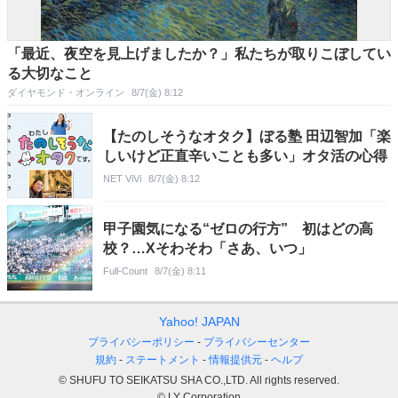
「最近、夜空を見上げましたか？」私たちが取りこぼしてい
る大切なこと
ダイヤモンド・オンライン
8/7(金) 8:12
【たのしそうなオタク】ぼる塾 田辺智加「楽
しいけど正直辛いことも多い」オタ活の心得
NET ViVi
8/7(金) 8:12
甲子園気になる“ゼロの行方” 初はどの高
校？…Xそわそわ「さあ、いつ」
Full-Count
8/7(金) 8:11
Yahoo! JAPAN
プライバシーポリシー
プライバシーセンター
規約
ステートメント
情報提供元
ヘルプ
© SHUFU TO SEIKATSU SHA CO.,LTD. All rights reserved.
© LY Corporation