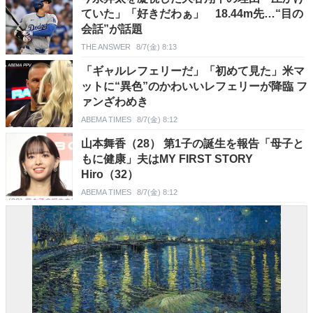
ていた」「好きだわぁ」 18.44m先…“目の
会話”が話題
THE ANSWER
8/7(金) 8:13
「ギャルレフェリーだ」「初めて見た」米マ
ットに“異色”のかわいいレフェリーが降臨 フ
ァンざわめき
ABEMA TIMES
8/7(金) 8:12
山本舞香（28） 第1子の誕生を報告「母子と
もに健康」夫はMY FIRST STORY
Hiro（32）
ABEMA TIMES
8/7(金) 8:12