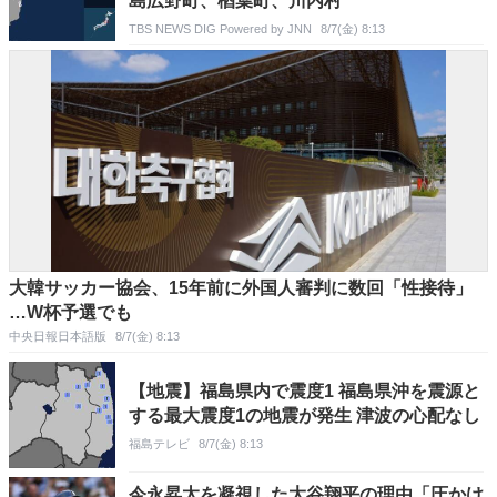
島広野町、楢葉町、川内村
TBS NEWS DIG Powered by JNN
8/7(金) 8:13
大韓サッカー協会、15年前に外国人審判に数回「性接待」
…W杯予選でも
中央日報日本語版
8/7(金) 8:13
【地震】福島県内で震度1 福島県沖を震源と
する最大震度1の地震が発生 津波の心配なし
福島テレビ
8/7(金) 8:13
今永昇太を凝視した大谷翔平の理由「圧かけ