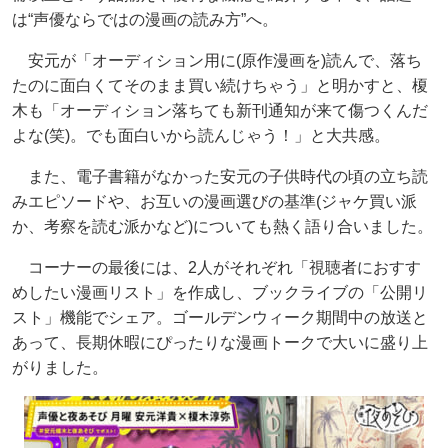
は“声優ならではの漫画の読み方”へ。
安元が「オーディション用に(原作漫画を)読んで、落ち
たのに面白くてそのまま買い続けちゃう」と明かすと、榎
木も「オーディション落ちても新刊通知が来て傷つくんだ
よな(笑)。でも面白いから読んじゃう！」と大共感。
また、電子書籍がなかった安元の子供時代の頃の立ち読
みエピソードや、お互いの漫画選びの基準(ジャケ買い派
か、考察を読む派かなど)についても熱く語り合いました。
コーナーの最後には、2人がそれぞれ「視聴者におすす
めしたい漫画リスト」を作成し、ブックライブの「公開リ
スト」機能でシェア。ゴールデンウィーク期間中の放送と
あって、長期休暇にぴったりな漫画トークで大いに盛り上
がりました。