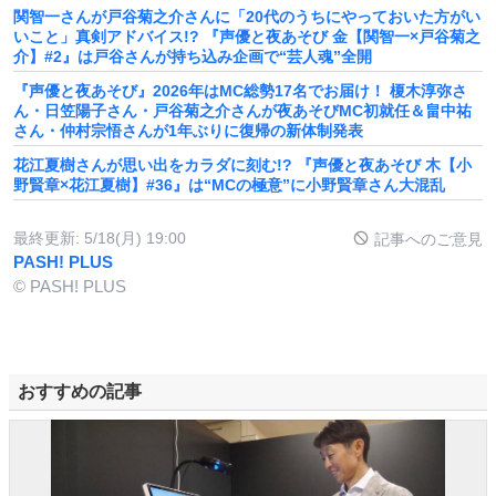
関智一さんが戸谷菊之介さんに「20代のうちにやっておいた方がい
いこと」真剣アドバイス!? 『声優と夜あそび 金【関智一×戸谷菊之
介】#2』は戸谷さんが持ち込み企画で“芸人魂”全開
『声優と夜あそび』2026年はMC総勢17名でお届け！ 榎木淳弥さ
ん・日笠陽子さん・戸谷菊之介さんが夜あそびMC初就任＆畠中祐
さん・仲村宗悟さんが1年ぶりに復帰の新体制発表
花江夏樹さんが思い出をカラダに刻む!? 『声優と夜あそび 木【小
野賢章×花江夏樹】#36』は“MCの極意”に小野賢章さん大混乱
最終更新:
5/18(月) 19:00
記事へのご意見
PASH! PLUS
© PASH! PLUS
おすすめの記事