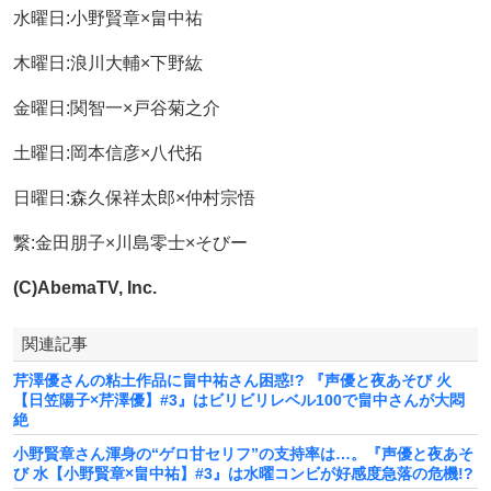
水曜日:小野賢章×畠中祐
木曜日:浪川大輔×下野紘
金曜日:関智一×戸谷菊之介
土曜日:岡本信彦×八代拓
日曜日:森久保祥太郎×仲村宗悟
繋:金田朋子×川島零士×そびー
(C)AbemaTV, Inc.
関連記事
芹澤優さんの粘土作品に畠中祐さん困惑!? 『声優と夜あそび 火
【日笠陽子×芹澤優】#3』はビリビリレベル100で畠中さんが大悶
絶
小野賢章さん渾身の“ゲロ甘セリフ”の支持率は…。『声優と夜あそ
び 水【小野賢章×畠中祐】#3』は水曜コンビが好感度急落の危機!?