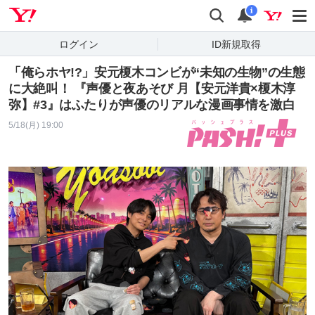
Yahoo! JAPAN
検索
通知
i
ログイン
ID新規取得
「俺らホヤ!?」安元榎木コンビが“未知の生物”の生態
に大絶叫！ 『声優と夜あそび 月【安元洋貴×榎木淳
弥】#3』はふたりが声優のリアルな漫画事情を激白
5/18(月) 19:00