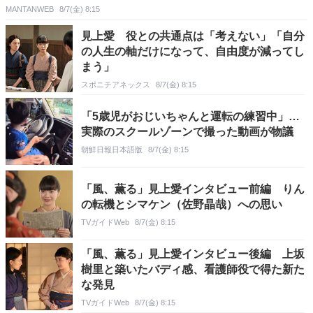
MANTANWEB
8/7(金) 8:15
見上愛 役との共通点は「考えない」「自分
の人生の軸だけになって、自由度が減ってし
まう」
スポニチアネックス
8/7(金) 8:15
「5歳児がおじいちゃんと運転の練習中」…
実際のスクールゾーンで撮った動画が物議
朝鮮日報日本語版
8/7(金) 8:15
「風、薫る」見上愛インタビュー前編 りん
の転機とシマケン（佐野晶哉）への思い
TVガイドWeb
8/7(金) 8:15
「風、薫る」見上愛インタビュー後編 上坂
樹里と築いたバディ感、看護師役で得た新た
な発見
TVガイドWeb
8/7(金) 8:15