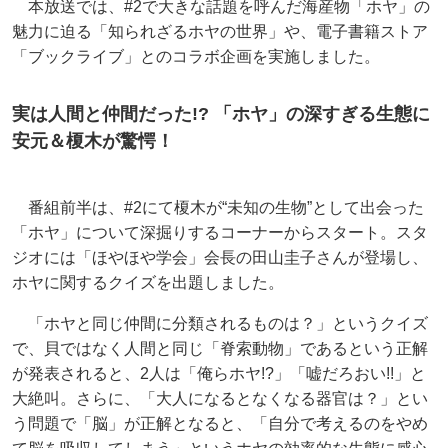
本放送では、#2で大きな話題を呼んだ海産物「ホヤ」の
魅力に迫る「知られざるホヤの世界」や、電子書籍ストア
「ブックライブ」とのコラボ企画を実施しました。
実は人間と仲間だった!? 「ホヤ」の深すぎる生態に
安元＆榎木が驚愕！
番組前半は、#2にて榎木が“未知の生物”として出会った
「ホヤ」について深掘りするコーナーからスタート。スタ
ジオには「ほやほや学会」会長の田山圭子さんが登場し、
ホヤに関するクイズを出題しました。
「ホヤと同じ仲間に分類されるものは？」というクイズ
で、貝ではなく人間と同じ「脊索動物」であるという正解
が発表されると、2人は「俺らホヤ!?」「嘘だろおい!!」と
大絶叫。さらに、「大人になるとなくなる器官は？」とい
う問題で「脳」が正解となると、「自分で考えるのをやめ