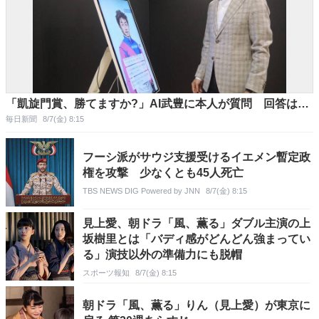
「凱旋門賞、勝てますか?」AI武豊に本人が質問 回答は…
毎日新聞
8/7(金) 8:15
フーシ派がサウジ支援受けるイエメン暫定政
権を攻撃 少なくとも45人死亡
TBS NEWS DIG Powered by JNN
8/7(金) 8:15
見上愛、朝ドラ「風、薫る」ダブル主演の上
坂樹里とは「バディ感がどんどん強まってい
る」演技以外の準備力にも脱帽
スポーツ報知
8/7(金) 8:15
朝ドラ「風、薫る」りん（見上愛）が東京に