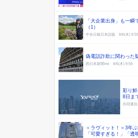
「大企業出身」も一瞬
（1）
中央日報日本語版
8/6(木) 9:5
偽電話詐欺に関わった
西日本新聞me
8/6(木) 9:56
彩り鮮
8日ま
共同通信
＜ラヴィット！＞3年
「可愛すぎる！」「透