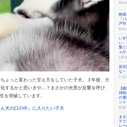
Buzz
映画
「パ
戸市
Kiss
いず
い。
繋ぐ
ェか
LIFU
反抗
な～
たまひ
、ちょっと変わった甘え方をしていた子犬。３年後、大
変化するかと思いきや…？まさかの光景が反響を呼び、
【横
何時
再生を突破しています。
の電
ント
鉄道
さん犬の口の中』に入りたい子犬
まさ
テラ
レー