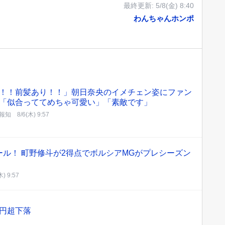
最終更新:
5/8(金) 8:40
わんちゃんホンポ
！！前髪あり！！」朝日奈央のイメチェン姿にファン
「似合っててめちゃ可愛い」「素敵です」
報知
8/6(木) 9:57
ル！ 町野修斗が2得点でボルシアMGがプレシーズン
木) 9:57
0円超下落