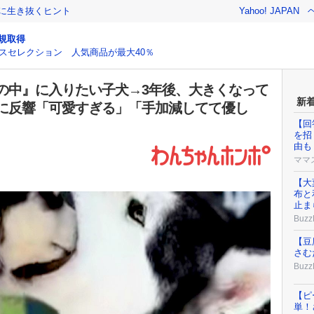
クに生き抜くヒント
Yahoo! JAPAN
規取得
スセレクション 人気商品が最大40％
の中』に入りたい子犬→3年後、大きくなって
新
に反響「可愛すぎる」「手加減してて優し
【回
を招
由も
ママ
【大
布と
止ま
Buzz
【豆
さむ
Buzz
【ピ
単！