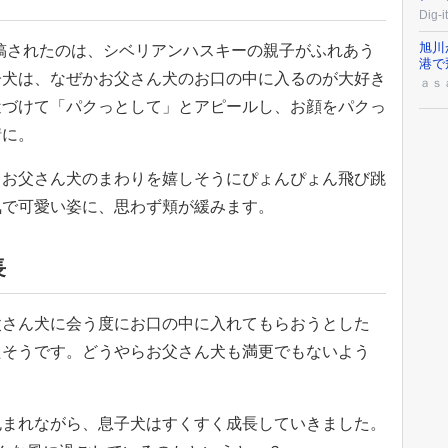
Dig
旭川
k」に投稿されたのは、シベリアンハスキーの親子がふれあう
港で
子犬は、なぜかお父さん犬のお口の中に入るのが大好き
ａｓ
近づけて「パクっとして」とアピールし、お顔をパクっ
情に。
、お父さん犬のまわりを嬉しそうにぴょんぴょん飛び跳
気で可愛い姿に、思わず頬が緩みます。
長
父さん犬に会う度にお口の中に入れてもらおうとした
たそうです。どうやらお父さん犬も満更でもないよう
。
包まれながら、息子犬はすくすく成長していきました。