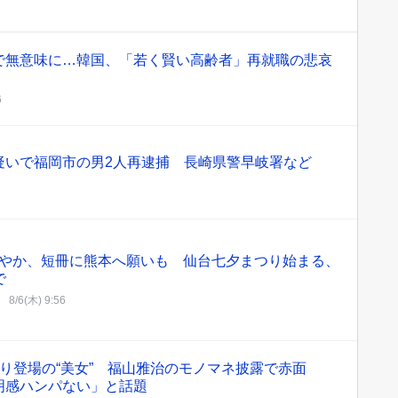
で無意味に…韓国、「若く賢い高齢者」再就職の悲哀
6
疑いで福岡市の男2人再逮捕 長崎県警早岐署など
やか、短冊に熊本へ願いも 仙台七夕まつり始まる、
で
8/6(木) 9:56
ぶり登場の“美女” 福山雅治のモノマネ披露で赤面
明感ハンパない」と話題