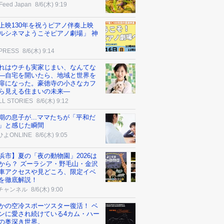
Feed Japan
8/6(木) 9:19
上映130年を祝うピアノ伴奏上映
ルシネマようこそピアノ劇場」 神
 PRESS
8/6(木) 9:14
れはウチも実家じまい、なんてな
―自宅を開いたら、地域と世界を
扉になった。豪徳寺の小さなカフ
ら見える住まいの未来―
LL STORIES
8/6(木) 9:12
期の息子が...ママたちが「平和だ
」と感じた瞬間
よONLINE
8/6(木) 9:05
浜市】夏の「夜の動物園」2026は
から？ ズーラシア・野毛山・金沢
車アクセスや見どころ、限定イベ
を徹底解説！
チャンネル
8/6(木) 9:00
かの空冷スポーツスター復活！ ベ
ンに愛され続けている4カム・ハー
の奥深き世界。