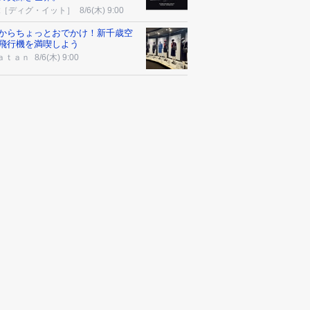
-it［ディグ・イット］
8/6(木) 9:00
からちょっとおでかけ！新千歳空
飛行機を満喫しよう
ａｔａｎ
8/6(木) 9:00