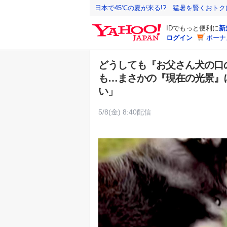
Y
日本で45℃の夏が来る!? 猛暑を賢くおト
a
IDでもっと便利に
新
h
ログイン
ボーナ
o
o
どうしても『お父さん犬の口
!
も…まさかの『現在の光景』
J
い」
A
P
5/8(金) 8:40配信
A
N