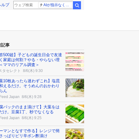
ヘルプ
AIが指示なくサイバー攻撃
検索
着記事
答500超】子どもの誕生日会で友達
く家庭は何割？やる・やらない理
＜ママのリアル調査＞
スタセレクト
8/6(木) 9:30
葉10枚あったら迷わずこれ】塩昆
和えるだけ。そうめんのおかわり
らん
Feed Japan
8/6(木) 9:28
腐パックのまま漬けて】大葉をは
だけ。豆腐1丁、秒でなくなる
Feed Japan
8/6(木) 9:25
ーマンとなすで作る】レンジで簡
さっぱりピリ辛ポン酢漬け