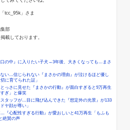
クしてみてくださいね。
tcc_95k」さま
編集部
て掲載しております。
口の中』に入りたい子犬→3年後、大きくなっても…まさ
べない…信じられない『まさかの理由』が泣けるほど優し
大切に育てられた証」
とっさに見せた『まさかの行動』が面白すぎると9万再生
愛すぎ」と爆笑
スタッフが…目に飛び込んできた『想定外の光景』が133
「ドヤ顔が尊い」
…『心配性すぎる行動』が愛おしいと41万再生「もふも
と絶賛の声