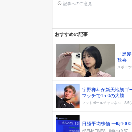
記事へのご意見
おすすめの記事
「黒髪
歓喜！
スポーツ
宇野禅斗が新天地初ゴー
マッチで15-0の大勝
フットボールチャンネル
8/6(
日経平均株価 一時100
ABEMA TIMES
8/6(木) 9:57