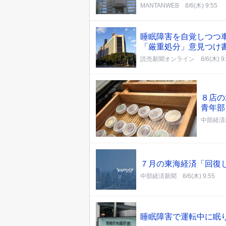
MANTANWEB
8/6(木) 9:55
睡眠障害を自覚しつつ
「厳重処分」意見つけ
読売新聞オンライン
8/6(木) 9
８店の
青年部
中部経済
７月の東海経済「回復
中部経済新聞
8/6(木) 9:55
睡眠障害で運転中に眠