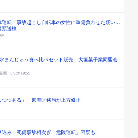
車運転、事故起こし自転車の女性に重傷負わせた疑い…
書類送検
:55
水まんじゅう食べ比べセット販売 大垣菓子業同盟会
新聞
8/6(木) 9:55
しつつある」 東海財務局が上方修正
り込み 死傷事故相次ぎ「危険運転」容疑も