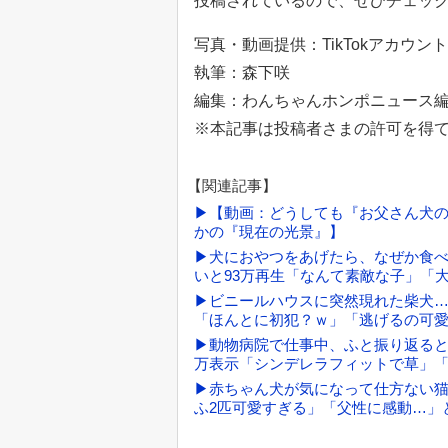
投稿されているので、ぜひチェッ
写真・動画提供：TikTokアカウント「
執筆：森下咲
編集：わんちゃんホンポニュース
※本記事は投稿者さまの許可を得
【関連記事】
▶【動画：どうしても『お父さん犬の
かの『現在の光景』】
▶犬におやつをあげたら、なぜか食
いと93万再生「なんて素敵な子」「
▶ビニールハウスに突然現れた柴犬…
「ほんとに初犯？ｗ」「逃げるの可
▶動物病院で仕事中、ふと振り返ると
万表示「シンデレラフィットで草」
▶赤ちゃん犬が気になって仕方ない猫
ふ2匹可愛すぎる」「父性に感動…」