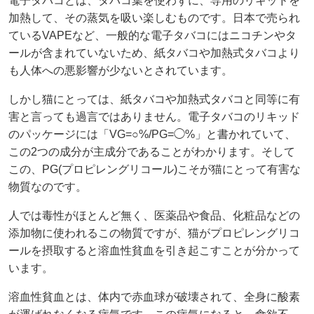
電子タバコとは、タバコ葉を使わずに、専用のリキッドを
加熱して、その蒸気を吸い楽しむものです。日本で売られ
ているVAPEなど、一般的な電子タバコにはニコチンやタ
ールが含まれていないため、紙タバコや加熱式タバコより
も人体への悪影響が少ないとされています。
しかし猫にとっては、紙タバコや加熱式タバコと同等に有
害と言っても過言ではありません。電子タバコのリキッド
のパッケージには「VG=○%/PG=◯%」と書かれていて、
この2つの成分が主成分であることがわかります。そして
この、PG(プロピレングリコール)こそが猫にとって有害な
物質なのです。
人では毒性がほとんど無く、医薬品や食品、化粧品などの
添加物に使われるこの物質ですが、猫がプロピレングリコ
ールを摂取すると溶血性貧血を引き起こすことが分かって
います。
溶血性貧血とは、体内で赤血球が破壊されて、全身に酸素