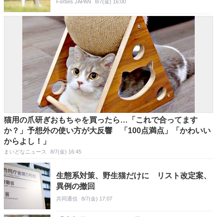
Forbes JAPAN
8/7(金) 16:00
猫用の爪研ぎおもちゃを買ったら…「これで合ってます
か？」予想外の使い方が大反響 「100点満点」「かわいい
からよし！」
まいどなニュース
8/7(金) 16:45
生態系対策、野生猫だけに リスト改定案、
異例の撤回
共同通信
8/7(金) 17:07