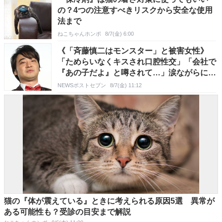
の？4つの注意すべきリスクから安全な使用
法まで
ねこちゃんホンポ
8/7(金) 6:00
《「斉藤慎二はモンスター」と被害女性》
「ためらいなくキスされ口腔性交」「会社で
『あの子だよ』と噂されて…」涙ながらに訴
えた被害後の“深刻なPTSD”「仕事もすべて
NEWSポストセブン
8/7(金) 11:12
失った」【元ジャンポケ斉藤・公判】
猫の『体が震えている』ときに考えられる原因5選 異常が
ある可能性も？受診の目安まで解説