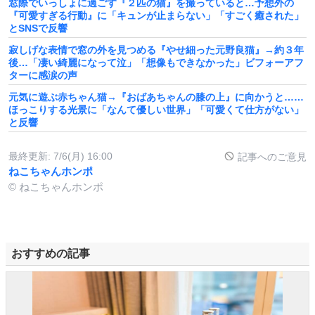
窓際でいっしょに過ごす『２匹の猫』を撮っていると…予想外の
『可愛すぎる行動』に「キュンが止まらない」「すごく癒された」
とSNSで反響
寂しげな表情で窓の外を見つめる『やせ細った元野良猫』→約３年
後…「凄い綺麗になって泣」「想像もできなかった」ビフォーアフ
ターに感涙の声
元気に遊ぶ赤ちゃん猫→『おばあちゃんの膝の上』に向かうと……
ほっこりする光景に「なんて優しい世界」「可愛くて仕方がない」
と反響
最終更新:
7/6(月) 16:00
記事へのご意見
ねこちゃんホンポ
© ねこちゃんホンポ
おすすめの記事