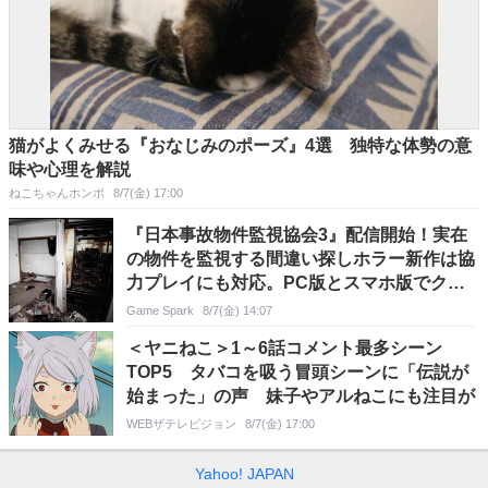
猫がよくみせる『おなじみのポーズ』4選 独特な体勢の意
味や心理を解説
ねこちゃんホンポ
8/7(金) 17:00
『日本事故物件監視協会3』配信開始！実在
の物件を監視する間違い探しホラー新作は協
力プレイにも対応。PC版とスマホ版でクロ
スプレイできる
Game Spark
8/7(金) 14:07
＜ヤニねこ＞1～6話コメント最多シーン
TOP5 タバコを吸う冒頭シーンに「伝説が
始まった」の声 妹子やアルねこにも注目が
WEBザテレビジョン
8/7(金) 17:00
Yahoo! JAPAN