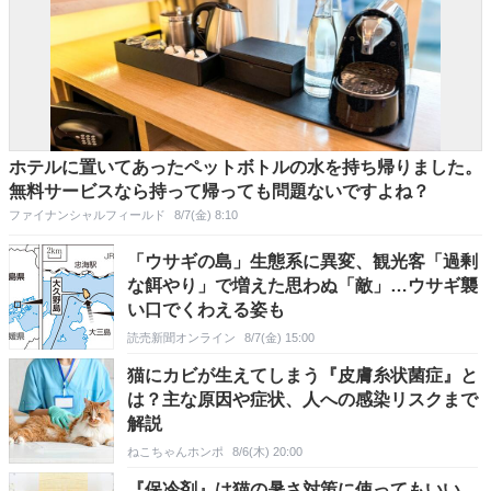
ホテルに置いてあったペットボトルの水を持ち帰りました。
無料サービスなら持って帰っても問題ないですよね？
ファイナンシャルフィールド
8/7(金) 8:10
「ウサギの島」生態系に異変、観光客「過剰
な餌やり」で増えた思わぬ「敵」…ウサギ襲
い口でくわえる姿も
読売新聞オンライン
8/7(金) 15:00
猫にカビが生えてしまう『皮膚糸状菌症』と
は？主な原因や症状、人への感染リスクまで
解説
ねこちゃんホンポ
8/6(木) 20:00
『保冷剤』は猫の暑さ対策に使ってもいい