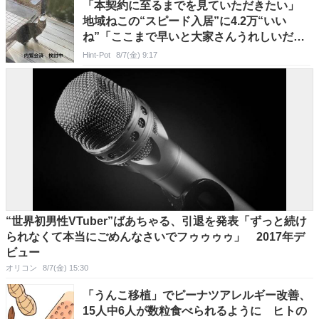
「本契約に至るまでを見ていただきたい」
地域ねこの“スピード入居”に4.2万“いい
ね”「ここまで早いと大家さんうれしいだろ
う」
Hint-Pot
8/7(金) 9:17
“世界初男性VTuber”ばあちゃる、引退を発表「ずっと続け
られなくて本当にごめんなさいでフゥゥゥゥ」 2017年デ
ビュー
オリコン
8/7(金) 15:30
「うんこ移植」でピーナツアレルギー改善、
15人中6人が数粒食べられるように ヒトの