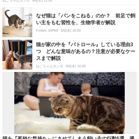
ねこちゃんホンポ
8/6(木) 11:00
なぜ猫は「パンをこねる」のか？ 前足で飼
い主をもむ習性を、生物学者が解説
Forbes JAPAN
8/5(水) 18:00
猫が家の中を『パトロール』している理由3
つ どんな意味があるの？注意が必要なケー
スまで解説
ねこちゃんホンポ
8/6(木) 16:00
猫を『孤独な気持ち』にさせてしまう飼い主の行動5選 避