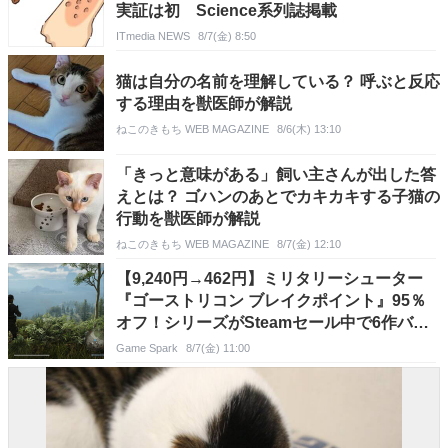
実証は初 Science系列誌掲載
ITmedia NEWS
8/7(金) 8:50
猫は自分の名前を理解している？ 呼ぶと反応
する理由を獣医師が解説
ねこのきもち WEB MAGAZINE
8/6(木) 13:10
「きっと意味がある」飼い主さんが出した答
えとは？ ゴハンのあとでカキカキする子猫の
行動を獣医師が解説
ねこのきもち WEB MAGAZINE
8/7(金) 12:10
【9,240円→462円】ミリタリーシューター
『ゴーストリコン ブレイクポイント』95％
オフ！シリーズがSteamセール中で6作バン
ドルもとても安い
Game Spark
8/7(金) 11:00