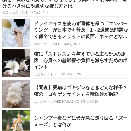
けるべき理由や適切な接し方とは
ねこちゃんホンポ
8/7(金) 12:00
ドライアイスを使わず遺体を保つ「エンバー
ミング」が日本でも普及 1～2週間は問題な
く保全できるメリットの反面、ネックとなる
のは15万～25万円の費用
マネーポストWEB
8/6(木) 15:02
猫に『ストレス』を与えている主な5つの原
因 心身への悪影響や負担を減らすためのポ
イント
ねこちゃんホンポ
8/6(木) 20:20
【調査】愛猫はゴキゲンなときどんな様子？
猫の「ゴキゲンサイン」を獣医師が解説
ねこのきもち WEB MAGAZINE
8/7(金) 8:10
シャンプー後などに犬が急に走り回る「ズー
ミーズ」とは何か