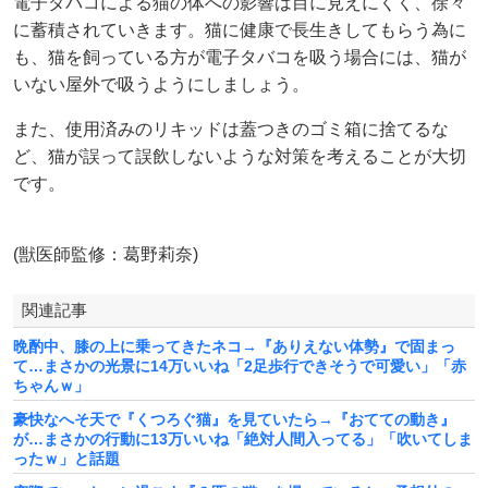
電子タバコによる猫の体への影響は目に見えにくく、徐々
に蓄積されていきます。猫に健康で長生きしてもらう為に
も、猫を飼っている方が電子タバコを吸う場合には、猫が
いない屋外で吸うようにしましょう。
また、使用済みのリキッドは蓋つきのゴミ箱に捨てるな
ど、猫が誤って誤飲しないような対策を考えることが大切
です。
(獣医師監修：葛野莉奈)
関連記事
晩酌中、膝の上に乗ってきたネコ→『ありえない体勢』で固まっ
て…まさかの光景に14万いいね「2足歩行できそうで可愛い」「赤
ちゃんｗ」
豪快なへそ天で『くつろぐ猫』を見ていたら→『おてての動き』
が…まさかの行動に13万いいね「絶対人間入ってる」「吹いてしま
ったｗ」と話題