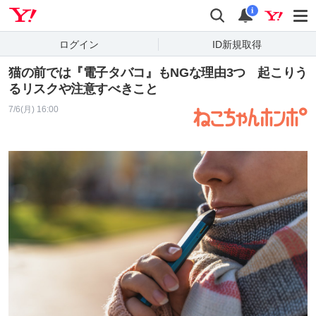
Yahoo! JAPAN
検索
通知
i
ログイン
ID新規取得
猫の前では『電子タバコ』もNGな理由3つ 起こりう
るリスクや注意すべきこと
7/6(月) 16:00