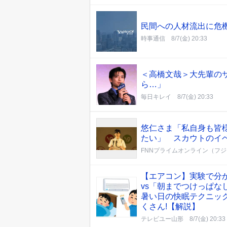
民間への人材流出に危
時事通信
8/7(金) 20:33
＜高橋文哉＞大先輩の
ら…」
毎日キレイ
8/7(金) 20:33
悠仁さま「私自身も皆
たい」 スカウトのイ
FNNプライムオンライン（フ
【エアコン】実験で分か
vs「朝までつけっぱな
暑い日の快眠テクニック
くさん!【解説】
テレビユー山形
8/7(金) 20:33