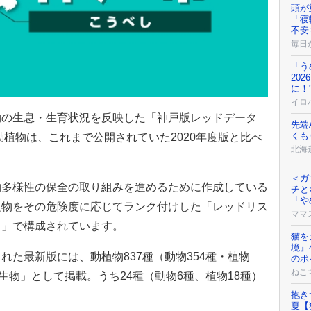
頭が
「寝
不安
毎日
「う
20
に！
イロ
物の生息・生育状況を反映した「神戸版レッドデータ
先端
くも
動植物は、これまで公開されていた2020年度版と比べ
北海道
＜ガ
物多様性の保全の取り組みを進めるために作成している
チと
「や
植物をその危険度に応じてランク付けした「レッドリス
ママ
ト」で構成されています。
猫を
境』
れた最新版には、動植物837種（動物354種・植物
のポ
ねこ
生物」として掲載。うち24種（動物6種、植物18種）
抱き
夏【