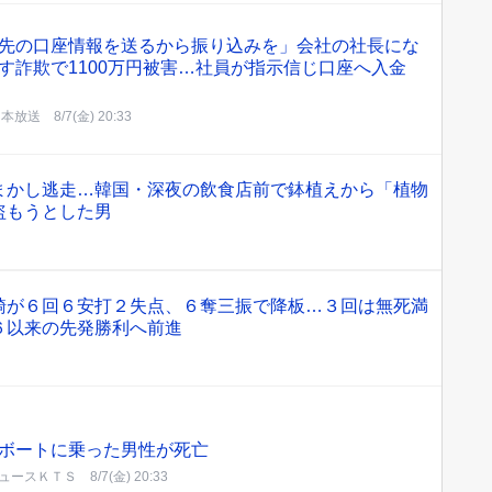
先の口座情報を送るから振り込みを」会社の社長にな
す詐欺で1100万円被害…社員が指示信じ口座へ入金
日本放送
8/7(金) 20:33
まかし逃走…韓国・深夜の飲食店前で鉢植えから「植物
盗もうとした男
騎が６回６安打２失点、６奪三振で降板…３回は無死満
６以来の先発勝利へ前進
ボートに乗った男性が死亡
ュースＫＴＳ
8/7(金) 20:33