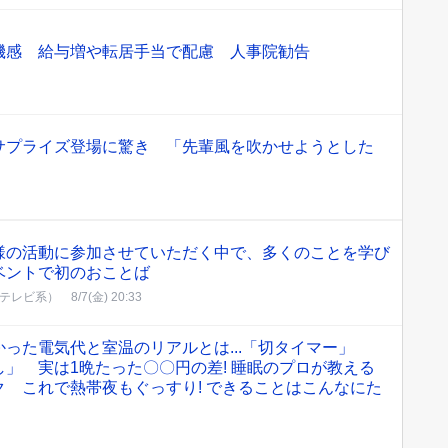
機感 給与増や転居手当で配慮 人事院勧告
サプライズ登場に驚き 「先輩風を吹かせようとした
様の活動に参加させていただく中で、多くのことを学び
ベントで初のおことば
ジテレビ系）
8/7(金) 20:33
った電気代と室温のリアルとは...「切タイマー」
し」 実は1晩たった〇〇円の差! 睡眠のプロが教える
 これで熱帯夜もぐっすり! できることはこんなにた