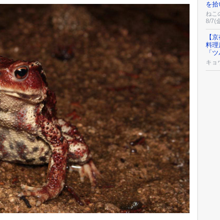
を拾
ねこの
8/7(
【京
料理
「ツ
キョ