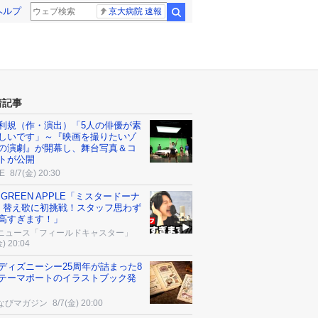
ヘルプ
京大病院 速報
検索
着記事
利規（作・演出）「5人の俳優が素
しいです」～『映画を撮りたいゾ
の演劇』が開幕し、舞台写真＆コ
トが公開
E
8/7(金) 20:30
. GREEN APPLE「ミスタードーナ
」替え歌に初挑戦！スタッフ思わず
高すぎます！」
ニュース「フィールドキャスター」
金) 20:04
ディズニーシー25周年が詰まった8
テーマポートのイラストブック発
なびマガジン
8/7(金) 20:00