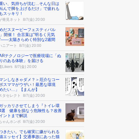
重い、気持ちが沈む...そんな日は
転んで脚を上げるだけ」で疲れも
もスッキリ！
が発見ネット
8/7(金) 20:00
めだスヌーピーフェスティバル
26」開催！ 合言葉は"明るく元気
"――太陽きらめく特別な2週間
ハニアート
8/7(金) 20:00
ARテクノロジーで医療現場に「ぬ
りのある体験」を届ける
Likers
8/7(金) 20:00
マンしなきゃダメ？＞厄介なコー
ボスママがウザい！最悪な環境
めたい…」【まんが】
スタセレクト
8/7(金) 20:00
ガッカリさせてしまう『トイレ環
4選 健康を損なう危険性も？改善
イントまで解説
ちゃんホンポ
8/7(金) 20:00
つきたい。でも確実に嫌がられる
猫エッセイ】交通事故にあった猫