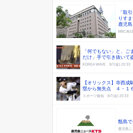
「取引
りすま
鹿児島
MBC南
「何でもない」と、ご
だけ」手で引き抜いて
KOREA WAVE
8/7(金) 20:33
【オリックス】寺西成
塁から無失点 ４・１
スポーツ報知
8/7(金) 20:33
甑島で
鹿児島ニ