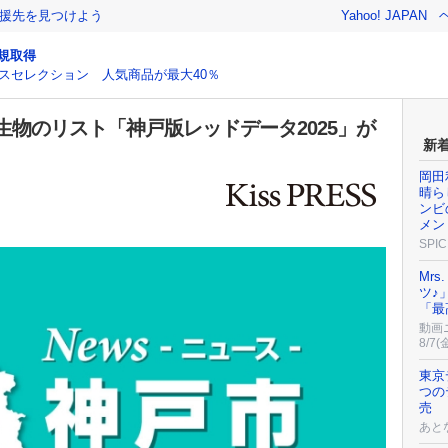
援先を見つけよう
Yahoo! JAPAN
規取得
スセレクション 人気商品が最大40％
物のリスト「神戸版レッドデータ2025」が
新
岡田
晴ら
ンビ
メン
SPIC
Mrs
ツ♪
「最
動画
8/7(
東京
つの
売
あと