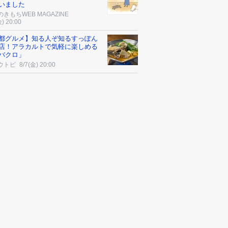
いました
きもちWEB MAGAZINE
金) 20:00
都グルメ】知る人ぞ知るすっぽん
店！アラカルトで気軽に楽しめる
バクロ」
ウトピ
8/7(金) 20:00