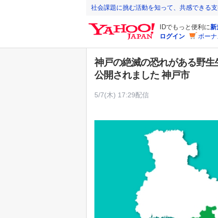
Y
社会課題に挑む活動を知って、共感できる支
a
IDでもっと便利に
新
h
ログイン
ボーナ
o
o
神戸の絶滅の恐れがある野生生
!
公開されました 神戸市
J
A
5/7(木) 17:29配信
P
A
N