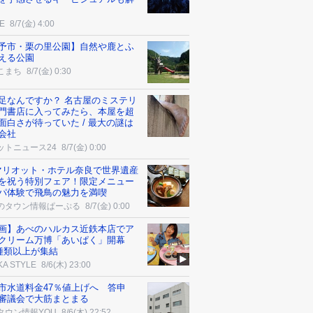
E
8/7(金) 4:00
予市・栗の里公園】自然や鹿とふ
える公園
こまち
8/7(金) 0:30
足なんですか？ 名古屋のミステリ
門書店に入ってみたら、本屋を超
面白さが待っていた / 最大の謎は
会社
ットニュース24
8/7(金) 0:00
マリオット・ホテル奈良で世界遺産
を祝う特別フェア！限定メニュー
パ体験で飛鳥の魅力を満喫
のタウン情報ぱーぷる
8/7(金) 0:00
画】あべのハルカス近鉄本店でア
クリーム万博「あいぱく」開幕
0種類以上が集結
KA STYLE
8/6(木) 23:00
市水道料金47％値上げへ 答申
審議会で大筋まとまる
タウン情報YOU
8/6(木) 22:52