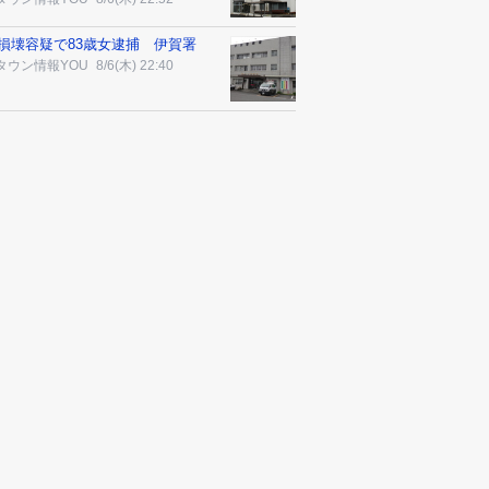
損壊容疑で83歳女逮捕 伊賀署
タウン情報YOU
8/6(木) 22:40