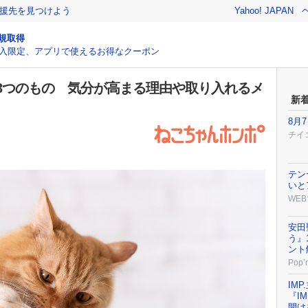
援先を見つけよう
Yahoo! JAPAN
規取得
入限定、アプリで使えるお得なクーポン
3つのもの 気分が高まる理由や取り入れるメ
新
8月
チイ
テン
いと
WEB
安田
う』
ント
Pop’n
IM
『I
開け