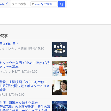
ヘルプ
みんなで大家さん 2881億円
検索
着記事
7日は何の日？
コミ！ byちいき新聞
8/7(金) 5:30
ヤタチウオ入門！“止めて掛ける”誘
アワセの基本
マガジン HEAT
8/7(金) 5:00
聖愛、主演映画『みらいしのほこ
11月7日公開決定！ポスター＆コメ
解禁
’Roll
8/7(金) 5:00
P.主演、新演出を加えた舞台
MPACT26』の上演が決定 新生の幕
を予感させるキービジュアルも解