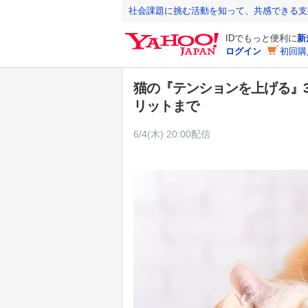
Y
社会課題に挑む活動を知って、共感できる支
a
IDでもっと便利に
新
h
ログイン
初回購
o
o
猫の『テンションを上げる』
!
リットまで
J
A
6/4(木) 20:00配信
P
A
N