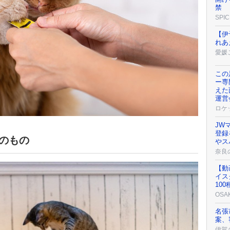
禁
SPIC
【伊
れあ
愛媛
この
ー専
えた
運営
ロケ
JW
登録
のもの
やス
奈良
【動
イス
10
OSA
名張
案、
伊賀