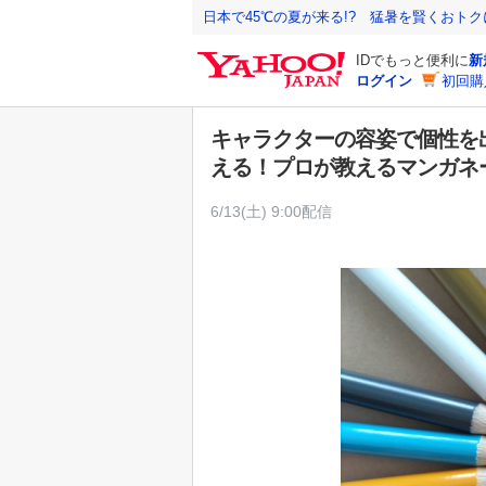
Y
日本で45℃の夏が来る!? 猛暑を賢くおト
a
IDでもっと便利に
新
h
ログイン
初回購
o
o
キャラクターの容姿で個性を
!
える！プロが教えるマンガ
J
A
6/13(土) 9:00配信
P
A
N