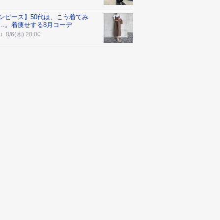
ンピース】50代は、こう着てみ
…。着痩せする8月コーデ
u
8/6(木) 20:00