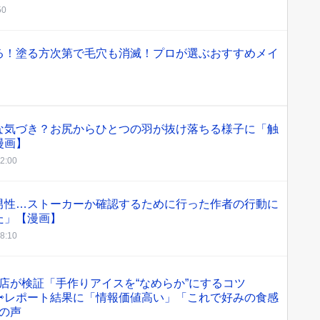
50
る！塗る方次第で毛穴も消滅！プロが選ぶおすすめメイ
な気づき？お尻からひとつの羽が抜け落ちる様子に「触
漫画】
12:00
男性…ストーカーか確認するために行った作者の行動に
た」【漫画】
18:10
店が検証「手作りアイスを“なめらか”にするコツ
⇨レポート結果に「情報価値高い」「これで好みの食感
の声