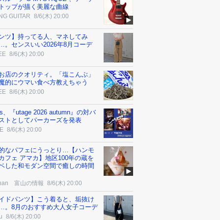
トップが描く美麗な曲線
NG GUITAR
8/6(木) 20:00
ンツ】持ってる人、マネしてみ
…。センスいい2026年8月コーデ
EE
8/6(木) 20:00
お店のクオリティ。「塩こんぶ」
魔的にウマい食べ方教えちゃう
EE
8/6(木) 20:00
f’s、『utage 2026 autumn』の対バ
ストとしてパーカーズを発表
E
8/6(木) 20:00
的なパフェにうっとり…【ハンモ
カフェ アマカ】地区100年の蔵を
ベした和モダン空間で癒しの時間
-nan 富山の情報
8/6(木) 20:00
イドパンツ】こう着ると、垢抜け
…。8月のおすすめ大人女子コーデ
u
8/6(木) 20:00