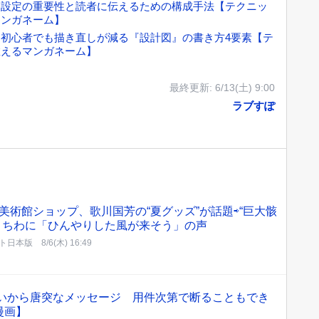
マ設定の重要性と読者に伝えるための構成手法【テクニッ
マンガネーム】
初心者でも描き直しが減る『設計図』の書き方4要素【テ
教えるマンガネーム】
最終更新:
6/13(土) 9:00
ラブすぽ
美術館ショップ、歌川国芳の“夏グッズ”が話題⇨“巨大骸
うちわに「ひんやりした風が来そう」の声
ト日本版
8/6(木) 16:49
合いから唐突なメッセージ 用件次第で断ることもでき
漫画】