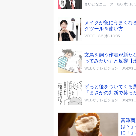
まいどなニュース
8/6(木) 16:
メイクが急にうまくな
クツール＆使い方
VOCE
8/6(木) 18:05
文鳥を飼う作者が新た
ってみたい」と反響【
WEBザテレビジョン
8/6(木) 
ずっと後をついてくる
「まさかの判断で笑っ
WEBザテレビジョン
8/6(木) 
富澤商
は？」
に！」