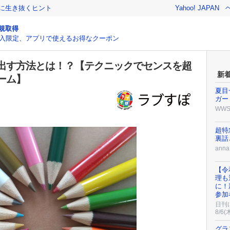
クに生き抜くヒント
Yahoo! JAPAN
規取得
入限定、アプリで使えるお得なクーポン
出す方法とは！？【テクニックでセンスを超
新
ネーム】
夏目
ガー
WW
超特
裏話
an
【令
理も
に！
参加
日刊
8/6(
グラ