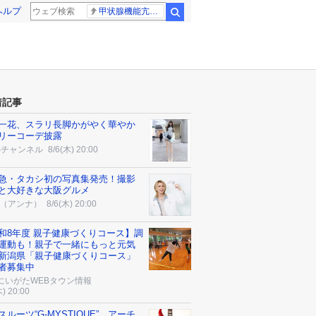
ヘルプ
甲状腺機能亢進症
検索
着記事
一花、スラリ長脚かがやく華やか
リーコーデ披露
Sチャンネル
8/6(木) 20:00
急・タカシ初の写真集発売！撮影
と大好きな大阪グルメ
na（アンナ）
8/6(木) 20:00
和8年度 親子健康づくりコース】調
運動も！親子で一緒にもっと元気
新潟県「親子健康づくりコース」
者募集中
にいがたWEBタウン情報
木) 20:00
スルーツ“G-MYSTIQUE”、アーチ