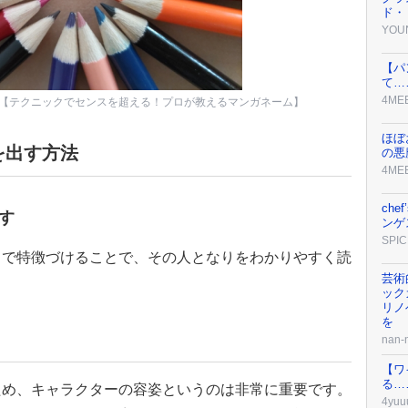
ド・
YOU
【パ
て…
4ME
テクニックでセンスを超える！プロが教えるマンガネーム】
ほぼ
を出す方法
の悪
4ME
che
す
ンゲ
SPIC
目で特徴づけることで、その人となりをわかりやすく読
芸術
ック
リノ
を
」
nan
【ワ
る…
ため、キャラクターの容姿というのは非常に重要です。
4yuu