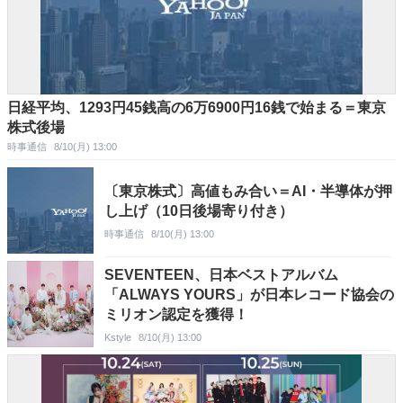
日経平均、1293円45銭高の6万6900円16銭で始まる＝東京
株式後場
時事通信
8/10(月) 13:00
〔東京株式〕高値もみ合い＝AI・半導体が押
し上げ（10日後場寄り付き）
時事通信
8/10(月) 13:00
SEVENTEEN、日本ベストアルバム
「ALWAYS YOURS」が日本レコード協会の
ミリオン認定を獲得！
Kstyle
8/10(月) 13:00