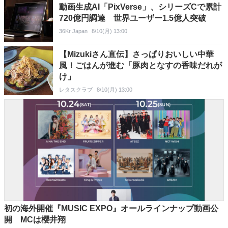
動画生成AI「PixVerse」、シリーズCで累計
720億円調達 世界ユーザー1.5億人突破
36Kr Japan
8/10(月) 13:00
【Mizukiさん直伝】さっぱりおいしい中華
風！ごはんが進む「豚肉となすの香味だれが
け」
レタスクラブ
8/10(月) 13:00
初の海外開催『MUSIC EXPO』オールラインナップ動画公
開 MCは櫻井翔