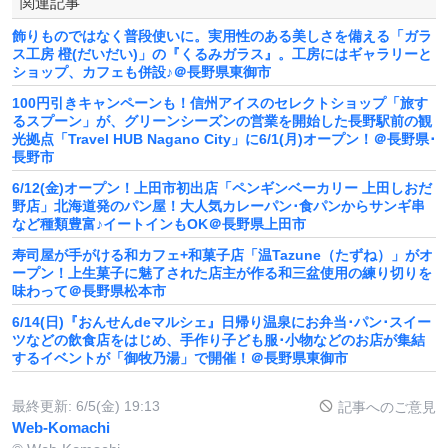
関連記事
飾りものではなく普段使いに。実用性のある美しさを備える「ガラ
ス工房 橙(だいだい)」の『くるみガラス』。工房にはギャラリーと
ショップ、カフェも併設♪＠長野県東御市
100円引きキャンペーンも！信州アイスのセレクトショップ「旅す
るスプーン」が、グリーンシーズンの営業を開始した長野駅前の観
光拠点「Travel HUB Nagano City」に6/1(月)オープン！＠長野県･
長野市
6/12(金)オープン！上田市初出店「ペンギンベーカリー 上田しおだ
野店」北海道発のパン屋！大人気カレーパン･食パンからサンギ串
など種類豊富♪イートインもOK＠長野県上田市
寿司屋が手がける和カフェ+和菓子店「温Tazune（たずね）」がオ
ープン！上生菓子に魅了された店主が作る和三盆使用の練り切りを
味わって＠長野県松本市
6/14(日)『おんせんdeマルシェ』日帰り温泉にお弁当･パン･スイー
ツなどの飲食店をはじめ、手作り子ども服･小物などのお店が集結
するイベントが「御牧乃湯」で開催！＠長野県東御市
最終更新:
6/5(金) 19:13
記事へのご意見
Web-Komachi