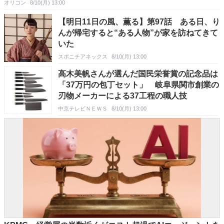
オリコン
8/10(月) 13:00
【明日11日の風、薫る】第97話 ある日、り
んが帰宅すると“ある人物”が家を訪ねてきて
いた
スポニチアネックス
8/10(月) 13:00
高木美帆さんが選んだ国民栄誉賞の記念品は
「37万円の包丁セット」 岐阜県関市創業の
刃物メーカーによる37工程の職人技
中京テレビＮＥＷＳ
8/10(月) 13:00