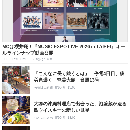
MCは櫻井翔！『MUSIC EXPO LIVE 2026 in TAIPEI』オー
ルラインナップ動画公開
THE FIRST TIMES
8/10(月) 13:00
「こんなに長く続くとは」 停電4日目、疲
労色濃く 奄美大島 台風13号
南海日日新聞
8/10(月) 13:00
大塚の沖縄料理店で出会った、泡盛蔵が造る
島ウイスキーの新しい世界
おとなの週末
8/10(月) 13:00