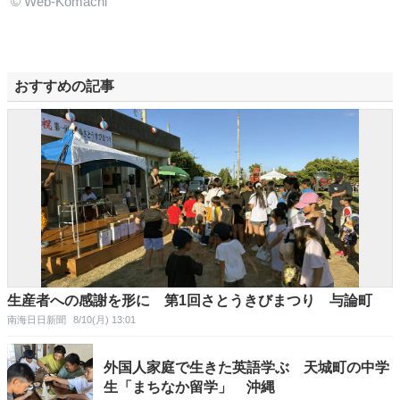
© Web-Komachi
おすすめの記事
生産者への感謝を形に 第1回さとうきびまつり 与論町
南海日日新聞
8/10(月) 13:01
外国人家庭で生きた英語学ぶ 天城町の中学
生「まちなか留学」 沖縄