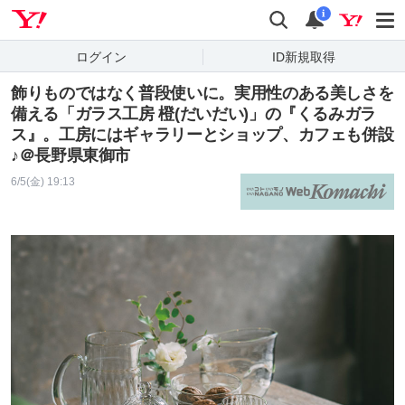
Yahoo! JAPAN
検索
通知
i
ログイン
ID新規取得
飾りものではなく普段使いに。実用性のある美しさを
備える「ガラス工房 橙(だいだい)」の『くるみガラ
ス』。工房にはギャラリーとショップ、カフェも併設
♪＠長野県東御市
6/5(金) 19:13