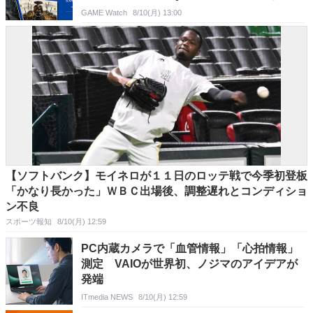
月17日まで
GAME Watch
8/10(月) 13:00
【ソフトバンク】モイネロが１１日のロッテ戦で今季初登板
「かなり長かった」ＷＢＣ出場後、調整遅れとコンディショ
ン不良
スポーツ報知
8/10(月) 12:59
PC内蔵カメラで「血管情報」「心拍情報」
測定 VAIOが世界初、ノジマのアイデアが
発端
ITmedia NEWS
8/10(月) 12:59