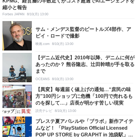
KPMG、経営層の半数近くがコスト超過でAIエージェントを
縮小と報告
Forbes JAPAN
8/10(月) 13:00
サム・メンデス監督のビートルズ4部作、ア
ビイ・ロードで撮影
映画.com
8/10(月) 13:00
【デニム近代史】2010年以降、デニムに何が
あったのか？ 熊谷隆志、辻田幹晴が手を取る
まで
OCEANS
8/10(月) 13:00
【異変】毎週届く値上げの通知…“庶民の味
方”100円ショップに危機「100円で売れるも
のを探して…」店長が明かす苦しい現実
読売テレビ
8/10(月) 13:00
プレステ夏アパレルや「ブラボ」新作アイテ
ムなど！ 「PlayStation Official Licensed
POP UP STORE by GRAPHT in 池袋駅」8