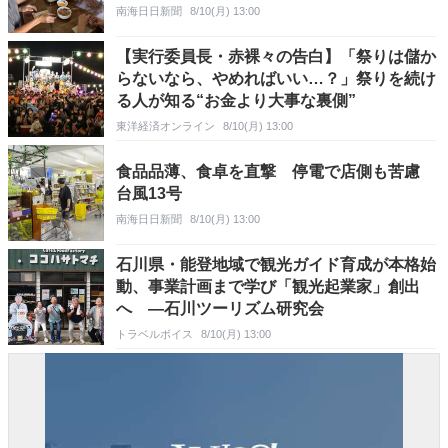
南海日日新聞
8/10(月) 13:00
【実行委員長・赤裸々の告白】「祭りは儲か
らないなら、やめればいい…？」祭りを続け
る人が知る“お金より大事な裏側”
東洋経済オンライン
8/10(月) 13:00
食品品薄、食卓を直撃 停電で店側も苦慮
台風13号
南海日日新聞
8/10(月) 13:00
石川県・能登地域で観光ガイド育成が本格始
動、事業計画まで学び「観光起業家」創出
へ ―石川ツーリズム研究会
トラベルボイス
8/10(月) 13:00