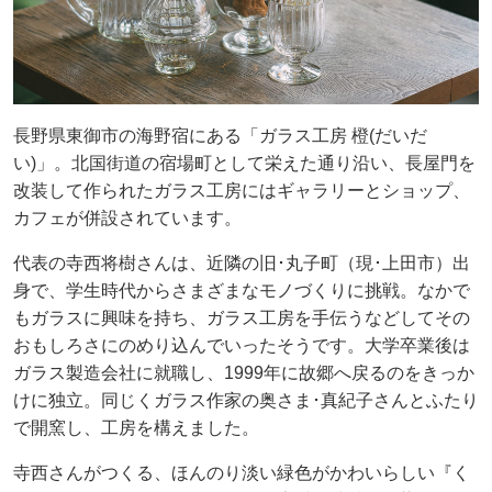
長野県東御市の海野宿にある「ガラス工房 橙(だいだ
い)」。北国街道の宿場町として栄えた通り沿い、長屋門を
改装して作られたガラス工房にはギャラリーとショップ、
カフェが併設されています。
代表の寺西将樹さんは、近隣の旧･丸子町（現･上田市）出
身で、学生時代からさまざまなモノづくりに挑戦。なかで
もガラスに興味を持ち、ガラス工房を手伝うなどしてその
おもしろさにのめり込んでいったそうです。大学卒業後は
ガラス製造会社に就職し、1999年に故郷へ戻るのをきっか
けに独立。同じくガラス作家の奥さま･真紀子さんとふたり
で開窯し、工房を構えました。
寺西さんがつくる、ほんのり淡い緑色がかわいらしい『く