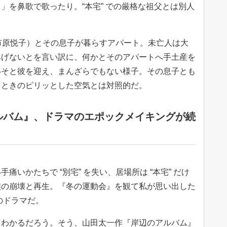
」を鼻歌で歌ったり。“本宅” での厳格な祖父とは別人
（市原悦子）とその息子が暮らすアパート。未亡人は大
あげないとを言い訳に、何かとそのアパートへ手土産を
いそと彼を迎え、まんざらでもない様子。その息子とも
るときのピリッとした空気とは対照的だ。
ルバム』、ドラマのエポックメイキングが続
いかたちで “別宅” を失い、居場所は “本宅” だけ
族の崩壊と再生。『冬の運動会』を観て私が思い出した
のドラマだ。
ぐわかるだろう。そう、山田太一作『岸辺のアルバム』