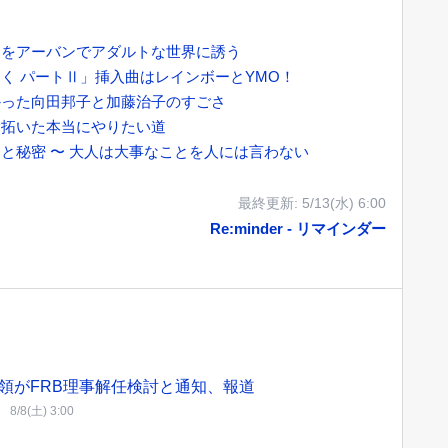
間をアーバンでアダルトな世界に誘う
く パートⅡ」挿入曲はレインボーとYMO！
かった向田邦子と加藤治子のすごさ
て拓いた本当にやりたい道
と秘密 〜 大人は大事なことを人には言わない
最終更新:
5/13(水) 6:00
Re:minder - リマインダー
領がFRB理事解任検討と通知、報道
8/8(土) 3:00