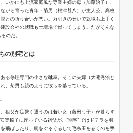
）、いかにも上流家庭風な専業主婦の母（加藤治子）、
しながら育った青年・菊男（根津甚八）が主人公。高校
父親との折り合いが悪い。万引きのせいで就職も上手く
手建設会社の就職も土壇場で蹴ってしまう。だがそんな
あるのだ。
ちの別宅とは
にある修理専門の小さな靴屋。そこの夫婦（大滝秀治と
られ、菊男も親のように彼らを慕っている。
い。
ら、祖父が足繫く通うのは若い女（藤田弓子）が暮らす
で安楽椅子に座っている祖父が、“別宅” ではドテラを羽
レを飛ばしたり、腕をぐるぐるして毛糸玉を巻くのを手