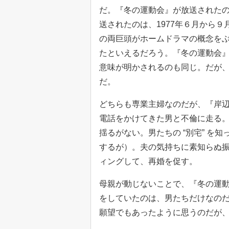
だ。『冬の運動会』が放送されたの
送されたのは、1977年６月から９
の両巨頭がホームドラマの概念を
たといえるだろう。『冬の運動会
意味が明かされるのも同じ。だが
だ。
どちらも専業主婦なのだが、『岸
電話をかけてきた男と不倫に走る
揺るがない。男たちの “別宅” を
するが）。夫の気持ちに素知らぬ
ィングして、再婚を促す。
母親が動じないことで、『冬の運
をしていたのは、男たちだけなの
願望でもあったように思うのだが