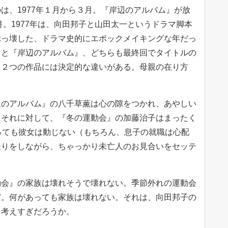
は、1977年１月から３月。『岸辺のアルバム』が放
月。1977年は、向田邦子と山田太一というドラマ脚本
ぶっ壊した、ドラマ史的にエポックメイキングな年だっ
』と『岸辺のアルバム』、どちらも最終回でタイトルの
、２つの作品には決定的な違いがある。母親の在り方
辺のアルバム』の八千草薫は心の隙をつかれ、あやしい
。それに対して、『冬の運動会』の加藤治子はまったく
知っても彼女は動じない（もちろん、息子の就職は心配
振りをしながら、ちゃっかり未亡人のお見合いをセッテ
動会』の家族は壊れそうで壊れない。季節外れの運動会
だ。何があっても家族は壊れない。それは、向田邦子の
、考えすぎだろうか。