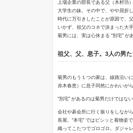
上場企業の部長である父（木村功
大学生の妹。その中で、やや屈折
時代に万引きしたことが原因で、
いかず、祖父のコネで決まった大
菊男には、実は心休まる “別宅” が
祖父、父、息子。3人の男た
菊男のもう１つの家は、線路沿い
赤木春恵）に息子同然にかわいが
“別宅” があるのは菊男だけではな
会社や碁会所に行く振りをしなが
長屋。“本宅” ではビシッと着物姿
織ってこたつでゴロゴロ。ダジャ