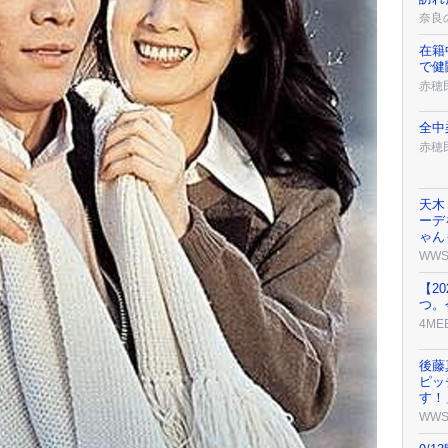
奈良
在籍
で健
赤穂
全中
赤穂
天木
ーデ
ゃん
WW
【2
つ。
4ME
後藤
ピッ
す！
WW