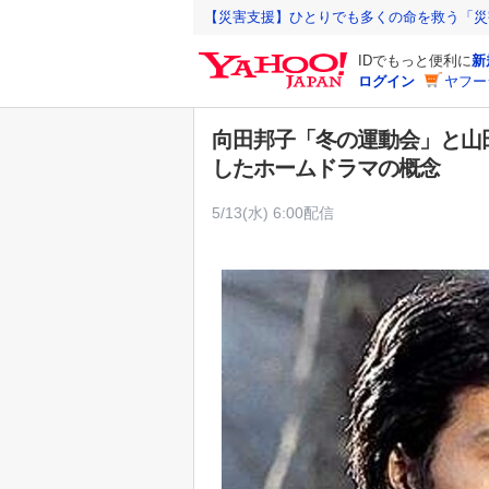
Y
【災害支援】ひとりでも多くの命を救う「災
a
IDでもっと便利に
新
h
ログイン
ヤフー
o
o
向田邦子「冬の運動会」と山
!
したホームドラマの概念
J
A
5/13(水) 6:00配信
P
A
N