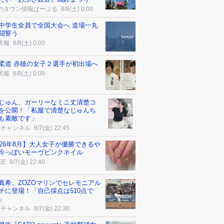
のタウン情報ぱーぷる
8/8(土) 0:00
中学生全員で全国大会へ 道場一丸
闘誓う
民報
8/8(土) 0:00
柔道 赤穂の女子２選手が初出場へ
民報
8/8(土) 0:00
じゅん、ガーリーなミニ丈清楚コ
を公開！「私服で清楚なじゅんち
も素敵です」
Sチャンネル
8/7(金) 22:45
026年8月】大人女子が優勝できるや
今っぽいモーヴピンクネイル
EE
8/7(金) 22:40
真希、ZOZOマリンでセレモニアル
チに登場！「自己採点は510点で
」
Sチャンネル
8/7(金) 22:30