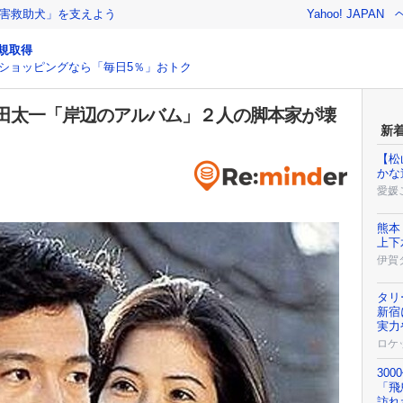
害救助犬」を支えよう
Yahoo! JAPAN
規取得
ショッピングなら「毎日5％」おトク
田太一「岸辺のアルバム」２人の脚本家が壊
新
【松
かな
愛媛
熊本
上下
伊賀
タリ
新宿
実力
ロケ
30
「飛
訪れ