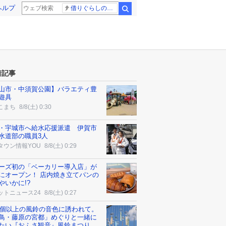
ヘルプ
借りぐらしのアリエッティ 耳をすませば
検索
着記事
山市・中須賀公園】バラエティ豊
遊具
こまち
8/8(土) 0:30
・宇城市へ給水応援派遣 伊賀市
水道部の職員3人
タウン情報YOU
8/8(土) 0:29
ーズ初の「ベーカリー導入店」が
にオープン！ 店内焼き立てパンの
やいかに!?
ットニュース24
8/8(土) 0:27
00個以上の風鈴の音色に誘われて。
鳥・藤原の宮都」めぐりと一緒に
たい『おふさ観音』風鈴まつり