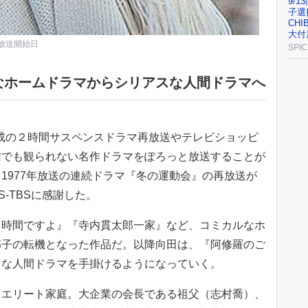
9/1
子選
CH
大付
」放送開始日
SPIC
なホームドラマからシリアスな人間ドラマへ
成の２時間サスペンスドラマ再放送やテレビショッピ
信でも観られない名作ドラマをぽろっと放送することが
1977年放送の連続ドラマ『冬の運動会』の再放送が
-TBSに感謝した。
『時間ですよ』『寺内貫太郎一家』など、コミカルなホ
邦子の転機となった作品だ。以降向田は、『阿修羅のご
スな人間ドラマを手掛けるようになっていく。
るエリート家庭。大企業の会長である祖父（志村喬）、