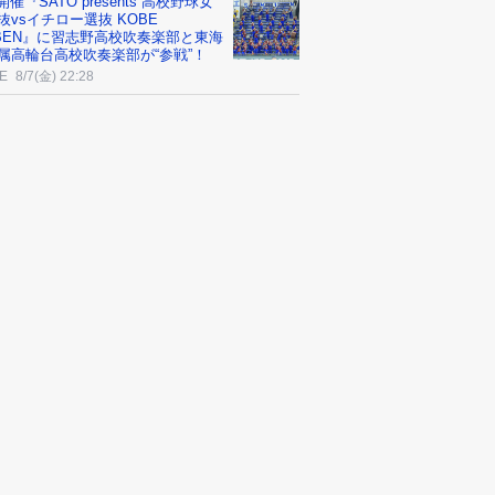
3開催『SATO presents 高校野球女
抜vsイチロー選抜 KOBE
IBEN』に習志野高校吹奏楽部と東海
属高輪台高校吹奏楽部が“参戦”！
E
8/7(金) 22:28