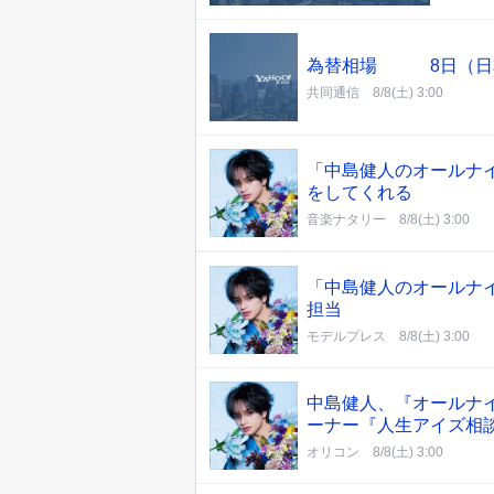
為替相場 8日（日
共同通信
8/8(土) 3:00
「中島健人のオールナ
をしてくれる
音楽ナタリー
8/8(土) 3:00
「中島健人のオールナイ
担当
モデルプレス
8/8(土) 3:00
中島健人、『オールナイ
ーナー『人生アイズ相
オリコン
8/8(土) 3:00