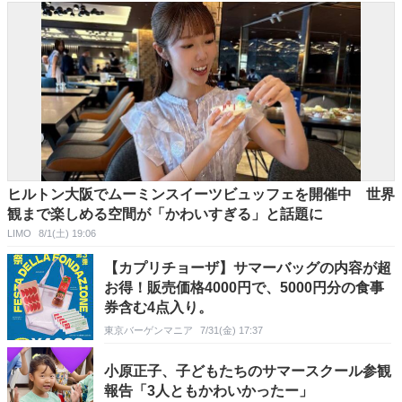
ヒルトン大阪でムーミンスイーツビュッフェを開催中 世界
観まで楽しめる空間が「かわいすぎる」と話題に
LIMO
8/1(土) 19:06
【カプリチョーザ】サマーバッグの内容が超
お得！販売価格4000円で、5000円分の食事
券含む4点入り。
東京バーゲンマニア
7/31(金) 17:37
小原正子、子どもたちのサマースクール参観
報告「3人ともかわいかったー」