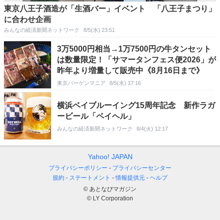
東京八王子酒造が「生酒バー」イベント 「八王子まつり」
に合わせ企画
みんなの経済新聞ネットワーク
8/5(水) 23:51
3万5000円相当→1万7500円の牛タンセット
は数量限定！「サマータンフェス便2026」が
昨年より増量して販売中《8月16日まで》
東京バーゲンマニア
8/5(水) 17:16
横浜ベイブルーイング15周年記念 新作ラガ
ービール「ベイヘル」
みんなの経済新聞ネットワーク
8/4(火) 12:17
Yahoo! JAPAN
プライバシーポリシー
プライバシーセンター
規約
ステートメント
情報提供元
ヘルプ
© あとなびマガジン
© LY Corporation