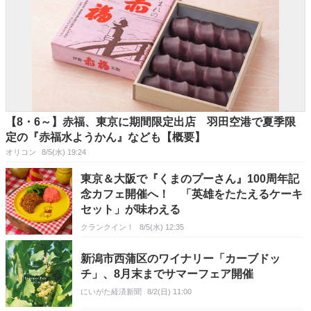
【8・6～】赤福、東京に期間限定出店 羽田空港で夏季限
定の『赤福水ようかん』なども【概要】
オリコン
8/5(水) 19:24
東京＆大阪で『くまのプーさん』100周年記
念カフェ開催へ！ 「英雄をたたえるケーキ
セット」が味わえる
クランクイン！
8/5(水) 12:35
新潟市西蒲区のワイナリー「カーブドッ
チ」、8月末までサマーフェア開催
にいがた経済新聞
8/2(日) 11:00