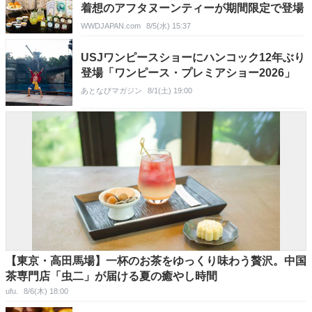
着想のアフタヌーンティーが期間限定で登場
WWDJAPAN.com
8/5(水) 15:37
USJワンピースショーにハンコック12年ぶり
登場「ワンピース・プレミアショー2026」
あとなびマガジン
8/1(土) 19:00
【東京・高田馬場】一杯のお茶をゆっくり味わう贅沢。中国
茶専門店「虫二」が届ける夏の癒やし時間
ufu.
8/6(木) 18:00