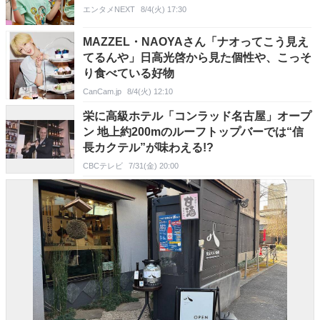
エンタメNEXT
8/4(火) 17:30
MAZZEL・NAOYAさん「ナオってこう見え
てるんや」日高光啓から見た個性や、こっそ
り食べている好物
CanCam.jp
8/4(火) 12:10
栄に高級ホテル「コンラッド名古屋」オープ
ン 地上約200mのルーフトップバーでは“信
長カクテル”が味わえる!?
CBCテレビ
7/31(金) 20:00