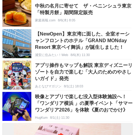
中秋の名月に寄せて ザ・ペニンシュラ東京
「特製月餅」期間限定販売
家庭画報.com
8/6(木) 8:05
【NewOpen】東京湾に面した、全室オーシ
ャンフロントのホテル「GRAND MONday
Resort 東京ベイ舞浜」が誕生しました！
浦安に住みたい！Web
8/6(木) 11:30
アプリ操作もマップも解説 東京ディズニーリ
ゾートを自力で楽しむ「大人のためのやさし
いガイド」発売
あとなびマガジン
8/1(土) 18:03
映像とアプリで楽しむ没入型体験施設へ！
「ワンダリア横浜 」の夏季イベント「サマー
ワンダリア2026」を体験《夏のおでかけ》
HugKum
8/1(土) 11:30