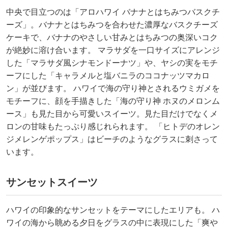
中央で目立つのは「アロハワイ バナナとはちみつバスクチ
ーズ」。バナナとはちみつを合わせた濃厚なバスクチーズ
ケーキで、バナナのやさしい甘みとはちみつの奥深いコク
が絶妙に溶け合います。 マラサダを一口サイズにアレンジ
した「マラサダ風シナモンドーナツ」や、ヤシの実をモチ
ーフにした「キャラメルと塩バニラのココナッツマカロ
ン」が並びます。 ハワイで海の守り神とされるウミガメを
モチーフに、顔を手描きした「海の守り神 ホヌのメロンム
ース」も見た目から可愛いスイーツ。見た目だけでなくメ
ロンの甘味もたっぷり感じれられます。 「ヒトデのオレン
ジメレンゲポップス」はビーチのようなグラスに刺さって
います。
サンセットスイーツ
ハワイの印象的なサンセットをテーマにしたエリアも。 ハ
ワイの海から眺める夕日をグラスの中に表現にした「爽や