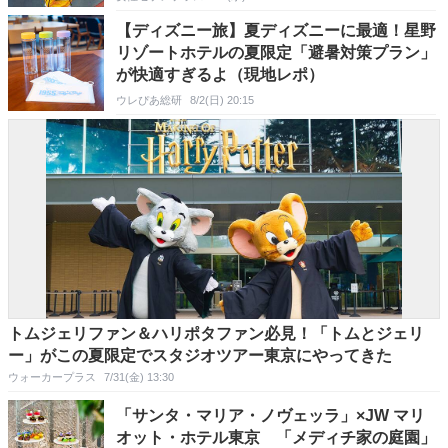
【ディズニー旅】夏ディズニーに最適！星野
リゾートホテルの夏限定「避暑対策プラン」
が快適すぎるよ（現地レポ）
ウレぴあ総研
8/2(日) 20:15
トムジェリファン＆ハリポタファン必見！「トムとジェリ
ー」がこの夏限定でスタジオツアー東京にやってきた
ウォーカープラス
7/31(金) 13:30
「サンタ・マリア・ノヴェッラ」×JW マリ
オット・ホテル東京 「メディチ家の庭園」