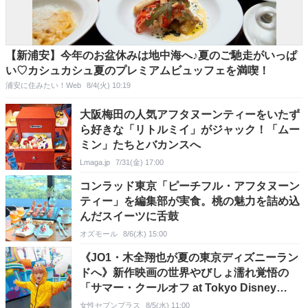
【新浦安】今年のお盆休みは地中海へ♪夏のご馳走がいっぱ
い♡カシュカシュ夏のプレミアムビュッフェを満喫！
浦安に住みたい！Web
8/4(火) 10:19
大阪梅田の人気アフタヌーンティーをいたず
ら好きな「リトルミイ」がジャック！「ムー
ミン」たちとバカンスへ
Lmaga.jp
7/31(金) 17:00
コンラッド東京「ピーチフル・アフタヌーン
ティー」を編集部が実食。桃の魅力を詰め込
んだスイーツに舌鼓
オズモール
8/6(木) 15:00
《JO1・木全翔也が夏の東京ディズニーラン
ドへ》新作映画の世界やびしょ濡れ覚悟の
「サマー・クールオフ at Tokyo Disney
Resort」の見どころを紹介
女性セブンプラス
8/5(水) 11:00