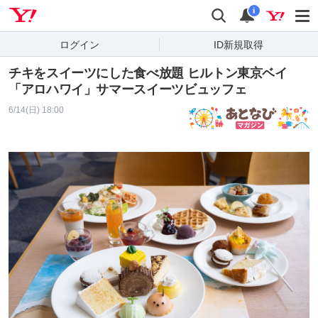
Yahoo! JAPAN
検索
通知
i
ログイン
ID新規取得
チキをスイーツにした食べ放題 ヒルトン東京ベイ
「アロハワイ」サマースイーツビュッフェ
6/14(日) 18:00