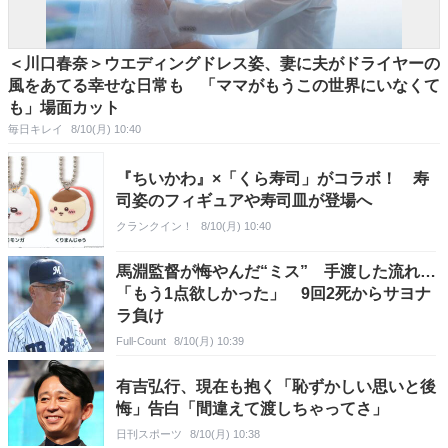
＜川口春奈＞ウエディングドレス姿、妻に夫がドライヤーの
風をあてる幸せな日常も 「ママがもうこの世界にいなくて
も」場面カット
毎日キレイ
8/10(月) 10:40
『ちいかわ』×「くら寿司」がコラボ！ 寿
司姿のフィギュアや寿司皿が登場へ
クランクイン！
8/10(月) 10:40
馬淵監督が悔やんだ“ミス” 手渡した流れ…
「もう1点欲しかった」 9回2死からサヨナ
ラ負け
Full-Count
8/10(月) 10:39
有吉弘行、現在も抱く「恥ずかしい思いと後
悔」告白「間違えて渡しちゃってさ」
日刊スポーツ
8/10(月) 10:38