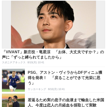
「VIVANT」新庄役・竜星涼 「お体、大丈夫ですか？」の
声に「ずっと縛られてましたから」
スポニチアネックス
8/10(月) 10:41
PSG、アストン・ヴィラからDFディニュ獲
得を発表！ 「戻ることができて光栄に思
う」
サッカーキング
8/10(月) 10:41
若返るため実の息子の血液まで輸血した米国
人、今度は恋人の月経血を採取して実験