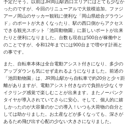
予定だそう。以前はJR岡山駅西口エリアにはとても少なか
ったのですが、今回のリニューアルで大規模追加。ファジ
アーノ岡山のサッカー観戦に便利な「岡山県総合グラウン
ド」のポートが大きくなったり、駅の西口側からアクセス
できる観光スポット「池田動物園」に新しいポートが出来
たりと便利になりました。台数も現在は500台が稼働中と
のことですが、令和12年までには900台まで増やす計画と
の事です。
また、自転車本体は全台電動アシスト付きになり、多少の
アップダウンも気にせず走れるようになりました。前述の
「池田動物園」は、JR岡山駅から自転車で約20分と少々距
離がありますが、電動アシスト付きなので負担が少なくサ
イクリング感覚で楽しむことが出来ます。またノーパンク
タイヤが導入されていてさらに安心。そして、個人的に嬉
しかったのが大容量のかごの導入！いつも大荷物の自分と
しては助かりました。お土産などが多くなっても、深さが
あるため飛び出す心配の少ない大きさになりました。