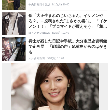
中央日報日本語版
8/10(月) 10:40
孫「大正生まれのじいちゃん、イケメンや
ろ？」→投稿された“まさかの姿”に…「イケ
メン！！」「ブロマイドが買えそう」「相当
モテたはず！」
ほ・とせなNEWS
8/10(月) 10:40
兵士が残した日記や手紙…大分市歴史資料館
で企画展 「戦場の声」硫黄島からのはがき
も
大分合同新聞
8/10(月) 10:40