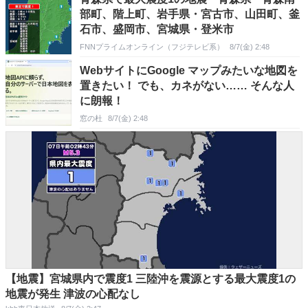
部町、階上町、岩手県・宮古市、山田町、釜
石市、盛岡市、宮城県・登米市
FNNプライムオンライン（フジテレビ系）
8/7(金) 2:48
WebサイトにGoogle マップみたいな地図を
置きたい！ でも、カネがない…… そんな人
に朗報！
窓の杜
8/7(金) 2:48
【地震】宮城県内で震度1 三陸沖を震源とする最大震度1の
地震が発生 津波の心配なし