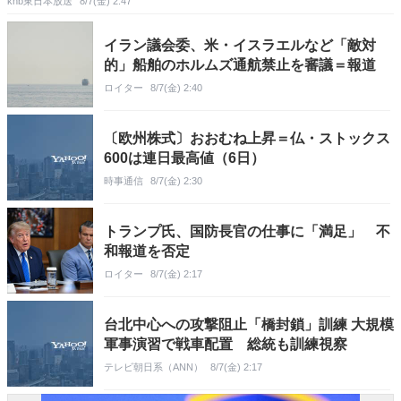
khb東日本放送
8/7(金) 2:47
イラン議会委、米・イスラエルなど「敵対
的」船舶のホルムズ通航禁止を審議＝報道
ロイター
8/7(金) 2:40
〔欧州株式〕おおむね上昇＝仏・ストックス
600は連日最高値（6日）
時事通信
8/7(金) 2:30
トランプ氏、国防長官の仕事に「満足」 不
和報道を否定
ロイター
8/7(金) 2:17
台北中心への攻撃阻止「橋封鎖」訓練 大規模
軍事演習で戦車配置 総統も訓練視察
テレビ朝日系（ANN）
8/7(金) 2:17