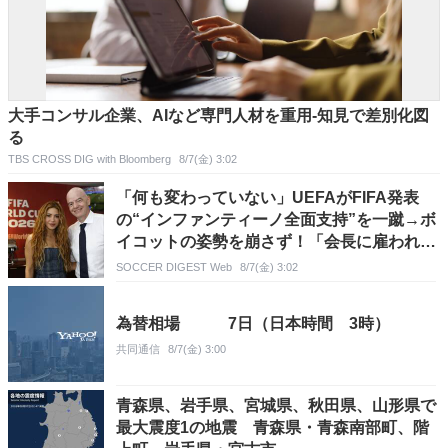
大手コンサル企業、AIなど専門人材を重用-知見で差別化図
る
TBS CROSS DIG with Bloomberg
8/7(金) 3:02
「何も変わっていない」UEFAがFIFA発表
の“インファンティーノ全面支持”を一蹴→ボ
イコットの姿勢を崩さず！「会長に雇われた
一部の人びとが…」
SOCCER DIGEST Web
8/7(金) 3:02
為替相場 7日（日本時間 3時）
共同通信
8/7(金) 3:00
青森県、岩手県、宮城県、秋田県、山形県で
最大震度1の地震 青森県・青森南部町、階