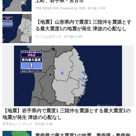
上町、岩手県・宮古市
TBS NEWS DIG Powered by JNN
8/7(金) 2:49
【地震】山形県内で震度1 三陸沖を震源とす
る最大震度1の地震が発生 津波の心配なし
さくらんぼテレビ
8/7(金) 2:49
【地震】岩手県内で震度1 三陸沖を震源とする最大震度1の
地震が発生 津波の心配なし
岩手めんこいテレビ
8/7(金) 2:49
青森県で最大震度1の地震 青森県・青森南