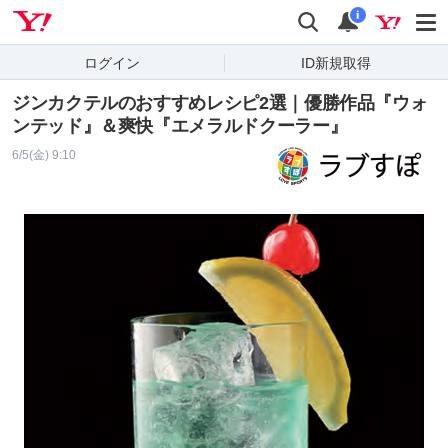
Yahoo! JAPAN
検索
通知
i
ログイン
ID新規取得
ジンカクテルのおすすめレシピ2選｜優勝作品『ウォ
ンテッド』＆爽快『エメラルドクーラー』
6/5(金) 9:10