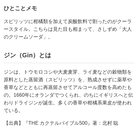
ひとことメモ
スピリッツに柑橘類を加えて炭酸飲料で割ったのがクーラ
ースタイル。こちらは見た目も相まって、さしずめ「大人
のクリームソーダ」。
ジン（Gin）とは
ジンは、トウモロコシや大麦麦芽、ライ麦などの穀物類を
原料とした蒸留酒（スピリッツ）を、熟成させずに薬草や
香草などとともに再蒸留させてアルコール度数を高めたも
の。1660年にオランダでつくられ、のちにイギリスへと伝
わりドライジンが誕生。多くの香草や柑橘系果皮が使われ
ている。
【出典】『THE カクテルバイブル500』著：北村 聡