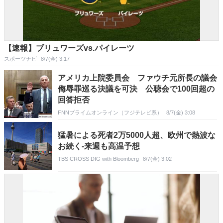
【速報】ブリュワーズvs.パイレーツ
スポーツナビ
8/7(金) 3:17
アメリカ上院委員会 ファウチ元所長の議会
侮辱罪巡る決議を可決 公聴会で100回超の
回答拒否
FNNプライムオンライン（フジテレビ系）
8/7(金) 3:08
猛暑による死者2万5000人超、欧州で熱波な
お続く-来週も高温予想
TBS CROSS DIG with Bloomberg
8/7(金) 3:02