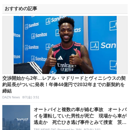
おすすめの記事
交渉開始から2年…レアル・マドリードとヴィニシウスの契
約延長がついに発表！年俸44億円で2032年までの新契約を
締結
DAZN News
8/7(金) 3:51
オートバイと複数の車が絡む事故 オートバ
イを運転していた男性が死亡 現場から車が
逃走か 死亡ひき逃げ事件とみて捜査 茨
城・常総市
TBS NEWS DIG Powered by JNN
8/7(金) 3:51