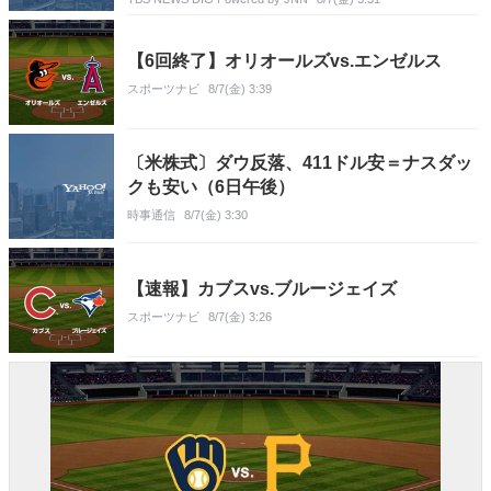
【6回終了】オリオールズvs.エンゼルス
スポーツナビ
8/7(金) 3:39
〔米株式〕ダウ反落、411ドル安＝ナスダッ
クも安い（6日午後）
時事通信
8/7(金) 3:30
【速報】カブスvs.ブルージェイズ
スポーツナビ
8/7(金) 3:26