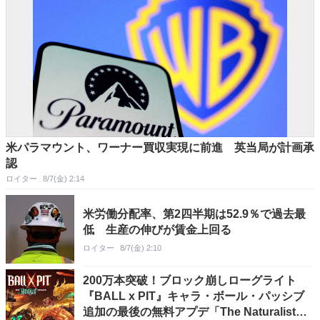
米パラマウント、ワーナー買収実現に前進 英当局が計画承
認
ロイター
8/7(金) 2:14
米労働分配率、第2四半期は52.9％で過去最
低 生産の伸びが賃金上回る
ロイター
8/7(金) 2:10
200万本突破！ブロック崩しローグライト
『BALL x PIT』キャラ・ボール・パッシブ
追加の最後の無料アプデ「The Naturalist」