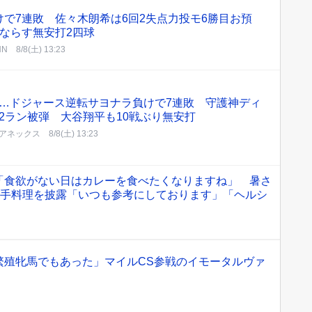
で7連敗 佐々木朗希は6回2失点力投モ6勝目お預
ならす無安打2四球
NN
8/8(土) 13:23
…ドジャース逆転サヨナラ負けで7連敗 守護神ディ
2ラン被弾 大谷翔平も10戦ぶり無安打
アネックス
8/8(土) 13:23
「食欲がない日はカレーを食べたくなりますね」 暑さ
”手料理を披露「いつも参考にしております」「ヘルシ
繁殖牝馬でもあった」マイルCS参戦のイモータルヴァ