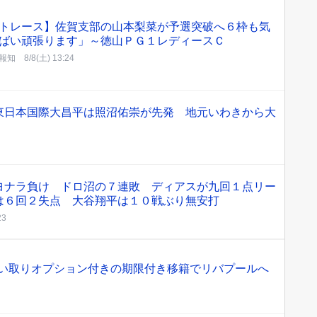
トレース】佐賀支部の山本梨菜が予選突破へ６枠も気
ばい頑張ります」～徳山ＰＧ１レディースＣ
報知
8/8(土) 13:24
東日本国際大昌平は照沼佑崇が先発 地元いわきから大
ヨナラ負け ドロ沼の７連敗 ディアスが九回１点リー
は６回２失点 大谷翔平は１０戦ぶり無安打
23
買い取りオプション付きの期限付き移籍でリバプールへ