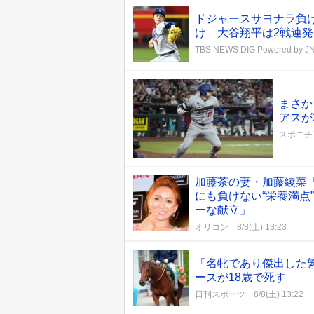
ドジャースサヨナラ負け
け 大谷翔平は2戦連発
TBS NEWS DIG Powered by J
まさか
アスが
スポニチ
加藤茶の妻・加藤綾菜
にも負けない“栄養満点
ーな献立」
オリコン
8/8(土) 13:23
「名牝であり傑出した
ースが18歳で死す
日刊スポーツ
8/8(土) 13:22