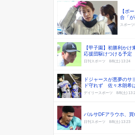
【ボー
合「が
スポーツ
【甲子園】初勝利かけ
応援団駆けつける予定
日刊スポーツ
8/8(土) 13:24
ドジャースが悪夢のサ
ド守れず 佐々木朗希
デイリースポーツ
8/8(土) 13:
バルサDFアラウホ、
日刊スポーツ
8/8(土) 13:23