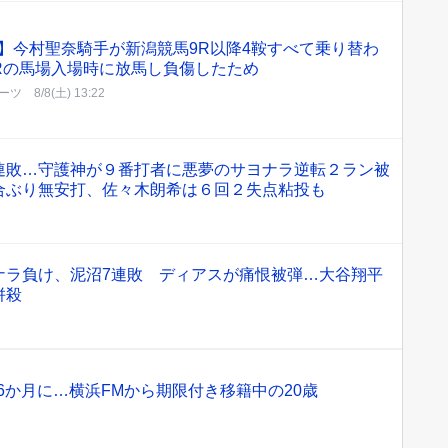
A】今村聖奈騎手が新潟競馬9R以降4鞍すべて乗り替わ
Rの馬場入場時に放馬し負傷したため
ーツ
8/8(土) 13:22
連敗…守護神が９番打者に悪夢のサヨナラ逆転２ラン被
合ぶり無安打、佐々木朗希は６回２失点粘投も
ナラ負け、泥沼7連敗 ディアスが痛恨被弾…大谷翔平
併殺
6か月に…横浜FMから期限付き移籍中の20歳