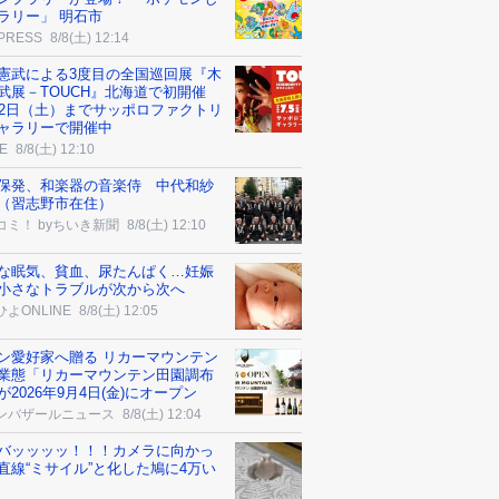
ラリー」 明石市
 PRESS
8/8(土) 12:14
憲武による3度目の全国巡回展『木
武展－TOUCH』北海道で初開催
22日（土）までサッポロファクトリ
ャラリーで開催中
E
8/8(土) 12:10
保発、和楽器の音楽侍 中代和紗
（習志野市在住）
コミ！ byちいき新聞
8/8(土) 12:10
な眠気、貧血、尿たんぱく…妊娠
小さなトラブルが次から次へ
よONLINE
8/8(土) 12:05
ン愛好家へ贈る リカーマウンテン
業態「リカーマウンテン田園調布
が2026年9月4日(金)にオープン
ンバザールニュース
8/8(土) 12:04
バッッッッ！！！カメラに向かっ
直線“ミサイル”と化した鳩に4万い