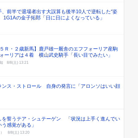
、前半で退場者出す大誤算も後半10人で逆転した“姿
、1G1Aの金子拓郎「日に日によくなっている」
５Ｒ・２歳新馬】鹿戸雄一厩舎のエフフォーリア産駒
ォーリアは４着 横山武史騎手「長い目でみたい」
知
8/8(土) 13:21
ランス・ストロール 自身の発言に「アロンソはいい顔
しを誓うテア・シュテーゲン 「状況は上手く進んでい
いう感覚がある」
b）
8/8(土) 13:20