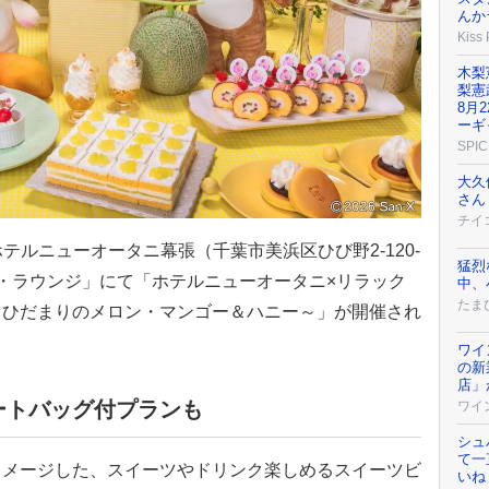
んか
Kiss
木梨
梨憲
8月
ーギ
SPIC
大久
さん
チイ
、ホテルニューオータニ幕張（千葉市美浜区ひび野2-120-
猛烈
・ラウンジ」にて「ホテルニューオータニ×リラック
中、
たまひ
～ひだまりのメロン・マンゴー＆ハニー～」が開催され
ワイ
の新
店」
ートバッグ付プランも
ワイ
シュ
て一
イメージした、スイーツやドリンク楽しめるスイーツビ
いね