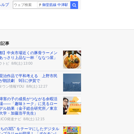
ヘルプ
御堂筋線 中津駅
検索
着記事
都】中央市場近くの豚骨ラーメン
あっさり上品な一杯「ななつ屋」
ウトピ
8/8(土) 13:00
賢治作品で平和考える 上野市民
が朗読劇 9日に伊賀で
タウン情報YOU
8/8(土) 12:27
障害の子の成長がつながる余暇活
場――「趣味トーク」に見るロー
デル効果（金子総合研究所／東京
大学・加藤浩平先生）
ALICO発達ナビ
8/8(土) 12:15
立ちの3匹” をテーマにしたデジタル
ンプラリーが登場！ 「ポケモンし