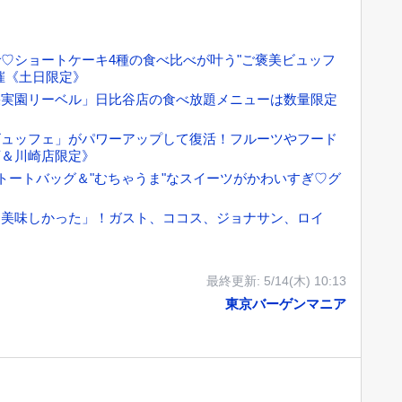
♡ショートケーキ4種の食べ比べが叶う"ご褒美ビュッフ
催《土日限定》
果実園リーベル」日比谷店の食べ放題メニューは数量限定
ビュッフェ」がパワーアップして復活！フルーツやフード
店＆川崎店限定》
トートバッグ＆"むちゃうま"なスイーツがかわいすぎ♡グ
超美味しかった」！ガスト、ココス、ジョナサン、ロイ
最終更新:
5/14(木) 10:13
東京バーゲンマニア