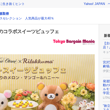
クに生き抜くヒント
Yahoo! JAPAN
規取得
スセレクション 人気商品が最大40％
のコラボスイーツビュッフェ
新
【京
店！
キョ
宮沢
劇場
伊賀
発達
動の
ルモ
学芸
LIT
“旅
スタ