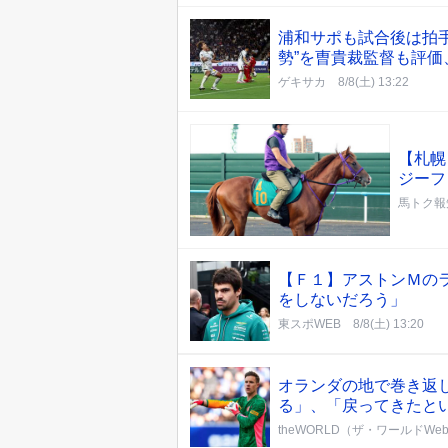
浦和サポも試合後は拍手
勢”を曺貴裁監督も評価
ゲキサカ
8/8(土) 13:22
【札幌
ジーフ
馬トク報
【Ｆ１】アストンＭの
をしないだろう」
東スポWEB
8/8(土) 13:20
オランダの地で巻き返
る」、「戻ってきたと
theWORLD（ザ・ワールドWe