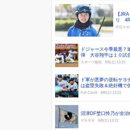
【JR
り 4
中日スポ
ドジャース今季最悪７
弾 大谷翔平は１０試
スポーツ報知
8/8(土) 13:22
ド軍が悪夢の逆転サヨ
は盗塁失敗＆絶好機で
Full-Count
8/8(土) 13:22
沼津DF埜口怜乃が全治
ゲキサカ
8/8(土) 13:22