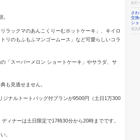
おた
さわ
類。
交換
ショ
北九
「リラックマのあんこくりーむホットケーキ」、キイロ
イトリのもふもふマンゴームース」など可愛らしいコラ
の「スーパーメロン ショートケーキ」やサラダ、サ
。
特典も見逃せません。
オリジナルトートバッグ付プランが9500円（土日1万300
、ディナーは土日限定で17時30分から20時までです。
さい。