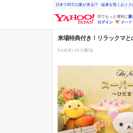
Y
日本で45℃の夏が来る!? 猛暑を賢くおト
a
IDでもっと便利に
新
h
ログイン
ボーナ
o
o
来場特典付き！リラックマと
!
J
5/14(木) 10:13配信
A
P
A
N