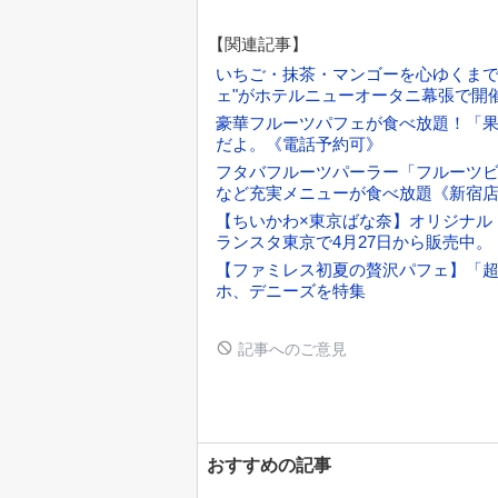
【関連記事】
いちご・抹茶・マンゴーを心ゆくまで
ェ"がホテルニューオータニ幕張で開
豪華フルーツパフェが食べ放題！「
だよ。《電話予約可》
フタバフルーツパーラー「フルーツ
など充実メニューが食べ放題《新宿
【ちいかわ×東京ばな奈】オリジナル
ランスタ東京で4月27日から販売中。
【ファミレス初夏の贅沢パフェ】「
ホ、デニーズを特集
記事へのご意見
おすすめの記事