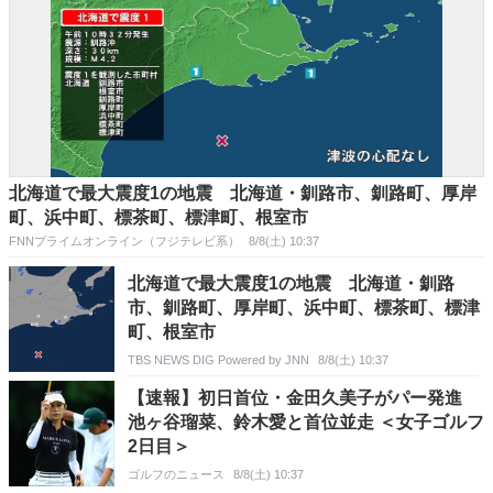
北海道で最大震度1の地震 北海道・釧路市、釧路町、厚岸
町、浜中町、標茶町、標津町、根室市
FNNプライムオンライン（フジテレビ系）
8/8(土) 10:37
北海道で最大震度1の地震 北海道・釧路
市、釧路町、厚岸町、浜中町、標茶町、標津
町、根室市
TBS NEWS DIG Powered by JNN
8/8(土) 10:37
【速報】初日首位・金田久美子がパー発進
池ヶ谷瑠菜、鈴木愛と首位並走 ＜女子ゴルフ
2日目＞
ゴルフのニュース
8/8(土) 10:37