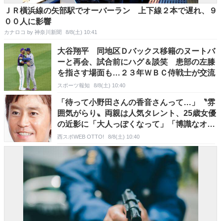
ＪＲ橫浜線の矢部駅でオーバーラン 上下線２本で遅れ、９
００人に影響
カナロコ by 神奈川新聞
8/8(土) 10:41
大谷翔平 同地区Ｄバックス移籍のヌートバ
ーと再会、試合前にハグ＆談笑 患部の左膝
を指さす場面も…２３年ＷＢＣ侍戦士が交流
スポーツ報知
8/8(土) 10:40
「待って小野田さんの香音さんって…」〝雰
囲気がらり〟両親は人気タレント、25歳女優
の近影に「大人っぽくなって」「博識なオー
ラが出て…」の声
西スポWEB OTTO!
8/8(土) 10:40