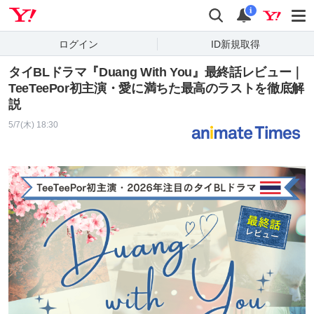
Yahoo! JAPAN
検索
通知
i
ログイン
ID新規取得
タイBLドラマ『Duang With You』最終話レビュー｜
TeeTeePor初主演・愛に満ちた最高のラストを徹底解
説
5/7(木) 18:30