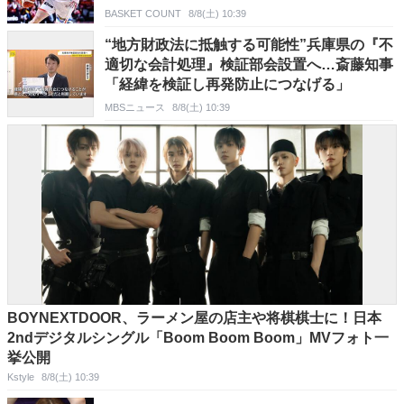
BASKET COUNT
8/8(土) 10:39
“地方財政法に抵触する可能性”兵庫県の『不
適切な会計処理』検証部会設置へ…斎藤知事
「経緯を検証し再発防止につなげる」
MBSニュース
8/8(土) 10:39
BOYNEXTDOOR、ラーメン屋の店主や将棋棋士に！日本
2ndデジタルシングル「Boom Boom Boom」MVフォト一
挙公開
Kstyle
8/8(土) 10:39