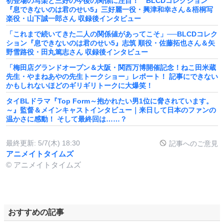
初登場の写楽と三好の今後の関係に注目！ BLCDコレクション
『息できないのは君のせい5』三好麗一役・興津和幸さん＆梧桐写
楽役・山下誠一郎さん 収録後インタビュー
「これまで続いてきた二人の関係値があってこそ」──BLCDコレク
ション『息できないのは君のせい5』志筑 順役・佐藤拓也さん＆矢
野雪路役・田丸篤志さん 収録後インタビュー
「梅田店グランドオープン＆大阪・関西万博開催記念！ねこ田米蔵
先生・やまねあやの先生トークショー」レポート！ 記事にできない
かもしれないほどのギリギリトークに大爆笑！
タイBLドラマ『Top Form～抱かれたい男1位に脅されています。
～』監督＆メインキャストインタビュー｜来日して日本のファンの
温かさに感動！ そして最終回は……？
最終更新:
5/7(木) 18:30
記事へのご意見
アニメイトタイムズ
© アニメイトタイムズ
おすすめの記事