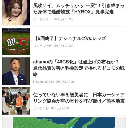
風吹ケイ、ムッチリから”一変”！引き締まっ
た身体で過酷競技「HYROX」見事完走
イーファイト
8/8(土) 10:39
【6回終了】ナショナルズvs.レッズ
スポーツナビ
8/8(土) 10:39
ahamoの「40GB化」は値上げの布石か？
通信品質改善と料金設定で揺れるドコモの戦
略
ITmedia Mobile
8/8(土) 10:38
使っていない車を被災者に 日本カーシェア
リング協会が車の寄付を呼び掛け／熊本地震
サンテレビ
8/8(土) 10:37