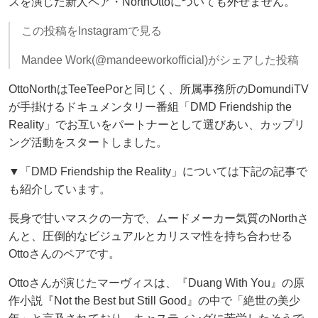
スを演じた新人ペア・NorthOttoについても外せません。
この投稿をInstagramで見る
Mandee Work(@mandeeworkofficial)がシェアした投稿
OttoNorthはTeeTeePorと同じく、所属事務所のDomundiTV
が手掛けるドキュメンタリー番組「DMD Friendship the
Reality」でお互いをパートナーとして選びあい、カップリ
ング活動をスタートしました。
▼「DMD Friendship the Reality」については下記の記事で
も紹介しています。
長身で甘いマスクの一方で、ムードメーカー気質のNorthさ
んと、圧倒的なビジュアルとカリスマ性を持ち合わせる
Ottoさんのペアです。
Ottoさんが演じたマーヴィスは、『Duang With You』の原
作小説『Not the Best but Still Good』の中で「絶世の美少