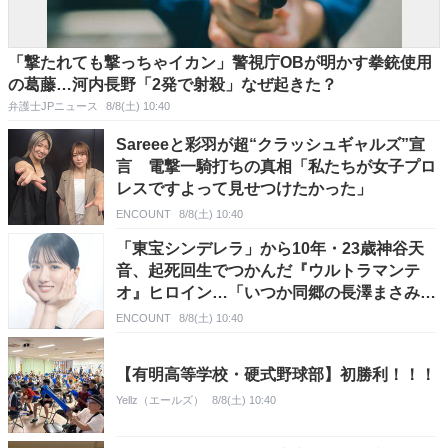
「撃たれても撃っちゃイカン」警視庁OBが明かす拳銃使用
の葛藤…河内長野「2発で射殺」なぜ起きた？
弁護士JPニュース
8/8(土) 10:40
Sareeeと彩羽が超“クラッシュギャルズ”宣
言 電撃一騎打ちの真相「私たちが女子プロ
レスですよって見せつけたかった」
ENCOUNT
8/8(土) 10:40
「東宝シンデレラ」から10年・23歳神谷天
音、起死回生でつかんだ『ウルトラマンテ
オ』ヒロイン…「いつか同郷の長澤まさみさ
んと」
ENCOUNT
8/8(土) 10:40
【有明高等学校・硬式野球部】初勝利！！！
Yellz（エールズ）
8/8(土) 10:40