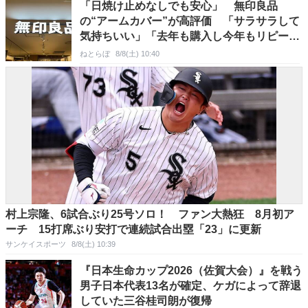
「日焼け止めなしでも安心」 無印良品
の“アームカバー”が高評価 「サラサラして
気持ちいい」「去年も購入し今年もリピー
ト」「運転には必須アイテム」
ねとらぼ
8/8(土) 10:40
村上宗隆、6試合ぶり25号ソロ！ ファン大熱狂 8月初ア
ーチ 15打席ぶり安打で連続試合出塁「23」に更新
サンケイスポーツ
8/8(土) 10:39
『日本生命カップ2026（佐賀大会）』を戦う
男子日本代表13名が確定、ケガによって辞退
していた三谷桂司朗が復帰