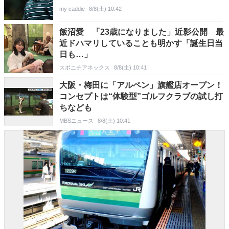
my caddie
8/8(土) 10:42
飯沼愛 「23歳になりました」近影公開 最
近ドハマリしていることも明かす「誕生日当
日も…」
スポニチアネックス
8/8(土) 10:41
大阪・梅田に「アルペン」旗艦店オープン！
コンセプトは“体験型”ゴルフクラブの試し打
ちなども
MBSニュース
8/8(土) 10:41