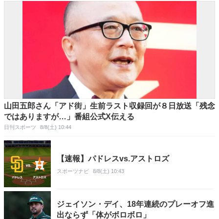
山田五郎さん「アド街」生前ラスト収録回が８日放送「残念
ではありますが…」番組公式X伝える
日刊スポーツ
8/8(土) 10:44
【速報】パドレスvs.アストロズ
スポーツナビ
8/8(土) 10:43
ジェイソン・デイ、18年連続のプレーオフ進
出ならず「体がボロボロ」