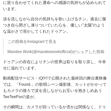
に巡り合わせてくれた運命への感謝の気持ちが込められて
います。
涙を流しながら自分の気持ちを歌い上げるチン。過去に傷
つき自ら閉ざし凍りついていた心を、優しい"太陽”のよう
な温かさで溶かしてくれたドゥアン。
この投稿をInstagramで見る
Mandee Work(@mandeeworkofficial)がシェアした投稿
ドゥアンの存在によりチンの世界は彩りを取り戻し、今幸
せに溢れています。
動画配信サービス・iQIYIで公開された最終回の舞台裏映像
では、「Found.」の歌唱シーン撮影後、カットがかかって
もカメラの後ろで涙を流しながらお互いを抱きしめあう
TeeTeePorの姿が。
その瞬間は、カメラが回っているか否かは関係なく、ドゥ