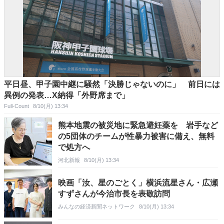
平日昼、甲子園中継に騒然「決勝じゃないのに」 前日には
異例の発表…X納得「外野席まで」
Full-Count
8/10(月) 13:34
熊本地震の被災地に緊急避妊薬を 岩手など
の5団体のチームが性暴力被害に備え、無料
で処方へ
河北新報
8/10(月) 13:34
映画「汝、星のごとく」横浜流星さん・広瀬
すずさんが今治市長を表敬訪問
みんなの経済新聞ネットワーク
8/10(月) 13:34