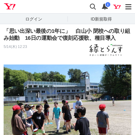
Yahoo! JAPAN
検索
通知
i
ログイン
ID新規取得
「思い出深い最後の1年に」 白山小 閉校への取り組
み始動 16日の運動会で復刻応援歌、種目導入
5/14(木) 12:23