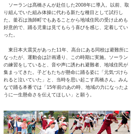
ソーランは髙橋さんが赴任した2008年に導入。以前、取
り組んでいた組み体操に代わる新たな種目として試行し
た。釜石は漁師町でもあることから地域住民の受け止めも
好意的で、踊る児童は見てもらう喜びを感じ、定着してい
った。
東日本大震災があった11年、高台にある同校は避難所に
なったが、運動会は計画通り、この時期に実施。ソーラン
の練習をしていると、音や声に誘われ避難者、地域住民が
集まってきた。子どもたちが懸命に踊る姿に「元気づけら
れると泣いていた」と、当時を思い起こす髙橋さん。みん
なで踊る本番では「15年前のあの時、地域の力になったよ
うに一生懸命さを伝えてほしい」と願う。