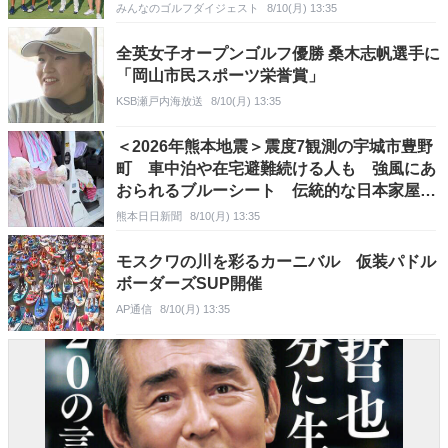
みんなのゴルフダイジェスト
8/10(月) 13:35
全英女子オープンゴルフ優勝 桑木志帆選手に
「岡山市民スポーツ栄誉賞」
KSB瀬戸内海放送
8/10(月) 13:35
＜2026年熊本地震＞震度7観測の宇城市豊野
町 車中泊や在宅避難続ける人も 強風にあ
おられるブルーシート 伝統的な日本家屋に
目立つ赤い張り紙…
熊本日日新聞
8/10(月) 13:35
モスクワの川を彩るカーニバル 仮装パドル
ボーダーズSUP開催
AP通信
8/10(月) 13:35