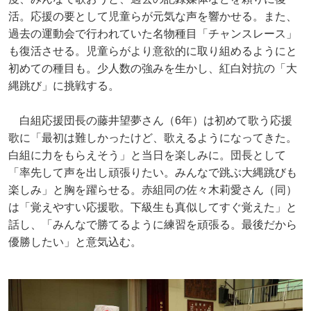
活。応援の要として児童らが元気な声を響かせる。また、
過去の運動会で行われていた名物種目「チャンスレース」
も復活させる。児童らがより意欲的に取り組めるようにと
初めての種目も。少人数の強みを生かし、紅白対抗の「大
縄跳び」に挑戦する。
白組応援団長の藤井望夢さん（6年）は初めて歌う応援
歌に「最初は難しかったけど、歌えるようになってきた。
白組に力をもらえそう」と当日を楽しみに。団長として
「率先して声を出し頑張りたい。みんなで跳ぶ大縄跳びも
楽しみ」と胸を躍らせる。赤組同の佐々木莉愛さん（同）
は「覚えやすい応援歌。下級生も真似してすぐ覚えた」と
話し、「みんなで勝てるように練習を頑張る。最後だから
優勝したい」と意気込む。