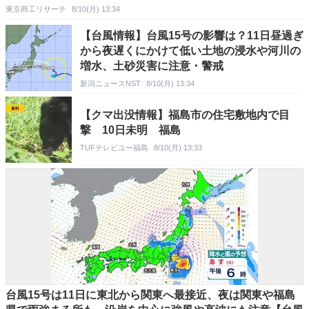
東京商工リサーチ
8/10(月) 13:34
【台風情報】台風15号の影響は？11日昼過ぎ
から夜遅くにかけて低い土地の浸水や河川の
増水、土砂災害に注意・警戒
新潟ニュースNST
8/10(月) 13:34
【クマ出没情報】福島市の住宅敷地内で目
撃 10日未明 福島
TUFテレビユー福島
8/10(月) 13:33
台風15号は11日に東北から関東へ最接近、夜は関東や福島