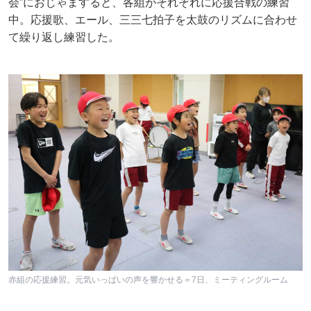
会”におじゃますると、各組がそれぞれに応援合戦の練習
中。応援歌、エール、三三七拍子を太鼓のリズムに合わせ
て繰り返し練習した。
赤組の応援練習。元気いっぱいの声を響かせる＝7日、ミーティングルーム