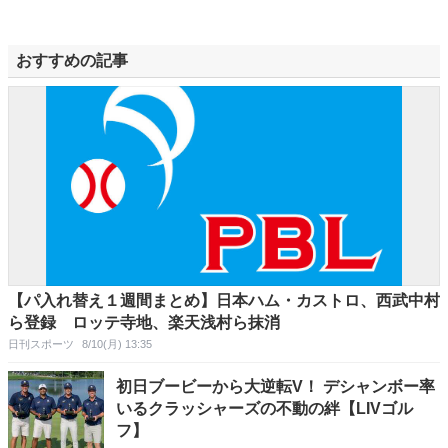
おすすめの記事
【パ入れ替え１週間まとめ】日本ハム・カストロ、西武中村
ら登録 ロッテ寺地、楽天浅村ら抹消
日刊スポーツ
8/10(月) 13:35
初日ブービーから大逆転V！ デシャンボー率
いるクラッシャーズの不動の絆【LIVゴル
フ】