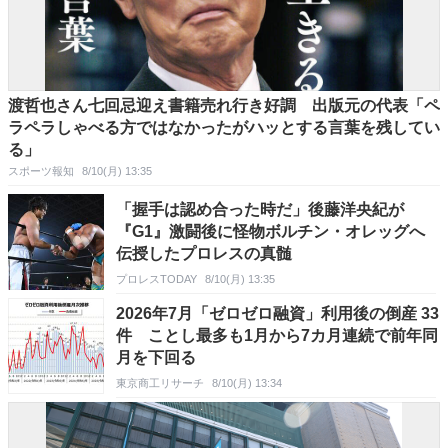
渡哲也さん七回忌迎え書籍売れ行き好調 出版元の代表「ペ
ラペラしゃべる方ではなかったがハッとする言葉を残してい
る」
スポーツ報知
8/10(月) 13:35
「握手は認め合った時だ」後藤洋央紀が
『G1』激闘後に怪物ボルチン・オレッグへ
伝授したプロレスの真髄
プロレスTODAY
8/10(月) 13:35
2026年7月「ゼロゼロ融資」利用後の倒産 33
件 ことし最多も1月から7カ月連続で前年同
月を下回る
東京商工リサーチ
8/10(月) 13:34