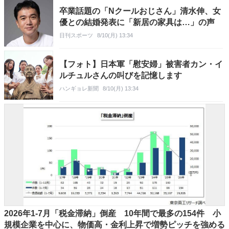
卒業話題の「Nクールおじさん」清水伸、女
優との結婚発表に「新居の家具は…」の声
日刊スポーツ
8/10(月) 13:34
【フォト】日本軍「慰安婦」被害者カン・イ
ルチュルさんの叫びを記憶します
ハンギョレ新聞
8/10(月) 13:34
2026年1-7月「税金滞納」倒産 10年間で最多の154件 小
規模企業を中心に、物価高・金利上昇で増勢ピッチを強める