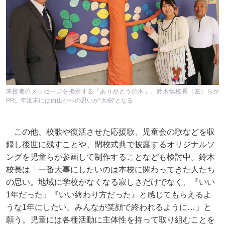
来校者のメッセージを掲示する「ありがとうの木」。鈴木慎校長（左）らが
PR。年度末には白山小への思いが“大樹”となる
この他、校歌や復活させた応援歌、児童会の歌などを収
録し後世に残すことや、閉校式典で披露するオリジナルソ
ングを児童らが参画して制作することなども検討中。鈴木
校長は「一番大事にしたいのは本校に関わってきた人たち
の思い。地域に学校がなくなる寂しさだけでなく、『いい
1年だった』『いい終わり方だった』と感じてもらえるよ
うな1年にしたい。みんなが笑顔で終われるように…」と
願う。児童には各種活動に主体性を持って取り組むことを