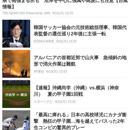
県で雨強まる所も 沿岸を中心に強風や高波にも注意【台風
情報】
TBS NEWS DIG Powered by JNN
8/10(月) 13:33
韓国サッカー協会の元技術総括理事、韓国代
表監督の選任巡り2年後に主張一転
KOREA WAVE
8/10(月) 13:33
アルバニアの首都近郊で山火事 急傾斜の地
形で消火作業は難航
AP通信
8/10(月) 13:33
【速報】沖縄尚学（沖縄）vs.横浜（神奈
川） 夏の甲子園1回戦
スポーツナビ
8/10(月) 13:33
「最高に痺れる」日本の高校球児にカナダ衝
撃 熱狂の甲子園…海を越えてバスった2年
生コンビの驚異的プレー