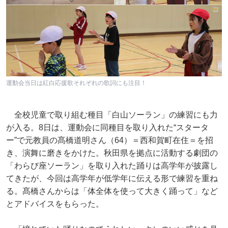
運動会当日は紅白応援歌それぞれの歌詞にも注目！
全校児童で取り組む種目「白山ソーラン」の練習にも力
が入る。8日は、運動会に同種目を取り入れた“スタータ
ー”で元教員の髙橋道明さん（64）＝西和賀町在住＝を招
き、演舞に磨きをかけた。秋田県を拠点に活動する劇団の
「わらび座ソーラン」を取り入れた踊りは高学年が披露し
てきたが、今回は高学年が低学年に伝える形で練習を重ね
る。髙橋さんからは「体全体を使って大きく踊って」など
とアドバイスをもらった。