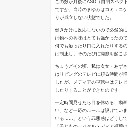
この数か月後にASD（自閉スペク
ですが、当時のまゆみはコミュニ
りが成立しない状態でした。
働きかけに反応しないので必然的
は物への興味はとても強かったの
何でも触ったり口に入れたりする
ば制止し、そのたびに癇癪を起こ
ちょうどその頃、私は次女・あず
はリビングのテレビに頼る時間が
したが、メディアの視聴中はテレ
したりすることができたのです。
一定時間見せたら目を休める、動画
い、など一応のルールは設けていま
いる……」という罪悪感はどうし
「子どものデジタルメディア視聴