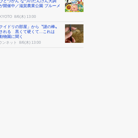
びとづかん なつのたんけん大調
が開催中／滋賀農業公園 ブルーメ
 KYOTO
8/6(木) 13:00
クイドリの部屋」から〝謎の棒〟
される 黒くて硬くて...これは
動物園に聞く
ウンネット
8/6(木) 13:00