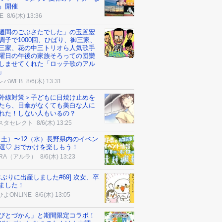
』開催
E
8/6(木) 13:36
週間のごぶさたでした」の玉置宏
調子で1000回、ひばり、御三家、
三家、花の中三トリオら人気歌手
曜日の午後の家族そろっての団欒
しませてくれた「ロッテ歌のアル
」
レバWEB
8/6(木) 13:31
外線対策＞子どもに日焼け止めを
たら、日傘がなくても美白な人に
れた！しない人もいるの？
スタセレクト
8/6(木) 13:25
8（土）〜12（水）長野県内のイベン
9選♡ おでかけを楽しもう！
URA（アルラ）
8/6(木) 13:23
0年ぶりに出産しました#69] 次女、卒
ました！
よONLINE
8/6(木) 13:05
びとづかん」と期間限定コラボ！