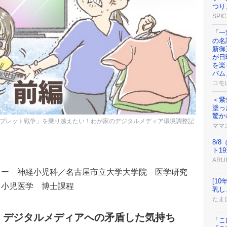
つり
SPIC
「一
の名
新御
が日
を楽
バム
コモ
＜紫
塗っ
驚か
タブレット戦争」を乗り越えたい！わが家のデジタルメディア環境調整記
ママ
8/
ト1
AR
ター 神経小児科／名古屋市立大学大学院 医学研究
[1
・小児医学 博士課程
乳し
たまひ
、デジタルメディアへの矛盾した気持ち
「こ