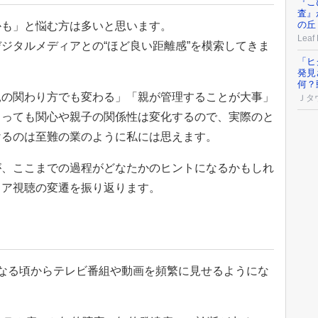
『こ
査』
の丘
かも」と悩む方は多いと思います。
Leaf
ジタルメディアとの“ほど良い距離感”を模索してきま
「ヒ
発見
何？
親の関わり方でも変わる」「親が管理することが大事」
Ｊタ
よっても関心や親子の関係性は変化するので、実際のと
けるのは至難の業のように私には思えます。
が、ここまでの過程がどなたかのヒントになるかもしれ
ィア視聴の変遷を振り返ります。
なる頃からテレビ番組や動画を頻繁に見せるようにな