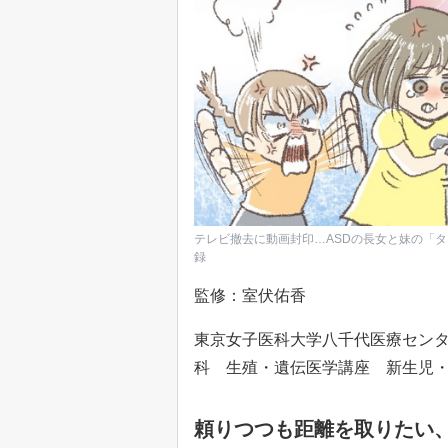
テレビ撤去に動画封印…ASDの長女と妹の「
録
監修：室伏佑香
東京女子医科大学八千代医療セン
科 生殖・遺伝医学講座 新生児
頼りつつも距離を取りたい