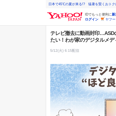
Y
日本で45℃の夏が来る!? 猛暑を賢くおト
a
IDでもっと便利に
新
h
ログイン
ヤフー
o
o
テレビ撤去に動画封印…AS
!
たい！わが家のデジタルメデ
J
A
5/12(火) 6:15配信
P
A
N