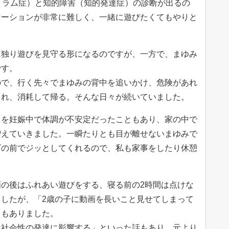
トラム症）と知的障害（知的発達症）の診断が出るの
ケーションが非常に難しく、一緒に遊びたくてもやりと
に独り遊びを見守る形になるのですが、一方で、まゆみ
です。
ので、行く先々でまゆみの背中を追いかけ、危険があれ
され、消耗して帰る。そんな日々が続いていました。
さを妊娠中で体調が不安定だったこともあり、家の中で
増えていきました。一瞬たりとも目が離せないまゆみで
ビの前でジッとしてくれるので、私も家事をしたり休憩
の後はふれあい遊びをする、寝る前の2時間は点けな
したが、「2歳の子に動画を長いこと見せてしまって
てもありました。
は社会性の発達に影響する」といった話もあり、元より