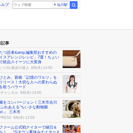
ヘルプ
仙川駅
検索
着記事
たつ読者&amp;編集部おすすめの
イスアレンジレシピ」7選！ちょい
で絶品スイーツに大変身
たつ by 散歩の達人
8/6(木) 14:00
ひとみ、新曲「記憶のワルツ」を
リリース！大切な人への変わらぬ
を歌うバラード
Sチャンネル
8/6(木) 14:00
園をコンバージョン！三木市吉川
“ふれあえる”ちいさな動物園
st.』 三木市
 PRESS
8/6(木) 13:59
ファーム公式戦ナイターで縁日＆
ル！ 『Gタウン夏休みナイターま