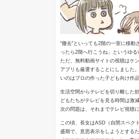
“撤去”といっても2階の一室に移
ったら2階へ行こうね」というゆる
ただ、無料動画サイトの視聴はケ
アプリも厳選することにしました
いのはプロの作った子ども向け作
生活空間からテレビを切り離した
どもたちがテレビを見る時間は激
次の問題は、それまでテレビ視聴
この頃、長女はASD（自閉スペク
盛期で、意思表示をしようとする