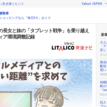
クに生き抜くヒント
Yahoo! JAPAN
規取得
ショッピングなら「毎日5％」おトク
Dの長女と妹の「タブレット戦争」を乗り越え
新
ィア環境調整記録
さん
「ア
足し
さん
島谷
配信
思い
WW
幼稚
町の
『ne
Kiss
巨人
プー