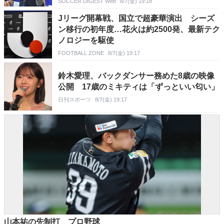
SOCCER DIGEST Web
8/7(金) 19:18
Jリーグ開幕戦、国立で超豪華演出 シーズ
ン移行の初年度…花火は約2500発、最新テク
ノロジーを駆使
FOOTBALL ZONE
8/7(金) 19:17
鈴木愛理、バックダンサー務めた8歳の映像
公開 17歳のミキティは「ずっといい匂い」
日刊スポーツ
8/7(金) 19:17
山本祐の先制打 プロ野球