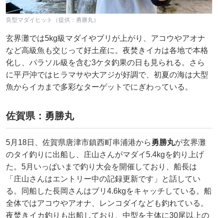
良型マダイヒット（提供：勇勝丸）
玄界灘では5kg級マダイやブリが上がり、アコウやアオナ
など高級魚も交じって好土産に。夜焚きイカは各地で本格
化し、パラソル級を含む3ケタ釣果の日も見られる。さら
に平戸沖ではヒラマサや大アジが好調で、初夏の海は大型
魚からイカまで多彩なターゲットでにぎわっている。
佐賀県：勇勝丸
5月18日、佐賀県唐津市鎮西町串浦港から
勇勝丸
が玄界灘
のタイ釣りに出船し、庄山さんがマダイ5.4kgを釣り上げ
た。5月いっぱいまで釣り大会を開催しており、船長は
「庄山さんはエントリー中の記録更新です」と話してい
る。同船した長岡さんはブリ4.6kgをキャッチしている。船
全体ではアコウやアオナ、レンコダイなども釣れている。
夜焚きイカ釣りも出船しており、中型を主体に30尾以上の