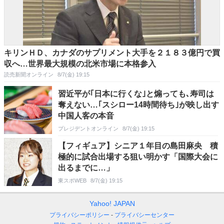
キリンＨＤ、カナダのサプリメント大手を２１８３億円で買
収へ…世界最大規模の北米市場に本格参入
読売新聞オンライン
8/7(金) 19:15
習近平が｢日本に行くな｣と煽っても､寿司は
奪えない…｢スシロー14時間待ち｣が映し出す
中国人客の本音
プレジデントオンライン
8/7(金) 19:15
【フィギュア】シニア１年目の島田麻央 積
極的に試合出場する狙い明かす「国際大会に
出るまでに…」
東スポWEB
8/7(金) 19:15
Yahoo! JAPAN
プライバシーポリシー
プライバシーセンター