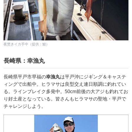
夜焚きイカ手中（提供：鯱）
長崎県：幸漁丸
長崎県平戸市早福の
幸漁丸
は平戸沖にジギング＆キャステ
ィングで出船中。ヒラマサは良型交え連日順調に釣れてい
る。ラインブレイク多発中。50cm前後の大アジも釣れてお
り好土産となっている。皆さんもヒラマサの聖地・平戸で
チャレンジしよう。