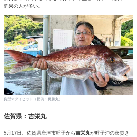
釣果の人が多い。
良型マダイヒット（提供：勇勝丸）
佐賀県：吉栄丸
5月17日、佐賀県唐津市呼子から
吉栄丸
が呼子沖の夜焚き