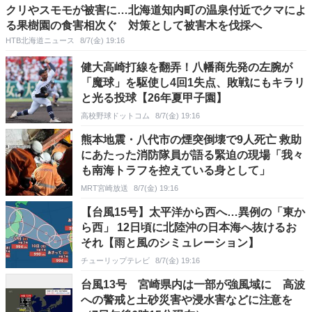
クリやスモモが被害に…北海道知内町の温泉付近でクマによ
る果樹園の食害相次ぐ 対策として被害木を伐採へ
HTB北海道ニュース
8/7(金) 19:16
健大高崎打線を翻弄！八幡商先発の左腕が
「魔球」を駆使し4回1失点、敗戦にもキラリ
と光る投球【26年夏甲子園】
高校野球ドットコム
8/7(金) 19:16
熊本地震・八代市の煙突倒壊で9人死亡 救助
にあたった消防隊員が語る緊迫の現場「我々
も南海トラフを控えている身として」
MRT宮崎放送
8/7(金) 19:16
【台風15号】太平洋から西へ…異例の「東か
ら西」 12日頃に北陸沖の日本海へ抜けるお
それ【雨と風のシミュレーション】
チューリップテレビ
8/7(金) 19:16
台風13号 宮崎県内は一部が強風域に 高波
への警戒と土砂災害や浸水害などに注意を