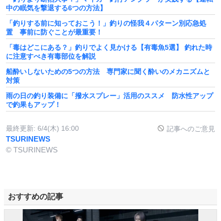
中の眠気を撃退する6つの方法】
「釣りする前に知っておこう！」釣りの怪我４パターン別応急処
置 事前に防ぐことが最重要！
「毒はどこにある？」釣りでよく見かける【有毒魚5選】 釣れた時
に注意すべき有毒部位を解説
船酔いしないための5つの方法 専門家に聞く酔いのメカニズムと
対策
雨の日の釣り装備に「撥水スプレー」活用のススメ 防水性アップ
で釣果もアップ！
最終更新:
6/4(木) 16:00
記事へのご意見
TSURINEWS
© TSURINEWS
おすすめの記事