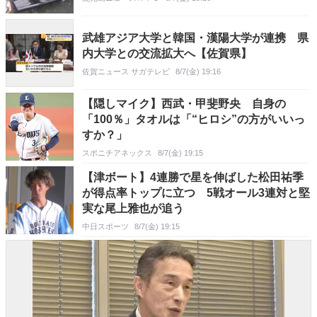
武雄アジア大学と韓国・漢陽大学が連携 県
内大学との交流拡大へ【佐賀県】
佐賀ニュース サガテレビ
8/7(金) 19:16
【隠しマイク】西武・甲斐野央 自身の
「100％」タオルは「“ヒロシ”の方がいいっ
すか？」
スポニチアネックス
8/7(金) 19:15
【津ボート】4連勝で星を伸ばした松田祐季
が得点率トップに立つ 5戦オール3連対と堅
実な尾上雅也が追う
中日スポーツ
8/7(金) 19:15