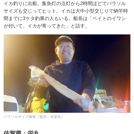
イカ釣りに出船。集魚灯の点灯から2時間ほどでパラソル
サイズも交じってヒット。イカは大中小型交じりで納竿時
間までに3ケタ釣果の人もいる。船長は「ベイトのイワシ
が付いて、イカが寄ってきた」と話す。
パラソルサイズ確保（提供：吉栄丸）
佐賀県：栄丸