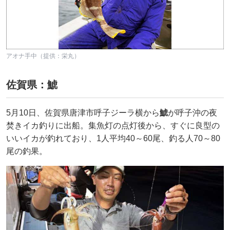
アオナ手中（提供：栄丸）
佐賀県：鯱
5月10日、佐賀県唐津市呼子ジーラ横から
鯱
が呼子沖の夜
焚きイカ釣りに出船。集魚灯の点灯後から、すぐに良型の
いいイカが釣れており、1人平均40～60尾、釣る人70～80
尾の釣果。