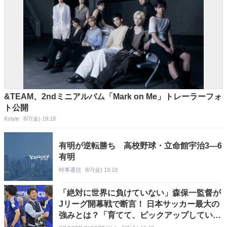
&TEAM、2ndミニアルバム「Mark on Me」トレーラーフォ
ト公開
Kstyle
8/7(金) 19:18
有明が逆転勝ち 高校野球・立命館宇治3―6
有明
時事通信
8/7(金) 19:18
「絶対に世界に負けていない」森保一監督が
Jリーグ開幕戦で断言！ 日本サッカー最大の
強みとは？「育てて、ピックアップしていく
システムがある」