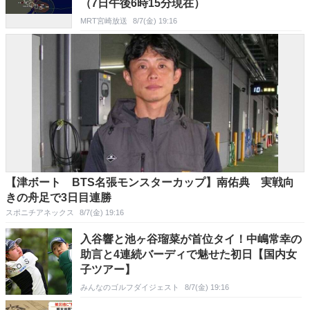
（7日午後6時15分現在）
MRT宮崎放送
8/7(金) 19:16
【津ボート BTS名張モンスターカップ】南佑典 実戦向
きの舟足で3日目連勝
スポニチアネックス
8/7(金) 19:16
入谷響と池ヶ谷瑠菜が首位タイ！中嶋常幸の
助言と4連続バーディで魅せた初日【国内女
子ツアー】
みんなのゴルフダイジェスト
8/7(金) 19:16