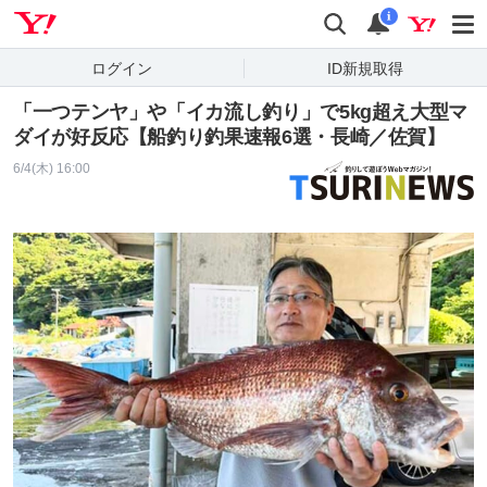
Yahoo! JAPAN
検索
通知
i
ログイン
ID新規取得
「一つテンヤ」や「イカ流し釣り」で5kg超え大型マ
ダイが好反応【船釣り釣果速報6選・長崎／佐賀】
6/4(木) 16:00