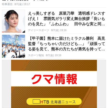
時事通信
8/7(金) 19:17
えっ美しすぎる 原菜乃華 透明感ドレスす
げえ！ 雰囲気ガラリ変え舞台挨拶「良いも
のを見た」「ふわふわ」 田中みな実と同色
系で現る
デイリースポーツ
8/7(金) 19:16
【甲子園】熊本に届けたミラクル勝利 高見
監督「ちっちゃい力だけども…」「頑張って
る姿を見て、熊本の方たちが勇気を持ってく
れれば」…９回２死から逆転 甲子園初勝利
スポーツ報知
8/7(金) 19:16