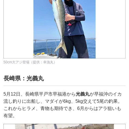
50cm大アジ登場（提供：幸漁丸）
長崎県：光義丸
5月12日、長崎県平戸市早福港から
光義丸
が早福沖のイカ
流し釣りに出船し、マダイが6kg、5kg交えて5尾の釣果。
これからヒラメ、青物も期待でき、6月からはアラ狙いも
有望。