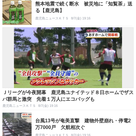
熊本地震で続く断水 被災地に「知覧茶」送
る【鹿児島】
鹿児島ニュースＫＴＳ
8/7(金) 19:16
Ｊリーグが今夜開幕 鹿児島ユナイテッド８日ホームでザス
パ群馬と激突 先着１万人にエコバッグも
鹿児島ニュースＫＴＳ
8/7(金) 19:16
台風13号が奄美直撃 建物外壁崩れ・停電2
万7000戸 欠航相次ぐ
鹿児島ニュースＫＴＳ
8/7(金) 19:16