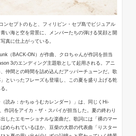
品コンセプトのもと、フィリピン・セブ島でビジュアル
く青い海と空を背景に、メンバーたちの弾ける笑顔と開
ト写真に仕上がっている。
unk（BACK-ON）が作曲、クロちゃんが作詞を担当
ason 3のエンディング主題歌として起用される。アニ
春、仲間との時間を詰め込んだアッパーチューンだ。歌
杯」といったフレーズも登場し、この夏を盛り上げる乾
ある。
（読み：かちゅうむカレンダー）」は、同じくHi-
手掛け、作詞をアイカ・ザ・スパイが担当した。夏の終わり
き出したエモーショナルな楽曲だ。歌詞には「裸のマー
りばめられているほか、豆柴の大群の代表曲「りスター
。ひと夏の思い出が少しずつ記憶へと変わっていく情景