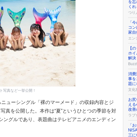
を忘
くれ
つり
「今
コン
家自
エンジ
【の
ホイ
解決
Buzz
消費
事を
題に
文化
ト写真など一挙公開！
お尻
るニューシングル「裸のマーメード」の収録内容とジ
える
改善
写真を公開した。本作は“夏”というひとつの季節を対
ラブ
シングルであり、表題曲はテレビアニメのエンディン
「お
NI
三に