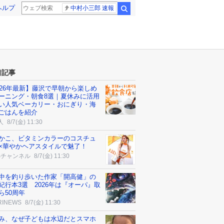
ヘルプ
中村小三郎 速報
検索
着記事
026年最新】藤沢で早朝から楽しめ
ーニング・朝食8選｜夏休みに活用
い人気ベーカリー・おにぎり・海
ごはんを紹介
人
8/7(金) 11:30
かこ、ビタミンカラーのコスチュ
×華やかヘアスタイルで魅了！
Sチャンネル
8/7(金) 11:30
中を釣り歩いた作家「開高健」の
紀行本3選 2026年は『オーパ』取
ら50周年
RINEWS
8/7(金) 11:30
み、なぜ子どもは水辺だとスマホ