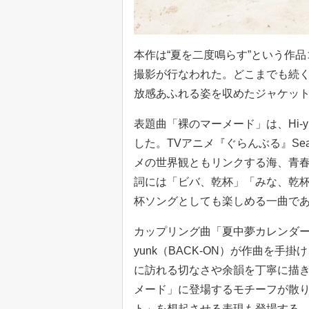
本作は“夏を二度鳴らす”という作
撮影が行なわれた。どこまでも続
放感あふれる姿を収めたジャケッ
表題曲「裸のマーメード」は、Hi-y
した。TVアニメ『ぐらんぶる』Se
メの世界観ともリンクする海、青
詞には「ビバ、乾杯」「みな、乾
杯ソングとしても楽しめる一曲で
カップリング曲「夏中夢カレンダー
yunk（BACK-ON）が作曲を
に訪れる切なさや余韻を丁寧に描
メード」に登場するモチーフが散
ト」を想起させる表現も登場する