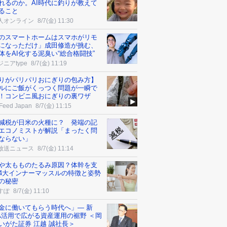
れるのか。AI時代に釣りが教えて
ること
人オンライン
8/7(金) 11:30
のスマートホームはスマホがリモ
になっただけ」成田修造が挑む、
体をAI化する泥臭い“総合格闘技”
ニアtype
8/7(金) 11:19
りがパリパリおにぎりの包み方】
ルにご飯がくっつく問題が一瞬で
！コンビニ風おにぎりの裏ワザ
Feed Japan
8/7(金) 11:15
減税が日米の火種に？ 発端の記
エコノミストが解説「まったく問
ならない」
放送ニュース
8/7(金) 11:14
や太もものたるみ原因？体幹を支
4大インナーマッスルの特徴と姿勢
の秘密
すぽ
8/7(金) 11:10
金に働いてもらう時代へ」― 新
SA活用で広がる資産運用の裾野 ＜岡
いがた証券 江越 誠社長＞