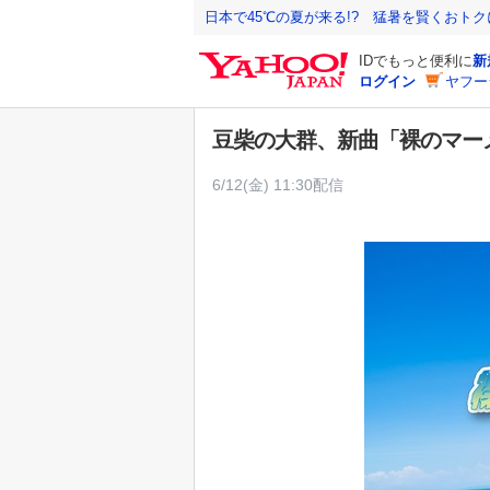
Y
日本で45℃の夏が来る!? 猛暑を賢くおト
a
IDでもっと便利に
新
h
ログイン
ヤフー
o
o
豆柴の大群、新曲「裸のマー
!
J
6/12(金) 11:30配信
A
P
A
N