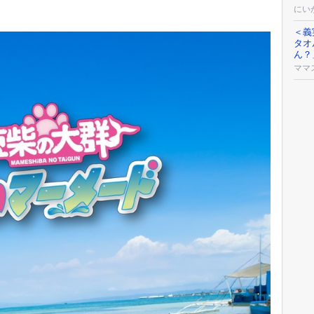
にい
＜義
タオ
ん？
ママ