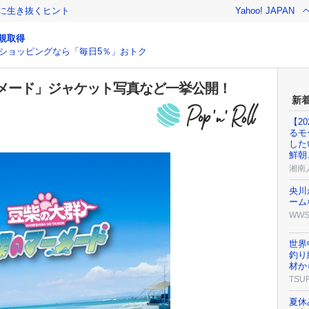
クに生き抜くヒント
Yahoo! JAPAN
規取得
ショッピングなら「毎日5％」おトク
メード」ジャケット写真など一挙公開！
新
【2
るモ
した
鮮朝
湘南
央川
ーム
WW
世界
釣り
材か
TSU
夏休