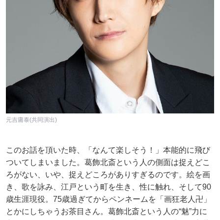
元吉庸泰(共同演出)
このお話を頂いた時、「なんて楽しそう！」本能的に飛び
ついてしまいました。葛飾北斎という人の側面は捉えどこ
ろがない、いや、捉えどころがありすぎるのです。絵を画
き、歌を詠み、江戸という町を生き、性に触れ、そして90
歳生涯現役。75歳過ぎてからペンネームを「画狂老人卍」
とかにしちゃうお茶目さん。葛飾北斎という人の“魅”力に