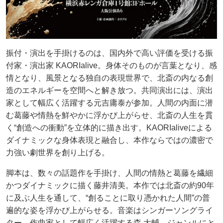
振付・演出を手掛けるのは、国内外で高い評価を受ける振
付家・演出家 KAORIalive。身体そのものが言葉となり、感
情となり、風景となる独自の表現世界で、北斎の内なる創
造のエネルギーを空間へと解き放つ。共同演出には、演出
家として幅広く活躍する元吉庸泰が参加。人間の内面に潜
む葛藤や情熱を鮮やかに浮かび上がらせ、北斎の人生を貫
く“創造への衝動”を立体的に描き出す。KAORIaliveによる
ダイナミックな身体表現と融合し、本作ならではの濃密で
力強い劇世界を創り上げる。
脚本は、数々の話題作を手掛け、人間の情熱と葛藤を繊細
かつダイナミックに描く藤井清美。本作では北斎の約90年
に及ぶ人生を通して、“創ることに取り憑かれた人間”の普
遍的な姿を浮かび上がらせる。音楽はシンガーソングライ
ター、作曲家として幅広く活躍する森 大輔。ジャンルにと