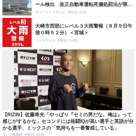
ール検出 改正自動車運転死傷処罰法が県内
初適用 富山
チューリップテレビ
8/9(日) 13:02
大崎市西部にレベル３大雨警報（８月９日午
後０時５２分）＜宮城＞
ミヤギテレビ
8/9(日) 13:02
【RIZIN】佐藤将光「やっぱり『セミの男だな。俺は』って
感じがするかな」セコンドには格闘IQが高い選手と英語が分
かる選手、ミックスの「気持ちを一番警戒している」
ゴング格闘技
8/9(日) 13:01