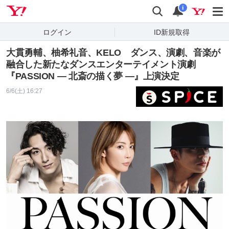
Yahoo! JAPAN
検索
通知
i
ログイン
ID新規取得
大貫勇輔、柚希礼音、KELO ダンス、演劇、音楽が
融合した新たなダンスエンターテイメント演劇
『PASSION ― 北斎の描く夢 ―』上演決定
6/6(土) 16:27