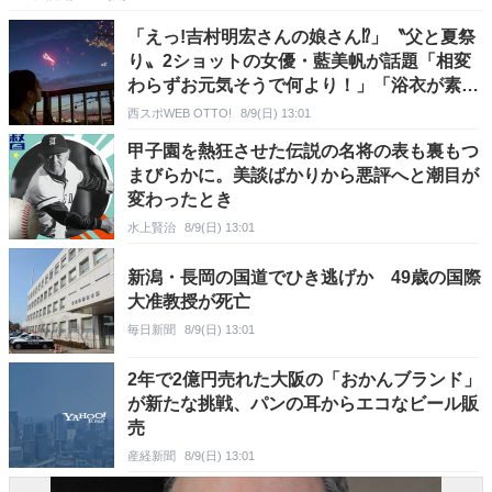
「えっ!吉村明宏さんの娘さん⁉」〝父と夏祭
り〟2ショットの女優・藍美帆が話題「相変
わらずお元気そうで何より！」「浴衣が素
敵！」の声
西スポWEB OTTO!
8/9(日) 13:01
甲子園を熱狂させた伝説の名将の表も裏もつ
まびらかに。美談ばかりから悪評へと潮目が
変わったとき
水上賢治
8/9(日) 13:01
新潟・長岡の国道でひき逃げか 49歳の国際
大准教授が死亡
毎日新聞
8/9(日) 13:01
2年で2億円売れた大阪の「おかんブランド」
が新たな挑戦、パンの耳からエコなビール販
売
産経新聞
8/9(日) 13:01