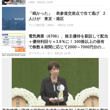
LIMO
8/9(日) 13:05
「眠かった」 表参道交差点で当て逃げ 2
人けが 東京・港区
テレビ朝日系（ANN）
8/9(日) 13:05
電気興業（6706）、株主優待を新設して配当
＋優待利回り＝3.9％に！ 100株以上の保有
で株数＆期間に応じて2000～7000円分のカ
タログギフトがもらえる！
ダイヤモンド・ザイ
8/9(日) 13:05