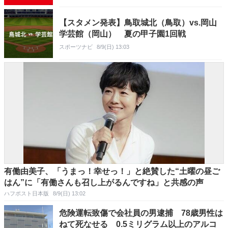
【スタメン発表】鳥取城北（鳥取）vs.岡山
学芸館（岡山） 夏の甲子園1回戦
スポーツナビ
8/9(日) 13:03
有働由美子、「うまっ！幸せっ！」と絶賛した“土曜の昼ご
はん”に「有働さんも召し上がるんですね」と共感の声
ハフポスト日本版
8/9(日) 13:02
危険運転致傷で会社員の男逮捕 78歳男性は
ねて死なせる 0.5ミリグラム以上のアルコ