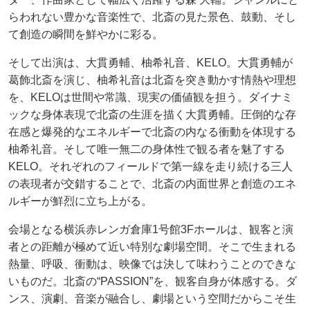
らわれない豊かな音楽性で、北斎の見た景色、鼓動、そし
て創造の瞬間を鮮やかに彩る。
そして出演は、大貫勇輔、柚希礼音、KELO。大貫勇輔が
葛飾北斎を演じ、柚希礼音は北斎を突き動かす情熱や理想
を、KELOは世間や常識、現実の価値観を担う。ダイナミ
ックな身体表現で北斎の生涯を描く大貫勇輔。圧倒的な存
在感と爆発的なエネルギーで北斎の内なる衝動を体現する
柚希礼音。そして唯一無二の身体性で観る者を魅了する
KELO。それぞれのフィールドで第一線を走り続ける三人
の表現者が交錯することで、北斎の内面世界と創造のエネ
ルギーが鮮烈に立ち上がる。
会場となる横浜赤レンガ倉庫1号館3Fホールは、観客と演
者との距離が極めて近い特別な劇場空間。そこで生まれる
熱量、呼吸、衝動は、映像では決して味わうことのできな
いものだ。北斎の“PASSION”を、観客自身が体感する。ダ
ンス、演劇、音楽が融合し、劇場という空間だからこそ生