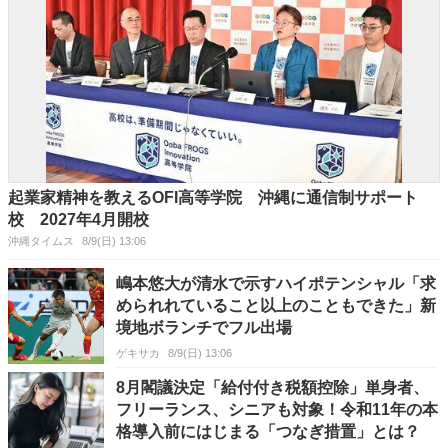
起業家精神を教えるOFI高等学院 沖縄に通信制サポート
校 2027年4月開校
沖縄タイムス
8/9(日) 13:06
嶋本悠大が清水で示すハイポテンシャル「求
められれていること以上のこともできた」新
境地ボランチでフル出場
ゲキサカ
8/9(日) 13:06
8月閣議決定「給付付き税額控除」単身者、
フリーランス、シニアも対象！令和11年の本
格導入前にはじまる「つなぎ措置」とは？