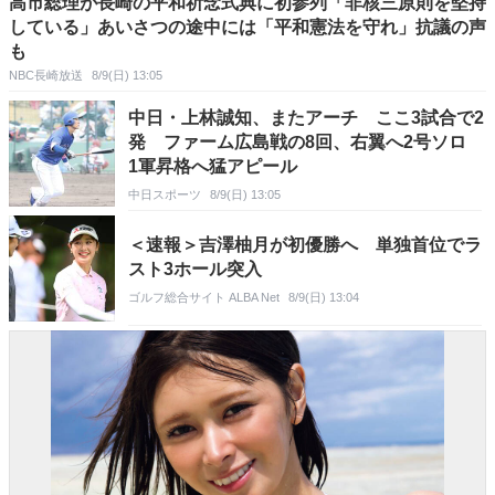
高市総理が長崎の平和祈念式典に初参列「非核三原則を堅持
している」あいさつの途中には「平和憲法を守れ」抗議の声
も
NBC長崎放送
8/9(日) 13:05
中日・上林誠知、またアーチ ここ3試合で2
発 ファーム広島戦の8回、右翼へ2号ソロ
1軍昇格へ猛アピール
中日スポーツ
8/9(日) 13:05
＜速報＞吉澤柚月が初優勝へ 単独首位でラ
スト3ホール突入
ゴルフ総合サイト ALBA Net
8/9(日) 13:04