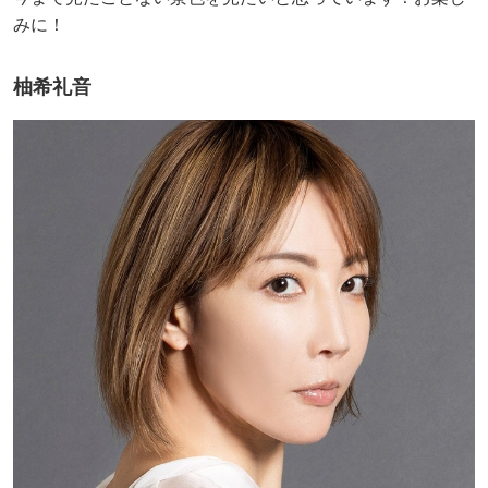
みに！
柚希礼音