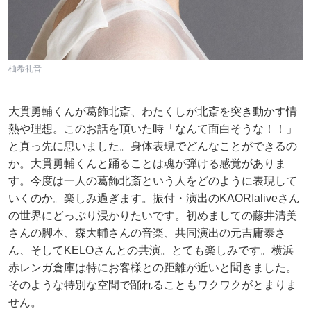
柚希礼音
大貫勇輔くんが葛飾北斎、わたくしが北斎を突き動かす情
熱や理想。このお話を頂いた時「なんて面白そうな！！」
と真っ先に思いました。身体表現でどんなことができるの
か。大貫勇輔くんと踊ることは魂が弾ける感覚がありま
す。今度は一人の葛飾北斎という人をどのように表現して
いくのか。楽しみ過ぎます。振付・演出のKAORIaliveさん
の世界にどっぷり浸かりたいです。初めましての藤井清美
さんの脚本、森大輔さんの音楽、共同演出の元吉庸泰さ
ん、そしてKELOさんとの共演。とても楽しみです。横浜
赤レンガ倉庫は特にお客様との距離が近いと聞きました。
そのような特別な空間で踊れることもワクワクがとまりま
せん。