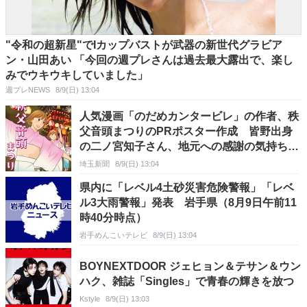
"令和の超新星"でIカップバストが武器の新世代グラビア
ン・山田あい 「今回の週プレさんは過去最大露出で、楽し
みでウキウキしていました」
週プレNEWS
8/9(日) 13:04
人気漫画「のだめカンタービレ」の作者、秩
父音頭まつりのPRポスター作成 皆野出身
の二ノ宮知子さん、地元への感謝の気持ち込
め描き下ろす「すてきな夏の思い出になれば
埼玉新聞
8/9(日) 13:04
幸い」 今年は14日に開催
県内に「レベル4土砂災害危険警報」「レベ
ル3大雨警報」発表 岩手県（8月9日午前11
時40分時点）
岩手めんこいテレビ
8/9(日) 13:04
BOYNEXTDOOR ジェヒョン＆テサン＆ウン
ハク、雑誌「Singles」で青春の輝きを放つ
Kstyle
8/9(日) 13:03