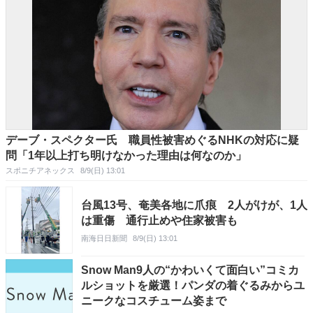
デーブ・スペクター氏 職員性被害めぐるNHKの対応に疑
問「1年以上打ち明けなかった理由は何なのか」
スポニチアネックス
8/9(日) 13:01
台風13号、奄美各地に爪痕 2人がけが、1人
は重傷 通行止めや住家被害も
南海日日新聞
8/9(日) 13:01
Snow Man9人の“かわいくて面白い”コミカ
ルショットを厳選！パンダの着ぐるみからユ
ニークなコスチューム姿まで