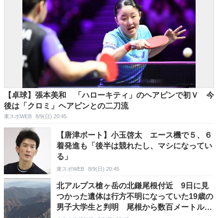
【卓球】張本美和 「ハローキティ」のヘアピンで初Ｖ 今
後は「クロミ」ヘアピンとの二刀流
東スポWEB
8/9(日) 20:45
【唐津ボート】小玉啓太 エース機で５、６
着発進も「後半は競れたし、マシになってい
る」
東スポWEB
8/9(日) 20:45
北アルプス槍ヶ岳の北鎌尾根付近 9日に見
つかった遺体は行方不明になっていた19歳の
男子大学生と判明 尾根から数百メートル下
の急斜面 県警のヘリコプターが捜索中に見