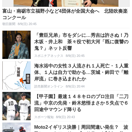
富山・南砺市立福野小など4団体が全国大会へ 北陸吹奏楽
コンクール
朝日新聞
8/9(日) 20:45
「豊臣兄弟」市をダシに…秀吉は許さぬ！乃
木坂・井上和 茶々役で初大河「既に復讐の
鬼？」ネット反響
スポニチアネックス
8/9(日) 20:45
海水浴中の女性３人流され１人死亡・１人重
体、１人は自力で助かる…茨城・鉾田で「離
岸流」に巻き込まれたか
読売新聞オンライン
8/9(日) 20:44
【甲子園】最速１４８キロのプロ注目「二刀
流」中京の先発・鈴木悠悟まさか５失点で６
回途中マウンド降りる
スポーツ報知
8/9(日) 20:43
Moto2イギリス決勝｜周回間違い発生？ 波