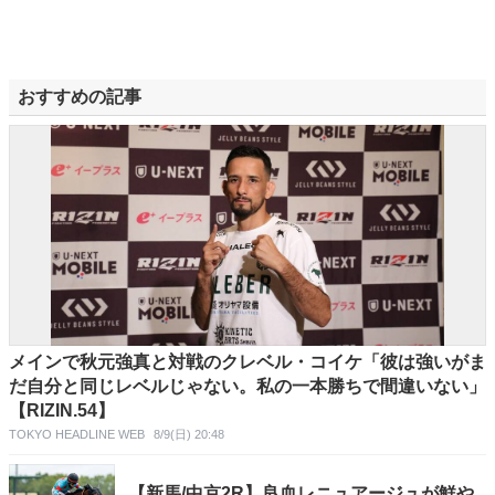
おすすめの記事
メインで秋元強真と対戦のクレベル・コイケ「彼は強いがま
だ自分と同じレベルじゃない。私の一本勝ちで間違いない」
【RIZIN.54】
TOKYO HEADLINE WEB
8/9(日) 20:48
【新馬/中京2R】良血レニュアージュが鮮や