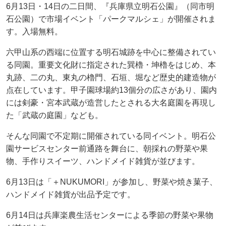
6月13日・14日の二日間、『兵庫県立明石公園』（同市明
石公園）で市場イベント「パークマルシェ」が開催されま
す。入場無料。
六甲山系の西端に位置する明石城跡を中心に整備されてい
る同園。重要文化財に指定された巽櫓・坤櫓をはじめ、本
丸跡、二の丸、東丸の櫓門、石垣、堀など歴史的建造物が
点在しています。甲子園球場約13個分の広さがあり、園内
には剣豪・宮本武蔵が造営したとされる大名庭園を再現し
た「武蔵の庭園」なども。
そんな同園で不定期に開催されている同イベント。明石公
園サービスセンター前通路を舞台に、朝採れの野菜や果
物、手作りスイーツ、ハンドメイド雑貨が並びます。
6月13日は「＋NUKUMORI」が参加し、野菜や焼き菓子、
ハンドメイド雑貨が出品予定です。
6月14日は兵庫楽農生活センターによる季節の野菜や果物