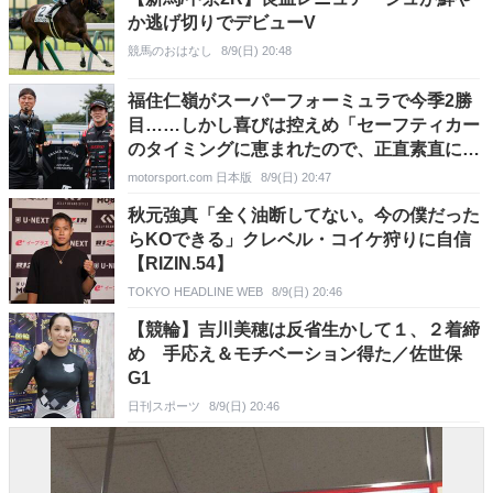
か逃げ切りでデビューV
競馬のおはなし
8/9(日) 20:48
福住仁嶺がスーパーフォーミュラで今季2勝
目……しかし喜びは控えめ「セーフティカー
のタイミングに恵まれたので、正直素直には
喜べない」
motorsport.com 日本版
8/9(日) 20:47
秋元強真「全く油断してない。今の僕だった
らKOできる」クレベル・コイケ狩りに自信
【RIZIN.54】
TOKYO HEADLINE WEB
8/9(日) 20:46
【競輪】吉川美穂は反省生かして１、２着締
め 手応え＆モチベーション得た／佐世保
G1
日刊スポーツ
8/9(日) 20:46