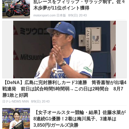
乱レースをフィリップ・サラック制す。佐々
木歩夢が11位ポイント獲得
motorsport.com 日本版
8/9(日) 20:43
【DeNA】広島に完封勝利しカード3連勝 筒香嘉智が出場4
戦連発 前日は試合時間5時間弱→この日は2時間台 8月7
勝1敗と好調
日テレNEWS NNN
8/9(日) 20:43
【女子オールスター競輪・結果】佐藤水菜が
8連続G1優勝！2着は梅川風子、3連単は
3,850円/ガールズ決勝