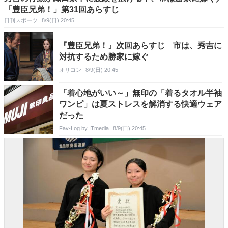
「豊臣兄弟！」第31回あらすじ
日刊スポーツ
8/9(日) 20:45
『豊臣兄弟！』次回あらすじ 市は、秀吉に
対抗するため勝家に嫁ぐ
オリコン
8/9(日) 20:45
「着心地がいい～」無印の「着るタオル半袖
ワンピ」は夏ストレスを解消する快適ウェア
だった
Fav-Log by ITmedia
8/9(日) 20:45