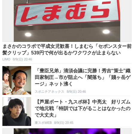
まさかのコラボで平成女児歓喜！しまむら「セボンスター前
髪クリップ」539円で何が出るかワクワクが止まらない
LIMO
8/9(日) 20:46
「豊臣兄弟」清須会議に完勝！秀吉“策士”織
田家制圧→市が阻止へ「闇落ち」「賤ヶ岳ゲ
ージ」ネット沸く
スポニチアネックス
8/9(日) 20:46
【芦屋ボート・九スポ杯】中亮太 好リズム
で地元戦「特訓では下がることはなかったの
で大丈夫」
東スポWEB
8/9(日) 20:45