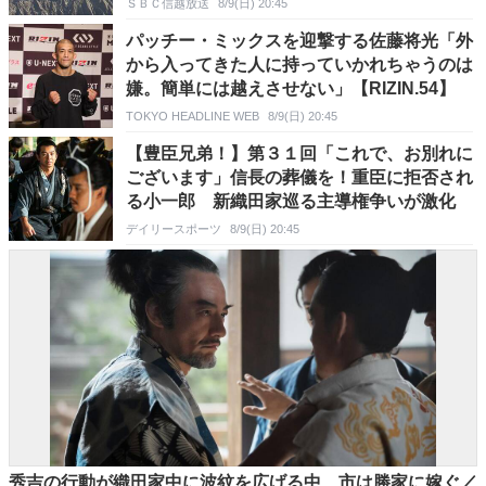
ＳＢＣ信越放送
8/9(日) 20:45
つける
パッチー・ミックスを迎撃する佐藤将光「外
から入ってきた人に持っていかれちゃうのは
嫌。簡単には越えさせない」【RIZIN.54】
TOKYO HEADLINE WEB
8/9(日) 20:45
【豊臣兄弟！】第３１回「これで、お別れに
ございます」信長の葬儀を！重臣に拒否され
る小一郎 新織田家巡る主導権争いが激化
デイリースポーツ
8/9(日) 20:45
秀吉の行動が織田家中に波紋を広げる中、市は勝家に嫁ぐ／