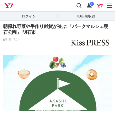
Yahoo! JAPAN
検索
通知
i
ログイン
ID新規取得
朝採れ野菜や手作り雑貨が並ぶ 「パークマルシェ明
石公園」 明石市
6/8(月) 7:14