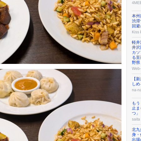
4ME
本州
渋滞
回避
Kiss
軽井
井沢
カソ
る至
野県
Web-
【新
しめ
na-n
もう
止ま
つ」
saita
北九
身・
出場