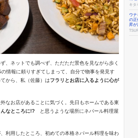
キタ
ウナ
の正
昇が
TSU
めず、ネットでも調べず、ただただ景色を見ながら歩く
Sの情報に頼りすぎてしまって、自分で物事を発見す
いてから、私（佐藤）は
フラリとお店に入るように心が
意外なお店があることに気づく。先日もホームである東
こんなところに!?
と思うような場所にネパール料理屋
が、利用したところ、初めての本格ネパール料理を味わ