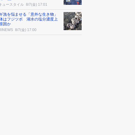
キュースタイル
8/7(金) 17:01
ギ漁を悩ませる「意外な生き物」
体はフジツボ 湖水の塩分濃度上
原因か
RINEWS
8/7(金) 17:00