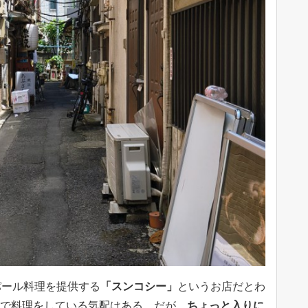
パール料理を提供する
「スンコシー」
というお店だとわ
中で料理をしている気配はある。だが、
ちょっと入りに