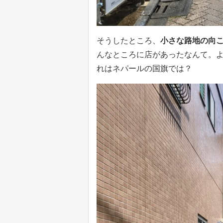
そうしたところ、
小さな路地の向
んなところに店があったなんて。
れはネパールの国旗では？