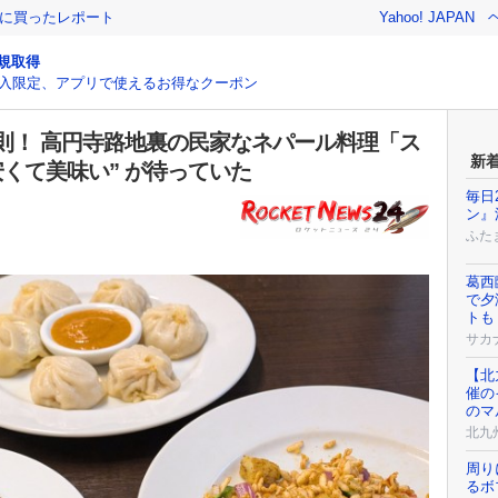
際に買ったレポート
Yahoo! JAPAN
規取得
入限定、アプリで使えるお得なクーポン
則！ 高円寺路地裏の民家なネパール料理「ス
新
“安くて美味い” が待っていた
毎日
ン』
ふた
葛西
で夕
トも
サカ
【北
催の
のマ
北九
周り
るボ