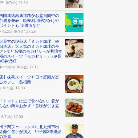
EE
8/7(金) 17:30
四国連絡高速道路がお盆期間中の
予測を発表 時差利用呼びかけや
ポイントも 淡路市など
 PRESS
8/7(金) 17:29
沢最古の喫茶店「ミカド珈琲 軽
旧道店」大人気のミカド珈琲のモ
フト®と名物のモカゼリーが共演す
福のスイーツ「モカゼリー」♪＠長
 軽井沢町
Komachi
8/7(金) 17:11
店】抹茶スイーツと日本庭園が楽
るカフェ｜島根県
a
8/7(金) 17:03
「トマト」は生で食べない。箸が
らない簡単おかず「旨味が引き立
8/7(金) 17:03
州下関フェニックスに北九州市出
佐藤仁選手が加入 甲子園3季連続
の18歳