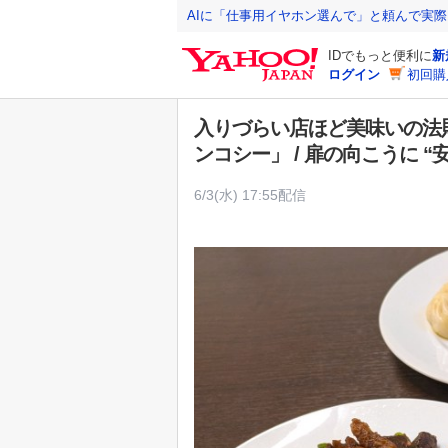
Y
AIに「仕事用イヤホン選んで」と頼んで実
a
IDでもっと便利に
新
h
ログイン
初回購
o
o
入りづらい店ほど美味いの法
!
ンコシー」 / 扉の向こうに 
J
A
6/3(水) 17:55配信
P
A
N