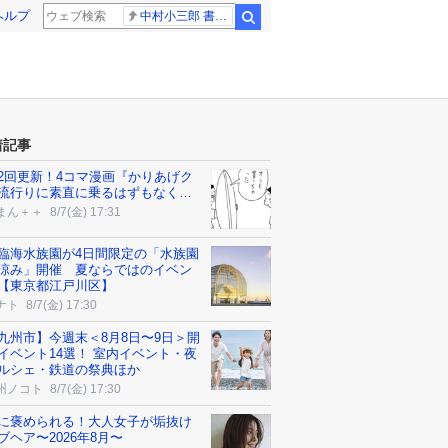
ヘルプ
中村小三郎 書類送検
検索
着記事
2回更新！4コマ漫画『かりあげク
流行りに素直に乗るはずもなく…
まん＋＋
8/7(金) 17:31
臨海水族園が4日間限定の「水族園
涼み」開催 夏ならではのイベン
【東京都江戸川区】
ナト
8/7(金) 17:30
九州市】今週末＜8月8日〜9日＞開
イベント14選！ 室内イベント・夜
ルシェ・鉄道の祭典ほか
州ノコト
8/7(金) 17:30
に褒められる！大人女子が垢抜け
ブヘア〜2026年8月〜