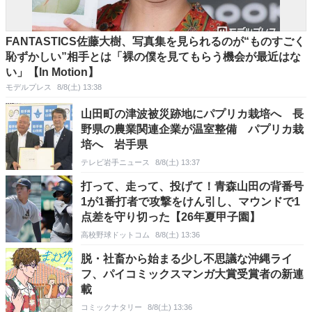
FANTASTICS佐藤大樹、写真集を見られるのが“ものすごく
恥ずかしい”相手とは「裸の僕を見てもらう機会が最近はな
い」【In Motion】
モデルプレス
8/8(土) 13:38
山田町の津波被災跡地にパプリカ栽培へ 長
野県の農業関連企業が温室整備 パプリカ栽
培へ 岩手県
テレビ岩手ニュース
8/8(土) 13:37
打って、走って、投げて！青森山田の背番号
1が1番打者で攻撃をけん引し、マウンドで1
点差を守り切った【26年夏甲子園】
高校野球ドットコム
8/8(土) 13:36
脱・社畜から始まる少し不思議な沖縄ライ
フ、パイコミックスマンガ大賞受賞者の新連
載
コミックナタリー
8/8(土) 13:36