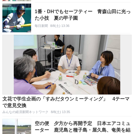
1番・DHでもセーフティー 青森山田に光っ
た小技 夏の甲子園
毎日新聞
8/8(土) 13:36
文花で学生企画の「すみだタウンミーティング」 4テーマ
で意見交換
みんなの経済新聞ネットワーク
8/8(土) 13:35
空の便 夕方から再開予定 日本エアコミュ
ーター 鹿児島と種子島・屋久島、奄美を結