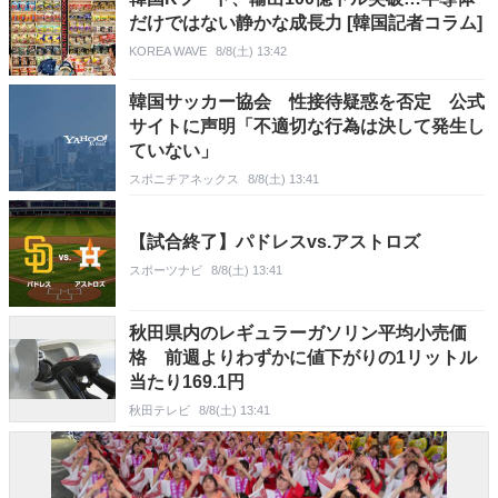
だけではない静かな成長力 [韓国記者コラム]
KOREA WAVE
8/8(土) 13:42
韓国サッカー協会 性接待疑惑を否定 公式
サイトに声明「不適切な行為は決して発生し
ていない」
スポニチアネックス
8/8(土) 13:41
【試合終了】パドレスvs.アストロズ
スポーツナビ
8/8(土) 13:41
秋田県内のレギュラーガソリン平均小売価
格 前週よりわずかに値下がりの1リットル
当たり169.1円
秋田テレビ
8/8(土) 13:41