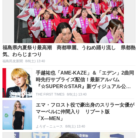
福島県内夏祭り最高潮 商都華麗、うねめ踊り流し 県都熱
気、わらじまつり
福島民友新聞
8/8(土) 13:40
手越祐也「AME-KAZE」＆「エデン」2曲同
時先行サプライズ配信！最新アルバム
『☆SUPER☆STAR』新ヴィジュアル公開
も
THE FIRST TIMES
8/8(土) 13:40
エマ・フロスト役で豪出身のスリラー女優が
マーベルに仲間入り リブート版
「X―MEN」
よろず～ニュース
8/8(土) 13:40