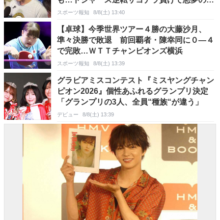
連敗
スポーツ報知
8/8(土) 13:40
【卓球】今季世界ツアー４勝の大藤沙月、
準々決勝で敗退 前回覇者・陳幸同に０―４
で完敗…ＷＴＴチャンピオンズ横浜
スポーツ報知
8/8(土) 13:39
グラビアミスコンテスト『ミスヤングチャン
ピオン2026』個性あふれるグランプリ決定
「グランプリの3人、全員“種族“が違う」
デビュー
8/8(土) 13:39