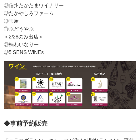
◎信州たかたまワイナリー
◎たかやしろファーム
◎玉屋
◎ぶどうやぶ
＜2/28のみ出店＞
◎楠わいなりー
◎5 SENS WINEs
◆事前予約販売