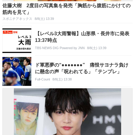
佐藤大樹 2度目の写真集を発売「胸筋から腹筋にかけての
筋肉を見て」
スポニチアネックス
8/8(土) 13:39
【レベル3大雨警報】山形県・長井市に発表
13:37時点
TBS NEWS DIG Powered by JNN
8/8(土) 13:39
ド軍悪夢の“●●●●●●●” 痛恨サヨナラ負け
に懸念の声「呪われてる」「テンプレ」
Full-Count
8/8(土) 13:38