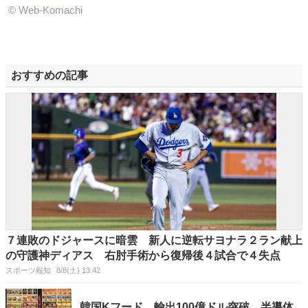
© Web-Komachi
おすすめの記事
７連敗のドジャースに暗雲 新人に逆転サヨナラ２ラン献上
の守護神ディアス 右肘手術から復帰後４試合で４失点
スポーツ報知
8/8(土) 13:42
韓国Kフード、輸出100億ドル突破…半導体