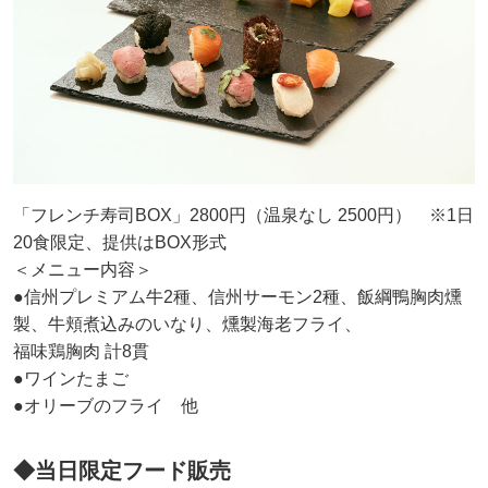
「フレンチ寿司BOX」2800円（温泉なし 2500円） ※1日
20食限定、提供はBOX形式
＜メニュー内容＞
●信州プレミアム牛2種、信州サーモン2種、飯綱鴨胸肉燻
製、牛頬煮込みのいなり、燻製海老フライ、
福味鶏胸肉 計8貫
●ワインたまご
●オリーブのフライ 他
◆当日限定フード販売