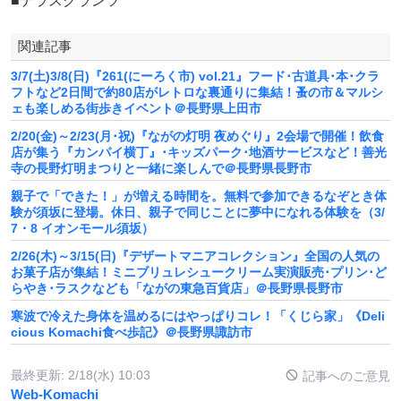
■テラスグランツ
関連記事
3/7(土)3/8(日)『261(にーろく市) vol.21』フード･古道具･本･クラ
フトなど2日間で約80店がレトロな裏通りに集結！蚤の市＆マルシ
ェも楽しめる街歩きイベント＠長野県上田市
2/20(金)～2/23(月･祝)『ながの灯明 夜めぐり』2会場で開催！飲食
店が集う『カンパイ横丁』･キッズパーク･地酒サービスなど！善光
寺の長野灯明まつりと一緒に楽しんで＠長野県長野市
親子で「できた！」が増える時間を。無料で参加できるなぞとき体
験が須坂に登場。休日、親子で同じことに夢中になれる体験を（3/
7・8 イオンモール須坂）
2/26(木)～3/15(日)『デザートマニアコレクション』全国の人気の
お菓子店が集結！ミニブリュレシュークリーム実演販売･プリン･ど
らやき･ラスクなども「ながの東急百貨店」＠長野県長野市
寒波で冷えた身体を温めるにはやっぱりコレ！「くじら家」《Deli
cious Komachi食べ歩記》＠長野県諏訪市
最終更新:
2/18(水) 10:03
記事へのご意見
Web-Komachi