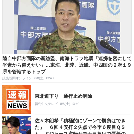
陸自中部方面隊の新総監、南海トラフ地震「連携を密にして
平素から備えたい」…東海、北陸、近畿、中四国の２府１９
県を管轄するトップ
読売新聞オンライン
8/8(土) 13:40
東北道下り 通行止め解除
福島中央テレビ
8/8(土) 13:40
佐々木朗希「積極的にゾーンで勝負はでき
た」 ６回４安打２失点で今季６度目ＱＳ
も…ドジャース逆転サヨナラ負けで悪夢の７