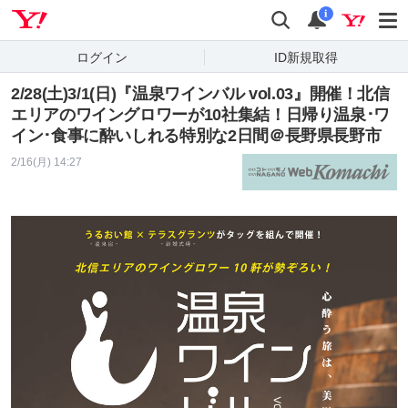
Yahoo! JAPAN
検索
通知
i
ログイン
ID新規取得
2/28(土)3/1(日)『温泉ワインバル vol.03』開催！北信
エリアのワイングロワーが10社集結！日帰り温泉･ワ
イン･食事に酔いしれる特別な2日間＠長野県長野市
2/16(月) 14:27