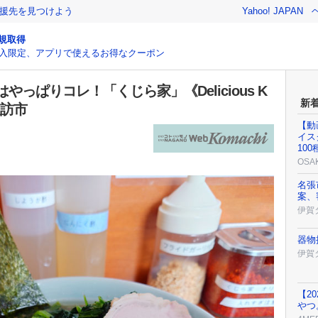
援先を見つけよう
Yahoo! JAPAN
規取得
入限定、アプリで使えるお得なクーポン
っぱりコレ！「くじら家」《Delicious K
新
諏訪市
【動
イス
10
OSA
名張
案、
伊賀
器物
伊賀
【2
やつ