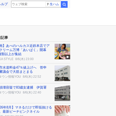
ヘルプ
生ハム
検索
着記事
画】あべのハルカス近鉄本店でア
クリーム万博「あいぱく」開幕
0種類以上が集結
KA STYLE
8/6(木) 23:00
市水道料金47％値上げへ 答申
審議会で大筋まとまる
タウン情報YOU
8/6(木) 22:52
損壊容疑で83歳女逮捕 伊賀署
タウン情報YOU
8/6(木) 22:40
026年8月】マネるだけで即垢抜ける
。最新ピーチピンクネイル