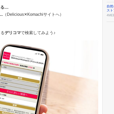
自然
....
スト
.
（Delicious✕Komachiサイトへ）
4ME
？
てる
デリコマ
で検索してみよう♪