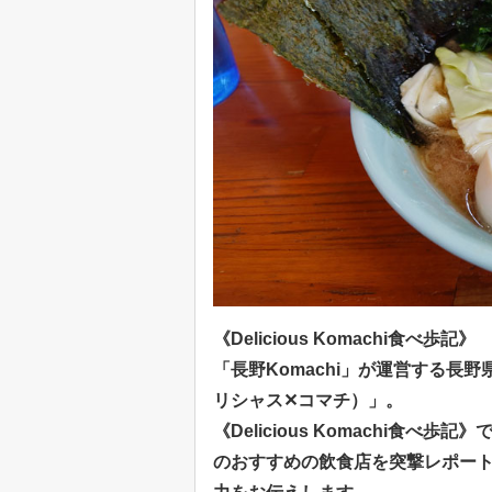
《Delicious Komachi食べ歩記》
「長野Komachi」が運営する長
リシャス✕コマチ
）」。
《Delicious Komachi食べ歩記》
のおすすめの飲食店を突撃レポー