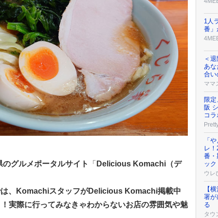
4ME
1人
番」
4ME
＜退
あな
合い
ママ
限定
阪 
コラ
Prett
「や
レ！
番・
野県のグルメポータルサイト
「
Delicious Komachi（デ
ック
ウレ
【横
では、KomachiスタッフがDelicious Komachi掲載中
署が
ト！実際に行ってみなきゃわからないお店の雰囲気や魅
る
タウ