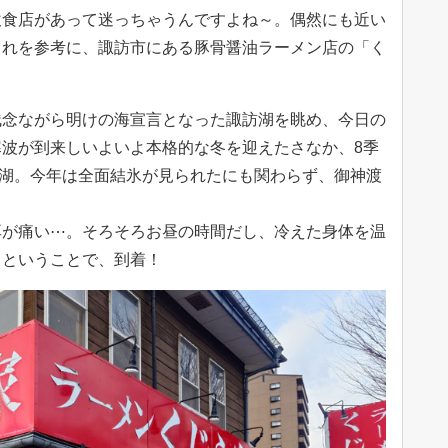
飲食店があって迷っちゃうんですよね～。偶然にも近い
これを参考に、諏訪市にある豚骨醤油ラーメン店の「く
残念ながら明けの海宣言となった諏訪湖を眺め、今日の
波が到来しいよいよ本格的な冬を迎えたさなか、8季
訪湖。今年は全面結氷が見られたにも関わらず、御神渡
耳が痛い⋯。そろそろお昼の時間だし、冷えた身体を温
！ということで、到着！