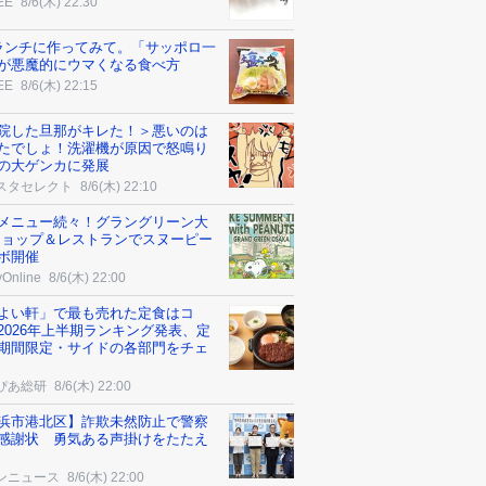
EE
8/6(木) 22:30
ランチに作ってみて。「サッポロ一
が悪魔的にウマくなる食べ方
EE
8/6(木) 22:15
院した旦那がキレた！＞悪いのは
たでしょ！洗濯機が原因で怒鳴り
の大ゲンカに発展
スタセレクト
8/6(木) 22:10
メニュー続々！グラングリーン大
ショップ＆レストランでスヌーピー
ボ開催
yOnline
8/6(木) 22:00
よい軒」で最も売れた定食はコ
2026年上半期ランキング発表、定
期間限定・サイドの各部門をチェ
ぴあ総研
8/6(木) 22:00
浜市港北区】詐欺未然防止で警察
感謝状 勇気ある声掛けをたたえ
ンニュース
8/6(木) 22:00