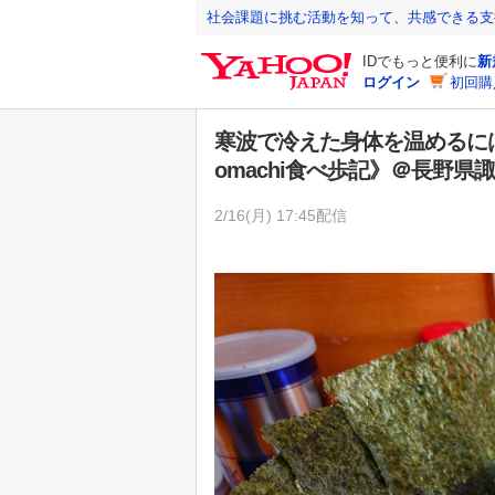
Y
社会課題に挑む活動を知って、共感できる支
a
IDでもっと便利に
新
h
ログイン
初回購
o
o
寒波で冷えた身体を温めるにはや
!
omachi食べ歩記》＠長野県
J
A
2/16(月) 17:45配信
P
A
N