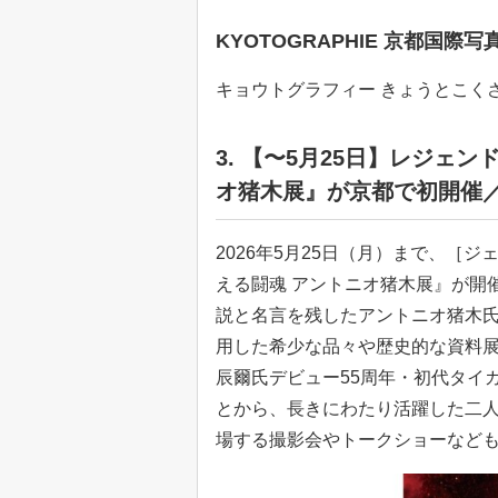
KYOTOGRAPHIE 京都国際写真
キョウトグラフィー きょうとこくさ
3. 【〜5月25日】レジェ
オ猪木展』が京都で初開催
2026年5月25日（月）まで、［
える闘魂 アントニオ猪⽊展』が開
説と名言を残したアントニオ猪木
用した希少な品々や歴史的な資料
⾠爾氏デビュー55周年・初代タイ
とから、長きにわたり活躍した二
場する撮影会やトークショーなど