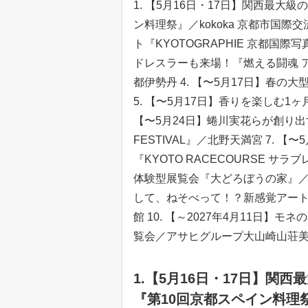
1. 【5月16日・17日】関西最
ン料理祭』／kokoka 京都市国際
ト『KYOTOGRAPHIE 京都国際写
ドレスラーも来場！『燃える闘魂 
都伊勢丹 4. 【〜5月17日】春の大
5. 【〜5月17日】香りを楽しむ1
【〜5月24日】蜷川実花らが創り出す
FESTIVAL』／北野天満宮 7. 
『KYOTO RACECOURSE サ
体験型展覧会『大どろぼうの家』／京
して、ねそべって！？新感覚アー
館 10. 【～2027年4月11日
覧会／アサヒグループ大山崎山荘
1.【5月16日・17日】関
『第10回京都スペイン料理祭