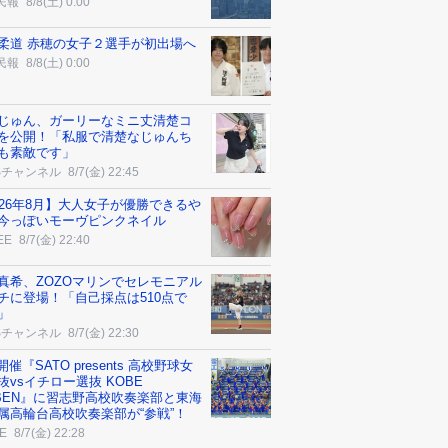
民報
8/8(土) 0:00
柔道 赤穂の女子２選手が初出場へ
民報
8/8(土) 0:00
じゅん、ガーリーなミニ丈清楚コ
を公開！「私服で清楚なじゅんち
も素敵です」
Sチャンネル
8/7(金) 22:45
026年8月】大人女子が優勝できるや
今っぽいモーヴピンクネイル
EE
8/7(金) 22:40
真希、ZOZOマリンでセレモニアル
チに登場！「自己採点は510点で
」
Sチャンネル
8/7(金) 22:30
3開催『SATO presents 高校野球女
抜vsイチロー選抜 KOBE
IBEN』に習志野高校吹奏楽部と東海
属高輪台高校吹奏楽部が“参戦”！
E
8/7(金) 22:28