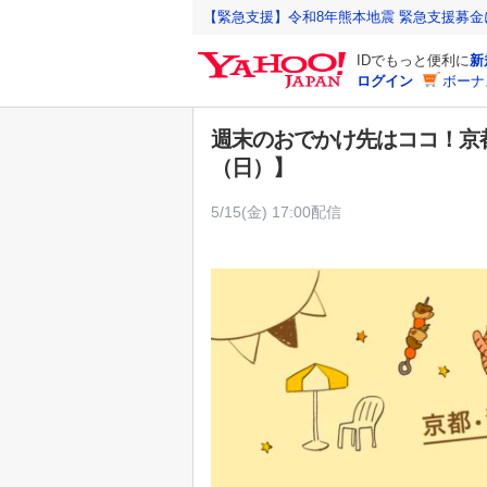
Y
【緊急支援】令和8年熊本地震 緊急支援募
a
IDでもっと便利に
新
h
ログイン
ボーナ
o
o
週末のおでかけ先はココ！京都・
!
（日）】
J
A
5/15(金) 17:00配信
P
A
N