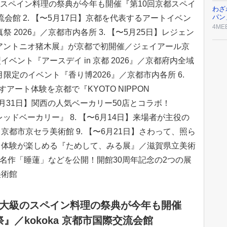
大級のスペイン料理の祭典が今年も開催『第10回京都スペイ
わざ
パン
交流会館 2. 【〜5月17日】京都を代表するアートイベン
4ME
真祭 2026』／京都市内各所 3. 【〜5月25日】レジェン
アントニオ猪木展』が京都で初開催／ジェイアール京
型イベント『アースデイ in 京都 2026』／京都府内全域
ヶ月限定のイベント『香り博2026』／京都市内各所 6.
アート体験を京都で『KYOTO NIPPON
【〜5月31日】関西の人気ベーカリー50店とコラボ！
ラブレッドベーカリー』 8. 【〜6月14日】来場者が主役の
都市京セラ美術館 9. 【〜6月21日】さわって、照ら
ト体験が楽しめる『ためして、みる展』／滋賀県立美術
】モネの名作「睡蓮」などを公開！開館30周年記念の2つの展
美術館
西最大級のスペイン料理の祭典が今年も開催
』／kokoka 京都市国際交流会館