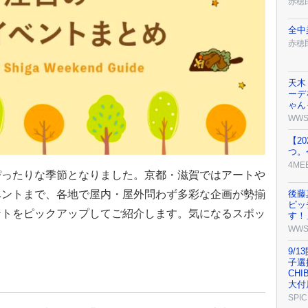
赤穂
全中
赤穂
天木
ーデ
ゃん
WW
【2
つ。
4ME
ぴったりな季節となりました。京都・滋賀ではアートや
後藤
ベントまで、各地で屋内・屋外問わず多彩な企画が勢揃
ピッ
ントをピックアップしてご紹介します。気になるスポッ
す！
WW
9/1
子選
CH
大付
SPIC