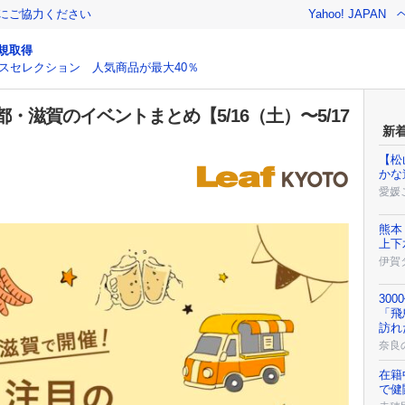
金にご協力ください
Yahoo! JAPAN
規取得
スセレクション 人気商品が最大40％
滋賀のイベントまとめ【5/16（土）〜5/17
新
【松
かな
愛媛
熊本
上下
伊賀
30
「飛
訪れ
奈良
在籍
で健