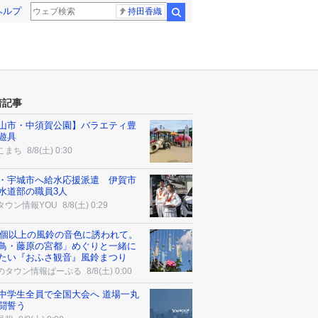
ヘルプ
持田香織
検索
着記事
山市・中須賀公園】バラエティ豊
遊具
こまち
8/8(土) 0:30
・宇城市へ給水応援派遣 伊賀市
水道部の職員3人
タウン情報YOU
8/8(土) 0:29
00個以上の風鈴の音色に誘われて。
鳥・藤原の宮都」めぐりと一緒に
たい『おふさ観音』風鈴まつり
のタウン情報ぱーぷる
8/8(土) 0:00
中学生全員で全国大会へ 道場一丸
闘誓う