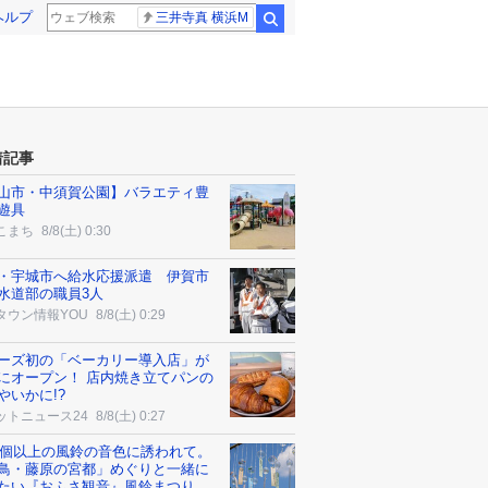
ヘルプ
三井寺真 横浜M
検索
着記事
山市・中須賀公園】バラエティ豊
遊具
こまち
8/8(土) 0:30
・宇城市へ給水応援派遣 伊賀市
水道部の職員3人
タウン情報YOU
8/8(土) 0:29
ーズ初の「ベーカリー導入店」が
にオープン！ 店内焼き立てパンの
やいかに!?
ットニュース24
8/8(土) 0:27
00個以上の風鈴の音色に誘われて。
鳥・藤原の宮都」めぐりと一緒に
たい『おふさ観音』風鈴まつり