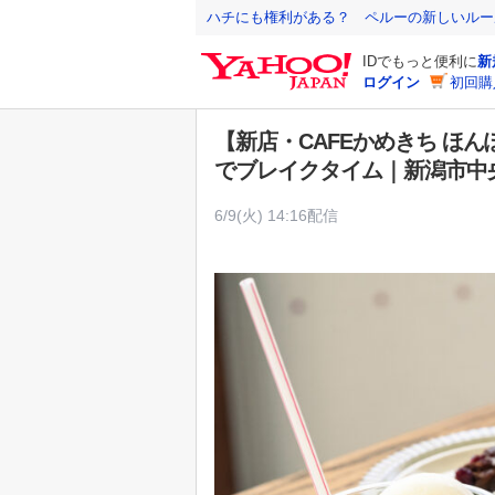
Y
ハチにも権利がある？ ペルーの新しいルー
a
IDでもっと便利に
新
h
ログイン
初回購
o
o
【新店・CAFEかめきち ほん
!
でブレイクタイム｜新潟市中
J
A
6/9(火) 14:16配信
P
A
N