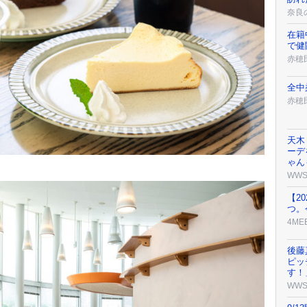
奈良
在籍
で健
赤穂
全中
赤穂
天木
ーデ
ゃん
WW
【2
つ。
4ME
後藤
ピッ
す！
WW