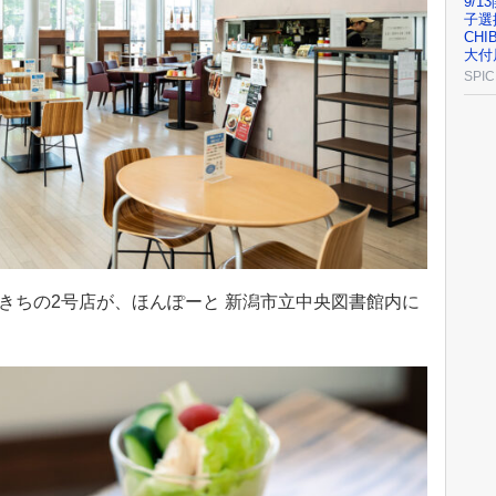
9/1
子選
CH
大付
SPIC
めきちの2号店が、ほんぽーと 新潟市立中央図書館内に