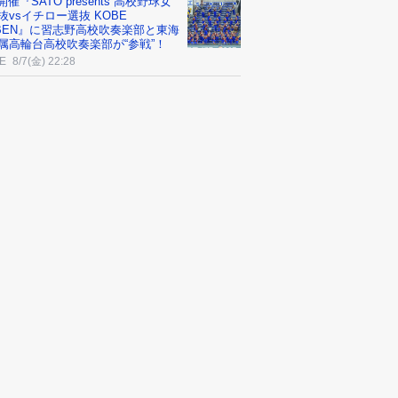
3開催『SATO presents 高校野球女
抜vsイチロー選抜 KOBE
IBEN』に習志野高校吹奏楽部と東海
属高輪台高校吹奏楽部が“参戦”！
E
8/7(金) 22:28