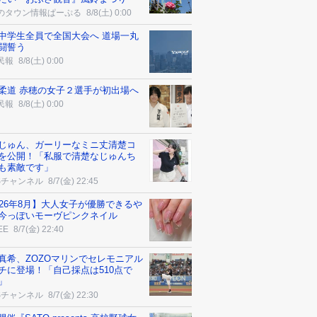
のタウン情報ぱーぷる
8/8(土) 0:00
中学生全員で全国大会へ 道場一丸
闘誓う
民報
8/8(土) 0:00
柔道 赤穂の女子２選手が初出場へ
民報
8/8(土) 0:00
じゅん、ガーリーなミニ丈清楚コ
を公開！「私服で清楚なじゅんち
も素敵です」
Sチャンネル
8/7(金) 22:45
026年8月】大人女子が優勝できるや
今っぽいモーヴピンクネイル
EE
8/7(金) 22:40
真希、ZOZOマリンでセレモニアル
チに登場！「自己採点は510点で
」
Sチャンネル
8/7(金) 22:30