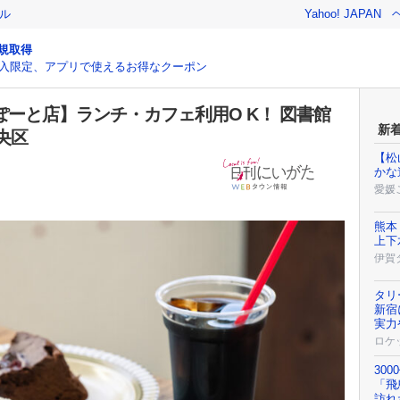
ル
Yahoo! JAPAN
規取得
入限定、アプリで使えるお得なクーポン
ぽーと店】ランチ・カフェ利用O K！ 図書館
新
央区
【松
かな
愛媛
熊本
上下
伊賀
タリ
新宿
実力
ロケ
30
「飛
訪れ